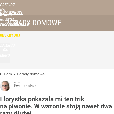
PRZEJDŹ
NA
DOM WPROST
STRONĘ
GŁÓWNĄ
PORADY DOMOWE
WPROST.PL
FACEBOOK
INSTAGRAM
UBSKRYBUJ
ZALOGUJ
MENU
Dom
/
Porady domowe
Autor:
Ewa Jagalska
Florystka pokazała mi ten trik
na piwonie. W wazonie stoją nawet dwa
razy dłużej