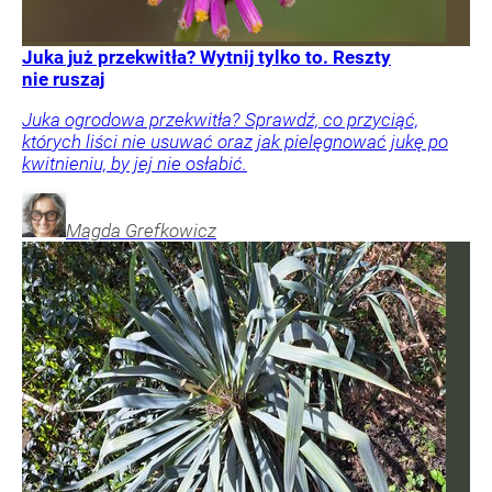
Juka już przekwitła? Wytnij tylko to. Reszty
nie ruszaj
Juka ogrodowa przekwitła? Sprawdź, co przyciąć,
których liści nie usuwać oraz jak pielęgnować jukę po
kwitnieniu, by jej nie osłabić.
Magda
Grefkowicz