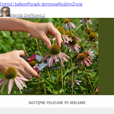
Ogród i balkon
Porady domowe
Rośliny
Życie
Magda
Grefkowicz