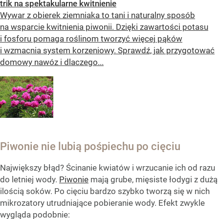
trik na spektakularne kwitnienie
Wywar z obierek ziemniaka to tani i naturalny sposób
na wsparcie kwitnienia piwonii. Dzięki zawartości potasu
i fosforu pomaga roślinom tworzyć więcej pąków
i wzmacnia system korzeniowy. Sprawdź, jak przygotować
domowy nawóz i dlaczego...
Piwonie nie lubią pośpiechu po cięciu
Największy błąd? Ścinanie kwiatów i wrzucanie ich od razu
do letniej wody.
Piwonie
mają grube, mięsiste łodygi z dużą
ilością soków. Po cięciu bardzo szybko tworzą się w nich
mikrozatory utrudniające pobieranie wody. Efekt zwykle
wygląda podobnie: