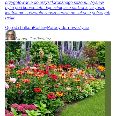
przygotowania do przyszłorocznego sezonu. Wysiew
bylin pod koniec lata daje silniejsze sadzonki, szybsze
kwitnienie i pozwala zaoszczędzić na zakupie gotowych
roślin.
Ogród i balkon
Rośliny
Porady domowe
Życie
Magda
Grefkowicz