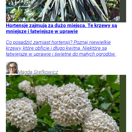
Hortensje zajmują za dużo miejsca. Te krzewy są
mniejsze i łatwiejsze w uprawie
Co posadzić zamiast hortensji? Poznaj niewielkie
krzewy, które obficie i długo kwitną. Niektóre są
łatwiejsze w uprawie i świetne do małych ogrodów.
Magda
Grefkowicz