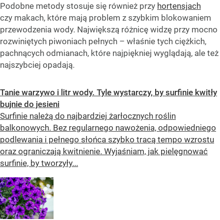
Podobne metody stosuje się również przy
hortensjach
czy makach, które mają problem z szybkim blokowaniem
przewodzenia wody. Największą różnicę widzę przy mocno
rozwiniętych piwoniach pełnych – właśnie tych ciężkich,
pachnących odmianach, które najpiękniej wyglądają, ale też
najszybciej opadają.
Tanie warzywo i litr wody. Tyle wystarczy, by surfinie kwitły
bujnie do jesieni
Surfinie należą do najbardziej żarłocznych roślin
balkonowych. Bez regularnego nawożenia, odpowiedniego
podlewania i pełnego słońca szybko tracą tempo wzrostu
oraz ograniczają kwitnienie. Wyjaśniam, jak pielęgnować
surfinie, by tworzyły...