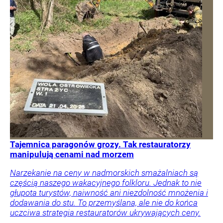
Tajemnica paragonów grozy. Tak restauratorzy
manipulują cenami nad morzem
Narzekanie na ceny w nadmorskich smażalniach są
częścią naszego wakacyjnego folkloru. Jednak to nie
głupota turystów, naiwność ani niezdolność mnożenia i
dodawania do stu. To przemyślana, ale nie do końca
uczciwa strategia restauratorów ukrywających ceny.