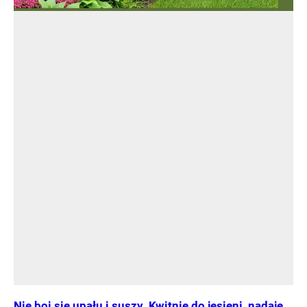
Nie boi się upału i suszy. Kwitnie do jesieni, nadaje