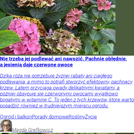
Nie trzeba jej podlewać ani nawozić. Pachnie obłędnie,
a jesienią daje czerwone owoce
Dzika róża nie potrzebuje żyznej rabaty ani ciągłego
podlewania, a mimo to potrafi stworzyć efektowny, pachnący
krzew. Latem przyciąga owady delikatnymi kwiatami, a
później obsypuje się czerwonymi owocami wyjątkowo
bogatymi w witaminę C. To jeden z tych krzewów, które warto
posadzić również w trudniejszym miejscu ogrodu.
Ogród i balkon
Porady domowe
Rośliny
Życie
Magda
Grefkowicz