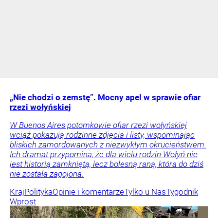
„Nie chodzi o zemstę”. Mocny apel w sprawie ofiar
rzezi wołyńskiej
W Buenos Aires potomkowie ofiar rzezi wołyńskiej
wciąż pokazują rodzinne zdjęcia i listy, wspominając
bliskich zamordowanych z niezwykłym okrucieństwem.
Ich dramat przypomina, że dla wielu rodzin Wołyń nie
jest historią zamkniętą, lecz bolesną raną, która do dziś
nie została zagojona.
Kraj
Polityka
Opinie i komentarze
Tylko u Nas
Tygodnik
Wprost