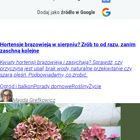
Dodaj jako
źródło w Google
Hortensje brązowieją w sierpniu? Zrób to od razu, zanim
zaschną kolejne
Kwiaty hortensji brązowieją i zasychają? Sprawdź, czy
przyczyną jest upał, brak wody, naturalne przekwitanie czy
szara pleśń. Podpowiadamy, co zrobić.
Ogród i balkon
Porady domowe
Rośliny
Życie
Magda
Grefkowicz