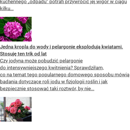
kuchennego „odpadu” potrafi przywrócić jej wigor w ciągu
kilku...
Jedna kropla do wody i pelargonie eksplodują kwiatami.
Stosuję ten trik od lat
Czy jodyna może pobudzić pelargonie
do intensywniejszego kwitnienia? Sprawdziłam,
co na temat tego popularnego domowego sposobu mówią
badania dotyczące roli jodu w fizjologii roślin i jak
bezpiecznie stosować taki roztwór, by nie...