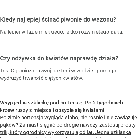
Kiedy najlepiej ścinać piwonie do wazonu?
Najlepiej w fazie miękkiego, lekko rozwiniętego pąka.
Czy odżywka do kwiatów naprawdę działa?
Tak. Ogranicza rozwój bakterii w wodzie i pomaga
wydłużyć trwałość ciętych kwiatów.
Wsyp jedną szklankę pod hortensję. Po 2 tygodniach
krzew ruszy z miejsca i obsypie się kwiatami
Po zimie hortensja wygląda słabo, nie rośnie i nie zawiązuje
pąków? Zamiast sięgać po drogie nawozy, zastosuj prosty
trik, który ogrodnicy wykorzystują od lat. Jedna szklanka