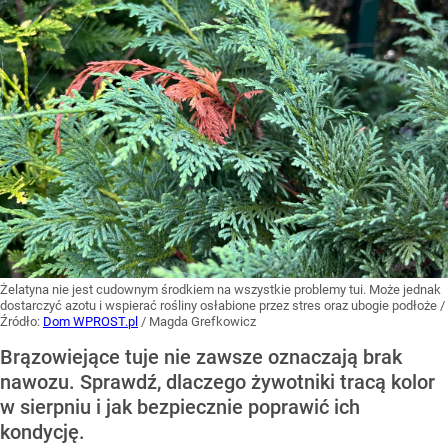
Żelatyna nie jest cudownym środkiem na wszystkie problemy tui. Może jednak
dostarczyć azotu i wspierać rośliny osłabione przez stres oraz ubogie podłoże
/
Źródło:
Dom WPROST.pl
/
Magda Grefkowicz
Brązowiejące tuje nie zawsze oznaczają brak
nawozu. Sprawdź, dlaczego żywotniki tracą kolor
w sierpniu i jak bezpiecznie poprawić ich
kondycję.