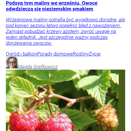
Podsyp tym maliny we wrześniu. Owoce
odwdzięczą się nieziemskim smakiem
Wrześniowe maliny potrafią być wyjątkowo dorodne, ale
pod koniec sezonu łatwo popełnić błąd z nawożeniem.
Zamiast pobudzać krzewy azotem, zwróć uwagę na
jeden składnik. Jest szczególnie ważny podczas
dojrzewania owoców.
Ogród i balkon
Porady domowe
Rośliny
Życie
Magda
Grefkowicz