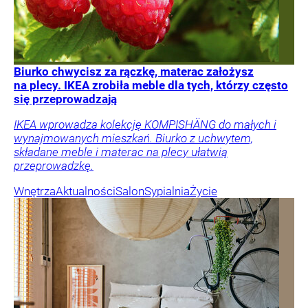
Biurko chwycisz za rączkę, materac założysz
na plecy. IKEA zrobiła meble dla tych, którzy często
się przeprowadzają
IKEA wprowadza kolekcję KOMPISHÄNG do małych i
wynajmowanych mieszkań. Biurko z uchwytem,
składane meble i materac na plecy ułatwią
przeprowadzkę.
Wnętrza
Aktualności
Salon
Sypialnia
Życie