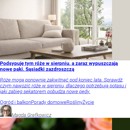
Podsypuję tym róże w sierpniu, a zaraz wypuszczają
nowe pąki. Sąsiadki zazdroszczą
Róże mogą ponownie zakwitnąć pod koniec lata. Sprawdź,
czym nawozić róże w sierpniu, dlaczego potrzebują potasu i
jaki zabieg sekatorem pobudza nowe pędy.
Ogród i balkon
Porady domowe
Rośliny
Życie
Magda
Grefkowicz