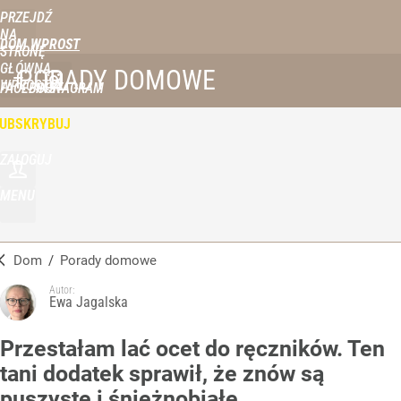
PRZEJDŹ
NA
DOM WPROST
STRONĘ
GŁÓWNĄ
PORADY DOMOWE
WPROST.PL
FACEBOOK
INSTAGRAM
UBSKRYBUJ
ZALOGUJ
MENU
Dom
/
Porady domowe
Autor:
Ewa Jagalska
Przestałam lać ocet do ręczników. Ten
tani dodatek sprawił, że znów są
puszyste i śnieżnobiałe