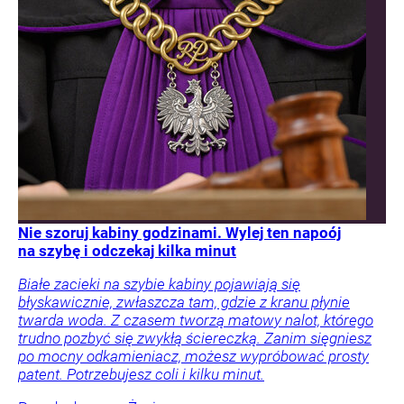
Nie szoruj kabiny godzinami. Wylej ten napoój
na szybę i odczekaj kilka minut
Białe zacieki na szybie kabiny pojawiają się
błyskawicznie, zwłaszcza tam, gdzie z kranu płynie
twarda woda. Z czasem tworzą matowy nalot, którego
trudno pozbyć się zwykłą ściereczką. Zanim sięgniesz
po mocny odkamieniacz, możesz wypróbować prosty
patent. Potrzebujesz coli i kilku minut.