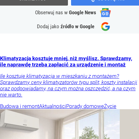
Obserwuj nas
w
Google News
Dodaj jako
źródło w Google
Klimatyzacja kosztuje mniej, niż myślisz. Sprawdzamy,
ile naprawdę trzeba zapłacić za urządzenie i montaż
Ile kosztuje klimatyzacja w mieszkaniu z montażem?
Sprawdzamy ceny klimatyzatorów typu split, koszty instalacji
oraz podpowiadamy, na czym można oszczędzić, a na czym
nie warto.
Budowa i remont
Aktualności
Porady domowe
Życie