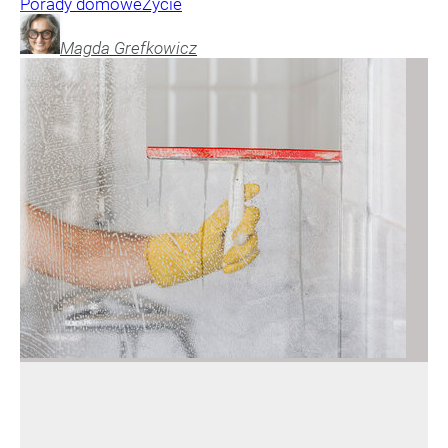
Porady domowe
Życie
Magda
Grefkowicz