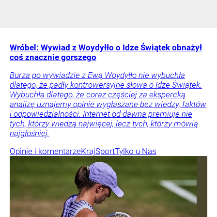
Wróbel: Wywiad z Woydyłło o Idze Świątek obnażył
coś znacznie gorszego
Burza po wywiadzie z Ewą Woydyłło nie wybuchła
dlatego, że padły kontrowersyjne słowa o Idze Świątek.
Wybuchła dlatego, że coraz częściej za ekspercką
analizę uznajemy opinie wygłaszane bez wiedzy, faktów
i odpowiedzialności. Internet od dawna premiuje nie
tych, którzy wiedzą najwięcej, lecz tych, którzy mówią
najgłośniej.
Opinie i komentarze
Kraj
Sport
Tylko u Nas