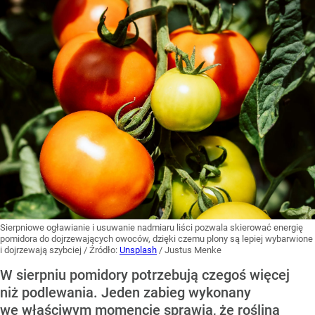
Sierpniowe ogławianie i usuwanie nadmiaru liści pozwala skierować energię
pomidora do dojrzewających owoców, dzięki czemu plony są lepiej wybarwione
i dojrzewają szybciej
/ Źródło:
Unsplash
/
Justus Menke
W sierpniu pomidory potrzebują czegoś więcej
niż podlewania. Jeden zabieg wykonany
we właściwym momencie sprawia, że roślina