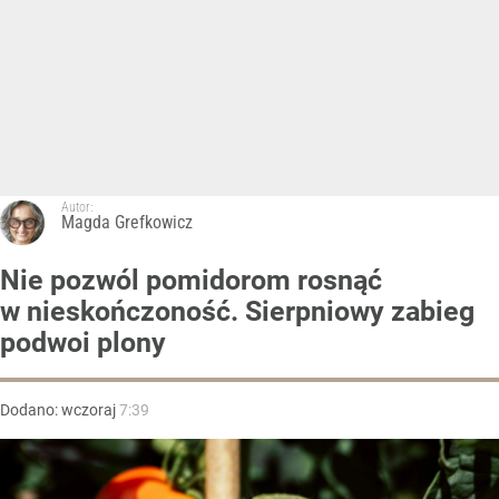
Autor:
Magda Grefkowicz
Nie pozwól pomidorom rosnąć
w nieskończoność. Sierpniowy zabieg
podwoi plony
Dodano:
wczoraj
7:39