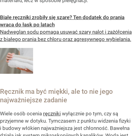
materiału, lecz w sposobie pielęgnacji.
Białe ręczniki zrobiły się szare? Ten dodatek do prania
wraca do łask po latach
Nadwęglan sodu pomaga usuwać szary nalot i zażółcenia
z białego prania bez chloru oraz agresywnego wybielania.
Ręcznik ma być miękki, ale to nie jego
najważniejsze zadanie
Wiele osób ocenia
ręczniki
wyłącznie po tym, czy są
przyjemne w dotyku. Tymczasem z punktu widzenia fizyki
i budowy włókien najważniejsza jest chłonność. Bawełna
działa jak system mikroskopijnych kanalików. Woda jest