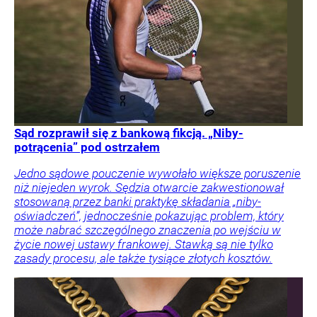
Sąd rozprawił się z bankową fikcją. „Niby-
potrącenia” pod ostrzałem
Jedno sądowe pouczenie wywołało większe poruszenie
niż niejeden wyrok. Sędzia otwarcie zakwestionował
stosowaną przez banki praktykę składania „niby-
oświadczeń”, jednocześnie pokazując problem, który
może nabrać szczególnego znaczenia po wejściu w
życie nowej ustawy frankowej. Stawką są nie tylko
zasady procesu, ale także tysiące złotych kosztów.