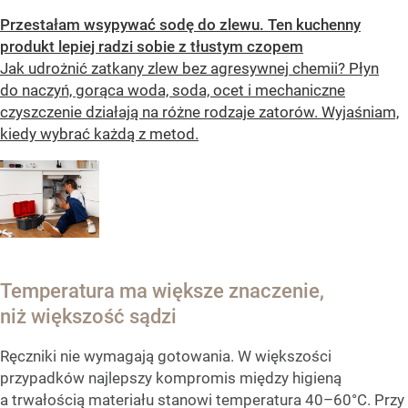
Przestałam wsypywać sodę do zlewu. Ten kuchenny
produkt lepiej radzi sobie z tłustym czopem
Jak udrożnić zatkany zlew bez agresywnej chemii? Płyn
do naczyń, gorąca woda, soda, ocet i mechaniczne
czyszczenie działają na różne rodzaje zatorów. Wyjaśniam,
kiedy wybrać każdą z metod.
Temperatura ma większe znaczenie,
niż większość sądzi
Ręczniki nie wymagają gotowania. W większości
przypadków najlepszy kompromis między higieną
a trwałością materiału stanowi temperatura 40–60°C. Przy