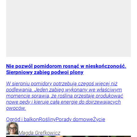
Nie pozwól pomidorom rosnąć w nieskończoność.
Sierpniowy zabieg podwoi plony
W sierpniu pomidory potrzebują czegoś więcej niż
podlewania. Jeden zabieg wykonany we właściwym
momencie sprawia, że roślina przestaje produkować
nowe pędy i kieruje całą energię do dojrzewających
owoców.
Ogród i balkon
Rośliny
Porady domowe
Życie
Magda
Grefkowicz