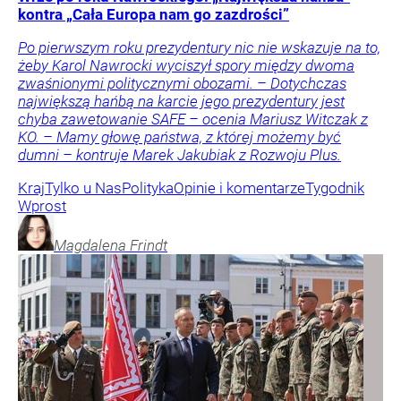
kontra „Cała Europa nam go zazdrości”
Po pierwszym roku prezydentury nic nie wskazuje na to,
żeby Karol Nawrocki wyciszył spory między dwoma
zwaśnionymi politycznymi obozami. – Dotychczas
największą hańbą na karcie jego prezydentury jest
chyba zawetowanie SAFE – ocenia Mariusz Witczak z
KO. – Mamy głowę państwa, z której możemy być
dumni – kontruje Marek Jakubiak z Rozwoju Plus.
Kraj
Tylko u Nas
Polityka
Opinie i komentarze
Tygodnik
Wprost
Magdalena
Frindt