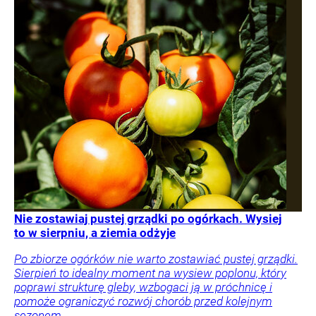
Nie zostawiaj pustej grządki po ogórkach. Wysiej
to w sierpniu, a ziemia odżyje
Po zbiorze ogórków nie warto zostawiać pustej grządki.
Sierpień to idealny moment na wysiew poplonu, który
poprawi strukturę gleby, wzbogaci ją w próchnicę i
pomoże ograniczyć rozwój chorób przed kolejnym
sezonem.