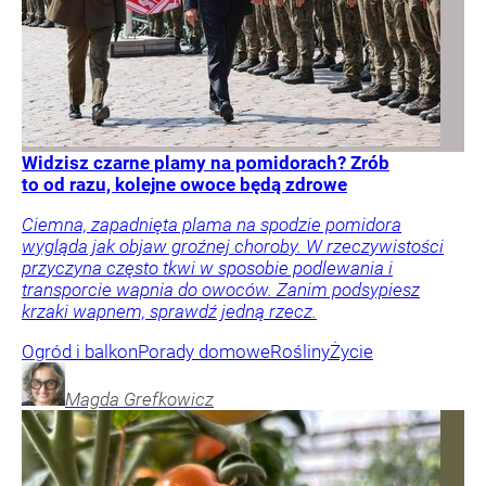
Widzisz czarne plamy na pomidorach? Zrób
to od razu, kolejne owoce będą zdrowe
Ciemna, zapadnięta plama na spodzie pomidora
wygląda jak objaw groźnej choroby. W rzeczywistości
przyczyna często tkwi w sposobie podlewania i
transporcie wapnia do owoców. Zanim podsypiesz
krzaki wapnem, sprawdź jedną rzecz.
Ogród i balkon
Porady domowe
Rośliny
Życie
Magda
Grefkowicz