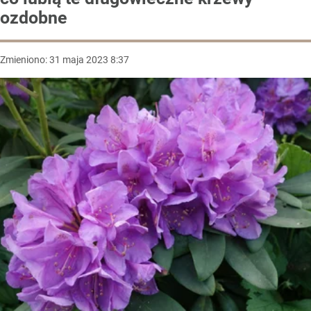
ozdobne
Zmieniono:
31
maja
2023
8:37