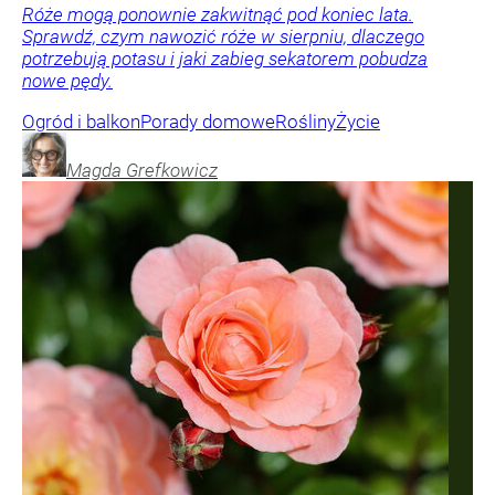
Róże mogą ponownie zakwitnąć pod koniec lata.
Sprawdź, czym nawozić róże w sierpniu, dlaczego
potrzebują potasu i jaki zabieg sekatorem pobudza
nowe pędy.
Ogród i balkon
Porady domowe
Rośliny
Życie
Magda
Grefkowicz