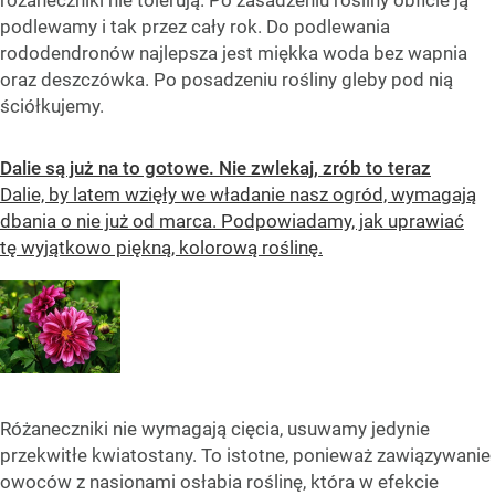
podlewamy i tak przez cały rok. Do podlewania
rododendronów najlepsza jest miękka woda bez wapnia
oraz deszczówka. Po posadzeniu rośliny gleby pod nią
ściółkujemy.
Dalie są już na to gotowe. Nie zwlekaj, zrób to teraz
Dalie, by latem wzięły we władanie nasz ogród, wymagają
dbania o nie już od marca. Podpowiadamy, jak uprawiać
tę wyjątkowo piękną, kolorową roślinę.
Różaneczniki nie wymagają cięcia, usuwamy jedynie
przekwitłe kwiatostany. To istotne, ponieważ zawiązywanie
owoców z nasionami osłabia roślinę, która w efekcie