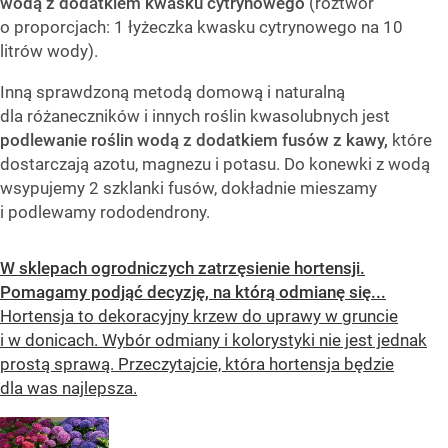
wodą z dodatkiem kwasku cytrynowego
(roztwór
o proporcjach: 1 łyżeczka kwasku cytrynowego na 10
litrów wody).
Inną sprawdzoną metodą domową i naturalną
dla różaneczników i innych roślin kwasolubnych jest
podlewanie roślin wodą z dodatkiem fusów z kawy,
które
dostarczają azotu, magnezu i potasu. Do konewki z wodą
wsypujemy 2 szklanki fusów, dokładnie mieszamy
i podlewamy rododendrony.
W sklepach ogrodniczych zatrzęsienie hortensji.
Pomagamy podjąć decyzję, na którą odmianę się...
Hortensja to dekoracyjny krzew do uprawy w gruncie
i w donicach. Wybór odmiany i kolorystyki nie jest jednak
prostą sprawą. Przeczytajcie, która hortensja będzie
dla was najlepsza.