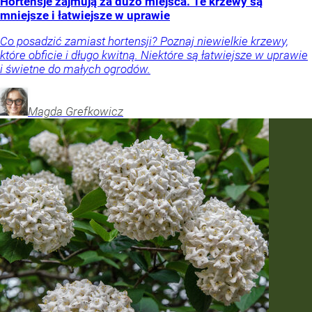
Hortensje zajmują za dużo miejsca. Te krzewy są
mniejsze i łatwiejsze w uprawie
Co posadzić zamiast hortensji? Poznaj niewielkie krzewy,
które obficie i długo kwitną. Niektóre są łatwiejsze w uprawie
i świetne do małych ogrodów.
Magda
Grefkowicz