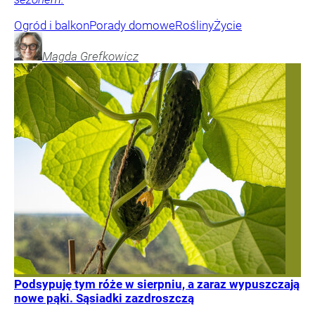
Ogród i balkon
Porady domowe
Rośliny
Życie
Magda
Grefkowicz
Podsypuję tym róże w sierpniu, a zaraz wypuszczają
nowe pąki. Sąsiadki zazdroszczą