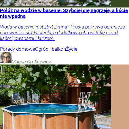
Połóż na wodzie w basenie. Szybciej się nagrzeje, a liście
nie wpadną
Woda w basenie jest zbyt zimna? Prosta pokrywa ogranicza
parowanie i straty ciepła, a dodatkowo chroni taflę przed
liśćmi, owadami i kurzem.
Porady domowe
Ogród i balkon
Życie
Magda
Grefkowicz