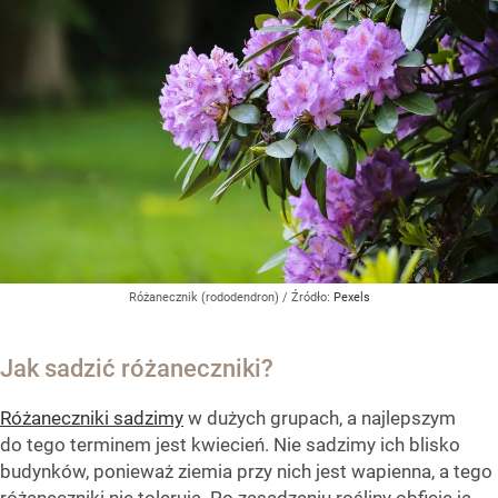
Różanecznik (rododendron)
/ Źródło:
Pexels
Jak sadzić różaneczniki?
Różaneczniki sadzimy
w dużych grupach, a najlepszym
do tego terminem jest kwiecień. Nie sadzimy ich blisko
budynków, ponieważ ziemia przy nich jest wapienna, a tego
różaneczniki nie tolerują. Po zasadzeniu rośliny obficie ją