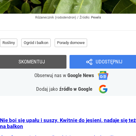
Różanecznik (rododendron)
/ Źródło:
Pexels
Rośliny
Ogród i balkon
Porady domowe
SKOMENTUJ
UDOSTĘPNIJ
Obserwuj nas
w
Google News
Dodaj jako
źródło w Google
Nie boi się upału i suszy. Kwitnie do jesieni, nadaje się też
na balkon