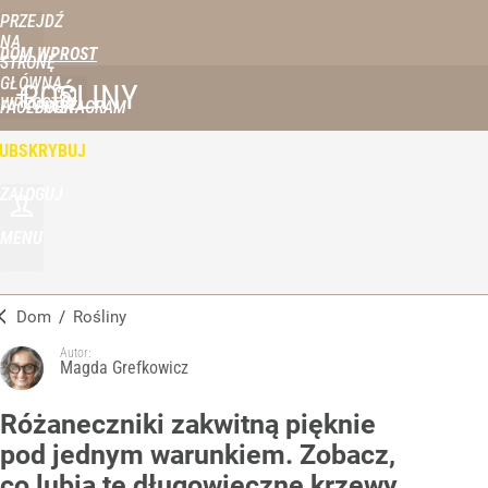
PRZEJDŹ
NA
DOM WPROST
STRONĘ
GŁÓWNĄ
ROŚLINY
WPROST.PL
FACEBOOK
INSTAGRAM
UBSKRYBUJ
ZALOGUJ
MENU
Dom
/
Rośliny
Autor:
Magda Grefkowicz
Różaneczniki zakwitną pięknie
pod jednym warunkiem. Zobacz,
co lubią te długowieczne krzewy