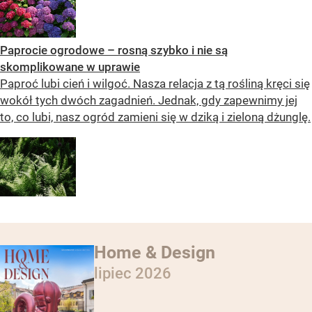
Paprocie ogrodowe – rosną szybko i nie są
skomplikowane w uprawie
Paproć lubi cień i wilgoć. Nasza relacja z tą rośliną kręci się
wokół tych dwóch zagadnień. Jednak, gdy zapewnimy jej
to, co lubi, nasz ogród zamieni się w dziką i zieloną dżunglę.
Home & Design
lipiec 2026