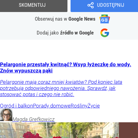
SKOMENTUJ
UDOSTĘPNIJ
Obserwuj nas
w
Google News
Dodaj jako
źródło w Google
Pelargonie przestały kwitnąć? Wsyp łyżeczkę do wody.
Znów wypuszczą pąki
Pelargonie mają coraz mniej kwiatów? Pod koniec lata
potrzebują odpowiedniego nawożenia. Sprawdź, jak
stosować potas i czego nie robić.
Ogród i balkon
Porady domowe
Rośliny
Życie
Magda
Grefkowicz