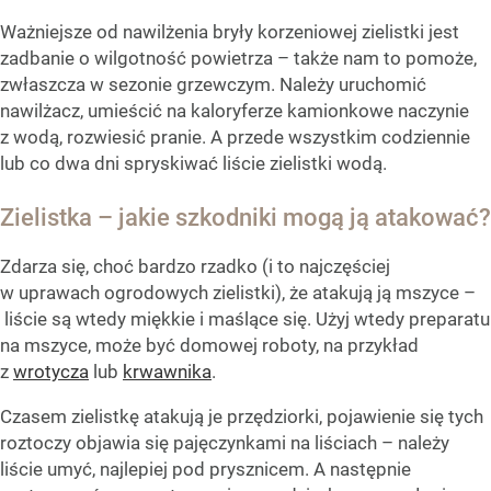
Ważniejsze od nawilżenia bryły korzeniowej zielistki jest
zadbanie o wilgotność powietrza – także nam to pomoże,
zwłaszcza w sezonie grzewczym. Należy uruchomić
nawilżacz, umieścić na kaloryferze kamionkowe naczynie
z wodą, rozwiesić pranie. A przede wszystkim codziennie
lub co dwa dni spryskiwać liście zielistki wodą.
Zielistka – jakie szkodniki mogą ją atakować?
Zdarza się, choć bardzo rzadko (i to najczęściej
w uprawach ogrodowych zielistki), że atakują ją mszyce –
liście są wtedy miękkie i maślące się. Użyj wtedy preparatu
na mszyce, może być domowej roboty, na przykład
z
wrotycza
lub
krwawnika
.
Czasem zielistkę atakują je przędziorki, pojawienie się tych
roztoczy objawia się pajęczynkami na liściach – należy
liście umyć, najlepiej pod prysznicem. A następnie