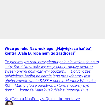
Wrze po roku Nawrockiego. „Największa hańba”
kontra „Cała Europa nam go zazdrości”
Po pierwszym roku prezydentury nic nie wskazuje na to,
żeby Karol Nawrocki wyciszył spory między dwoma
zwaśnionymi politycznymi obozami. – Dotychczas
największą hańbą na karcie jego prezydentury jest
chyba zawetowanie SAFE – ocenia Mariusz Witczak z
KO. – Mamy głowę państwa, z której możemy być
dumni – kontruje Marek Jakubiak z Rozwoju Plus.
Kraj
Tylko u Nas
Polityka
Opinie i komentarze