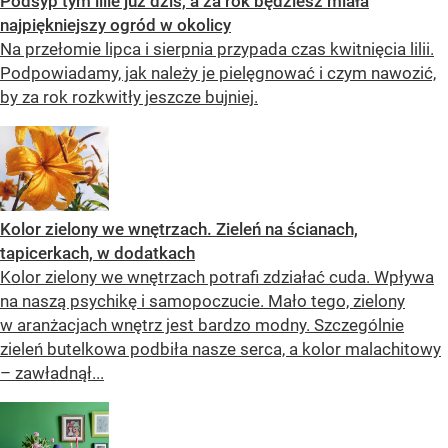
Podsyp tym lilie już dziś, a za rok będziesz miała
najpiękniejszy ogród w okolicy
Na przełomie lipca i sierpnia przypada czas kwitnięcia lilii.
Podpowiadamy, jak należy je pielęgnować i czym nawozić,
by za rok rozkwitły jeszcze bujniej.
Kolor zielony we wnętrzach. Zieleń na ścianach,
tapicerkach, w dodatkach
Kolor zielony we wnętrzach potrafi zdziałać cuda. Wpływa
na naszą psychikę i samopoczucie. Mało tego, zielony
w aranżacjach wnętrz jest bardzo modny. Szczególnie
zieleń butelkowa podbiła nasze serca, a kolor malachitowy
– zawładnął...