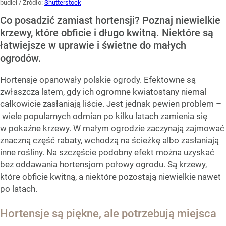
budlei
/ Źródło:
Shutterstock
Co posadzić zamiast hortensji? Poznaj niewielkie
krzewy, które obficie i długo kwitną. Niektóre są
łatwiejsze w uprawie i świetne do małych
ogrodów.
Hortensje opanowały polskie ogrody. Efektowne są
zwłaszcza latem, gdy ich ogromne kwiatostany niemal
całkowicie zasłaniają liście. Jest jednak pewien problem –
wiele popularnych odmian po kilku latach zamienia się
w pokaźne krzewy. W małym ogrodzie zaczynają zajmować
znaczną część rabaty, wchodzą na ścieżkę albo zasłaniają
inne rośliny. Na szczęście podobny efekt można uzyskać
bez oddawania hortensjom połowy ogrodu. Są krzewy,
które obficie kwitną, a niektóre pozostają niewielkie nawet
po latach.
Hortensje są piękne, ale potrzebują miejsca