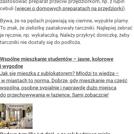
zastosować preparat przeciw przędziorkom, np. z łupin
cebuli (
więcej o domowych preparatach na przędziorki
).
Bywa, że na pędach pojawiają się ciemne, wypukłe plamy.
To znak, że zielistkę zaatakowały tarczniki. Najlepiej zebrać
je ręcznie, np. wykałaczką. Należy przykryć doniczkę, żeby
tarczniki nie dostały się do podłoża.
Wspólne mieszkanie studentów – jasne, kolorowe
i wygodne
Jak się mieszka z sublokatorem? Młodzi to wiedzą –
w miastach to norma. Dobrze, gdy mieszkanie ma część
wspólną, osobne sypialnie i naprawdę dużo miejsca
do przechowywania w łazience. Sami zobaczcie!