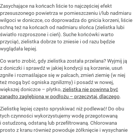
Zasychające na końcach liście to najczęściej efekt
przesuszonego powietrza w pomieszczeniu i/lub nadmiaru
wilgoci w doniczce, co doprowadza do gnicia korzeni, liście
schną też na końcach od nadmiaru słońca (zielistka lubi
światło rozproszone i cień). Suche końcówki warto
przyciąć, zielistka dobrze to zniesie i od razu będzie
wyglądała lepiej.
Co warto zrobić, gdy zielistka została przelana? Wyjmij ją
z doniczki i sprawdź w jakiej kondycji są korzenie, usuń
zgniłe i rozmaślające się w palcach, zmień ziemię (w niej
też mogą być ogniska zgnilizmy) i posadź w nowej,
większej doniczce – płytko,
zielistka nie powinna być
zanadto zagłębiona w podłożu – przeczytaj, dlaczego
.
Zielistkę lepiej często spryskiwać niż podlewać! Do obu
tych czynności wykorzystujemy wodę przegotowaną
i ostudzoną, odstaną lub przefiltrowaną. Chlorowana
prosto z kranu również powoduje żółknięcie i wysychanie