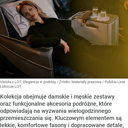
Vistula x LOT: Elegancja w podróży
/ Źródło:
Materiały prasowe
/
Polskie Linie
Lotnicze LOT
Kolekcja obejmuje damskie i męskie zestawy
oraz funkcjonalne akcesoria podróżne, które
odpowiadają na wyzwania wielogodzinnego
przemieszczania się. Kluczowym elementem są
lekkie, komfortowe fasony i dopracowane detale,