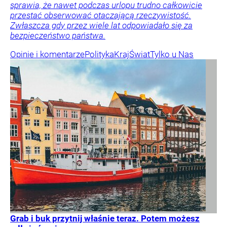
sprawia, że nawet podczas urlopu trudno całkowicie
przestać obserwować otaczającą rzeczywistość.
Zwłaszcza gdy przez wiele lat odpowiadało się za
bezpieczeństwo państwa.
Opinie i komentarze
Polityka
Kraj
Świat
Tylko u Nas
Grab i buk przytnij właśnie teraz. Potem możesz