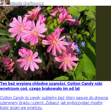
Magda
Grefkowicz
Ten beż wypiera chłodne szarości. Cotton Candy robi
wnętrzom coś, czego brakowało im od lat
Cotton Candy to ciepły, subtelny beż, który pasuje do drewna,
czerwieni, brązu i czerni. Zobacz, jak wykorzystać modny
kolor ścian we wnętrzu.