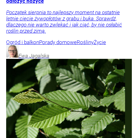
odłożyć nożyce
Początek sierpnia to najlepszy moment na ostatnie
letnie cięcie żywopłotów z grabu i buka. Sprawdź,
dlaczego nie warto zwlekać i jak ciąć, by nie osłabić
roślin przed zimą.
Ogród i balkon
Porady domowe
Rośliny
Życie
Ewa
Jagalska