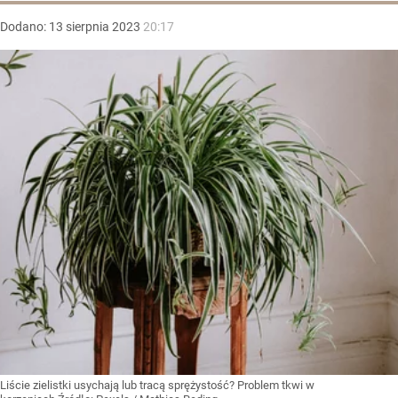
Dodano:
13
sierpnia
2023
20:17
Liście zielistki usychają lub tracą sprężystość? Problem tkwi w