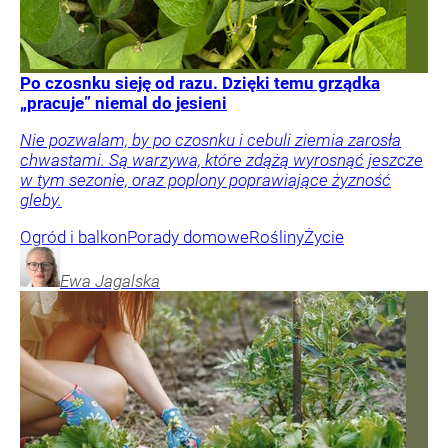
Po czosnku sieję od razu. Dzięki temu grządka
„pracuje” niemal do jesieni
Nie pozwalam, by po czosnku i cebuli ziemia zarosła
chwastami. Są warzywa, które zdążą wyrosnąć jeszcze
w tym sezonie, oraz poplony poprawiające żyzność
gleby.
Ogród i balkon
Porady domowe
Rośliny
Życie
Ewa
Jagalska