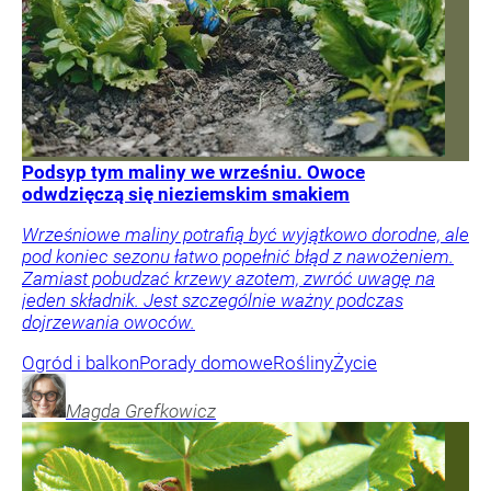
Podsyp tym maliny we wrześniu. Owoce
odwdzięczą się nieziemskim smakiem
Wrześniowe maliny potrafią być wyjątkowo dorodne, ale
pod koniec sezonu łatwo popełnić błąd z nawożeniem.
Zamiast pobudzać krzewy azotem, zwróć uwagę na
jeden składnik. Jest szczególnie ważny podczas
dojrzewania owoców.
Ogród i balkon
Porady domowe
Rośliny
Życie
Magda
Grefkowicz