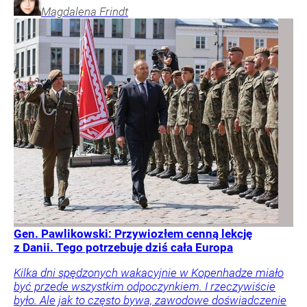
Magdalena
Frindt
Gen. Pawlikowski: Przywiozłem cenną lekcję
z Danii. Tego potrzebuje dziś cała Europa
Kilka dni spędzonych wakacyjnie w Kopenhadze miało
być przede wszystkim odpoczynkiem. I rzeczywiście
było. Ale jak to często bywa, zawodowe doświadczenie