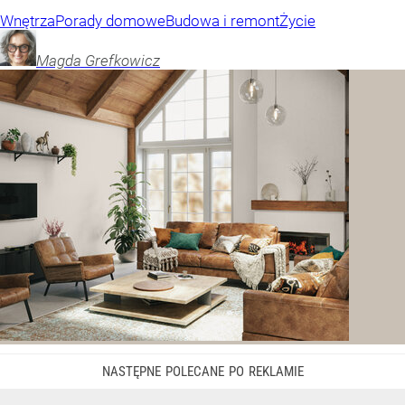
Wnętrza
Porady domowe
Budowa i remont
Życie
Magda
Grefkowicz