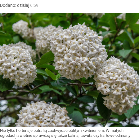
Dodano:
dzisiaj
6:59
Nie tylko hortensje potrafią zachwycać obfitym kwitnieniem. W małych
ogrodach świetnie sprawdzą się także kalina, tawuła czy karłowe odmiany