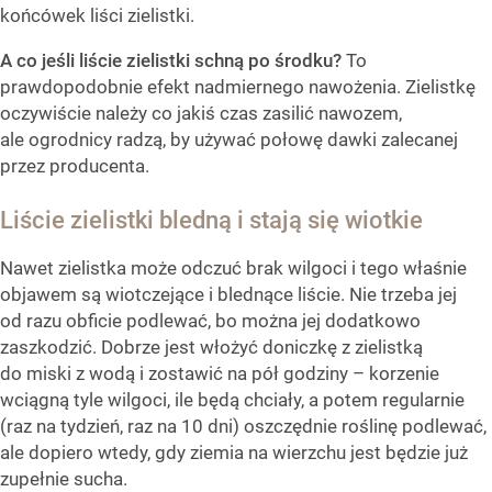
końcówek liści zielistki.
A co jeśli liście zielistki schną po środku?
To
prawdopodobnie efekt nadmiernego nawożenia. Zielistkę
oczywiście należy co jakiś czas zasilić nawozem,
ale ogrodnicy radzą, by używać połowę dawki zalecanej
przez producenta.
Liście zielistki bledną i stają się wiotkie
Nawet zielistka może odczuć brak wilgoci i tego właśnie
objawem są wiotczejące i blednące liście. Nie trzeba jej
od razu obficie podlewać, bo można jej dodatkowo
zaszkodzić. Dobrze jest włożyć doniczkę z zielistką
do miski z wodą i zostawić na pół godziny – korzenie
wciągną tyle wilgoci, ile będą chciały, a potem regularnie
(raz na tydzień, raz na 10 dni) oszczędnie roślinę podlewać,
ale dopiero wtedy, gdy ziemia na wierzchu jest będzie już
zupełnie sucha.