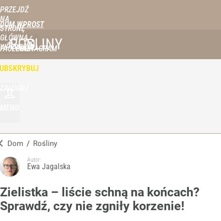
PRZEJDŹ
NA
DOM WPROST
STRONĘ
GŁÓWNĄ
ROŚLINY
WPROST.PL
FACEBOOK
INSTAGRAM
UBSKRYBUJ
ZALOGUJ
MENU
Dom
/
Rośliny
Autor:
Ewa Jagalska
Zielistka – liście schną na końcach?
Sprawdź, czy nie zgniły korzenie!