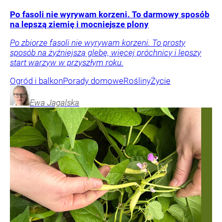
Po fasoli nie wyrywam korzeni. To darmowy sposób
na lepszą ziemię i mocniejsze plony
Po zbiorze fasoli nie wyrywam korzeni. To prosty
sposób na żyźniejszą glebę, więcej próchnicy i lepszy
start warzyw w przyszłym roku.
Ogród i balkon
Porady domowe
Rośliny
Życie
Ewa
Jagalska