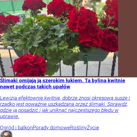
Ślimaki omijają ją szerokim łukiem. Ta bylina kwitnie
nawet podczas takich upałów
Lewizja efektownie kwitnie, dobrze znosi okresową suszę i
rzadko jest poważnie uszkadzana przez ślimaki. Sprawdź,
gdzie ją posadzić i jak uniknąć najczęstszego błędu w
uprawie.
Ogród i balkon
Porady domowe
Rośliny
Życie