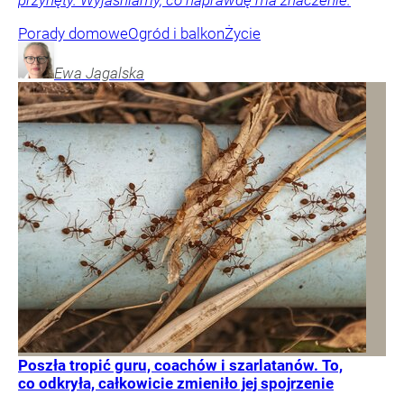
przynęty. Wyjaśniamy, co naprawdę ma znaczenie.
Porady domowe
Ogród i balkon
Życie
Ewa
Jagalska
Poszła tropić guru, coachów i szarlatanów. To,
co odkryła, całkowicie zmieniło jej spojrzenie