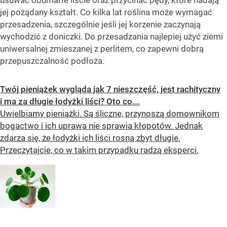
jej pożądany kształt. Co kilka lat roślina może wymagać
przesadzenia, szczególnie jeśli jej korzenie zaczynają
wychodzić z doniczki. Do przesadzania najlepiej użyć ziemi
uniwersalnej zmieszanej z perlitem, co zapewni dobrą
przepuszczalność podłoża.
Twój pieniążek wygląda jak 7 nieszczęść, jest rachityczny
i ma za długie łodyżki liści? Oto co...
Uwielbiamy pieniążki. Są śliczne, przynoszą domownikom
bogactwo i ich uprawa nie sprawia kłopotów. Jednak
zdarza się, że łodyżki ich liści rosną zbyt długie.
Przeczytajcie, co w takim przypadku radzą eksperci.