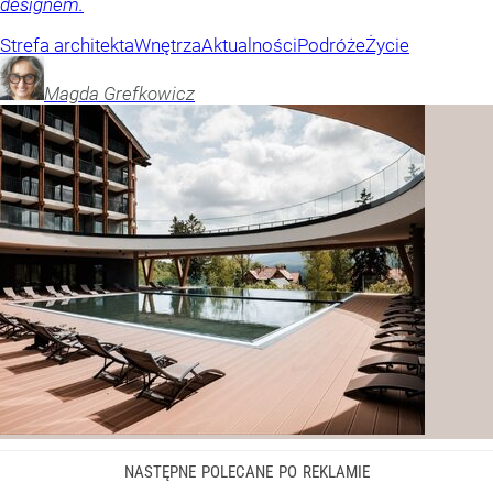
designem.
Strefa architekta
Wnętrza
Aktualności
Podróże
Życie
Magda
Grefkowicz