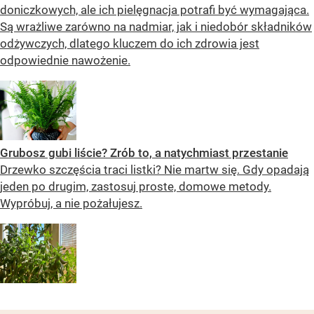
doniczkowych, ale ich pielęgnacja potrafi być wymagająca.
Są wrażliwe zarówno na nadmiar, jak i niedobór składników
odżywczych, dlatego kluczem do ich zdrowia jest
odpowiednie nawożenie.
Grubosz gubi liście? Zrób to, a natychmiast przestanie
Drzewko szczęścia traci listki? Nie martw się. Gdy opadają
jeden po drugim, zastosuj proste, domowe metody.
Wypróbuj, a nie pożałujesz.