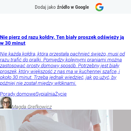
Dodaj jako
źródło w Google
Nie pierz od razu kołdry. Ten biały proszek odświeży ją
w 30 minut
Nie każda kołdra, która przestała pachnieć świeżo, musi od
razu trafić do pralki. Pomiędzy kolejnymi praniami można
zastosować prosty domowy sposób. Potrzebny jest biały
proszek, który większość z nas ma w kuchennej szafce, i
około 30 minut. Trzeba jednak wiedzieć, jak go użyć, by
później nie został między włóknami.
Porady domowe
Sypialnia
Życie
Magda
Grefkowicz