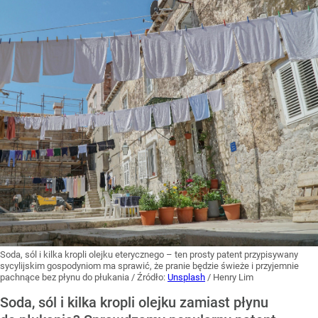
Soda, sól i kilka kropli olejku eterycznego – ten prosty patent przypisywany
sycylijskim gospodyniom ma sprawić, że pranie będzie świeże i przyjemnie
pachnące bez płynu do płukania
/ Źródło:
Unsplash
/
Henry Lim
Soda, sól i kilka kropli olejku zamiast płynu