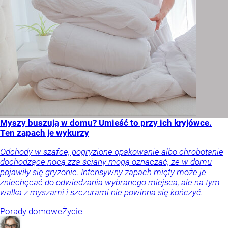
Myszy buszują w domu? Umieść to przy ich kryjówce.
Ten zapach je wykurzy
Odchody w szafce, pogryzione opakowanie albo chrobotanie
dochodzące nocą zza ściany mogą oznaczać, że w domu
pojawiły się gryzonie. Intensywny zapach mięty może je
zniechęcać do odwiedzania wybranego miejsca, ale na tym
walka z myszami i szczurami nie powinna się kończyć.
Porady domowe
Życie