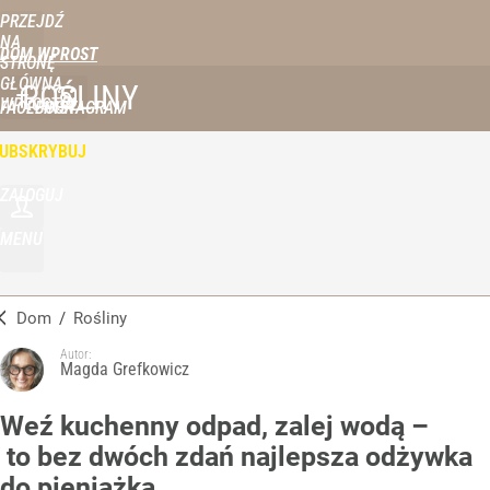
PRZEJDŹ
NA
DOM WPROST
STRONĘ
GŁÓWNĄ
ROŚLINY
WPROST.PL
FACEBOOK
INSTAGRAM
UBSKRYBUJ
ZALOGUJ
MENU
Dom
/
Rośliny
Autor:
Magda Grefkowicz
Weź kuchenny odpad, zalej wodą –
to bez dwóch zdań najlepsza odżywka
do pieniążka