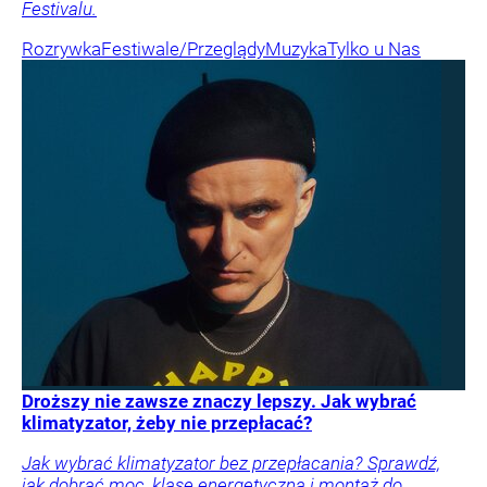
Festivalu.
Rozrywka
Festiwale/Przeglądy
Muzyka
Tylko u Nas
Droższy nie zawsze znaczy lepszy. Jak wybrać
klimatyzator, żeby nie przepłacać?
Jak wybrać klimatyzator bez przepłacania? Sprawdź,
jak dobrać moc, klasę energetyczną i montaż do