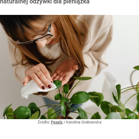
naturalnej odżywki dla pieniążka
Żródło:
Pexels
/
Karolina Grabowska