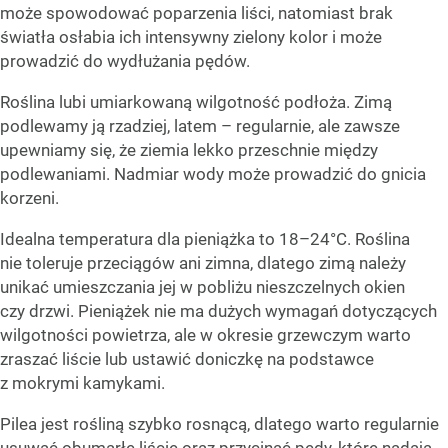
może spowodować poparzenia liści, natomiast brak
światła osłabia ich intensywny zielony kolor i może
prowadzić do wydłużania pędów.
Roślina lubi umiarkowaną wilgotność podłoża. Zimą
podlewamy ją rzadziej, latem – regularnie, ale zawsze
upewniamy się, że ziemia lekko przeschnie między
podlewaniami. Nadmiar wody może prowadzić do gnicia
korzeni.
Idealna temperatura dla pieniążka to 18–24°C. Roślina
nie toleruje przeciągów ani zimna, dlatego zimą należy
unikać umieszczania jej w pobliżu nieszczelnych okien
czy drzwi. Pieniążek nie ma dużych wymagań dotyczących
wilgotności powietrza, ale w okresie grzewczym warto
zraszać liście lub ustawić doniczkę na podstawce
z mokrymi kamykami.
Pilea jest rośliną szybko rosnącą, dlatego warto regularnie
usuwać obumarłe liście oraz przycinać pędy, które nadają