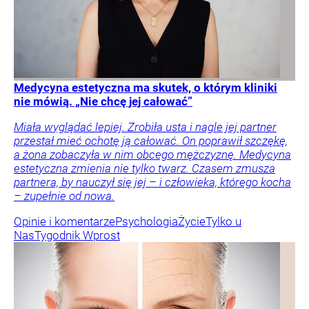
Medycyna estetyczna ma skutek, o którym kliniki
nie mówią. „Nie chcę jej całować”
Miała wyglądać lepiej. Zrobiła usta i nagle jej partner
przestał mieć ochotę ją całować. On poprawił szczękę,
a żona zobaczyła w nim obcego mężczyznę. Medycyna
estetyczna zmienia nie tylko twarz. Czasem zmusza
partnera, by nauczył się jej – i człowieka, którego kocha
– zupełnie od nowa.
Opinie i komentarze
Psychologia
Życie
Tylko u
Nas
Tygodnik Wprost