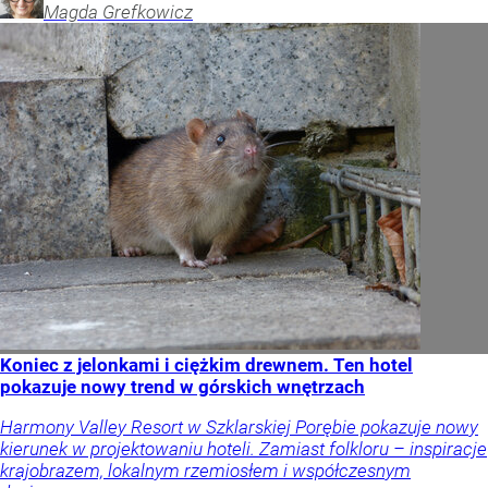
Magda
Grefkowicz
Koniec z jelonkami i ciężkim drewnem. Ten hotel
pokazuje nowy trend w górskich wnętrzach
Harmony Valley Resort w Szklarskiej Porębie pokazuje nowy
kierunek w projektowaniu hoteli. Zamiast folkloru – inspiracje
krajobrazem, lokalnym rzemiosłem i współczesnym