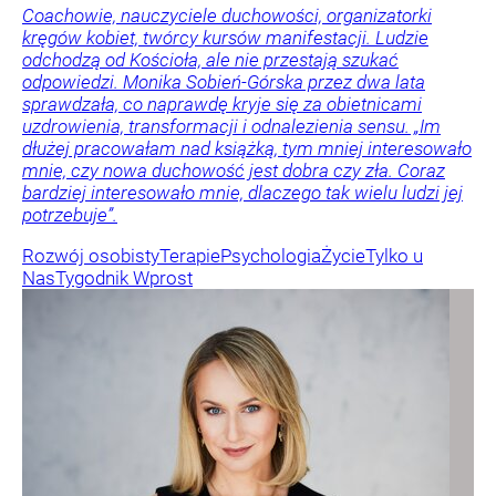
Coachowie, nauczyciele duchowości, organizatorki
kręgów kobiet, twórcy kursów manifestacji. Ludzie
odchodzą od Kościoła, ale nie przestają szukać
odpowiedzi. Monika Sobień-Górska przez dwa lata
sprawdzała, co naprawdę kryje się za obietnicami
uzdrowienia, transformacji i odnalezienia sensu. „Im
dłużej pracowałam nad książką, tym mniej interesowało
mnie, czy nowa duchowość jest dobra czy zła. Coraz
bardziej interesowało mnie, dlaczego tak wielu ludzi jej
potrzebuje”.
Rozwój osobisty
Terapie
Psychologia
Życie
Tylko u
Nas
Tygodnik Wprost