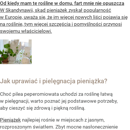
Od kiedy mam tę roślinę w domu, fart mnie nie opuszcza
W Skandynawii, skąd pieniążek zyskał popularność
w Europie, uważa się, że im więcej nowych liści pojawia się
na roślinie, tym więcej szczęścia i pomyślności przynosi
swojemu właścicielowi.
Jak uprawiać i pielęgnacja pieniążka?
Choć pilea peperomiowata uchodzi za roślinę łatwą
w pielęgnacji, warto poznać jej podstawowe potrzeby,
aby cieszyć się zdrową i piękną rośliną.
Pieniążek
najlepiej rośnie w miejscach z jasnym,
rozproszonym światłem. Zbyt mocne nasłonecznienie