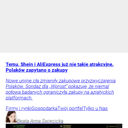
Temu, Shein i AliExpress już nie takie atrakcyjne.
Polaków zapytano o zakupy
Nowe unijne cła zmieniły zakupowe przyzwyczajenia
Polaków. Sondaż dla „Wprost” pokazuje, że niemal
połowa badanych ograniczyła zakupy na azjatyckich
platformach.
Firmy i rynki
Gospodarka
Twój portfel
Tylko u Nas
Beata Anna
Święcicka