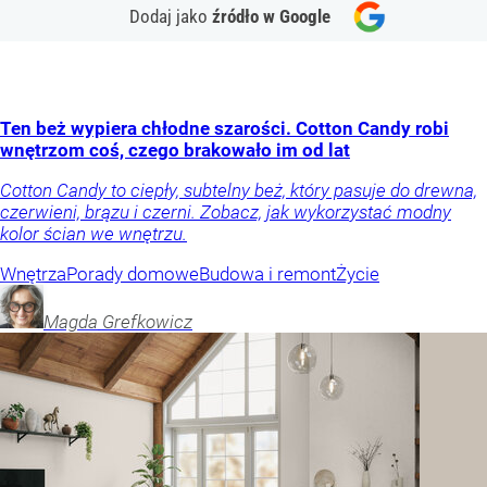
Dodaj jako
źródło w Google
Ten beż wypiera chłodne szarości. Cotton Candy robi
wnętrzom coś, czego brakowało im od lat
Cotton Candy to ciepły, subtelny beż, który pasuje do drewna,
czerwieni, brązu i czerni. Zobacz, jak wykorzystać modny
kolor ścian we wnętrzu.
Wnętrza
Porady domowe
Budowa i remont
Życie
Magda
Grefkowicz