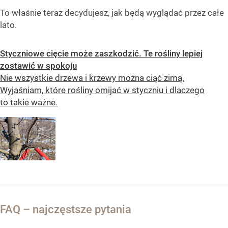
To właśnie teraz decydujesz, jak będą wyglądać przez całe
lato.
Styczniowe cięcie może zaszkodzić. Te rośliny lepiej
zostawić w spokoju
Nie wszystkie drzewa i krzewy można ciąć zimą.
Wyjaśniam, które rośliny omijać w styczniu i dlaczego
to takie ważne.
FAQ – najczęstsze pytania