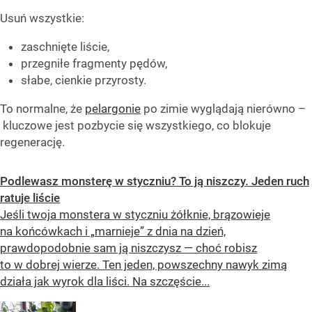
Usuń wszystkie:
zaschnięte liście,
przegniłe fragmenty pędów,
słabe, cienkie przyrosty.
To normalne, że
pelargonie
po zimie wyglądają nierówno –
kluczowe jest pozbycie się wszystkiego, co blokuje
regenerację.
Podlewasz monsterę w styczniu? To ją niszczy. Jeden ruch
ratuje liście
Jeśli twoja monstera w styczniu żółknie, brązowieje
na końcówkach i „marnieje” z dnia na dzień,
prawdopodobnie sam ją niszczysz — choć robisz
to w dobrej wierze. Ten jeden, powszechny nawyk zimą
działa jak wyrok dla liści. Na szczęście...