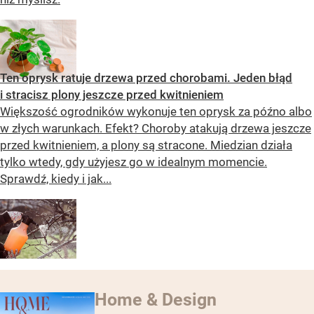
Ten oprysk ratuje drzewa przed chorobami. Jeden błąd
i stracisz plony jeszcze przed kwitnieniem
Większość ogrodników wykonuje ten oprysk za późno albo
w złych warunkach. Efekt? Choroby atakują drzewa jeszcze
przed kwitnieniem, a plony są stracone. Miedzian działa
tylko wtedy, gdy użyjesz go w idealnym momencie.
Sprawdź, kiedy i jak...
Home & Design