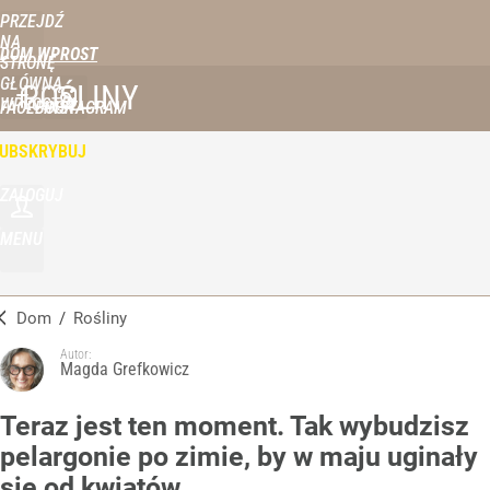
PRZEJDŹ
NA
DOM WPROST
STRONĘ
GŁÓWNĄ
ROŚLINY
WPROST.PL
FACEBOOK
INSTAGRAM
UBSKRYBUJ
ZALOGUJ
MENU
Dom
/
Rośliny
Autor:
Magda Grefkowicz
Teraz jest ten moment. Tak wybudzisz
pelargonie po zimie, by w maju uginały
się od kwiatów