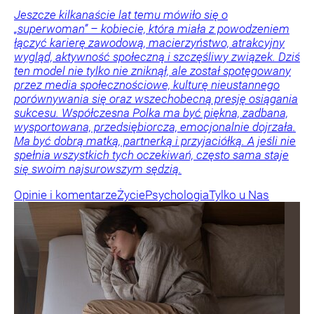
Jeszcze kilkanaście lat temu mówiło się o
„superwoman” – kobiecie, która miała z powodzeniem
łączyć karierę zawodową, macierzyństwo, atrakcyjny
wygląd, aktywność społeczną i szczęśliwy związek. Dziś
ten model nie tylko nie zniknął, ale został spotęgowany
przez media społecznościowe, kulturę nieustannego
porównywania się oraz wszechobecną presję osiągania
sukcesu. Współczesna Polka ma być piękna, zadbana,
wysportowana, przedsiębiorcza, emocjonalnie dojrzała.
Ma być dobrą matką, partnerką i przyjaciółką. A jeśli nie
spełnia wszystkich tych oczekiwań, często sama staje
się swoim najsurowszym sędzią.
Opinie i komentarze
Życie
Psychologia
Tylko u Nas