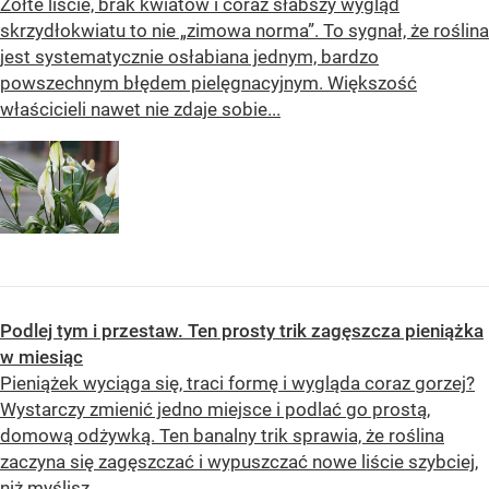
Żółte liście, brak kwiatów i coraz słabszy wygląd
skrzydłokwiatu to nie „zimowa norma”. To sygnał, że roślina
jest systematycznie osłabiana jednym, bardzo
powszechnym błędem pielęgnacyjnym. Większość
właścicieli nawet nie zdaje sobie...
Podlej tym i przestaw. Ten prosty trik zagęszcza pieniążka
w miesiąc
Pieniążek wyciąga się, traci formę i wygląda coraz gorzej?
Wystarczy zmienić jedno miejsce i podlać go prostą,
domową odżywką. Ten banalny trik sprawia, że roślina
zaczyna się zagęszczać i wypuszczać nowe liście szybciej,
niż myślisz.