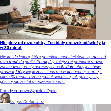
Nie pierz od razu kołdry. Ten biały proszek odświeży ją
w 30 minut
Nie każda kołdra, która przestała pachnieć świeżo, musi od
razu trafić do pralki. Pomiędzy kolejnymi praniami można
zastosować prosty domowy sposób. Potrzebny jest biały
proszek, który większość z nas ma w kuchennej szafce, i
około 30 minut. Trzeba jednak wiedzieć, jak go użyć, by
później nie został między włóknami.
Porady domowe
Sypialnia
Życie
Magda
Grefkowicz