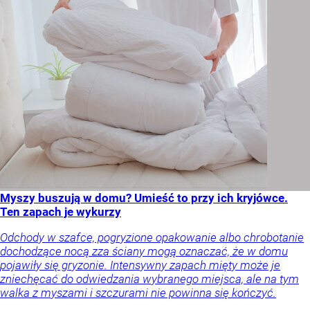
Myszy buszują w domu? Umieść to przy ich kryjówce.
Ten zapach je wykurzy
Odchody w szafce, pogryzione opakowanie albo chrobotanie
dochodzące nocą zza ściany mogą oznaczać, że w domu
pojawiły się gryzonie. Intensywny zapach mięty może je
zniechęcać do odwiedzania wybranego miejsca, ale na tym
walka z myszami i szczurami nie powinna się kończyć.