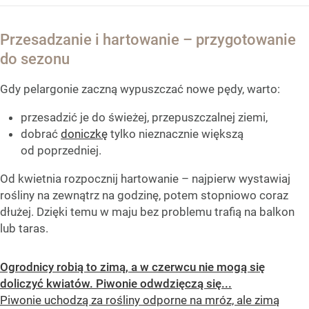
Przesadzanie i hartowanie – przygotowanie
do sezonu
Gdy pelargonie zaczną wypuszczać nowe pędy, warto:
przesadzić je do świeżej, przepuszczalnej ziemi,
dobrać
doniczkę
tylko nieznacznie większą
od poprzedniej.
Od kwietnia rozpocznij hartowanie – najpierw wystawiaj
rośliny na zewnątrz na godzinę, potem stopniowo coraz
dłużej. Dzięki temu w maju bez problemu trafią na balkon
lub taras.
Ogrodnicy robią to zimą, a w czerwcu nie mogą się
doliczyć kwiatów. Piwonie odwdzięczą się...
Piwonie uchodzą za rośliny odporne na mróz, ale zimą