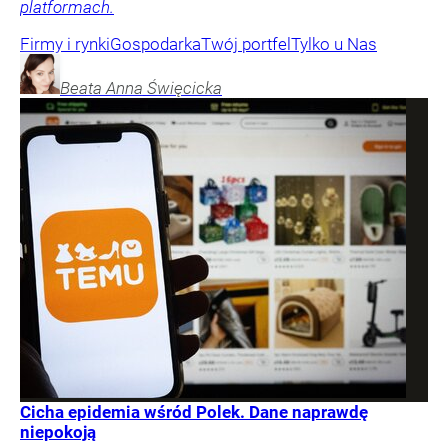
platformach.
Firmy i rynki
Gospodarka
Twój portfel
Tylko u Nas
Beata Anna
Święcicka
Cicha epidemia wśród Polek. Dane naprawdę
niepokoją