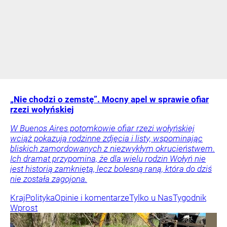
„Nie chodzi o zemstę”. Mocny apel w sprawie ofiar
rzezi wołyńskiej
W Buenos Aires potomkowie ofiar rzezi wołyńskiej
wciąż pokazują rodzinne zdjęcia i listy, wspominając
bliskich zamordowanych z niezwykłym okrucieństwem.
Ich dramat przypomina, że dla wielu rodzin Wołyń nie
jest historią zamkniętą, lecz bolesną raną, która do dziś
nie została zagojona.
Kraj
Polityka
Opinie i komentarze
Tylko u Nas
Tygodnik
Wprost