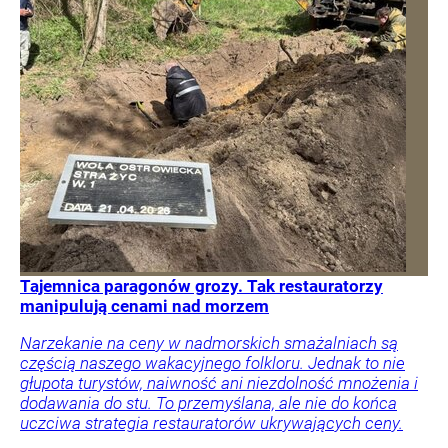
Tajemnica paragonów grozy. Tak restauratorzy
manipulują cenami nad morzem
Narzekanie na ceny w nadmorskich smażalniach są
częścią naszego wakacyjnego folkloru. Jednak to nie
głupota turystów, naiwność ani niezdolność mnożenia i
dodawania do stu. To przemyślana, ale nie do końca
uczciwa strategia restauratorów ukrywających ceny.