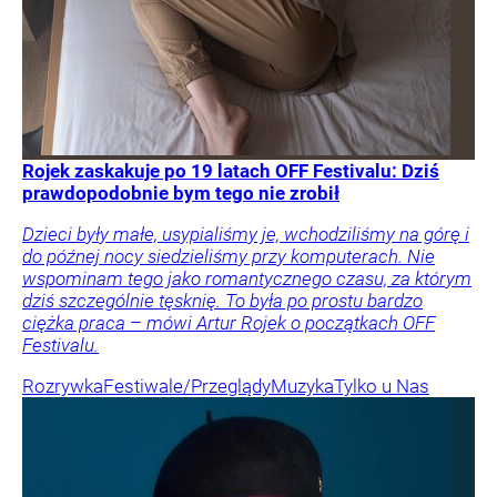
Rojek zaskakuje po 19 latach OFF Festivalu: Dziś
prawdopodobnie bym tego nie zrobił
Dzieci były małe, usypialiśmy je, wchodziliśmy na górę i
do późnej nocy siedzieliśmy przy komputerach. Nie
wspominam tego jako romantycznego czasu, za którym
dziś szczególnie tęsknię. To była po prostu bardzo
ciężka praca – mówi Artur Rojek o początkach OFF
Festivalu.
Rozrywka
Festiwale/Przeglądy
Muzyka
Tylko u Nas