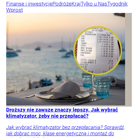
Finanse i inwestycje
Podróże
Kraj
Tylko u Nas
Tygodnik
Wprost
Droższy nie zawsze znaczy lepszy. Jak wybrać
klimatyzator, żeby nie przepłacać?
Jak wybrać klimatyzator bez przepłacania? Sprawdź,
jak dobrać moc, klasę energetyczną i montaż do