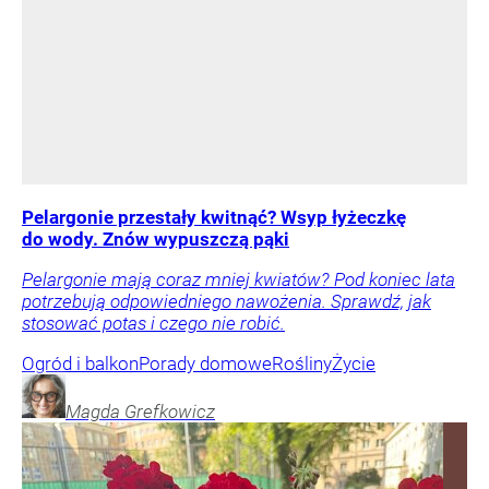
Pelargonie przestały kwitnąć? Wsyp łyżeczkę
do wody. Znów wypuszczą pąki
Pelargonie mają coraz mniej kwiatów? Pod koniec lata
potrzebują odpowiedniego nawożenia. Sprawdź, jak
stosować potas i czego nie robić.
Ogród i balkon
Porady domowe
Rośliny
Życie
Magda
Grefkowicz