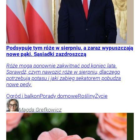
Podsypuję tym róże w sierpniu, a zaraz wypuszczają
nowe pąki. Sąsiadki zazdroszczą
Róże mogą ponownie zakwitnąć pod koniec lata.
Sprawdź, czym nawozić róże w sierpniu, dlaczego
potrzebują potasu i jaki zabieg sekatorem pobudza
nowe pędy.
Ogród i balkon
Porady domowe
Rośliny
Życie
Magda
Grefkowicz