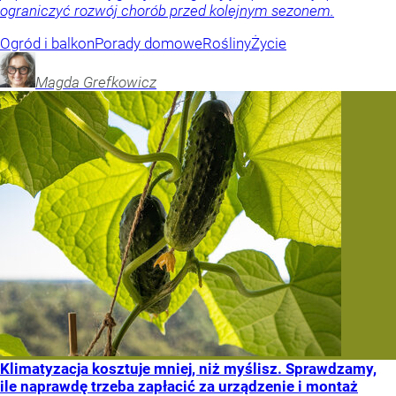
ograniczyć rozwój chorób przed kolejnym sezonem.
Ogród i balkon
Porady domowe
Rośliny
Życie
Magda
Grefkowicz
Klimatyzacja kosztuje mniej, niż myślisz. Sprawdzamy,
ile naprawdę trzeba zapłacić za urządzenie i montaż