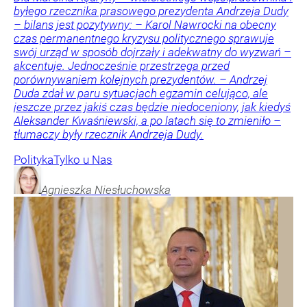
byłego rzecznika prasowego prezydenta Andrzeja Dudy
– bilans jest pozytywny: – Karol Nawrocki na obecny
czas permanentnego kryzysu politycznego sprawuje
swój urząd w sposób dojrzały i adekwatny do wyzwań –
akcentuje. Jednocześnie przestrzega przed
porównywaniem kolejnych prezydentów. – Andrzej
Duda zdał w paru sytuacjach egzamin celująco, ale
jeszcze przez jakiś czas będzie niedoceniony, jak kiedyś
Aleksander Kwaśniewski, a po latach się to zmieniło –
tłumaczy były rzecznik Andrzeja Dudy.
Polityka
Tylko u Nas
Agnieszka
Niesłuchowska