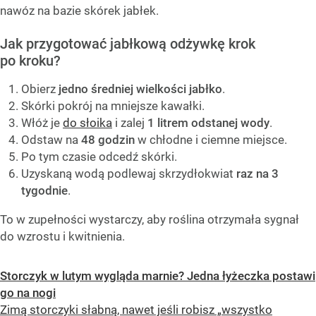
nawóz na bazie skórek jabłek.
Jak przygotować jabłkową odżywkę krok
po kroku?
Obierz
jedno średniej wielkości jabłko
.
Skórki pokrój na mniejsze kawałki.
Włóż je
do słoika
i zalej
1 litrem odstanej wody
.
Odstaw na
48 godzin
w chłodne i ciemne miejsce.
Po tym czasie odcedź skórki.
Uzyskaną wodą podlewaj skrzydłokwiat
raz na 3
tygodnie
.
To w zupełności wystarczy, aby roślina otrzymała sygnał
do wzrostu i kwitnienia.
Storczyk w lutym wygląda marnie? Jedna łyżeczka postawi
go na nogi
Zimą storczyki słabną, nawet jeśli robisz „wszystko