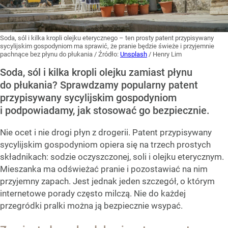
Soda, sól i kilka kropli olejku eterycznego – ten prosty patent przypisywany
sycylijskim gospodyniom ma sprawić, że pranie będzie świeże i przyjemnie
pachnące bez płynu do płukania
/ Źródło:
Unsplash
/
Henry Lim
Soda, sól i kilka kropli olejku zamiast płynu
do płukania? Sprawdzamy popularny patent
przypisywany sycylijskim gospodyniom
i podpowiadamy, jak stosować go bezpiecznie.
Nie ocet i nie drogi płyn z drogerii. Patent przypisywany
sycylijskim gospodyniom opiera się na trzech prostych
składnikach: sodzie oczyszczonej, soli i olejku eterycznym.
Mieszanka ma odświeżać pranie i pozostawiać na nim
przyjemny zapach. Jest jednak jeden szczegół, o którym
internetowe porady często milczą. Nie do każdej
przegródki pralki można ją bezpiecznie wsypać.