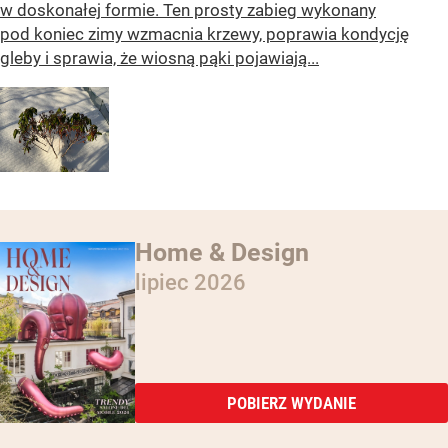
w doskonałej formie. Ten prosty zabieg wykonany
pod koniec zimy wzmacnia krzewy, poprawia kondycję
gleby i sprawia, że wiosną pąki pojawiają...
Home & Design
lipiec 2026
POBIERZ WYDANIE