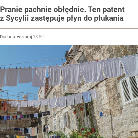
Pranie pachnie obłędnie. Ten patent
z Sycylii zastępuje płyn do płukania
Dodano:
wczoraj
18:59