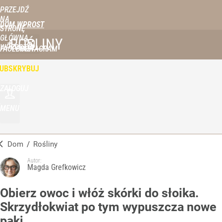
PRZEJDŹ
NA
DOM WPROST
STRONĘ
GŁÓWNĄ
ROŚLINY
WPROST.PL
FACEBOOK
INSTAGRAM
UBSKRYBUJ
ZALOGUJ
MENU
Dom
/
Rośliny
Autor:
Magda Grefkowicz
Obierz owoc i włóż skórki do słoika.
Skrzydłokwiat po tym wypuszcza nowe
pąki