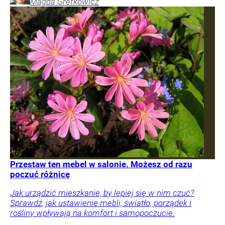
Magda
Grefkowicz
Przestaw ten mebel w salonie. Możesz od razu
poczuć różnicę
Jak urządzić mieszkanie, by lepiej się w nim czuć?
Sprawdź, jak ustawienie mebli, światło, porządek i
rośliny wpływają na komfort i samopoczucie.