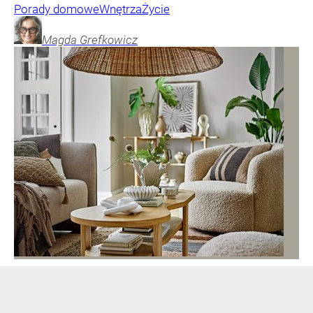
Porady domowe
Wnętrza
Życie
Magda
Grefkowicz