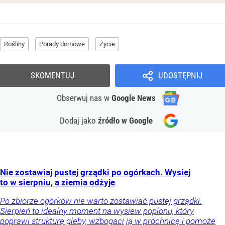
Rośliny
Porady domowe
Życie
SKOMENTUJ
UDOSTĘPNIJ
Obserwuj nas
w
Google News
Dodaj jako
źródło w Google
Nie zostawiaj pustej grządki po ogórkach. Wysiej
to w sierpniu, a ziemia odżyje
Po zbiorze ogórków nie warto zostawiać pustej grządki.
Sierpień to idealny moment na wysiew poplonu, który
poprawi strukturę gleby, wzbogaci ją w próchnicę i pomoże