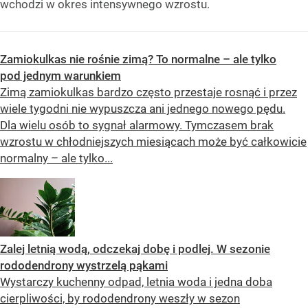
wchodzi w okres intensywnego wzrostu.
Zamiokulkas nie rośnie zimą? To normalne – ale tylko
pod jednym warunkiem
Zimą zamiokulkas bardzo często przestaje rosnąć i przez
wiele tygodni nie wypuszcza ani jednego nowego pędu.
Dla wielu osób to sygnał alarmowy. Tymczasem brak
wzrostu w chłodniejszych miesiącach może być całkowicie
normalny – ale tylko...
Zalej letnią wodą, odczekaj dobę i podlej. W sezonie
rododendrony wystrzelą pąkami
Wystarczy kuchenny odpad, letnia woda i jedna doba
cierpliwości, by rododendrony weszły w sezon