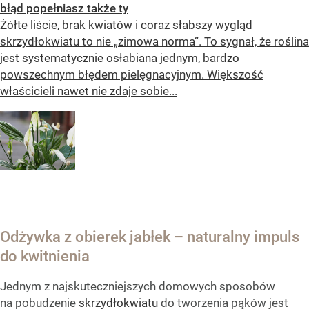
błąd popełniasz także ty
Żółte liście, brak kwiatów i coraz słabszy wygląd
skrzydłokwiatu to nie „zimowa norma”. To sygnał, że roślina
jest systematycznie osłabiana jednym, bardzo
powszechnym błędem pielęgnacyjnym. Większość
właścicieli nawet nie zdaje sobie...
Odżywka z obierek jabłek – naturalny impuls
do kwitnienia
Jednym z najskuteczniejszych domowych sposobów
na pobudzenie
skrzydłokwiatu
do tworzenia pąków jest