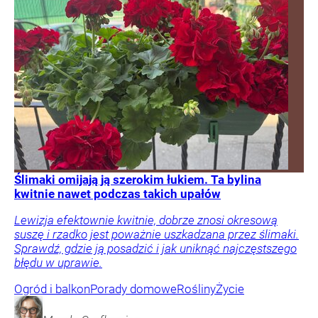
Ślimaki omijają ją szerokim łukiem. Ta bylina
kwitnie nawet podczas takich upałów
Lewizja efektownie kwitnie, dobrze znosi okresową
suszę i rzadko jest poważnie uszkadzana przez ślimaki.
Sprawdź, gdzie ją posadzić i jak uniknąć najczęstszego
błędu w uprawie.
Ogród i balkon
Porady domowe
Rośliny
Życie