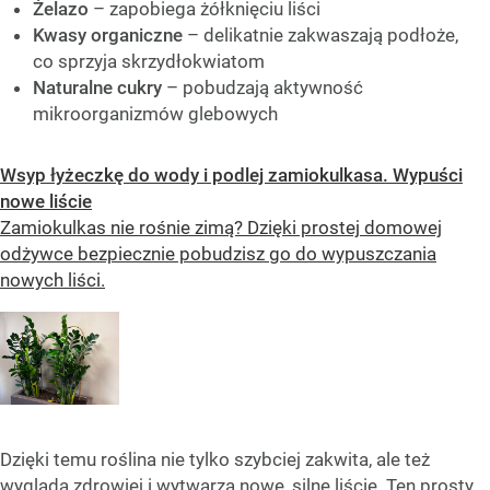
Żelazo
– zapobiega żółknięciu liści
Kwasy organiczne
– delikatnie zakwaszają podłoże,
co sprzyja skrzydłokwiatom
Naturalne cukry
– pobudzają aktywność
mikroorganizmów glebowych
Wsyp łyżeczkę do wody i podlej zamiokulkasa. Wypuści
nowe liście
Zamiokulkas nie rośnie zimą? Dzięki prostej domowej
odżywce bezpiecznie pobudzisz go do wypuszczania
nowych liści.
Dzięki temu roślina nie tylko szybciej zakwita, ale też
wygląda zdrowiej i wytwarza nowe, silne liście. Ten prosty