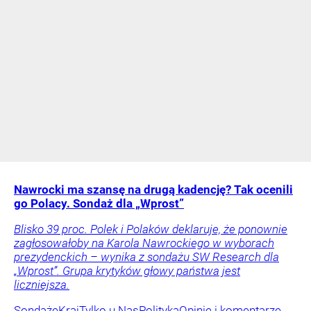
Nawrocki ma szansę na drugą kadencję? Tak ocenili
go Polacy. Sondaż dla „Wprost”
Blisko 39 proc. Polek i Polaków deklaruje, że ponownie
zagłosowałoby na Karola Nawrockiego w wyborach
prezydenckich – wynika z sondażu SW Research dla
„Wprost”. Grupa krytyków głowy państwa jest
liczniejsza.
Sondaże
Kraj
Tylko u Nas
Polityka
Opinie i komentarze