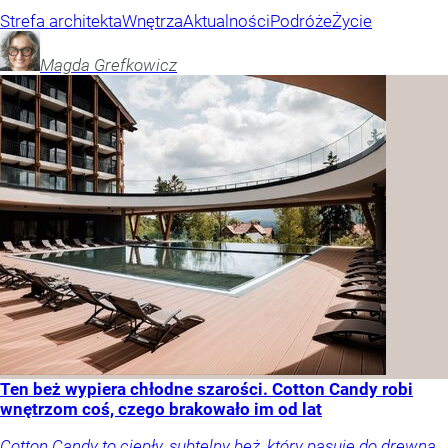
Strefa architekta
Wnętrza
Aktualności
Podróże
Życie
Magda
Grefkowicz
Ten beż wypiera chłodne szarości. Cotton Candy robi
wnętrzom coś, czego brakowało im od lat
Cotton Candy to ciepły, subtelny beż, który pasuje do drewna,