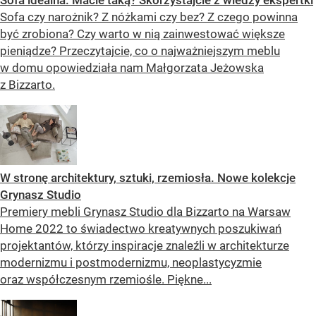
Sofa czy narożnik? Z nóżkami czy bez? Z czego powinna
być zrobiona? Czy warto w nią zainwestować większe
pieniądze? Przeczytajcie, co o najważniejszym meblu
w domu opowiedziała nam Małgorzata Jeżowska
z Bizzarto.
W stronę architektury, sztuki, rzemiosła. Nowe kolekcje
Grynasz Studio
Premiery mebli Grynasz Studio dla Bizzarto na Warsaw
Home 2022 to świadectwo kreatywnych poszukiwań
projektantów, którzy inspiracje znaleźli w architekturze
modernizmu i postmodernizmu, neoplastycyzmie
oraz współczesnym rzemiośle. Piękne...