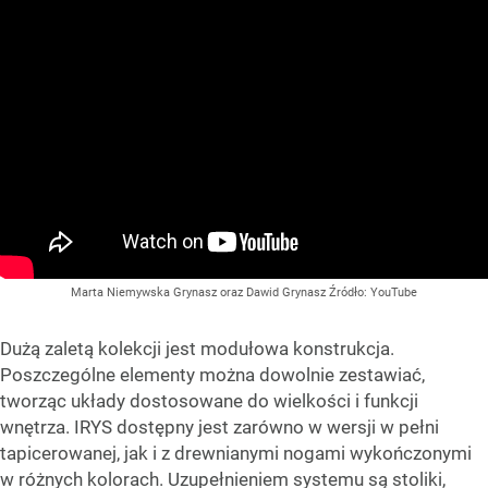
Marta Niemywska Grynasz oraz Dawid Grynasz
Źródło:
YouTube
Dużą zaletą kolekcji jest modułowa konstrukcja.
Poszczególne elementy można dowolnie zestawiać,
tworząc układy dostosowane do wielkości i funkcji
wnętrza. IRYS dostępny jest zarówno w wersji w pełni
tapicerowanej, jak i z drewnianymi nogami wykończonymi
w różnych kolorach. Uzupełnieniem systemu są stoliki,