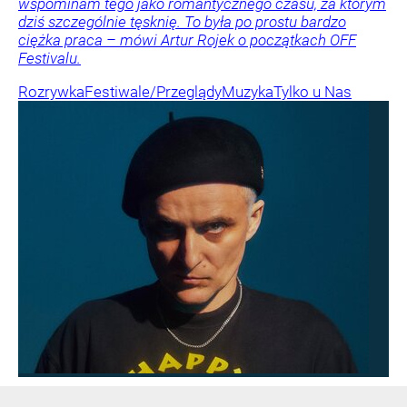
wspominam tego jako romantycznego czasu, za którym
dziś szczególnie tęsknię. To była po prostu bardzo
ciężka praca – mówi Artur Rojek o początkach OFF
Festivalu.
Rozrywka
Festiwale/Przeglądy
Muzyka
Tylko u Nas