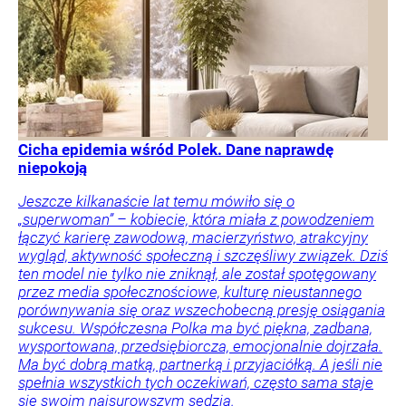
Cicha epidemia wśród Polek. Dane naprawdę
niepokoją
Jeszcze kilkanaście lat temu mówiło się o
„superwoman” – kobiecie, która miała z powodzeniem
łączyć karierę zawodową, macierzyństwo, atrakcyjny
wygląd, aktywność społeczną i szczęśliwy związek. Dziś
ten model nie tylko nie zniknął, ale został spotęgowany
przez media społecznościowe, kulturę nieustannego
porównywania się oraz wszechobecną presję osiągania
sukcesu. Współczesna Polka ma być piękna, zadbana,
wysportowana, przedsiębiorcza, emocjonalnie dojrzała.
Ma być dobrą matką, partnerką i przyjaciółką. A jeśli nie
spełnia wszystkich tych oczekiwań, często sama staje
się swoim najsurowszym sędzią.