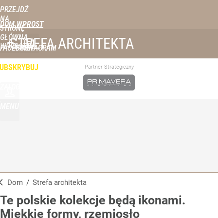
PRZEJDŹ
NA
DOM WPROST
STRONĘ
GŁÓWNĄ
STREFA ARCHITEKTA
WPROST.PL
FACEBOOK
INSTAGRAM
UBSKRYBUJ
Partner Strategiczny
ZALOGUJ
MENU
Dom
/
Strefa architekta
Te polskie kolekcje będą ikonami.
Miękkie formy, rzemiosło