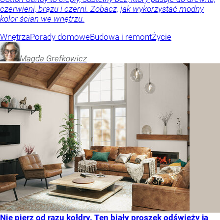
czerwieni, brązu i czerni. Zobacz, jak wykorzystać modny
kolor ścian we wnętrzu.
Wnętrza
Porady domowe
Budowa i remont
Życie
Magda
Grefkowicz
Nie pierz od razu kołdry. Ten biały proszek odświeży ją