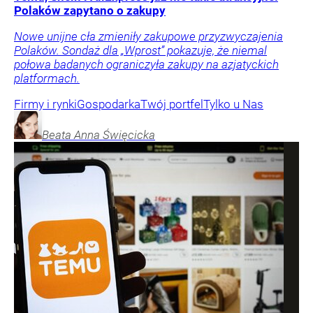
Polaków zapytano o zakupy
Nowe unijne cła zmieniły zakupowe przyzwyczajenia
Polaków. Sondaż dla „Wprost” pokazuje, że niemal
połowa badanych ograniczyła zakupy na azjatyckich
platformach.
Firmy i rynki
Gospodarka
Twój portfel
Tylko u Nas
Beata Anna
Święcicka