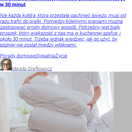
w 30 minut
Nie każda kołdra, która przestała pachnieć świeżo, musi od
razu trafić do pralki. Pomiędzy kolejnymi praniami można
zastosować prosty domowy sposób. Potrzebny jest biały
proszek, który większość z nas ma w kuchennej szafce, i
około 30 minut. Trzeba jednak wiedzieć, jak go użyć, by
później nie został między włóknami.
Porady domowe
Sypialnia
Życie
Magda
Grefkowicz