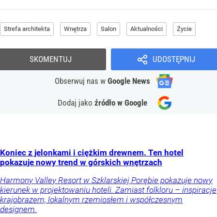
Strefa architekta
Wnętrza
Salon
Aktualności
Życie
SKOMENTUJ
UDOSTĘPNIJ
Obserwuj nas
w
Google News
Dodaj jako
źródło w Google
Koniec z jelonkami i ciężkim drewnem. Ten hotel
pokazuje nowy trend w górskich wnętrzach
Harmony Valley Resort w Szklarskiej Porębie pokazuje nowy
kierunek w projektowaniu hoteli. Zamiast folkloru – inspiracje
krajobrazem, lokalnym rzemiosłem i współczesnym
designem.