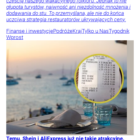
częścią naszego wakacyjnego folkloru. Jednak to nie
głupota turystów, naiwność ani niezdolność mnożenia i
dodawania do stu. To przemyślana, ale nie do końca
uczciwa strategia restauratorów ukrywających ceny.
Finanse i inwestycje
Podróże
Kraj
Tylko u Nas
Tygodnik
Wprost
Temu, Shein i AliExpress już nie takie atrakcyjne.