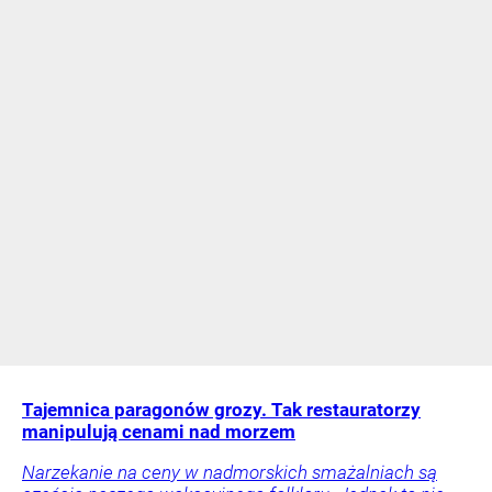
Tajemnica paragonów grozy. Tak restauratorzy
manipulują cenami nad morzem
Narzekanie na ceny w nadmorskich smażalniach są