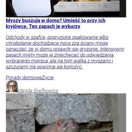
Myszy buszują w domu? Umieść to przy ich
kryjówce. Ten zapach je wykurzy
Odchody w szafce, pogryzione opakowanie albo
chrobotanie dochodzące nocą zza ściany mogą
oznaczać, że w domu pojawiły się gryzonie. Intensywny
zapach mięty może je zniechęcać do odwiedzania
wybranego miejsca, ale na tym walka z myszami i
szczurami nie powinna się kończyć.
Porady domowe
Życie
Magda
Grefkowicz