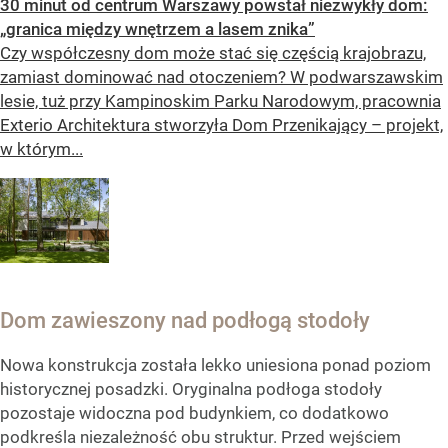
30 minut od centrum Warszawy powstał niezwykły dom:
„granica między wnętrzem a lasem znika”
Czy współczesny dom może stać się częścią krajobrazu,
zamiast dominować nad otoczeniem? W podwarszawskim
lesie, tuż przy Kampinoskim Parku Narodowym, pracownia
Exterio Architektura stworzyła Dom Przenikający – projekt,
w którym...
Dom zawieszony nad podłogą stodoły
Nowa konstrukcja została lekko uniesiona ponad poziom
historycznej posadzki. Oryginalna podłoga stodoły
pozostaje widoczna pod budynkiem, co dodatkowo
podkreśla niezależność obu struktur. Przed wejściem