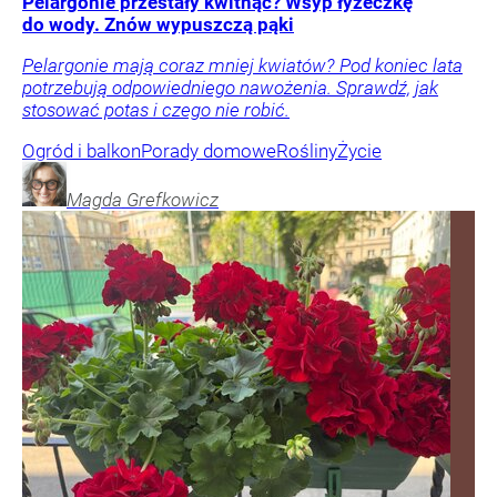
Pelargonie przestały kwitnąć? Wsyp łyżeczkę
do wody. Znów wypuszczą pąki
Pelargonie mają coraz mniej kwiatów? Pod koniec lata
potrzebują odpowiedniego nawożenia. Sprawdź, jak
stosować potas i czego nie robić.
Ogród i balkon
Porady domowe
Rośliny
Życie
Magda
Grefkowicz