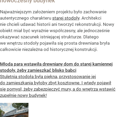
nowoczesny budynek
Najważniejszym założeniem projektu było zachowanie
autentycznego charakteru
starej stodoły
. Architekci
nie chcieli udawać historii ani tworzyć rekonstrukcji. Nowy
obiekt miał być wyraźnie współczesny, ale jednocześnie
okazywać szacunek istniejącej strukturze. Dlatego
we wnętrzu stodoły pojawiła się prosta drewniana bryła
całkowicie niezależna od historycznej konstrukcji.
Młoda para wstawiła drewniany dom do starej kamiennej
stodoły, żeby zamieszkać blisko babci
Stuletnia stodoła była piękna, przystosowanie jej
do zamieszkania byłoby zbyt kosztowne. I wtedy pojawił
się pomysł, żeby zabezpieczyć mury, a do wnętrza wstawić
zupełnie nowy budynek!