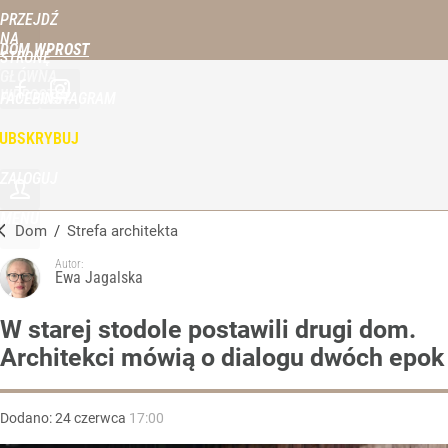
PRZEJDŹ
NA
DOM WPROST
STRONĘ
GŁÓWNĄ
WPROST.PL
FACEBOOK
INSTAGRAM
UBSKRYBUJ
ZALOGUJ
MENU
Dom
/
Strefa architekta
Autor:
Ewa Jagalska
W starej stodole postawili drugi dom.
Architekci mówią o dialogu dwóch epok
Dodano:
24
czerwca
17:00