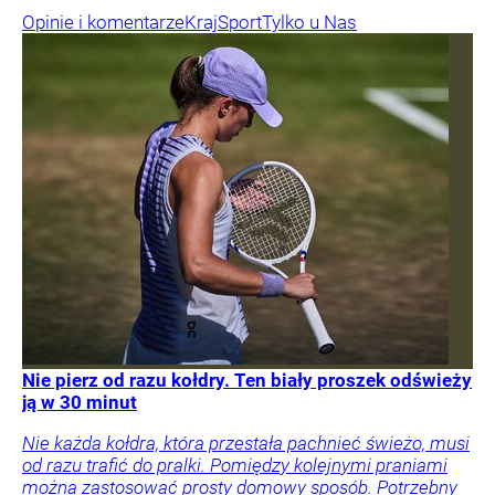
Opinie i komentarze
Kraj
Sport
Tylko u Nas
Nie pierz od razu kołdry. Ten biały proszek odświeży
ją w 30 minut
Nie każda kołdra, która przestała pachnieć świeżo, musi
od razu trafić do pralki. Pomiędzy kolejnymi praniami
można zastosować prosty domowy sposób. Potrzebny