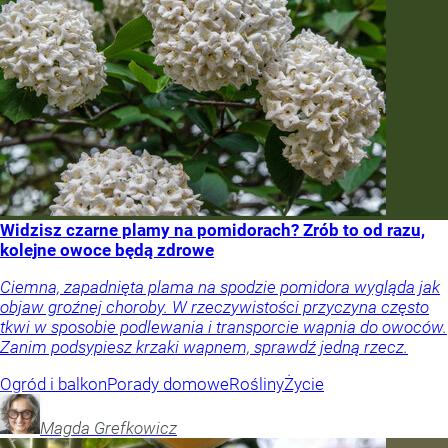
Widzisz czarne plamy na pomidorach? Zrób to od razu,
kolejne owoce będą zdrowe
Ciemna, zapadnięta plama na spodzie pomidora wygląda jak
objaw groźnej choroby. W rzeczywistości przyczyna często
tkwi w sposobie podlewania i transporcie wapnia do owoców.
Zanim podsypiesz krzaki wapnem, sprawdź jedną rzecz.
Ogród i balkon
Porady domowe
Rośliny
Życie
Magda
Grefkowicz