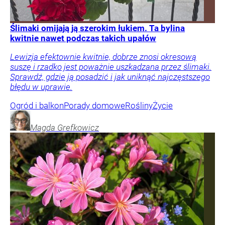
Ślimaki omijają ją szerokim łukiem. Ta bylina
kwitnie nawet podczas takich upałów
Lewizja efektownie kwitnie, dobrze znosi okresową
suszę i rzadko jest poważnie uszkadzana przez ślimaki.
Sprawdź, gdzie ją posadzić i jak uniknąć najczęstszego
błędu w uprawie.
Ogród i balkon
Porady domowe
Rośliny
Życie
Magda
Grefkowicz