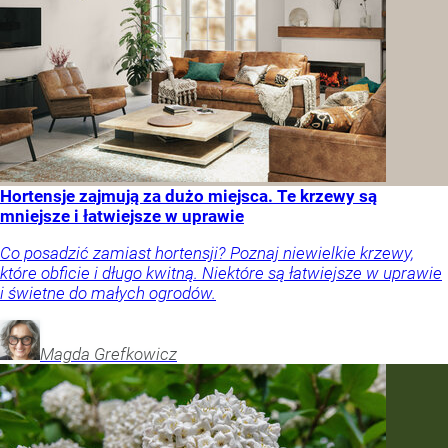
Hortensje zajmują za dużo miejsca. Te krzewy są
mniejsze i łatwiejsze w uprawie
Co posadzić zamiast hortensji? Poznaj niewielkie krzewy,
które obficie i długo kwitną. Niektóre są łatwiejsze w uprawie
i świetne do małych ogrodów.
Magda
Grefkowicz