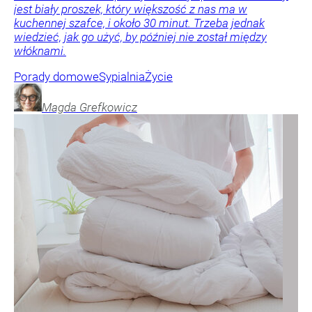
jest biały proszek, który większość z nas ma w
kuchennej szafce, i około 30 minut. Trzeba jednak
wiedzieć, jak go użyć, by później nie został między
włóknami.
Porady domowe
Sypialnia
Życie
Magda
Grefkowicz