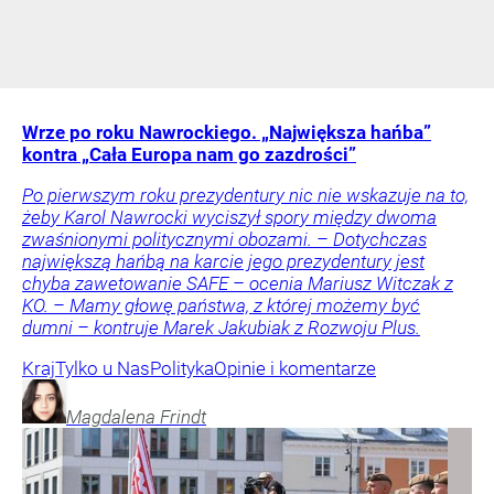
Wrze po roku Nawrockiego. „Największa hańba”
kontra „Cała Europa nam go zazdrości”
Po pierwszym roku prezydentury nic nie wskazuje na to,
żeby Karol Nawrocki wyciszył spory między dwoma
zwaśnionymi politycznymi obozami. – Dotychczas
największą hańbą na karcie jego prezydentury jest
chyba zawetowanie SAFE – ocenia Mariusz Witczak z
KO. – Mamy głowę państwa, z której możemy być
dumni – kontruje Marek Jakubiak z Rozwoju Plus.
Kraj
Tylko u Nas
Polityka
Opinie i komentarze
Magdalena
Frindt