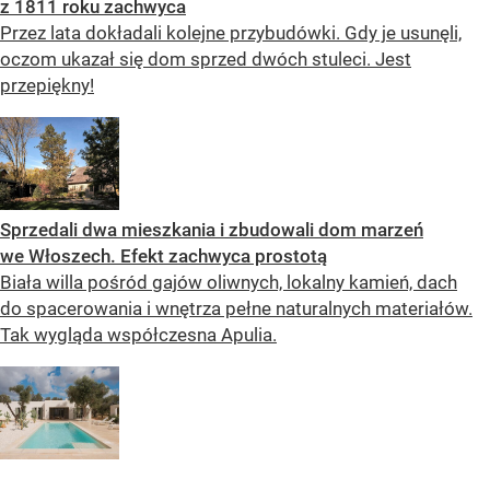
z 1811 roku zachwyca
Przez lata dokładali kolejne przybudówki. Gdy je usunęli,
oczom ukazał się dom sprzed dwóch stuleci. Jest
przepiękny!
Sprzedali dwa mieszkania i zbudowali dom marzeń
we Włoszech. Efekt zachwyca prostotą
Biała willa pośród gajów oliwnych, lokalny kamień, dach
do spacerowania i wnętrza pełne naturalnych materiałów.
Tak wygląda współczesna Apulia.