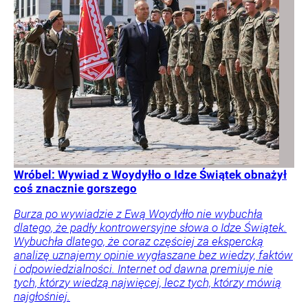
Wróbel: Wywiad z Woydyłło o Idze Świątek obnażył
coś znacznie gorszego
Burza po wywiadzie z Ewą Woydyłło nie wybuchła
dlatego, że padły kontrowersyjne słowa o Idze Świątek.
Wybuchła dlatego, że coraz częściej za ekspercką
analizę uznajemy opinie wygłaszane bez wiedzy, faktów
i odpowiedzialności. Internet od dawna premiuje nie
tych, którzy wiedzą najwięcej, lecz tych, którzy mówią
najgłośniej.