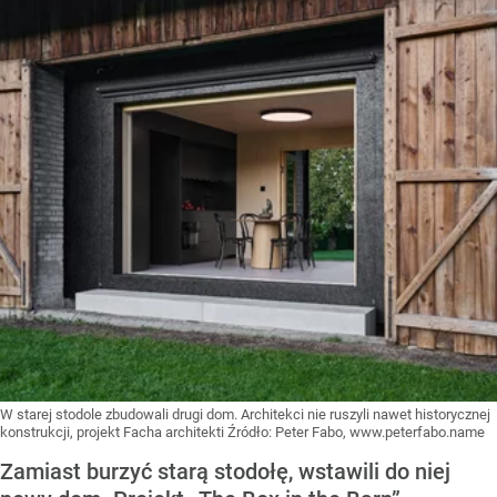
W starej stodole zbudowali drugi dom. Architekci nie ruszyli nawet historycznej
konstrukcji, projekt Facha architekti
Źródło:
Peter Fabo, www.peterfabo.name
Zamiast burzyć starą stodołę, wstawili do niej