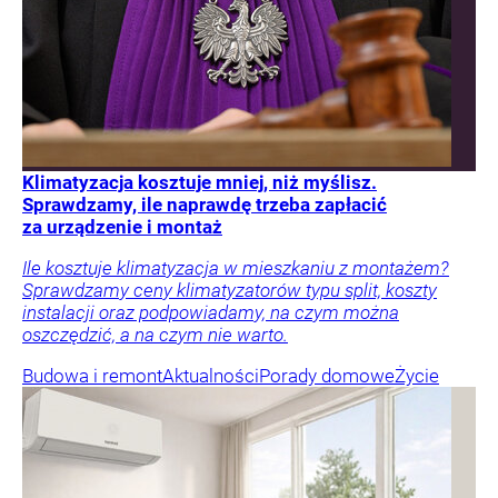
Klimatyzacja kosztuje mniej, niż myślisz.
Sprawdzamy, ile naprawdę trzeba zapłacić
za urządzenie i montaż
Ile kosztuje klimatyzacja w mieszkaniu z montażem?
Sprawdzamy ceny klimatyzatorów typu split, koszty
instalacji oraz podpowiadamy, na czym można
oszczędzić, a na czym nie warto.
Budowa i remont
Aktualności
Porady domowe
Życie