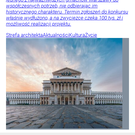
współczesnych potrzeb, nie odbierając im
historycznego charakteru. Termin zgłoszeń do konkursu
właśnie wydłużono, a na zwycięzcę czeka 100 tys. zł i
możliwość realizacji projektu.
Strefa architekta
Aktualności
Kultura
Życie