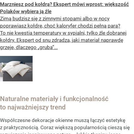
Marzniesz pod kołdrą? Ekspert mówi wprost: większość
Polaków wybiera ją źle
Zimą budzisz się z zimnymi stopami albo w nocy
poprawiasz kołdrę, choć kaloryfer chodzi pełną parą?
To nie kwestia temperatury w sypialni, tylko źle dobranej
kołdry. Ekspert od snu zdradza, jaki materiał naprawdę
grzeje, dlaczego „gruba”...
Naturalne materiały i funkcjonalność
to najważniejszy trend
Współczesne dekoracje okienne muszą łączyć estetykę
z praktycznością. Coraz większą popularnością cieszą się