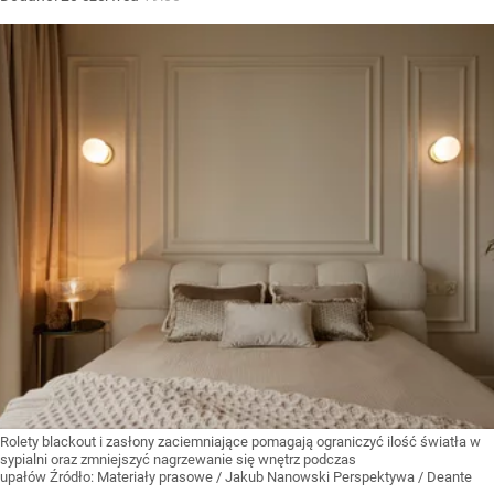
Rolety blackout i zasłony zaciemniające pomagają ograniczyć ilość światła w
sypialni oraz zmniejszyć nagrzewanie się wnętrz podczas
upałów
Źródło:
Materiały prasowe
/
Jakub Nanowski Perspektywa / Deante