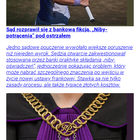
Sąd rozprawił się z bankową fikcją. „Niby-
potrącenia” pod ostrzałem
Jedno sądowe pouczenie wywołało większe poruszenie
niż niejeden wyrok. Sędzia otwarcie zakwestionował
stosowaną przez banki praktykę składania „niby-
oświadczeń”, jednocześnie pokazując problem, który
może nabrać szczególnego znaczenia po wejściu w
życie nowej ustawy frankowej. Stawką są nie tylko
zasady procesu, ale także tysiące złotych kosztów.