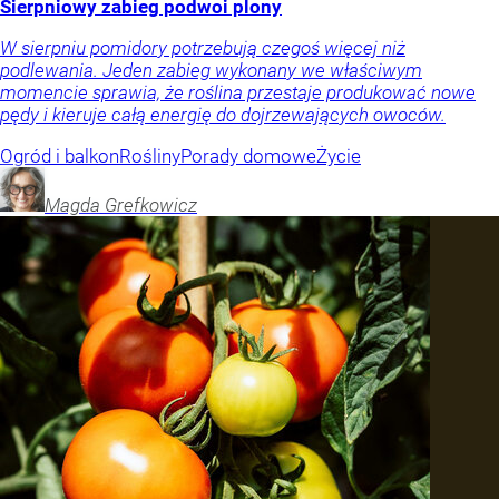
Sierpniowy zabieg podwoi plony
W sierpniu pomidory potrzebują czegoś więcej niż
podlewania. Jeden zabieg wykonany we właściwym
momencie sprawia, że roślina przestaje produkować nowe
pędy i kieruje całą energię do dojrzewających owoców.
Ogród i balkon
Rośliny
Porady domowe
Życie
Magda
Grefkowicz