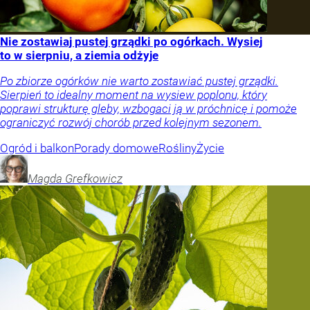
Nie zostawiaj pustej grządki po ogórkach. Wysiej
to w sierpniu, a ziemia odżyje
Po zbiorze ogórków nie warto zostawiać pustej grządki.
Sierpień to idealny moment na wysiew poplonu, który
poprawi strukturę gleby, wzbogaci ją w próchnicę i pomoże
ograniczyć rozwój chorób przed kolejnym sezonem.
Ogród i balkon
Porady domowe
Rośliny
Życie
Magda
Grefkowicz