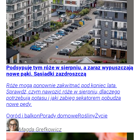
Podsypuję tym róże w sierpniu, a zaraz wypuszczają
nowe pąki. Sąsiadki zazdroszczą
Róże mogą ponownie zakwitnąć pod koniec lata.
Sprawdź, czym nawozić róże w sierpniu, dlaczego
potrzebują potasu i jaki zabieg sekatorem pobudza
nowe pędy.
Ogród i balkon
Porady domowe
Rośliny
Życie
Magda
Grefkowicz