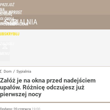
PRZEJDŹ
NA
DOM WPROST
STRONĘ
GŁÓWNĄ
SYPIALNIA
WPROST.PL
FACEBOOK
INSTAGRAM
UBSKRYBUJ
ZALOGUJ
MENU
Dom
/
Sypialnia
Załóż je na okna przed nadejściem
upałów. Różnicę odczujesz już
pierwszej nocy
Dodano:
20
czerwca
19:00