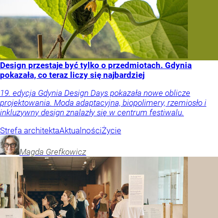
Design przestaje być tylko o przedmiotach. Gdynia
pokazała, co teraz liczy się najbardziej
19. edycja Gdynia Design Days pokazała nowe oblicze
projektowania. Moda adaptacyjna, biopolimery, rzemiosło i
inkluzywny design znalazły się w centrum festiwalu.
Strefa architekta
Aktualności
Życie
Magda
Grefkowicz