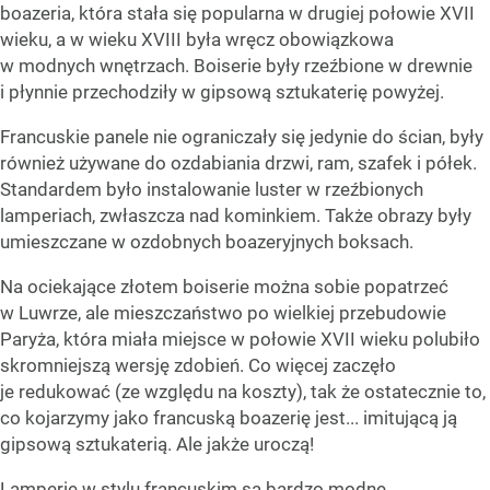
boazeria, która stała się popularna w drugiej połowie XVII
wieku, a w wieku XVIII była wręcz obowiązkowa
w modnych wnętrzach. Boiserie były rzeźbione w drewnie
i płynnie przechodziły w gipsową sztukaterię powyżej.
Francuskie panele nie ograniczały się jedynie do ścian, były
również używane do ozdabiania drzwi, ram, szafek i półek.
Standardem było instalowanie luster w rzeźbionych
lamperiach, zwłaszcza nad kominkiem. Także obrazy były
umieszczane w ozdobnych boazeryjnych boksach.
Na ociekające złotem boiserie można sobie popatrzeć
w Luwrze, ale mieszczaństwo po wielkiej przebudowie
Paryża, która miała miejsce w połowie XVII wieku polubiło
skromniejszą wersję zdobień. Co więcej zaczęło
je redukować (ze względu na koszty), tak że ostatecznie to,
co kojarzymy jako francuską boazerię jest... imitującą ją
gipsową sztukaterią. Ale jakże uroczą!
Lamperie w stylu francuskim są bardzo modne