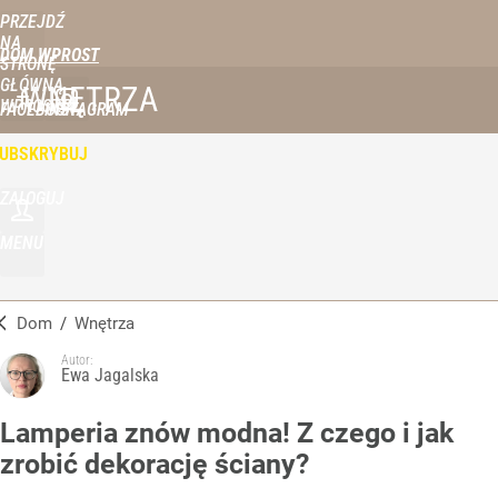
PRZEJDŹ
NA
DOM WPROST
STRONĘ
GŁÓWNĄ
WNĘTRZA
WPROST.PL
FACEBOOK
INSTAGRAM
UBSKRYBUJ
ZALOGUJ
MENU
Dom
/
Wnętrza
Autor:
Ewa Jagalska
Lamperia znów modna! Z czego i jak
zrobić dekorację ściany?