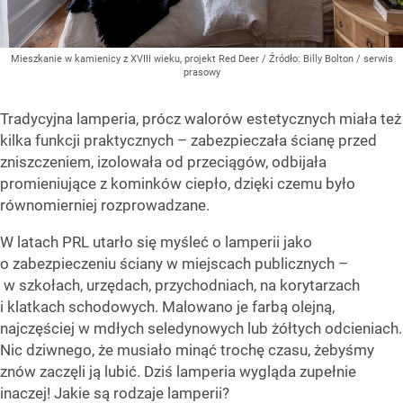
Mieszkanie w kamienicy z XVIII wieku, projekt Red Deer
/ Źródło:
Billy Bolton / serwis
prasowy
Tradycyjna lamperia, prócz walorów estetycznych miała też
kilka funkcji praktycznych – zabezpieczała ścianę przed
zniszczeniem, izolowała od przeciągów, odbijała
promieniujące z kominków ciepło, dzięki czemu było
równomierniej rozprowadzane.
W latach PRL utarło się myśleć o lamperii jako
o zabezpieczeniu ściany w miejscach publicznych –
w szkołach, urzędach, przychodniach, na korytarzach
i klatkach schodowych. Malowano je farbą olejną,
najczęściej w mdłych seledynowych lub żółtych odcieniach.
Nic dziwnego, że musiało minąć trochę czasu, żebyśmy
znów zaczęli ją lubić. Dziś lamperia wygląda zupełnie
inaczej! Jakie są rodzaje lamperii?