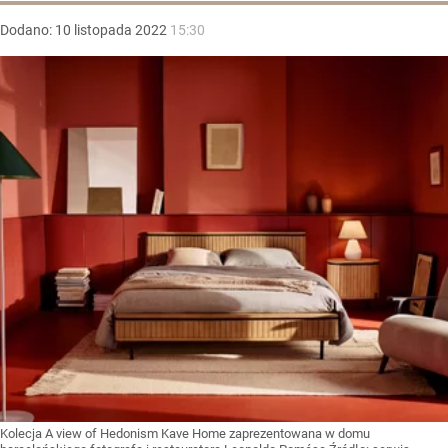
Dodano:
10
listopada
2022
15:30
Kolecja A view of Hedonism Kave Home zaprezentowana w domu