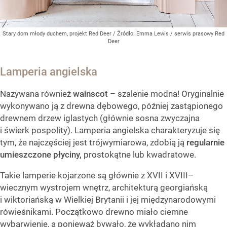
Stary dom młody duchem, projekt Red Deer
/ Źródło:
Emma Lewis / serwis prasowy Red
Deer
Lamperia angielska
Nazywana również
wainscot
– szalenie modna! Oryginalnie
wykonywano ją z drewna dębowego, później zastąpionego
drewnem drzew iglastych (głównie sosna zwyczajna
i świerk pospolity). Lamperia angielska charakteryzuje się
tym, że najczęściej jest trójwymiarowa, zdobią ją
regularnie
umieszczone płyciny,
prostokątne lub kwadratowe.
Takie lamperie kojarzone są głównie z XVII i XVIII–
wiecznym wystrojem wnętrz, architekturą georgiańską
i wiktoriańską w Wielkiej Brytanii i jej międzynarodowymi
rówieśnikami. Początkowo drewno miało ciemne
wybarwienie, a ponieważ bywało, że wykładano nim