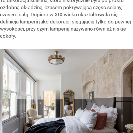
To dekoracja ścienna, która historycznie była po prostu
ozdobną okładziną, czasem pokrywającą część ściany,
czasem całą. Dopiero w XIX wieku ukształtowała się
definicja lamperii jako dekoracji sięgającej tylko do pewnej
wysokości, przy czym lamperią nazywano również niskie
cokoły.