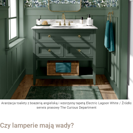
Aranżacja toalety z boazerią angielską i wzorzystą tapetą Electric Lagoon White
/ Źródło:
serwis prasowy The Curious Department
Czy lamperie mają wady?