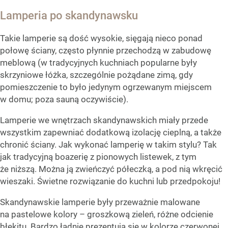
Lamperia po skandynawsku
Takie lamperie są dość wysokie, sięgają nieco ponad
połowę ściany, często płynnie przechodzą w zabudowę
meblową (w tradycyjnych kuchniach popularne były
skrzyniowe łóżka, szczególnie pożądane zimą, gdy
pomieszczenie to było jedynym ogrzewanym miejscem
w domu; poza sauną oczywiście).
Lamperie we wnętrzach skandynawskich miały przede
wszystkim zapewniać dodatkową izolację cieplną, a także
chronić ściany. Jak wykonać lamperię w takim stylu? Tak
jak tradycyjną boazerię z pionowych listewek, z tym
że niższą. Można ją zwieńczyć półeczką, a pod nią wkręcić
wieszaki. Świetne rozwiązanie do kuchni lub przedpokoju!
Skandynawskie lamperie były przeważnie malowane
na pastelowe kolory – groszkową zieleń, różne odcienie
błękitu. Bardzo ładnie prezentują się w kolorze czerwonej