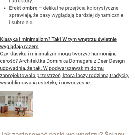
i struktury.
Efekt ombre
– delikatne przejścia kolorystyczne
sprawiają, że pasy wyglądają bardziej dynamicznie
i subtelnie.
Klasyka i minimalizm? Tak! W tym wnętrzu świetnie
wyglądają razem
Czy klasyka i minimalizm mogą tworzyć harmonijną
całość? Architektka Dominika Domagała z Deer Design
udowadnia, że tak. W podwarszawskim domu
zaprojektowała przestrzeń, która łączy rodzinną tradycję,
wysublimowaną estetykę i nowoczesne...
Jak zastosować paski we wnętrzu? Ściany