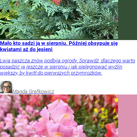
Mało kto sadzi ją w sierpniu. Później obsypuje się
kwiatami aż do jesieni
Lwia paszcza znów podbija ogrody. Sprawdź, dlaczego warto
posadzić ją jeszcze w sierpniu i jak pielęgnować wyżlin
większy, by kwitł do pierwszych przymrozków.
Magda
Grefkowicz