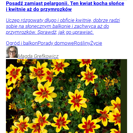
Posadź zamiast pelargonii. Ten kwiat kocha słońce
i kwitnie aż do przymrozków
Uczep rózgowaty długo i obficie kwitnie, dobrze radzi
sobie na słonecznym balkonie i zachwyca aż do
przymrozków. Sprawdź, jak go uprawiać.
Ogród i balkon
Porady domowe
Rośliny
Życie
Magda
Grefkowicz