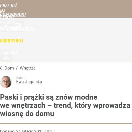
PRZEJDŹ
NA
DOM WPROST
STRONĘ
GŁÓWNĄ
WPROST.PL
FACEBOOK
INSTAGRAM
UBSKRYBUJ
ZALOGUJ
MENU
Dom
/
Wnętrza
Autor:
Ewa Jagalska
Paski i prążki są znów modne
we wnętrzach – trend, który wprowadza
wiosnę do domu
Dodano:
21
lutego
2025
19:37