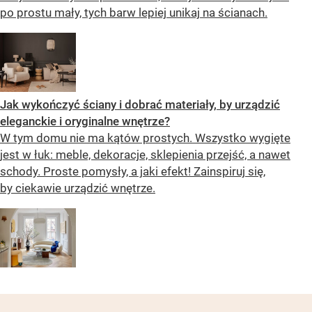
po prostu mały, tych barw lepiej unikaj na ścianach.
Jak wykończyć ściany i dobrać materiały, by urządzić
eleganckie i oryginalne wnętrze?
W tym domu nie ma kątów prostych. Wszystko wygięte
jest w łuk: meble, dekoracje, sklepienia przejść, a nawet
schody. Proste pomysły, a jaki efekt! Zainspiruj się,
by ciekawie urządzić wnętrze.