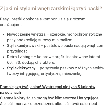
Z jakimi stylami wnętrzarskimi łączyć paski?
Pasy i prążki doskonale komponują się z różnymi
aranżacjami:
Nowoczesne wnętrza
– szerokie, monochromatyczne
pasy podkreślają surowy minimalizm.
Styl skandynawski
– pastelowe paski nadają wnętrzom
przytulności.
Retro i vintage
– kolorowe prążki inspirowane latami
60. i 70. dodają charakteru.
Styl eklektyczny
– połączenie pasków z różnych stylów
tworzy intrygującą, artystyczną mieszankę.
Pomniejszą twój salon! Wystrzegaj się tych 5 kolorów
na ścianach
Ciemne kolory ścian mogą być klimatyczne i intrygujące.
Ale jeśli marzysz o przestrzeni, albo jeśli twój salon jest