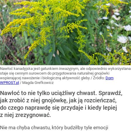
Nawłoć kanadyjska jest gatunkiem inwazyjnym, ale odpowiednio wykorzystana
staje się cennym surowcem do przygotowania naturalnej gnojówki
wspierającej nawożenie i biologiczną aktywność gleby
/ Źródło:
Dom
WPROST.pl
/
Magda Grefkowicz
Nawłoć to nie tylko uciążliwy chwast. Sprawdź,
jak zrobić z niej gnojówkę, jak ją rozcieńczać,
do czego naprawdę się przydaje i kiedy lepiej
z niej zrezygnować.
Nie ma chyba chwastu, który budziłby tyle emocji