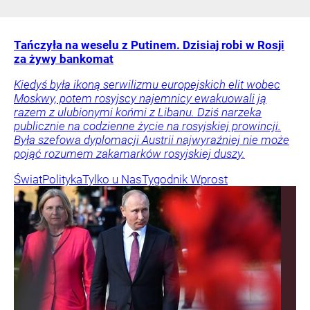
Tańczyła na weselu z Putinem. Dzisiaj robi w Rosji
za żywy bankomat
Kiedyś była ikoną serwilizmu europejskich elit wobec
Moskwy, potem rosyjscy najemnicy ewakuowali ją
razem z ulubionymi końmi z Libanu. Dziś narzeka
publicznie na codzienne życie na rosyjskiej prowincji.
Była szefowa dyplomacji Austrii najwyraźniej nie może
pojąć rozumem zakamarków rosyjskiej duszy.
Świat
Polityka
Tylko u Nas
Tygodnik Wprost