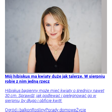
Mój hibiskus ma kwiaty duże jak talerze. W sierpniu
robię z nim jedną rzecz
Hibiskus bagienny może mieć kwiaty o średnicy nawet
30 cm. Sprawdź, jak podlewać i pielęgnować go w
sierpniu, by długo i obficie kwitł.
Ogród i balkon
Rośliny
Porady domowe
Życie