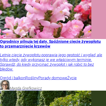
Ogrodnicy pilnują tej daty. Spóźnione cięcie żywopłotu
to przemarznięcie krzewów
Letnie cięcie żywopłotu poprawia jego gęstość i wygląd, ale
tylko wtedy, gdy wykonasz je we właściwym terminie.
Sprawdź, do kiedy przycinać żywopłot i jak robić to bez
błędów.
Ogród i balkon
Rośliny
Porady domowe
Życie
Magda
Grefkowicz