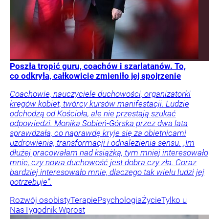
Poszła tropić guru, coachów i szarlatanów. To,
co odkryła, całkowicie zmieniło jej spojrzenie
Coachowie, nauczyciele duchowości, organizatorki
kręgów kobiet, twórcy kursów manifestacji. Ludzie
odchodzą od Kościoła, ale nie przestają szukać
odpowiedzi. Monika Sobień-Górska przez dwa lata
sprawdzała, co naprawdę kryje się za obietnicami
uzdrowienia, transformacji i odnalezienia sensu. „Im
dłużej pracowałam nad książką, tym mniej interesowało
mnie, czy nowa duchowość jest dobra czy zła. Coraz
bardziej interesowało mnie, dlaczego tak wielu ludzi jej
potrzebuje”.
Rozwój osobisty
Terapie
Psychologia
Życie
Tylko u
Nas
Tygodnik Wprost