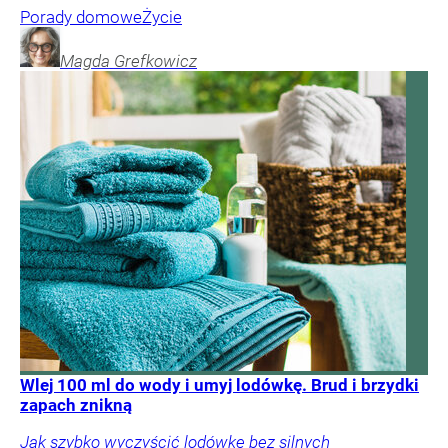
Porady domowe
Życie
Magda
Grefkowicz
Wlej 100 ml do wody i umyj lodówkę. Brud i brzydki
zapach znikną
Jak szybko wyczyścić lodówkę bez silnych