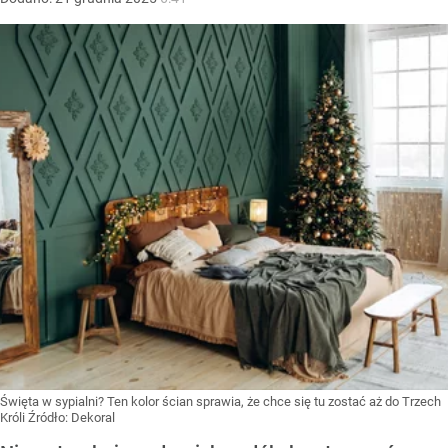
Święta w sypialni? Ten kolor ścian sprawia, że chce się tu zostać aż do Trzech
Króli
Źródło:
Dekoral