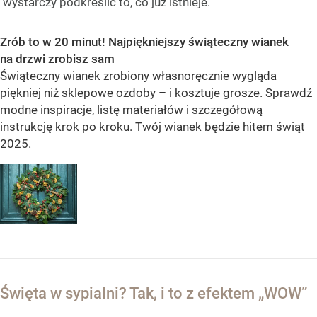
wystarczy podkreślić to, co już istnieje.
Zrób to w 20 minut! Najpiękniejszy świąteczny wianek
na drzwi zrobisz sam
Świąteczny wianek zrobiony własnoręcznie wygląda
piękniej niż sklepowe ozdoby – i kosztuje grosze. Sprawdź
modne inspiracje, listę materiałów i szczegółową
instrukcję krok po kroku. Twój wianek będzie hitem świąt
2025.
Święta w sypialni? Tak, i to z efektem „WOW”