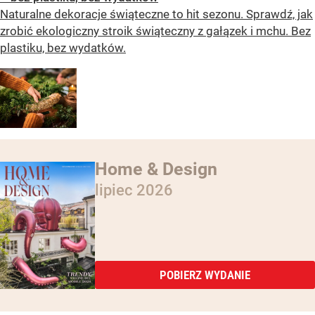
Naturalne dekoracje świąteczne to hit sezonu. Sprawdź, jak
zrobić ekologiczny stroik świąteczny z gałązek i mchu. Bez
plastiku, bez wydatków.
Home & Design
lipiec 2026
POBIERZ WYDANIE