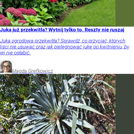
Juka już przekwitła? Wytnij tylko to. Reszty nie ruszaj
Juka ogrodowa przekwitła? Sprawdź, co przyciąć, których
liści nie usuwać oraz jak pielęgnować jukę po kwitnieniu, by
jej nie osłabić.
Magda
Grefkowicz