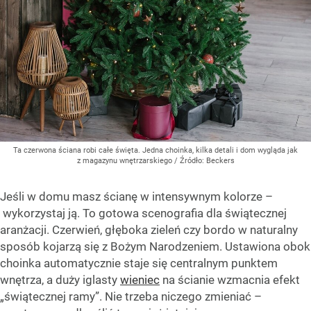
Ta czerwona ściana robi całe święta. Jedna choinka, kilka detali i dom wygląda jak
z magazynu wnętrzarskiego
/ Źródło:
Beckers
Jeśli w domu masz ścianę w intensywnym kolorze –
wykorzystaj ją. To gotowa scenografia dla świątecznej
aranżacji. Czerwień, głęboka zieleń czy bordo w naturalny
sposób kojarzą się z Bożym Narodzeniem. Ustawiona obok
choinka automatycznie staje się centralnym punktem
wnętrza, a duży iglasty
wieniec
na ścianie wzmacnia efekt
„świątecznej ramy”. Nie trzeba niczego zmieniać –