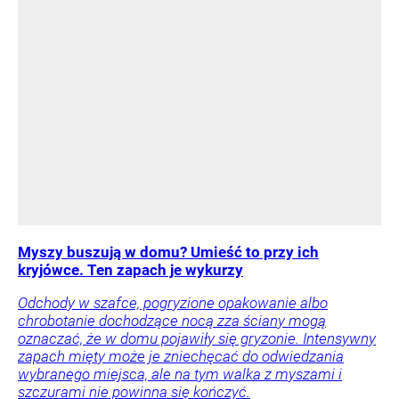
Myszy buszują w domu? Umieść to przy ich
kryjówce. Ten zapach je wykurzy
Odchody w szafce, pogryzione opakowanie albo
chrobotanie dochodzące nocą zza ściany mogą
oznaczać, że w domu pojawiły się gryzonie. Intensywny
zapach mięty może je zniechęcać do odwiedzania
wybranego miejsca, ale na tym walka z myszami i
szczurami nie powinna się kończyć.