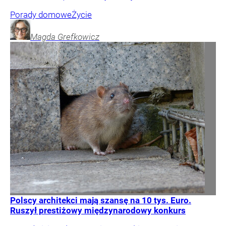
Porady domowe
Życie
Magda
Grefkowicz
Polscy architekci mają szansę na 10 tys. Euro.
Ruszył prestiżowy międzynarodowy konkurs