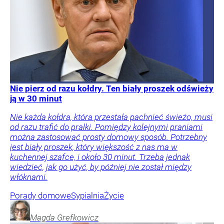
Nie pierz od razu kołdry. Ten biały proszek odświeży
ją w 30 minut
Nie każda kołdra, która przestała pachnieć świeżo, musi
od razu trafić do pralki. Pomiędzy kolejnymi praniami
można zastosować prosty domowy sposób. Potrzebny
jest biały proszek, który większość z nas ma w
kuchennej szafce, i około 30 minut. Trzeba jednak
wiedzieć, jak go użyć, by później nie został między
włóknami.
Porady domowe
Sypialnia
Życie
Magda
Grefkowicz