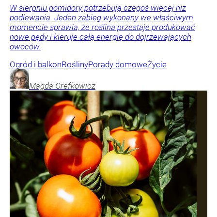
W sierpniu pomidory potrzebują czegoś więcej niż
podlewania. Jeden zabieg wykonany we właściwym
momencie sprawia, że roślina przestaje produkować
nowe pędy i kieruje całą energię do dojrzewających
owoców.
Ogród i balkon
Rośliny
Porady domowe
Życie
Magda
Grefkowicz