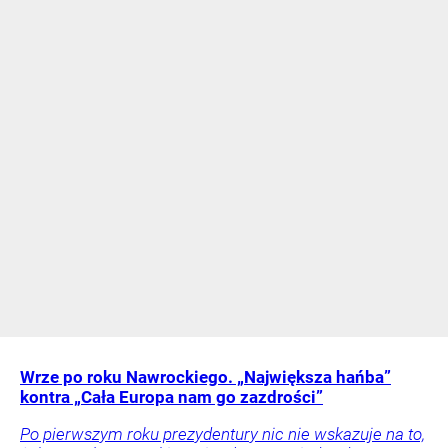
Wrze po roku Nawrockiego. „Największa hańba”
kontra „Cała Europa nam go zazdrości”
Po pierwszym roku prezydentury nic nie wskazuje na to,