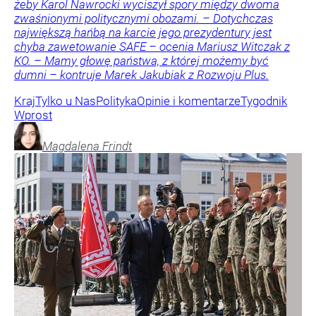
żeby Karol Nawrocki wyciszył spory między dwoma
zwaśnionymi politycznymi obozami. – Dotychczas
największą hańbą na karcie jego prezydentury jest
chyba zawetowanie SAFE – ocenia Mariusz Witczak z
KO. – Mamy głowę państwa, z której możemy być
dumni – kontruje Marek Jakubiak z Rozwoju Plus.
Kraj
Tylko u Nas
Polityka
Opinie i komentarze
Tygodnik
Wprost
Magdalena
Frindt