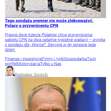
Tego sondażu premier nie może zlekceważyć.
Polacy o przywróceniu CPN
Prawie dwie trzecie Polaków chce przywrócenia
pakietu CPN na dwa ostatnie tygodnie wakacji – wynika
z sondażu dla „Wprost”. Decyzja w tej sprawie lada
dzień.
Finanse i inwestycje
Firmy i rynki
Gospodarka
Twój
portfel
Motoryzacja
Tylko u Nas
Radosław
Święcki