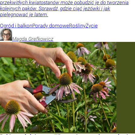
przekwitłych kwiatostanów może pobudzić je do tworzenia
kolejnych pąków. Sprawdź, gdzie ciąć jeżówki i jak
pielęgnować je latem.
Ogród i balkon
Porady domowe
Rośliny
Życie
Magda
Grefkowicz