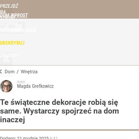
PRZEJDŹ
NA
DOM WPROST
STRONĘ
GŁÓWNĄ
WPROST.PL
FACEBOOK
INSTAGRAM
UBSKRYBUJ
ZALOGUJ
MENU
Dom
/
Wnętrza
Autor:
Magda Grefkowicz
Te świąteczne dekoracje robią się
same. Wystarczy spojrzeć na dom
inaczej
Dodano:
21
grudnia
2025
6:41