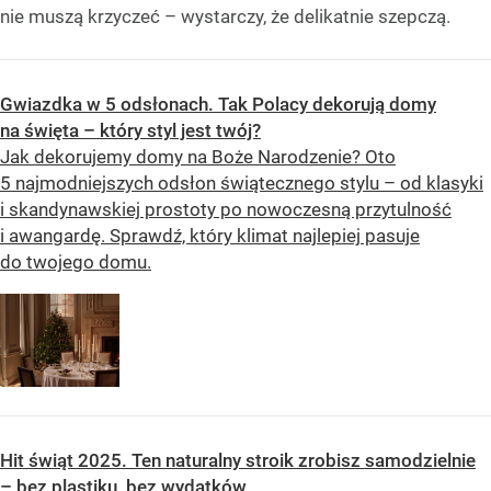
nie muszą krzyczeć – wystarczy, że delikatnie szepczą.
Gwiazdka w 5 odsłonach. Tak Polacy dekorują domy
na święta – który styl jest twój?
Jak dekorujemy domy na Boże Narodzenie? Oto
5 najmodniejszych odsłon świątecznego stylu – od klasyki
i skandynawskiej prostoty po nowoczesną przytulność
i awangardę. Sprawdź, który klimat najlepiej pasuje
do twojego domu.
Hit świąt 2025. Ten naturalny stroik zrobisz samodzielnie
– bez plastiku, bez wydatków