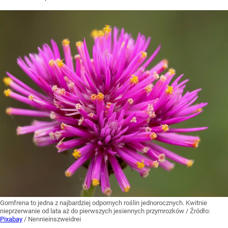
Gomfrena to jedna z najbardziej odpornych roślin jednorocznych. Kwitnie
nieprzerwanie od lata aż do pierwszych jesiennych przymrozków
/ Źródło:
Pixabay
/
Nennieinszweidrei