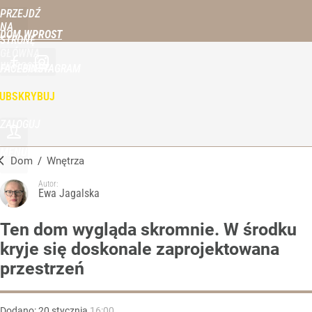
PRZEJDŹ
NA
DOM WPROST
STRONĘ
GŁÓWNĄ
WPROST.PL
FACEBOOK
INSTAGRAM
UBSKRYBUJ
ZALOGUJ
MENU
Dom
/
Wnętrza
Autor:
Ewa Jagalska
Ten dom wygląda skromnie. W środku
kryje się doskonale zaprojektowana
przestrzeń
Dodano:
20
stycznia
16:00