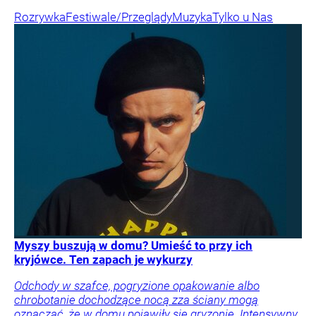
Rozrywka
Festiwale/Przeglądy
Muzyka
Tylko u Nas
Myszy buszują w domu? Umieść to przy ich
kryjówce. Ten zapach je wykurzy
Odchody w szafce, pogryzione opakowanie albo
chrobotanie dochodzące nocą zza ściany mogą
oznaczać, że w domu pojawiły się gryzonie. Intensywny