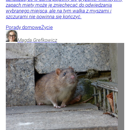
zapach mięty może je zniechęcać do odwiedzania
wybranego miejsca, ale na tym walka z myszami i
szczurami nie powinna się kończyć.
Porady domowe
Życie
Magda
Grefkowicz