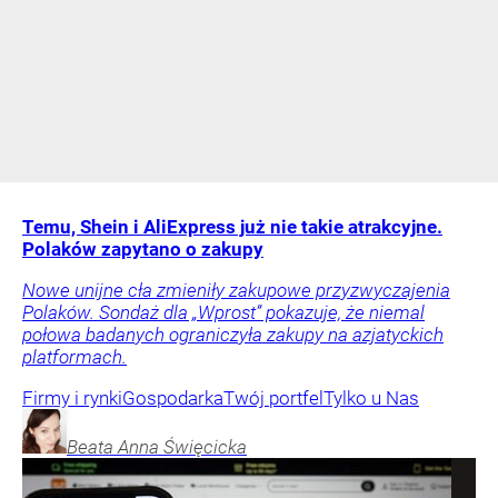
Temu, Shein i AliExpress już nie takie atrakcyjne.
Polaków zapytano o zakupy
Nowe unijne cła zmieniły zakupowe przyzwyczajenia
Polaków. Sondaż dla „Wprost” pokazuje, że niemal
połowa badanych ograniczyła zakupy na azjatyckich
platformach.
Firmy i rynki
Gospodarka
Twój portfel
Tylko u Nas
Beata Anna
Święcicka