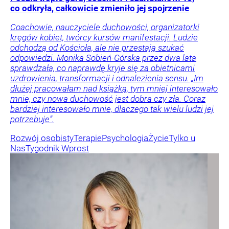
co odkryła, całkowicie zmieniło jej spojrzenie
Coachowie, nauczyciele duchowości, organizatorki
kręgów kobiet, twórcy kursów manifestacji. Ludzie
odchodzą od Kościoła, ale nie przestają szukać
odpowiedzi. Monika Sobień-Górska przez dwa lata
sprawdzała, co naprawdę kryje się za obietnicami
uzdrowienia, transformacji i odnalezienia sensu. „Im
dłużej pracowałam nad książką, tym mniej interesowało
mnie, czy nowa duchowość jest dobra czy zła. Coraz
bardziej interesowało mnie, dlaczego tak wielu ludzi jej
potrzebuje”.
Rozwój osobisty
Terapie
Psychologia
Życie
Tylko u
Nas
Tygodnik Wprost