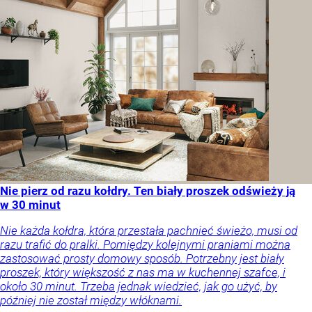
Nie pierz od razu kołdry. Ten biały proszek odświeży ją
w 30 minut
Nie każda kołdra, która przestała pachnieć świeżo, musi od
razu trafić do pralki. Pomiędzy kolejnymi praniami można
zastosować prosty domowy sposób. Potrzebny jest biały
proszek, który większość z nas ma w kuchennej szafce, i
około 30 minut. Trzeba jednak wiedzieć, jak go użyć, by
później nie został między włóknami.