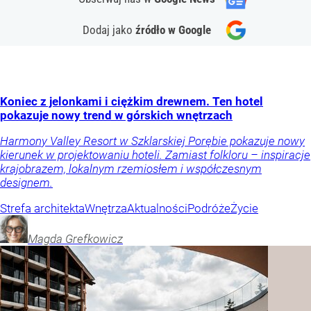
Dodaj jako
źródło w Google
Koniec z jelonkami i ciężkim drewnem. Ten hotel
pokazuje nowy trend w górskich wnętrzach
Harmony Valley Resort w Szklarskiej Porębie pokazuje nowy
kierunek w projektowaniu hoteli. Zamiast folkloru – inspiracje
krajobrazem, lokalnym rzemiosłem i współczesnym
designem.
Strefa architekta
Wnętrza
Aktualności
Podróże
Życie
Magda
Grefkowicz