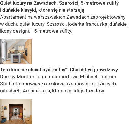
Quiet luxury na Zawadach. Szarości, 5-metrowe sufity
i duńskie klasyki, które się nie starzeją
Apartament na warszawskich Zawadach zaprojektowany
w duchu quiet luxury. Szarości, jodełka francuska, duńskie
ikony designu i 5-metrowe sufity.
Ten dom nie chciał być „ładny”. Chciał być prawdziwy
Dom w Montrealu po metamorfozie Michael Godmer
Studio to opowieść o kolorze, rzemiośle i rodzinnych
rytuałach. Architektura, która nie udaje trendów.