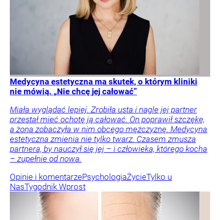
Medycyna estetyczna ma skutek, o którym kliniki
nie mówią. „Nie chcę jej całować”
Miała wyglądać lepiej. Zrobiła usta i nagle jej partner
przestał mieć ochotę ją całować. On poprawił szczękę,
a żona zobaczyła w nim obcego mężczyznę. Medycyna
estetyczna zmienia nie tylko twarz. Czasem zmusza
partnera, by nauczył się jej – i człowieka, którego kocha
– zupełnie od nowa.
Opinie i komentarze
Psychologia
Życie
Tylko u
Nas
Tygodnik Wprost