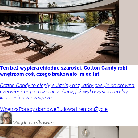
Ten beż wypiera chłodne szarości. Cotton Candy robi
wnętrzom coś, czego brakowało im od lat
Cotton Candy to ciepły, subtelny beż, który pasuje do drewna,
czerwieni, brązu i czerni. Zobacz, jak wykorzystać modny
kolor ścian we wnętrzu.
Wnętrza
Porady domowe
Budowa i remont
Życie
Magda
Grefkowicz