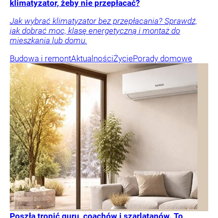
klimatyzator, żeby nie przepłacać?
Jak wybrać klimatyzator bez przepłacania? Sprawdź,
jak dobrać moc, klasę energetyczną i montaż do
mieszkania lub domu.
Budowa i remont
Aktualności
Życie
Porady domowe
Poszła tropić guru, coachów i szarlatanów. To,