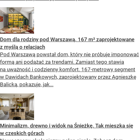
Dom dla rodziny pod Warszawą. 167 m² zaprojektowane
z myślą o relacjach
Pod Warszawą powstał dom, który nie próbuje imponować
formą ani podążać za trendami. Zamiast tego stawia
na uważność i codzienny komfort. 167-metrowy segment
w Dawidach Bankowych, zaprojektowany przez Agnieszkę
Balicką, pokazuje, jak...
Minimalizm, drewno i widok na Śnieżkę. Tak mieszka się
w czeskich górach