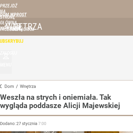
PRZEJDŹ
NA
DOM WPROST
STRONĘ
GŁÓWNĄ
WNĘTRZA
WPROST.PL
FACEBOOK
INSTAGRAM
UBSKRYBUJ
ZALOGUJ
MENU
Dom
/
Wnętrza
Weszła na strych i oniemiała. Tak
wygląda poddasze Alicji Majewskiej
Dodano:
27
stycznia
7:00