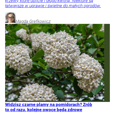
krzewy, które obficie i długo kwitną. Niektóre są
łatwiejsze w uprawie i świetne do małych ogrodów.
Magda
Grefkowicz
Widzisz czarne plamy na pomidorach? Zrób
to od razu, kolejne owoce będą zdrowe