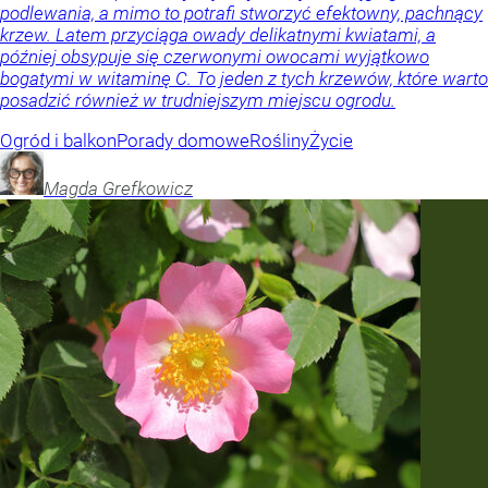
podlewania, a mimo to potrafi stworzyć efektowny, pachnący
krzew. Latem przyciąga owady delikatnymi kwiatami, a
później obsypuje się czerwonymi owocami wyjątkowo
bogatymi w witaminę C. To jeden z tych krzewów, które warto
posadzić również w trudniejszym miejscu ogrodu.
Ogród i balkon
Porady domowe
Rośliny
Życie
Magda
Grefkowicz