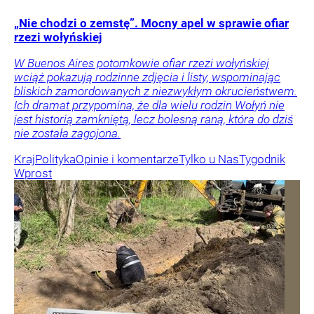
„Nie chodzi o zemstę”. Mocny apel w sprawie ofiar
rzezi wołyńskiej
W Buenos Aires potomkowie ofiar rzezi wołyńskiej
wciąż pokazują rodzinne zdjęcia i listy, wspominając
bliskich zamordowanych z niezwykłym okrucieństwem.
Ich dramat przypomina, że dla wielu rodzin Wołyń nie
jest historią zamkniętą, lecz bolesną raną, która do dziś
nie została zagojona.
Kraj
Polityka
Opinie i komentarze
Tylko u Nas
Tygodnik
Wprost