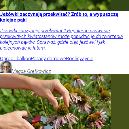
Jeżówki zaczynają przekwitać? Zrób to, a wypuszczą
kolejne pąki
Jeżówki zaczynają przekwitać? Regularne usuwanie
przekwitłych kwiatostanów może pobudzić je do tworzenia
kolejnych pąków. Sprawdź, gdzie ciąć jeżówki i jak
pielęgnować je latem.
Ogród i balkon
Porady domowe
Rośliny
Życie
Magda
Grefkowicz