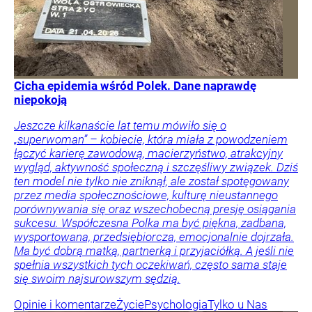
Cicha epidemia wśród Polek. Dane naprawdę
niepokoją
Jeszcze kilkanaście lat temu mówiło się o
„superwoman” – kobiecie, która miała z powodzeniem
łączyć karierę zawodową, macierzyństwo, atrakcyjny
wygląd, aktywność społeczną i szczęśliwy związek. Dziś
ten model nie tylko nie zniknął, ale został spotęgowany
przez media społecznościowe, kulturę nieustannego
porównywania się oraz wszechobecną presję osiągania
sukcesu. Współczesna Polka ma być piękna, zadbana,
wysportowana, przedsiębiorcza, emocjonalnie dojrzała.
Ma być dobrą matką, partnerką i przyjaciółką. A jeśli nie
spełnia wszystkich tych oczekiwań, często sama staje
się swoim najsurowszym sędzią.
Opinie i komentarze
Życie
Psychologia
Tylko u Nas