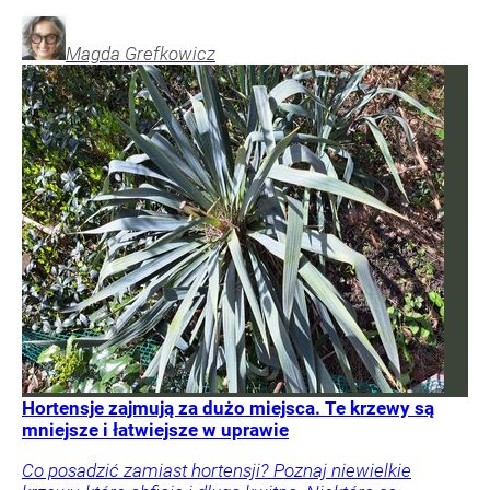
Magda
Grefkowicz
Hortensje zajmują za dużo miejsca. Te krzewy są
mniejsze i łatwiejsze w uprawie
Co posadzić zamiast hortensji? Poznaj niewielkie