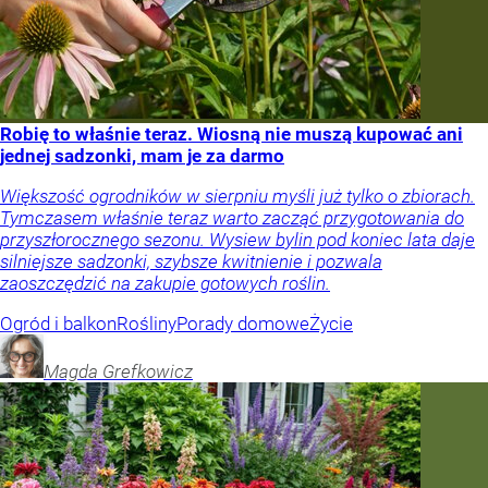
Robię to właśnie teraz. Wiosną nie muszą kupować ani
jednej sadzonki, mam je za darmo
Większość ogrodników w sierpniu myśli już tylko o zbiorach.
Tymczasem właśnie teraz warto zacząć przygotowania do
przyszłorocznego sezonu. Wysiew bylin pod koniec lata daje
silniejsze sadzonki, szybsze kwitnienie i pozwala
zaoszczędzić na zakupie gotowych roślin.
Ogród i balkon
Rośliny
Porady domowe
Życie
Magda
Grefkowicz