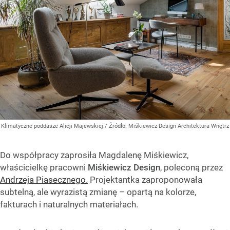
Klimatyczne poddasze Alicji Majewskiej
/ Źródło:
Miśkiewicz Design Architektura Wnętrz
Do współpracy zaprosiła Magdalenę Miśkiewicz,
właścicielkę pracowni
Miśkiewicz Design
, poleconą przez
Andrzeja Piasecznego.
Projektantka zaproponowała
subtelną, ale wyrazistą zmianę – opartą na kolorze,
fakturach i naturalnych materiałach.