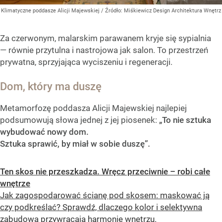
Klimatyczne poddasze Alicji Majewskiej
/ Źródło:
Miśkiewicz Design Architektura Wnętrz
Za czerwonym, malarskim parawanem kryje się sypialnia
— równie przytulna i nastrojowa jak salon. To przestrzeń
prywatna, sprzyjająca wyciszeniu i regeneracji.
Dom, który ma duszę
Metamorfozę poddasza Alicji Majewskiej najlepiej
podsumowują słowa jednej z jej piosenek:
„To nie sztuka
wybudować nowy dom.
Sztuka sprawić, by miał w sobie duszę”
.
Ten skos nie przeszkadza. Wręcz przeciwnie – robi całe
wnętrze
Jak zagospodarować ścianę pod skosem: maskować ją
czy podkreślać? Sprawdź, dlaczego kolor i selektywna
zabudowa przywracają harmonię wnętrzu.