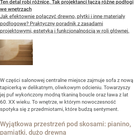
Ten detal robi różnicę. Tak projektanci łączą różne podłogi
we wnętrzach
Jak efektownie połączyć drewno, płytki i inne materiały
podłogowe? Praktyczny poradnik z zasadami
projektowymi, estetyką i funkcjonalnością w roli głównej.
W części salonowej centralne miejsce zajmuje sofa z nową
tapicerką w delikatnym, oliwkowym odcieniu. Towarzyszy
jej puf wykończony modną tkaniną boucle oraz ława z lat
60. XX wieku. To wnętrze, w którym nowoczesność
spotyka się z przedmiotami, które budzą sentyment.
Wyjątkowa przestrzeń pod skosami: pianino,
pamiątki, dużo drewna