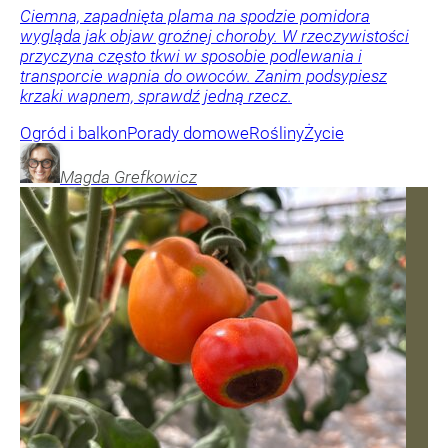
Ciemna, zapadnięta plama na spodzie pomidora
wygląda jak objaw groźnej choroby. W rzeczywistości
przyczyna często tkwi w sposobie podlewania i
transporcie wapnia do owoców. Zanim podsypiesz
krzaki wapnem, sprawdź jedną rzecz.
Ogród i balkon
Porady domowe
Rośliny
Życie
Magda
Grefkowicz