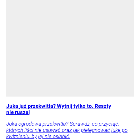
Juka już przekwitła? Wytnij tylko to. Reszty
nie ruszaj
Juka ogrodowa przekwitła? Sprawdź, co przyciąć,
których liści nie usuwać oraz jak pielęgnować jukę po
kwitnieniu, by jej nie osłabić.