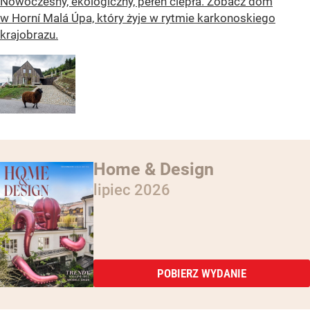
Nowoczesny, ekologiczny, pełen ciepła. Zobacz dom
w Horní Malá Úpa, który żyje w rytmie karkonoskiego
krajobrazu.
Home & Design
lipiec 2026
POBIERZ WYDANIE