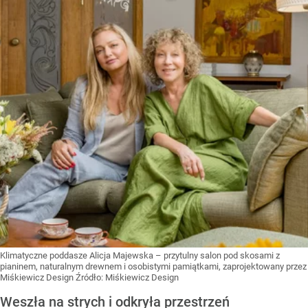
Klimatyczne poddasze Alicja Majewska – przytulny salon pod skosami z
pianinem, naturalnym drewnem i osobistymi pamiątkami, zaprojektowany przez
Miśkiewicz Design
Źródło:
Miśkiewicz Design
Weszła na strych i odkryła przestrzeń