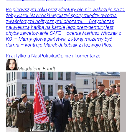
Po pierwszym roku prezydentury nic nie wskazuje na to,
żeby Karol Nawrocki wyciszył spory między dwoma
zwaśnionymi politycznymi obozami. – Dotychczas
największą hańbą na karcie jego prezydentury jest
chyba zawetowanie SAFE – ocenia Mariusz Witczak z
KO. – Mamy głowę państwa, z której możemy być
dumni – kontruje Marek Jakubiak z Rozwoju Plus.
Kraj
Tylko u Nas
Polityka
Opinie i komentarze
Magdalena
Frindt