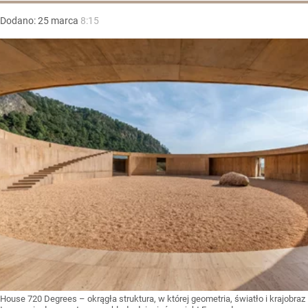
Dodano:
25
marca
8:15
House 720 Degrees – okrągła struktura, w której geometria, światło i krajobraz