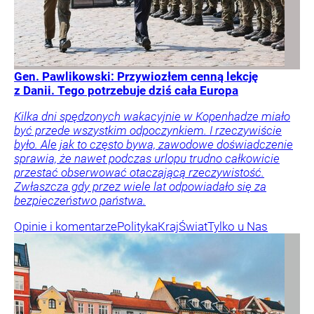
Gen. Pawlikowski: Przywiozłem cenną lekcję
z Danii. Tego potrzebuje dziś cała Europa
Kilka dni spędzonych wakacyjnie w Kopenhadze miało
być przede wszystkim odpoczynkiem. I rzeczywiście
było. Ale jak to często bywa, zawodowe doświadczenie
sprawia, że nawet podczas urlopu trudno całkowicie
przestać obserwować otaczającą rzeczywistość.
Zwłaszcza gdy przez wiele lat odpowiadało się za
bezpieczeństwo państwa.
Opinie i komentarze
Polityka
Kraj
Świat
Tylko u Nas