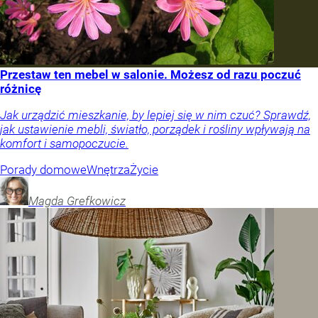
Przestaw ten mebel w salonie. Możesz od razu poczuć
różnicę
Jak urządzić mieszkanie, by lepiej się w nim czuć? Sprawdź,
jak ustawienie mebli, światło, porządek i rośliny wpływają na
komfort i samopoczucie.
Porady domowe
Wnętrza
Życie
Magda
Grefkowicz