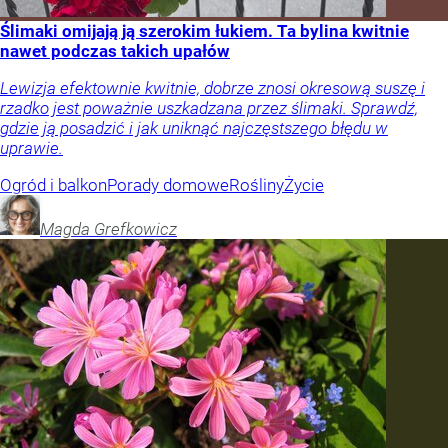
Ślimaki omijają ją szerokim łukiem. Ta bylina kwitnie
nawet podczas takich upałów
Lewizja efektownie kwitnie, dobrze znosi okresową suszę i
rzadko jest poważnie uszkadzana przez ślimaki. Sprawdź,
gdzie ją posadzić i jak uniknąć najczęstszego błędu w
uprawie.
Ogród i balkon
Porady domowe
Rośliny
Życie
Magda
Grefkowicz