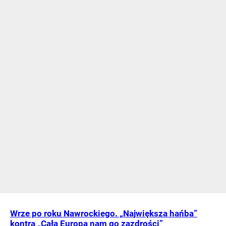
Wrze po roku Nawrockiego. „Największa hańba”
kontra „Cała Europa nam go zazdrości”