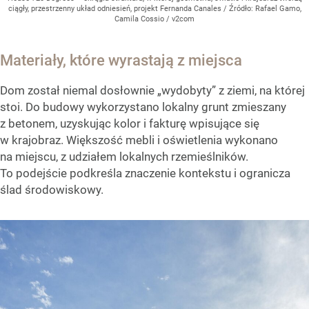
ciągły, przestrzenny układ odniesień, projekt Fernanda Canales
/ Źródło:
Rafael Gamo,
Camila Cossio / v2com
Materiały, które wyrastają z miejsca
Dom został niemal dosłownie „wydobyty” z ziemi, na której
stoi. Do budowy wykorzystano lokalny grunt zmieszany
z betonem, uzyskując kolor i fakturę wpisujące się
w krajobraz. Większość mebli i oświetlenia wykonano
na miejscu, z udziałem lokalnych rzemieślników.
To podejście podkreśla znaczenie kontekstu i ogranicza
ślad środowiskowy.