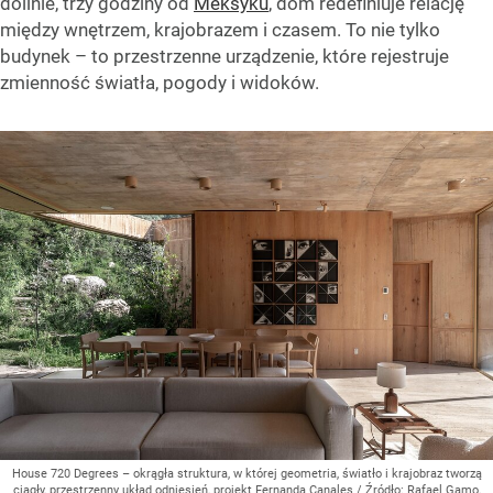
dolinie, trzy godziny od
Meksyku
, dom redefiniuje relację
między wnętrzem, krajobrazem i czasem. To nie tylko
budynek – to przestrzenne urządzenie, które rejestruje
zmienność światła, pogody i widoków.
House 720 Degrees – okrągła struktura, w której geometria, światło i krajobraz tworzą
ciągły, przestrzenny układ odniesień, projekt Fernanda Canales
/ Źródło:
Rafael Gamo,