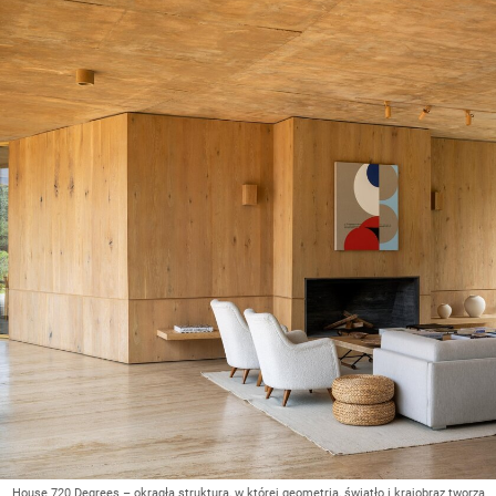
House 720 Degrees – okrągła struktura, w której geometria, światło i krajobraz tworzą