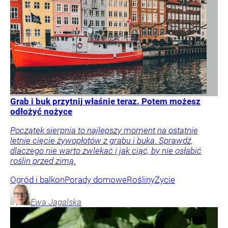
Grab i buk przytnij właśnie teraz. Potem możesz
odłożyć nożyce
Początek sierpnia to najlepszy moment na ostatnie
letnie cięcie żywopłotów z grabu i buka. Sprawdź,
dlaczego nie warto zwlekać i jak ciąć, by nie osłabić
roślin przed zimą.
Ogród i balkon
Porady domowe
Rośliny
Życie
Ewa
Jagalska