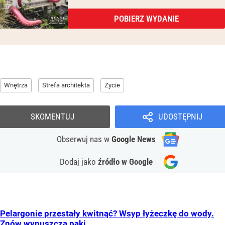
POBIERZ WYDANIE
Wnętrza
Strefa architekta
Życie
SKOMENTUJ
UDOSTĘPNIJ
Obserwuj nas
w
Google News
Dodaj jako
źródło w Google
Pelargonie przestały kwitnąć? Wsyp łyżeczkę do wody.
Znów wypuszczą pąki