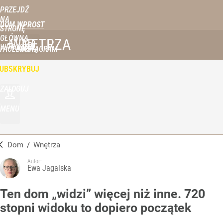
PRZEJDŹ
NA
DOM WPROST
STRONĘ
GŁÓWNĄ
WNĘTRZA
WPROST.PL
FACEBOOK
INSTAGRAM
UBSKRYBUJ
ZALOGUJ
MENU
Dom
/
Wnętrza
Autor:
Ewa Jagalska
Ten dom „widzi” więcej niż inne. 720
stopni widoku to dopiero początek