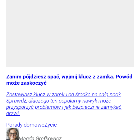
Zanim pójdziesz spać, wyjmij klucz z zamka. Powód
może zaskoczyć
Zostawiasz klucz w zamku od środka na całą noc?
Sprawdź, dlaczego ten popularny nawyk może
przysporzyć problemów i jak bezpiecznie zamykać
drzwi.
Porady domowe
Życie
Magda
Grefkowicz