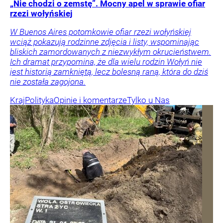
„Nie chodzi o zemstę”. Mocny apel w sprawie ofiar
rzezi wołyńskiej
W Buenos Aires potomkowie ofiar rzezi wołyńskiej
wciąż pokazują rodzinne zdjęcia i listy, wspominając
bliskich zamordowanych z niezwykłym okrucieństwem.
Ich dramat przypomina, że dla wielu rodzin Wołyń nie
jest historią zamkniętą, lecz bolesną raną, która do dziś
nie została zagojona.
Kraj
Polityka
Opinie i komentarze
Tylko u Nas