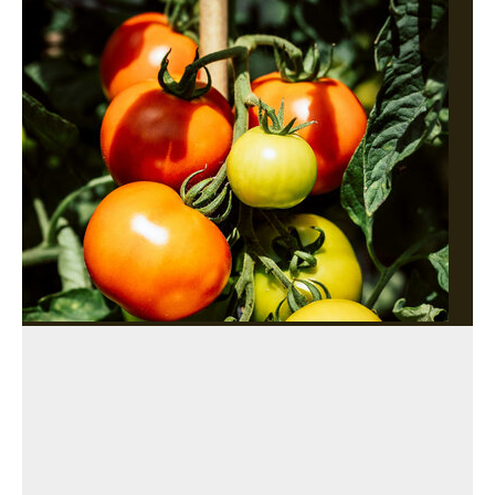
Nie pozwól pomidorom rosnąć w nieskończoność.
Sierpniowy zabieg podwoi plony
W sierpniu pomidory potrzebują czegoś więcej niż
podlewania. Jeden zabieg wykonany we właściwym
momencie sprawia, że roślina przestaje produkować
nowe pędy i kieruje całą energię do dojrzewających
owoców.
Ogród i balkon
Rośliny
Porady domowe
Życie
Magda
Grefkowicz