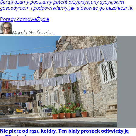
Obserwuj nas
w
Google News
Dodaj jako
źródło w Google
Pranie pachnie obłędnie. Ten patent z Sycylii zastępuje
płyn do płukania
Soda, sól i kilka kropli olejku zamiast płynu do płukania?
Sprawdzamy popularny patent przypisywany sycylijskim
gospodyniom i podpowiadamy, jak stosować go bezpiecznie.
Porady domowe
Życie
Magda
Grefkowicz