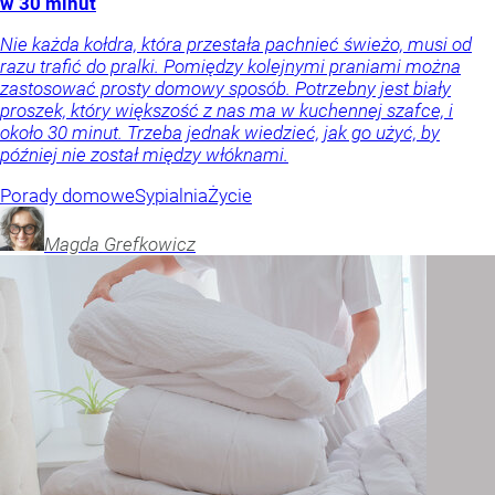
Nie pierz od razu kołdry. Ten biały proszek odświeży ją
w 30 minut
Nie każda kołdra, która przestała pachnieć świeżo, musi od
razu trafić do pralki. Pomiędzy kolejnymi praniami można
zastosować prosty domowy sposób. Potrzebny jest biały
proszek, który większość z nas ma w kuchennej szafce, i
około 30 minut. Trzeba jednak wiedzieć, jak go użyć, by
później nie został między włóknami.
Porady domowe
Sypialnia
Życie