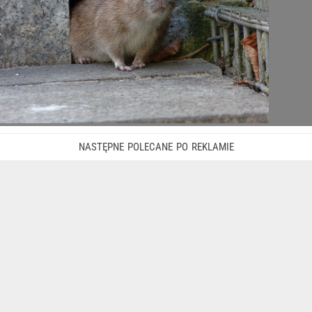
zniechęcać do odwiedzania wybranego miejsca, ale na tym
walka z myszami i szczurami nie powinna się kończyć.
Porady domowe
Życie
Magda
Grefkowicz