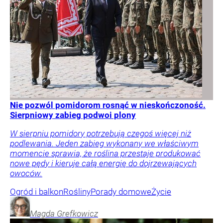
chyba zawetowanie SAFE – ocenia Mariusz Witczak z
KO. – Mamy głowę państwa, z której możemy być
dumni – kontruje Marek Jakubiak z Rozwoju Plus.
Kraj
Tylko u Nas
Polityka
Opinie i komentarze
Magdalena
Frindt