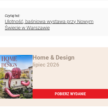
to wyjątkowe świadectwo wytrwałości, empatii, odwagi
oraz ducha walki z przeciwnościami losu, którym koniec
wojny nie położył...
Ulotność, baśniowa wystawa przy Nowym Świecie
w Warszawie
Dwie malarki młodego pokolenia – Magdalena Głodek
i Magdalena Lenartowicz połączyły siły i weszły
w artystyczny dialog z szarą rzeczywistością.