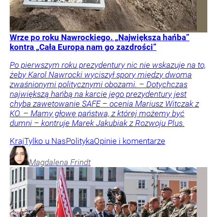
Wrze po roku Nawrockiego. „Największa hańba”
kontra „Cała Europa nam go zazdrości”
Po pierwszym roku prezydentury nic nie wskazuje na to,
żeby Karol Nawrocki wyciszył spory między dwoma
zwaśnionymi politycznymi obozami. – Dotychczas
największą hańbą na karcie jego prezydentury jest