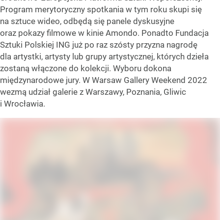
W ramach tegorocznej edycji po raz kolejny odbędzie się
Środkowo-Europejska Platforma Sztuki Współczesnej.
Program merytoryczny spotkania w tym roku skupi się
na sztuce wideo, odbędą się panele dyskusyjne
oraz pokazy filmowe w kinie Amondo. Ponadto Fundacja
Sztuki Polskiej ING już po raz szósty przyzna nagrodę
dla artystki, artysty lub grupy artystycznej, których dzieła
zostaną włączone do kolekcji. Wyboru dokona
międzynarodowe jury. W Warsaw Gallery Weekend 2022
wezmą udział galerie z Warszawy, Poznania, Gliwic
i Wrocławia.
Lokal30, Maria Anto, Białowieża Theater, 2005, olej na płótnie
/ Źródło:
serwis prasowy