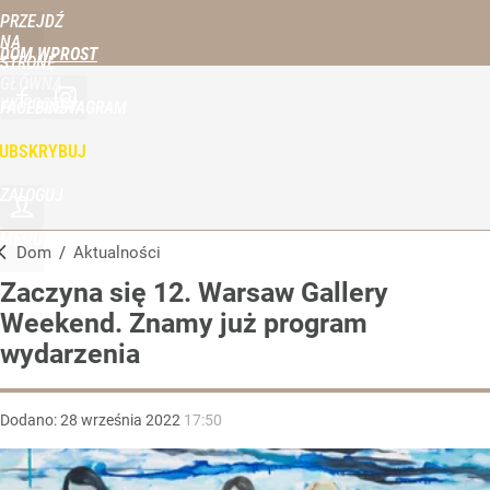
PRZEJDŹ
NA
DOM WPROST
STRONĘ
GŁÓWNĄ
WPROST.PL
FACEBOOK
INSTAGRAM
UBSKRYBUJ
ZALOGUJ
MENU
Dom
/
Aktualności
Zaczyna się 12. Warsaw Gallery
Weekend. Znamy już program
wydarzenia
Dodano:
28
września
2022
17:50