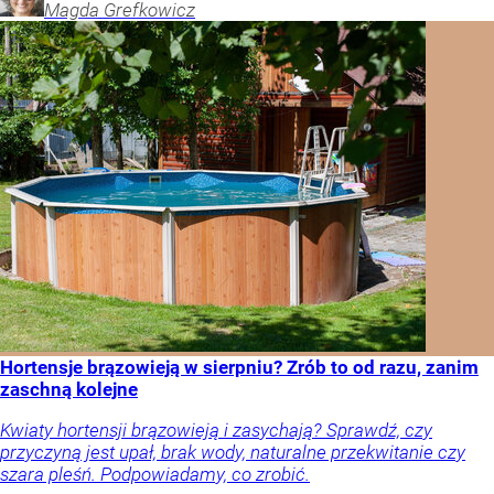
Magda
Grefkowicz
Hortensje brązowieją w sierpniu? Zrób to od razu, zanim
zaschną kolejne
Kwiaty hortensji brązowieją i zasychają? Sprawdź, czy
przyczyną jest upał, brak wody, naturalne przekwitanie czy
szara pleśń. Podpowiadamy, co zrobić.