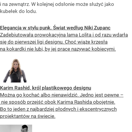
i na zewnątrz. W kolejnej odsłonie może służyć jako
kubełek do lodu.
Elegancja w stylu punk. Świat według Niki Zupanc
Zadebiutowała prowokacyjną lamą Lolita i od razu wdarła
się do pierwszej ligi designu. Choć wiąże krzesła
na kokardki nie lubi, by jej prace nazywać kobiecymi.
Karim Rashid, król plastikowego designu
Można go kochać albo nienawidzić. Jedno jest pewne –
nie sposób przejść obok Karima Rashida obojętnie.
Bo to jeden z najbardziej płodnych i ekscentrycznych
projektantów na świecie.