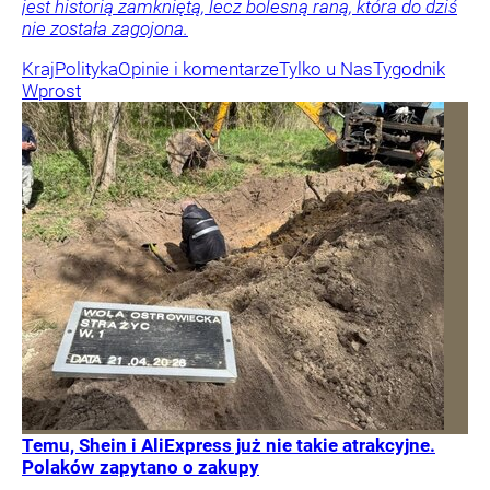
jest historią zamkniętą, lecz bolesną raną, która do dziś
nie została zagojona.
Kraj
Polityka
Opinie i komentarze
Tylko u Nas
Tygodnik
Wprost
Temu, Shein i AliExpress już nie takie atrakcyjne.
Polaków zapytano o zakupy