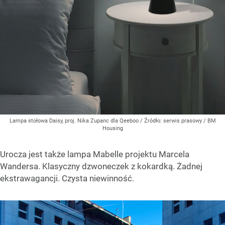
Lampa stołowa Daisy, proj. Nika Zupanc dla Qeeboo
/ Źródło:
serwis prasowy / BM
Housing
Urocza jest także lampa Mabelle projektu Marcela
Wandersa. Klasyczny dzwoneczek z kokardką. Żadnej
ekstrawagancji. Czysta niewinność.