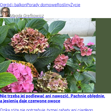
Ogród i balkon
Porady domowe
Rośliny
Życie
Magda
Grefkowicz
Nie trzeba jej podlewać ani nawozić. Pachnie obłędnie,
a jesienią daje czerwone owoce
Dzika róża nie potrzebuje żyznej rabaty ani ciągłego