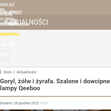
PRZEJDŹ
NA
DOM WPROST
STRONĘ
GŁÓWNĄ
AKTUALNOŚCI
WPROST.PL
FACEBOOK
INSTAGRAM
UBSKRYBUJ
ZALOGUJ
MENU
Dom
/
Aktualności
Goryl, żółw i żyrafa. Szalone i dowcipne
lampy Qeeboo
Dodano:
28
grudnia
2022
18:07