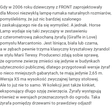
Gdy w 2006 roku dziewczyny z FRONT zaprojektowały
dla Moooi niezwykłą lampę-rumaka naturalnych rozmiarów,
pomyśleliśmy, że już nic bardziej szalonego
i zaskakującego nie da się wymyśleć. A jednak. Horse
Lamp wydaje się taki zwyczajny w zestawieniu
z czterometrową zakochaną żyrafą (Giraffe in Love)
pomysłu Marcantonio. Jest lśniąca, biała lub czarna,
a w zębach pewnie trzyma klasyczny kryształowy żyrandol
w stylu Marii Teresy. Producenci zdają sobie sprawę,
że ogromne zwierzę zmieści się jedynie w budynkach
użyteczności publicznej, dlatego przygotowali wersje żyraf
o nieco mniejszych gabarytach, te mają jedynie 2,65 m.
Wersja XS ma wysokość zwyczajnej lampy stołowej.
Ale to już nie to samo. W kolekcji jest także kinkiet,
eksponujący długo szyję zwierzęcia. Żyrafy występują
również w wersjach przeznaczonych do ogrodu. Taka
żyrafa pomiędzy drzewami to prawdziwy odjazd!