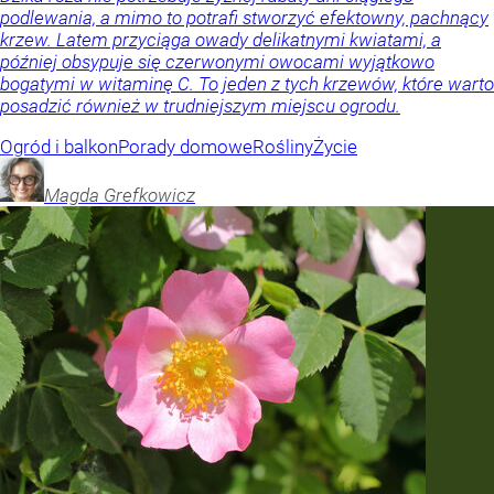
podlewania, a mimo to potrafi stworzyć efektowny, pachnący
krzew. Latem przyciąga owady delikatnymi kwiatami, a
później obsypuje się czerwonymi owocami wyjątkowo
bogatymi w witaminę C. To jeden z tych krzewów, które warto
posadzić również w trudniejszym miejscu ogrodu.
Ogród i balkon
Porady domowe
Rośliny
Życie
Magda
Grefkowicz