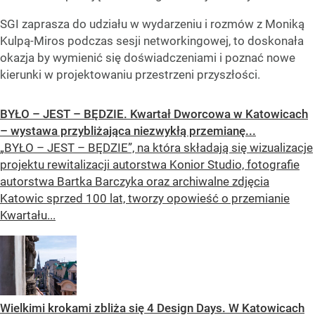
SGI zaprasza do udziału w wydarzeniu i rozmów z Moniką
Kulpą-Miros podczas sesji networkingowej, to doskonała
okazja by wymienić się doświadczeniami i poznać nowe
kierunki w projektowaniu przestrzeni przyszłości.
BYŁO – JEST – BĘDZIE. Kwartał Dworcowa w Katowicach
– wystawa przybliżająca niezwykłą przemianę...
„BYŁO – JEST – BĘDZIE”, na która składają się wizualizacje
projektu rewitalizacji autorstwa Konior Studio, fotografie
autorstwa Bartka Barczyka oraz archiwalne zdjęcia
Katowic sprzed 100 lat, tworzy opowieść o przemianie
Kwartału...
Wielkimi krokami zbliża się 4 Design Days. W Katowicach