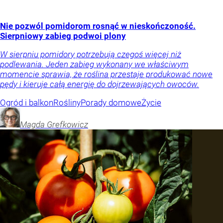
Nie pozwól pomidorom rosnąć w nieskończoność.
Sierpniowy zabieg podwoi plony
W sierpniu pomidory potrzebują czegoś więcej niż
podlewania. Jeden zabieg wykonany we właściwym
momencie sprawia, że roślina przestaje produkować nowe
pędy i kieruje całą energię do dojrzewających owoców.
Ogród i balkon
Rośliny
Porady domowe
Życie
Magda
Grefkowicz