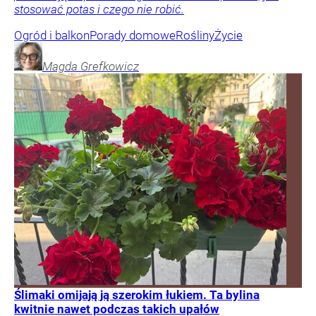
stosować potas i czego nie robić.
Ogród i balkon
Porady domowe
Rośliny
Życie
Magda
Grefkowicz
Ślimaki omijają ją szerokim łukiem. Ta bylina
kwitnie nawet podczas takich upałów