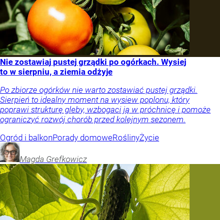
Nie zostawiaj pustej grządki po ogórkach. Wysiej
to w sierpniu, a ziemia odżyje
Po zbiorze ogórków nie warto zostawiać pustej grządki.
Sierpień to idealny moment na wysiew poplonu, który
poprawi strukturę gleby, wzbogaci ją w próchnicę i pomoże
ograniczyć rozwój chorób przed kolejnym sezonem.
Ogród i balkon
Porady domowe
Rośliny
Życie
Magda
Grefkowicz