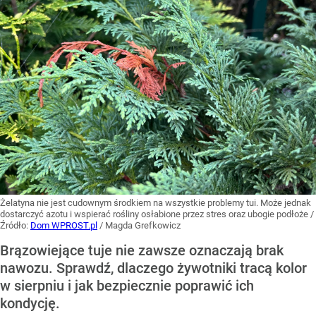
Żelatyna nie jest cudownym środkiem na wszystkie problemy tui. Może jednak
dostarczyć azotu i wspierać rośliny osłabione przez stres oraz ubogie podłoże
/
Źródło:
Dom WPROST.pl
/
Magda Grefkowicz
Brązowiejące tuje nie zawsze oznaczają brak
nawozu. Sprawdź, dlaczego żywotniki tracą kolor
w sierpniu i jak bezpiecznie poprawić ich
kondycję.