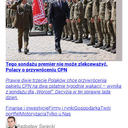
Tego sondażu premier nie może zlekceważyć.
Polacy o przywróceniu CPN
Prawie dwie trzecie Polaków chce przywrócenia
pakietu CPN na dwa ostatnie tygodnie wakacji – wynika
z sondażu dla „Wprost”. Decyzja w tej sprawie lada
dzień.
Finanse i inwestycje
Firmy i rynki
Gospodarka
Twój
portfel
Motoryzacja
Tylko u Nas
Radosław
Święcki