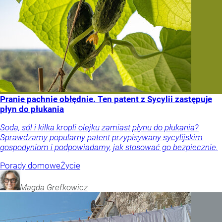
Pranie pachnie obłędnie. Ten patent z Sycylii zastępuje
płyn do płukania
Soda, sól i kilka kropli olejku zamiast płynu do płukania?
Sprawdzamy popularny patent przypisywany sycylijskim
gospodyniom i podpowiadamy, jak stosować go bezpiecznie.
Porady domowe
Życie
Magda
Grefkowicz