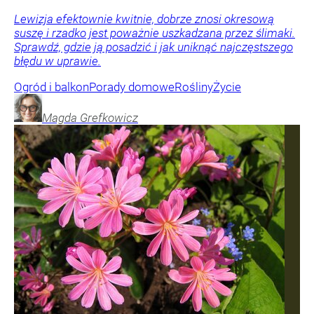
Lewizja efektownie kwitnie, dobrze znosi okresową
suszę i rzadko jest poważnie uszkadzana przez ślimaki.
Sprawdź, gdzie ją posadzić i jak uniknąć najczęstszego
błędu w uprawie.
Ogród i balkon
Porady domowe
Rośliny
Życie
Magda
Grefkowicz