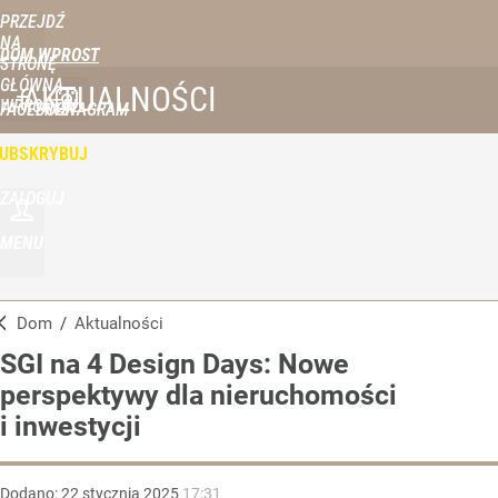
PRZEJDŹ
NA
DOM WPROST
STRONĘ
GŁÓWNĄ
AKTUALNOŚCI
WPROST.PL
FACEBOOK
INSTAGRAM
UBSKRYBUJ
ZALOGUJ
MENU
Dom
/
Aktualności
SGI na 4 Design Days: Nowe
perspektywy dla nieruchomości
i inwestycji
Dodano:
22
stycznia
2025
17:31