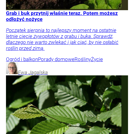
Grab i buk przytnij właśnie teraz. Potem możesz
odłożyć nożyce
Początek sierpnia to najlepszy moment na ostatnie
letnie cięcie żywopłotów z grabu i buka. Sprawdź,
dlaczego nie warto zwlekać i jak ciąć, by nie osłabić
roślin przed zimą.
Ogród i balkon
Porady domowe
Rośliny
Życie
Ewa
Jagalska