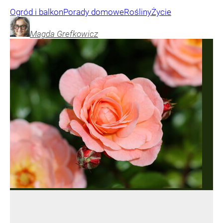
Ogród i balkon
Porady domowe
Rośliny
Życie
Magda
Grefkowicz