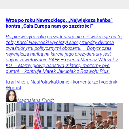
Wrze po roku Nawrockiego. „Największa hańba”
kontra „Cała Europa nam go zazdrości”
Po pierwszym roku prezydentury nic nie wskazuje na to,
żeby Karol Nawrocki wyciszył spory między dwoma
zwaśnionymi politycznymi obozami. – Dotychczas
największą hańbą na karcie jego prezydentury jest
chyba zawetowanie SAFE – ocenia Mariusz Witczak z
KO. – Mamy głowę państwa, z której możemy być
dumni – kontruje Marek Jakubiak z Rozwoju Plus.
Kraj
Tylko u Nas
Polityka
Opinie i komentarze
Tygodnik
Wprost
Magdalena
Frindt