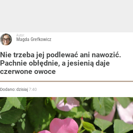
Autor:
Magda Grefkowicz
Nie trzeba jej podlewać ani nawozić.
Pachnie obłędnie, a jesienią daje
czerwone owoce
Dodano:
dzisiaj
7:40