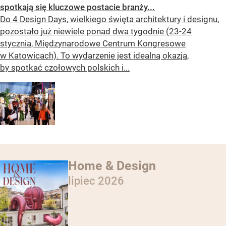
spotkają się kluczowe postacie branży...
Do 4 Design Days, wielkiego święta architektury i designu,
pozostało już niewiele ponad dwa tygodnie (23-24
stycznia, Międzynarodowe Centrum Kongresowe
w Katowicach). To wydarzenie jest idealną okazją,
by spotkać czołowych polskich i...
Home & Design
lipiec 2026