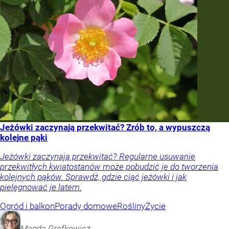
Jeżówki zaczynają przekwitać? Zrób to, a wypuszczą
kolejne pąki
Jeżówki zaczynają przekwitać? Regularne usuwanie
przekwitłych kwiatostanów może pobudzić je do tworzenia
kolejnych pąków. Sprawdź, gdzie ciąć jeżówki i jak
pielęgnować je latem.
Ogród i balkon
Porady domowe
Rośliny
Życie
Magda
Grefkowicz