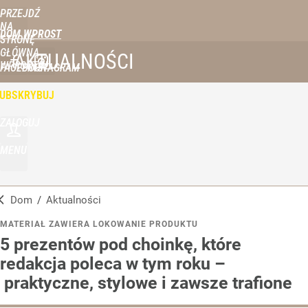
PRZEJDŹ
NA
DOM WPROST
STRONĘ
GŁÓWNĄ
AKTUALNOŚCI
WPROST.PL
FACEBOOK
INSTAGRAM
UBSKRYBUJ
ZALOGUJ
MENU
Dom
/
Aktualności
MATERIAŁ ZAWIERA LOKOWANIE PRODUKTU
5 prezentów pod choinkę, które
redakcja poleca w tym roku –
praktyczne, stylowe i zawsze trafione