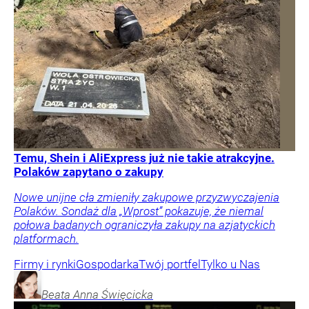
Temu, Shein i AliExpress już nie takie atrakcyjne.
Polaków zapytano o zakupy
Nowe unijne cła zmieniły zakupowe przyzwyczajenia
Polaków. Sondaż dla „Wprost” pokazuje, że niemal
połowa badanych ograniczyła zakupy na azjatyckich
platformach.
Firmy i rynki
Gospodarka
Twój portfel
Tylko u Nas
Beata Anna
Święcicka