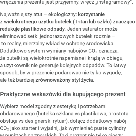
wręczenia prezentu jest przyjemny, wręcz „instagramowy”.
Najważniejszy atut – ekologiczny:
korzystanie
z wielokrotnego użytku butelek (Tritan lub szkło) znacząco
redukuje plastikowe odpady.
Jeden saturator może
eliminować setki jednorazowych butelek rocznie –
to realny, mierzalny wkład w ochronę środowiska.
Dodatkowo system wymiany nabojów CO₂ oznacza,
że butelki są wielokrotnie napełniane i krążą w obiegu,
a użytkownik nie generuje kolejnych odpadów. To łatwy
sposób, by w prezencie podarować nie tylko wygodę,
ale też bardziej
zrównoważony styl życia.
Praktyczne wskazówki dla kupującego prezent
Wybierz model zgodny z estetyką i potrzebami
obdarowanego (butelka szklana vs plastikowa, prostota
obsługi vs designerski rytuał), dołącz dodatkowy nabój
CO₂ jako starter i wyjaśnij, jak wymieniać puste cylindry
w punktach partnerskich. Taki prezent nie tylko cieszy