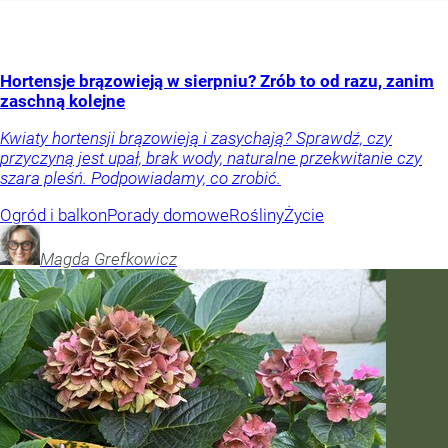
Hortensje brązowieją w sierpniu? Zrób to od razu, zanim
zaschną kolejne
Kwiaty hortensji brązowieją i zasychają? Sprawdź, czy
przyczyną jest upał, brak wody, naturalne przekwitanie czy
szara pleśń. Podpowiadamy, co zrobić.
Ogród i balkon
Porady domowe
Rośliny
Życie
Magda
Grefkowicz