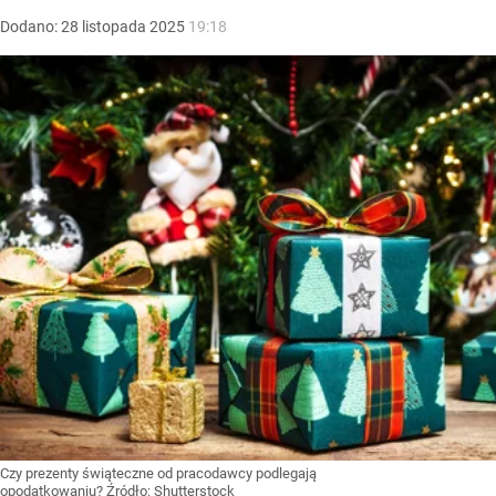
Dodano:
28
listopada
2025
19:18
Czy prezenty świąteczne od pracodawcy podlegają
opodatkowaniu?
Źródło:
Shutterstock