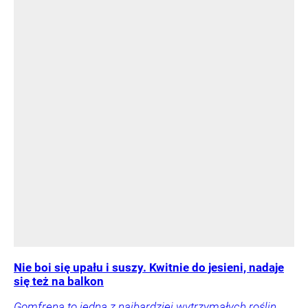
Nie boi się upału i suszy. Kwitnie do jesieni, nadaje
się też na balkon
Gomfrena to jedna z najbardziej wytrzymałych roślin