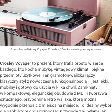
Gramofon walizkowy Voyager, Croesley
/ Źródło:
serwis prasowy Answear
Crosley Voyager
to prezent, który trafia prosto w serce
każdego, kto kocha muzykę, vintage’owy klimat i piękne
przedmioty użytkowe. Ten gramofon-walizka łączy
klasyczny styl z nowoczesną funkcjonalnością – jest lekki,
mobilny i gotowy do użycia w kilka chwil. Zamknięty
w kompaktowej, eleganckiej obudowie z MDF i tworzywa
sztucznego, przypomina retro walizkę, którą można
wygodnie przenosić z miejsca na miejsce. To idealny wybór
dla osób, które chcą rozpocząć
przygodę z winylami
, jak