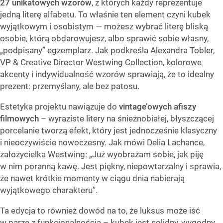
27 unikatowych wzorów
, z których każdy reprezentuje
jedną literę alfabetu. To właśnie ten element czyni kubek
wyjątkowym i osobistym — możesz wybrać literę bliską
osobie, którą obdarowujesz, albo sprawić sobie własny,
„podpisany” egzemplarz. Jak podkreśla Alexandra Tobler,
VP & Creative Director Westwing Collection, kolorowe
akcenty i indywidualność wzorów sprawiają, że to idealny
prezent: przemyślany, ale bez patosu.
Estetyka projektu nawiązuje do
vintage’owych afiszy
filmowych
– wyraziste litery na śnieżnobiałej, błyszczącej
porcelanie tworzą efekt, który jest jednocześnie klasyczny
i nieoczywiście nowoczesny. Jak mówi Delia Lachance,
założycielka Westwing: „Już wyobrażam sobie, jak piję
w nim poranną kawę. Jest piękny, niepowtarzalny i sprawia,
że nawet krótkie momenty w ciągu dnia nabierają
wyjątkowego charakteru”.
Ta edycja to również dowód na to, że luksus może iść
w parze z funkcjonalnością – kubek jest solidny, wygodny