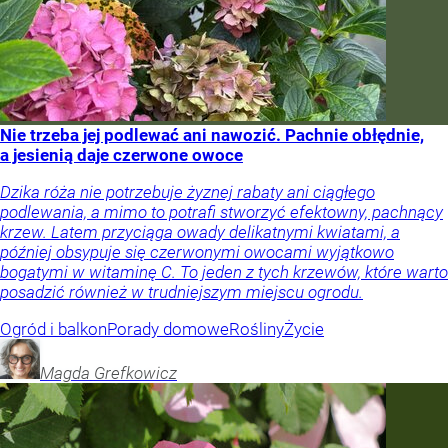
Nie trzeba jej podlewać ani nawozić. Pachnie obłędnie,
a jesienią daje czerwone owoce
Dzika róża nie potrzebuje żyznej rabaty ani ciągłego
podlewania, a mimo to potrafi stworzyć efektowny, pachnący
krzew. Latem przyciąga owady delikatnymi kwiatami, a
później obsypuje się czerwonymi owocami wyjątkowo
bogatymi w witaminę C. To jeden z tych krzewów, które warto
posadzić również w trudniejszym miejscu ogrodu.
Ogród i balkon
Porady domowe
Rośliny
Życie
Magda
Grefkowicz