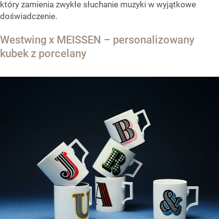
który zamienia zwykłe słuchanie muzyki w wyjątkowe
doświadczenie.
Westwing x MEISSEN – personalizowany
kubek z porcelany