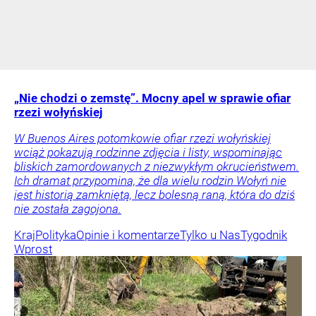
„Nie chodzi o zemstę”. Mocny apel w sprawie ofiar
rzezi wołyńskiej
W Buenos Aires potomkowie ofiar rzezi wołyńskiej
wciąż pokazują rodzinne zdjęcia i listy, wspominając
bliskich zamordowanych z niezwykłym okrucieństwem.
Ich dramat przypomina, że dla wielu rodzin Wołyń nie
jest historią zamkniętą, lecz bolesną raną, która do dziś
nie została zagojona.
Kraj
Polityka
Opinie i komentarze
Tylko u Nas
Tygodnik
Wprost