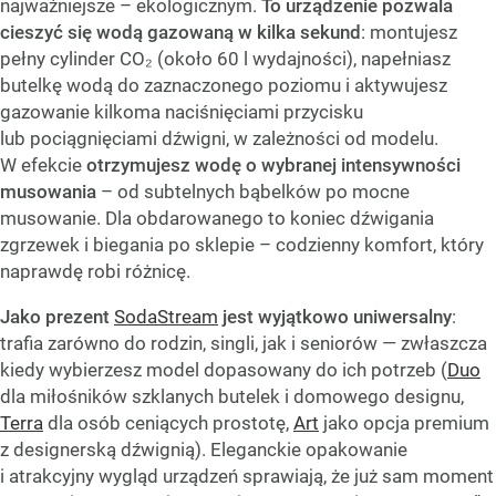
najważniejsze – ekologicznym.
To urządzenie pozwala
cieszyć się wodą gazowaną w kilka sekund
: montujesz
pełny cylinder CO₂ (około 60 l wydajności), napełniasz
butelkę wodą do zaznaczonego poziomu i aktywujesz
gazowanie kilkoma naciśnięciami przycisku
lub pociągnięciami dźwigni, w zależności od modelu.
W efekcie
otrzymujesz wodę o wybranej intensywności
musowania
– od subtelnych bąbelków po mocne
musowanie. Dla obdarowanego to koniec dźwigania
zgrzewek i biegania po sklepie – codzienny komfort, który
naprawdę robi różnicę.
Jako prezent
SodaStream
jest wyjątkowo uniwersalny
:
trafia zarówno do rodzin, singli, jak i seniorów — zwłaszcza
kiedy wybierzesz model dopasowany do ich potrzeb (
Duo
dla miłośników szklanych butelek i domowego designu,
Terra
dla osób ceniących prostotę,
Art
jako opcja premium
z designerską dźwignią). Eleganckie opakowanie
i atrakcyjny wygląd urządzeń sprawiają, że już sam moment