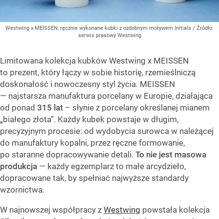
Westwing x MEISSEN, ręcznie wykonane kubki z ozdobnym motywem Initials
/ Źródło:
serwis prasowy Westwing
Limitowana kolekcja kubków Westwing x MEISSEN
to prezent, który łączy w sobie historię, rzemieślniczą
doskonałość i nowoczesny styl życia. MEISSEN
— najstarsza manufaktura porcelany w Europie, działająca
od ponad
315 lat
– słynie z porcelany określanej mianem
„białego złota”. Każdy kubek powstaje w długim,
precyzyjnym procesie: od wydobycia surowca w należącej
do manufaktury kopalni, przez ręczne formowanie,
po staranne dopracowywanie detali.
To nie jest masowa
produkcja
— każdy egzemplarz to małe arcydzieło,
dopracowane tak, by spełniać najwyższe standardy
wzornictwa.
W najnowszej współpracy z
Westwing
powstała kolekcja