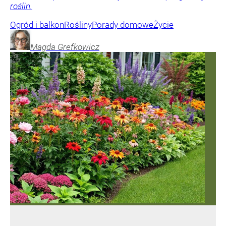
roślin.
Ogród i balkon
Rośliny
Porady domowe
Życie
Magda
Grefkowicz