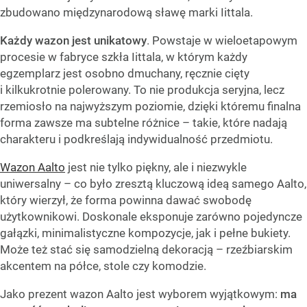
zbudowano międzynarodową sławę marki Iittala.
Każdy wazon jest unikatowy
. Powstaje w wieloetapowym
procesie w fabryce szkła Iittala, w którym każdy
egzemplarz jest osobno dmuchany, ręcznie cięty
i kilkukrotnie polerowany. To nie produkcja seryjna, lecz
rzemiosło na najwyższym poziomie, dzięki któremu finalna
forma zawsze ma subtelne różnice – takie, które nadają
charakteru i podkreślają indywidualność przedmiotu.
Wazon Aalto
jest nie tylko piękny, ale i niezwykle
uniwersalny – co było zresztą kluczową ideą samego Aalto,
który wierzył, że forma powinna dawać swobodę
użytkownikowi. Doskonale eksponuje zarówno pojedyncze
gałązki, minimalistyczne kompozycje, jak i pełne bukiety.
Może też stać się samodzielną dekoracją – rzeźbiarskim
akcentem na półce, stole czy komodzie.
Jako prezent wazon Aalto jest wyborem wyjątkowym:
ma