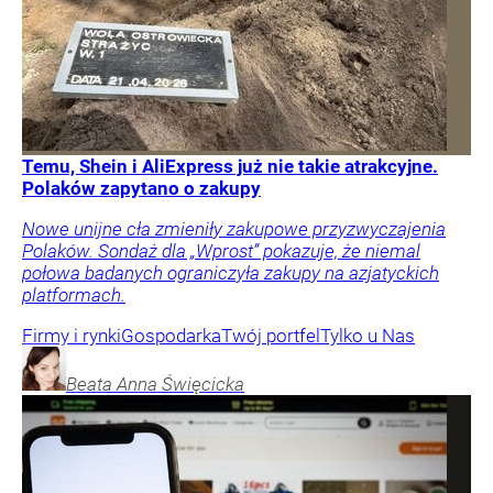
Temu, Shein i AliExpress już nie takie atrakcyjne.
Polaków zapytano o zakupy
Nowe unijne cła zmieniły zakupowe przyzwyczajenia
Polaków. Sondaż dla „Wprost” pokazuje, że niemal
połowa badanych ograniczyła zakupy na azjatyckich
platformach.
Firmy i rynki
Gospodarka
Twój portfel
Tylko u Nas
Beata Anna
Święcicka