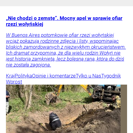
„Nie chodzi o zemstę”. Mocny apel w sprawie ofiar
rzezi wołyńskiej
W Buenos Aires potomkowie ofiar rzezi wołyńskiej
wciąż pokazują rodzinne zdjęcia i listy, wspominając
bliskich zamordowanych z niezwykłym okrucieństwem.
Ich dramat przypomina, że dla wielu rodzin Wołyń nie
jest historią zamkniętą, lecz bolesną raną, która do dziś
nie została zagojona.
Kraj
Polityka
Opinie i komentarze
Tylko u Nas
Tygodnik
Wprost