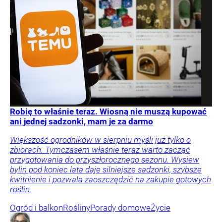
Robię to właśnie teraz. Wiosną nie muszą kupować
ani jednej sadzonki, mam je za darmo
Większość ogrodników w sierpniu myśli już tylko o
zbiorach. Tymczasem właśnie teraz warto zacząć
przygotowania do przyszłorocznego sezonu. Wysiew
bylin pod koniec lata daje silniejsze sadzonki, szybsze
kwitnienie i pozwala zaoszczędzić na zakupie gotowych
roślin.
Ogród i balkon
Rośliny
Porady domowe
Życie