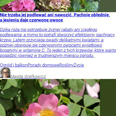
Nie trzeba jej podlewać ani nawozić. Pachnie obłędnie,
a jesienią daje czerwone owoce
Dzika róża nie potrzebuje żyznej rabaty ani ciągłego
podlewania, a mimo to potrafi stworzyć efektowny, pachnący
krzew. Latem przyciąga owady delikatnymi kwiatami, a
później obsypuje się czerwonymi owocami wyjątkowo
bogatymi w witaminę C. To jeden z tych krzewów, które warto
posadzić również w trudniejszym miejscu ogrodu.
Ogród i balkon
Porady domowe
Rośliny
Życie
Magda
Grefkowicz