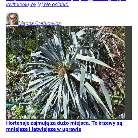
kwitnieniu, by jej nie osłabić.
Magda
Grefkowicz
Hortensje zajmują za dużo miejsca. Te krzewy są
mniejsze i łatwiejsze w uprawie