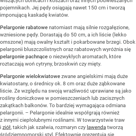
wiszących donicach i koszach oraz innych podwieszanych
pojemnikach. Jej pędy osiągają nawet 150 cm i tworzą
imponującą kaskadę kwiatów.
Pelargonie rabatowe
natomiast mają silnie rozgałęzione,
wzniesione pędy. Dorastają do 50 cm, a ich liście (lekko
omszone) mają owalny kształt i pokarbowane brzegi. Obok
pelargonii bluszczolistnych oraz rabatowych wyróżnia się
pelargonie pachnące
o niezwykłych aromatach, które
roztaczają woń cytryny, brzoskwiń czy mięty.
Pelargonie wielokwiatowe
zwane angielskimi mają duże
kwiatostany, o średnicy ok. 8 cm oraz duże ząbkowane
liście. Ze względu na swoją wrażliwość uprawiane są jako
rośliny doniczkowe w pomieszczeniach lub zacisznych
zakątkach balkonów. To bardziej wymagająca odmiana
pelargonii. – Pelargonie idealnie współgrają również
z innymi ciepłolubnymi roślinami. W towarzystwie traw
i
ziół
, takich jak szałwia, rozmaryn czy
lawenda
tworzą
śródziemnomorski styl. Efektownie prezentują się