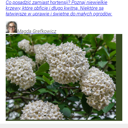
Co posadzić zamiast hortensji? Poznaj niewielkie
krzewy, które obficie i długo kwitną. Niektóre są
łatwiejsze w uprawie i świetne do małych ogrodów.
Magda
Grefkowicz