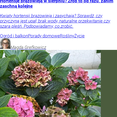
Hortensje brązowieją w sierpniu? Zrób to od razu, zanim
zaschną kolejne
Kwiaty hortensji brązowieją i zasychają? Sprawdź, czy
przyczyną jest upał, brak wody, naturalne przekwitanie czy
szara pleśń. Podpowiadamy, co zrobić.
Ogród i balkon
Porady domowe
Rośliny
Życie
Magda
Grefkowicz