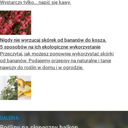
Wystarczy tylko... napić się kawy.
Nigdy nie wyrzucaj skórek od bananów do kosza.
5 sposobów na ich ekologiczne wykorzystanie
Przeczytaj, jak możesz ponownie wykorzystać skórki
od bananów. Podajemy przepisy na naturalne i tanie
nawozy do roślin w domu i w ogrodzie.