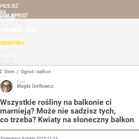
PRZEJDŹ
NA
DOM WPROST
STRONĘ
GŁÓWNĄ
WPROST.PL
FACEBOOK
INSTAGRAM
UBSKRYBUJ
ZALOGUJ
MENU
Dom
/
Ogród i balkon
Autor:
Magda Grefkowicz
Wszystkie rośliny na balkonie ci
marnieją? Może nie sadzisz tych,
co trzeba? Kwiaty na słoneczny balkon
Zmieniono:
9
maja
2023
21:24