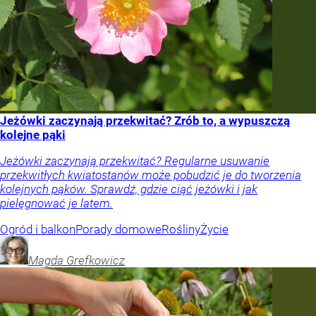
Jeżówki zaczynają przekwitać? Zrób to, a wypuszczą
kolejne pąki
Jeżówki zaczynają przekwitać? Regularne usuwanie
przekwitłych kwiatostanów może pobudzić je do tworzenia
kolejnych pąków. Sprawdź, gdzie ciąć jeżówki i jak
pielęgnować je latem.
Ogród i balkon
Porady domowe
Rośliny
Życie
Magda
Grefkowicz