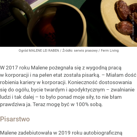
Ogród MALENE LEI RABEN
/ Źródło:
serwis prasowy / Ferm Living
W 2017 roku Malene pożegnała się z wygodną pracą
w korporacji i na pełen etat została pisarką. – Miałam dość
robienia kariery w korporacji. Konieczność dostosowania
się do ogółu, bycie twardym i apodyktycznym – zwalnianie
ludzi i tak dalej – to było ponad moje siły, to nie błam
prawdziwa ja. Teraz mogę być w 100% sobą.
Pisarstwo
Malene zadebiutowała w 2019 roku autobiograficzną