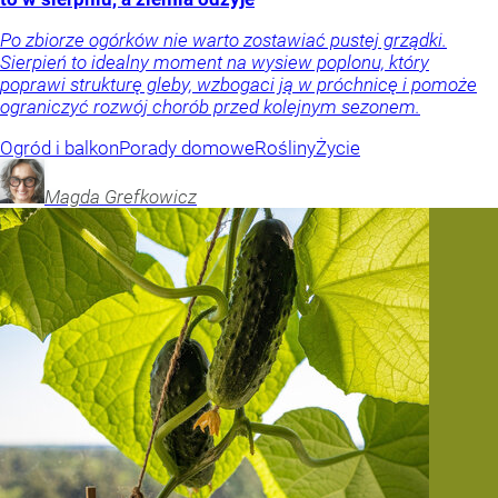
Po zbiorze ogórków nie warto zostawiać pustej grządki.
Sierpień to idealny moment na wysiew poplonu, który
poprawi strukturę gleby, wzbogaci ją w próchnicę i pomoże
ograniczyć rozwój chorób przed kolejnym sezonem.
Ogród i balkon
Porady domowe
Rośliny
Życie
Magda
Grefkowicz