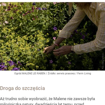
Ogród MALENE LEI RABEN
/ Źródło:
serwis prasowy / Ferm Living
Droga do szczęścia
Aż trudno sobie wyobrazić, że Malene nie zawsze była
miłośniczką natury. dwadzieścia lat temu, przed