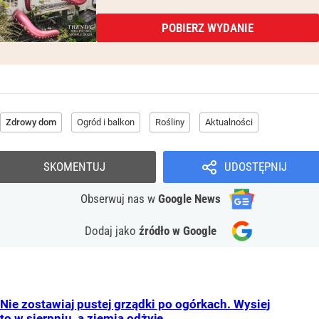
POBIERZ WYDANIE
Zdrowy dom
Ogród i balkon
Rośliny
Aktualności
SKOMENTUJ
UDOSTĘPNIJ
Obserwuj nas
w
Google News
Dodaj jako
źródło w Google
Nie zostawiaj pustej grządki po ogórkach. Wysiej
to w sierpniu, a ziemia odżyje