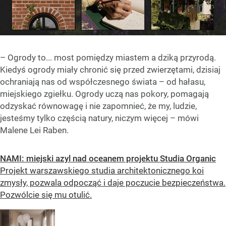
– Ogrody to... most pomiędzy miastem a dziką przyrodą.
Kiedyś ogrody miały chronić się przed zwierzętami, dzisiaj
ochraniają nas od współczesnego świata – od hałasu,
miejskiego zgiełku. Ogrody uczą nas pokory, pomagają
odzyskać równowagę i nie zapomnieć, że my, ludzie,
jesteśmy tylko częścią natury, niczym więcej – mówi
Malene Lei Raben.
NAMI: miejski azyl nad oceanem projektu Studia Organic
Projekt warszawskiego studia architektonicznego koi
zmysły, pozwala odpocząć i daje poczucie bezpieczeństwa.
Pozwólcie się mu otulić.