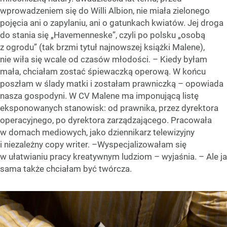
wprowadzeniem się do Willi Albion, nie miała zielonego
pojęcia ani o zapylaniu, ani o gatunkach kwiatów. Jej droga
do stania się „Havemenneske”, czyli po polsku „osobą
z ogrodu” (tak brzmi tytuł najnowszej książki Malene),
nie wiła się wcale od czasów młodości. – Kiedy byłam
mała, chciałam zostać śpiewaczką operową. W końcu
poszłam w ślady matki i zostałam prawniczką – opowiada
nasza gospodyni. W CV Malene ma imponującą listę
eksponowanych stanowisk: od prawnika, przez dyrektora
operacyjnego, po dyrektora zarządzającego. Pracowała
w domach mediowych, jako dziennikarz telewizyjny
i niezależny copy writer. –Wyspecjalizowałam się
w ułatwianiu pracy kreatywnym ludziom – wyjaśnia. – Ale ja
sama także chciałam być twórcza.