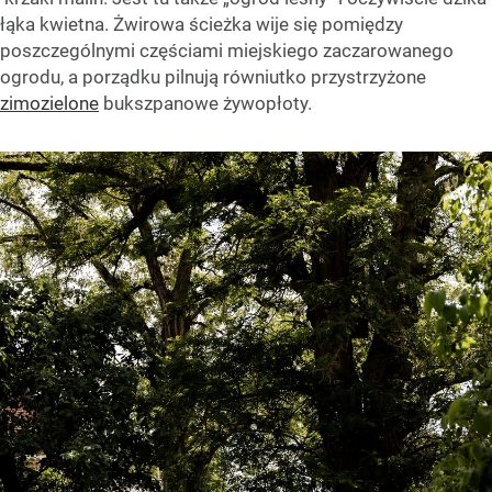
łąka kwietna. Żwirowa ścieżka wije się pomiędzy
poszczególnymi częściami miejskiego zaczarowanego
ogrodu, a porządku pilnują równiutko przystrzyżone
zimozielone
bukszpanowe żywopłoty.