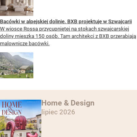
Bacówki w alpejskiej dolinie. BXB projektuje w Szwajcarii
W wiosce Rossa przycupniętej na stokach szwajcarskiej
doliny mieszka 150 osób. Tam architekci z BXB przerabiają
malownicze bacówki.
Home & Design
lipiec 2026