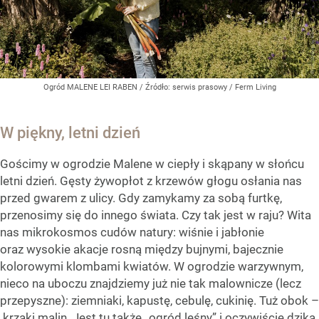
Ogród MALENE LEI RABEN
/ Źródło:
serwis prasowy / Ferm Living
W piękny, letni dzień
Gościmy w ogrodzie Malene w ciepły i skąpany w słońcu
letni dzień. Gęsty żywopłot z krzewów głogu osłania nas
przed gwarem z ulicy. Gdy zamykamy za sobą furtkę,
przenosimy się do innego świata. Czy tak jest w raju? Wita
nas mikrokosmos cudów natury: wiśnie i jabłonie
oraz wysokie akacje rosną między bujnymi, bajecznie
kolorowymi klombami kwiatów. W ogrodzie warzywnym,
nieco na uboczu znajdziemy już nie tak malownicze (lecz
przepyszne): ziemniaki, kapustę, cebulę, cukinię. Tuż obok –
krzaki malin. Jest tu także „ogród leśny” i oczywiście dzika