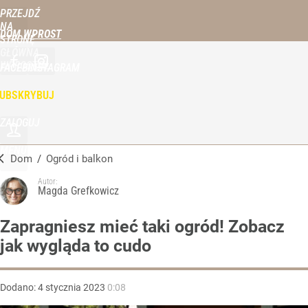
PRZEJDŹ
NA
DOM WPROST
STRONĘ
GŁÓWNĄ
WPROST.PL
FACEBOOK
INSTAGRAM
UBSKRYBUJ
ZALOGUJ
MENU
Dom
/
Ogród i balkon
Autor:
Magda Grefkowicz
Zapragniesz mieć taki ogród! Zobacz
jak wygląda to cudo
Dodano:
4
stycznia
2023
0:08