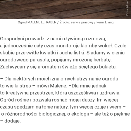
Ogród MALENE LEI RABEN
/ Źródło:
serwis prasowy / Ferm Living
Gospodyni prowadzi z nami ożywioną rozmową,
a jednocześnie cały czas monitoruje klomby wokół. Czule
skubie przekwitłe kwiatki i suche listki. Siadamy w cieniu
ogrodowego parasola, popijamy mrożoną herbatę.
Zachwycamy się aromatem świeżo ściętego bukietu.
– Dla niektórych moich znajomych utrzymanie ogrodu
to wielki stres – mówi Malene. –Dla mnie jednak
to kreatywna przestrzeń, która uszczęśliwia i uzdrawia.
Ogród rośnie i pozwala rosnąć mojej duszy. Im więcej
czasu spędzam na łonie natury, tym więcej czuje i wiem –
o różnorodności biologicznej, o ekologii – ale też o pięknie
– dodaje.