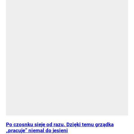
Po czosnku sieję od razu. Dzięki temu grządka
„pracuje” niemal do jesieni