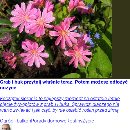
Grab i buk przytnij właśnie teraz. Potem możesz odłożyć
nożyce
Początek sierpnia to najlepszy moment na ostatnie letnie
cięcie żywopłotów z grabu i buka. Sprawdź, dlaczego nie
warto zwlekać i jak ciąć, by nie osłabić roślin przed zimą.
Ogród i balkon
Porady domowe
Rośliny
Życie