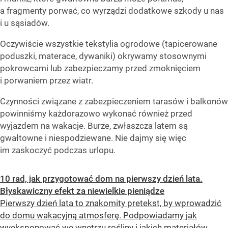
a fragmenty porwać, co wyrządzi dodatkowe szkody u nas
i u sąsiadów.
Oczywiście wszystkie tekstylia ogrodowe (tapicerowane
poduszki, materace, dywaniki) okrywamy stosownymi
pokrowcami lub zabezpieczamy przed zmoknięciem
i porwaniem przez wiatr.
Czynności związane z zabezpieczeniem tarasów i balkonów
powinniśmy każdorazowo wykonać również przed
wyjazdem na wakacje. Burze, zwłaszcza latem są
gwałtowne i niespodziewane. Nie dajmy się więc
im zaskoczyć podczas urlopu.
10 rad, jak przygotować dom na pierwszy dzień lata.
Błyskawiczny efekt za niewielkie pieniądze
Pierwszy dzień lata to znakomity pretekst, by wprowadzić
do domu wakacyjną atmosferę. Podpowiadamy jak
wyeksponować we wnętrzu rośliny i jakich materiałów