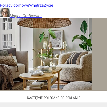
Porady domowe
Wnętrza
Życie
Magda
Grefkowicz