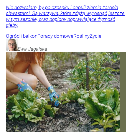
Nie pozwalam, by po czosnku i cebuli ziemia zarosła
chwastami. Są warzywa, które zdążą wyrosnąć jeszcze
w tym sezonie, oraz poplony poprawiające żyzność
gleby.
Ogród i balkon
Porady domowe
Rośliny
Życie
Ewa
Jagalska