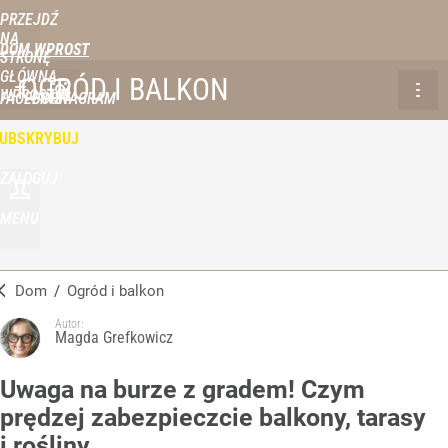
PRZEJDŹ
NA
DOM WPROST
STRONĘ
GŁÓWNĄ
OGRÓD I BALKON
WPROST.PL
FACEBOOK
INSTAGRAM
UBSKRYBUJ
ZALOGUJ
MENU
Dom
/
Ogród i balkon
Autor:
Magda Grefkowicz
Uwaga na burze z gradem! Czym
prędzej zabezpieczcie balkony, tarasy
i rośliny