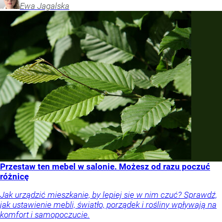
Ewa
Jagalska
Przestaw ten mebel w salonie. Możesz od razu poczuć
różnicę
Jak urządzić mieszkanie, by lepiej się w nim czuć? Sprawdź,
jak ustawienie mebli, światło, porządek i rośliny wpływają na
komfort i samopoczucie.