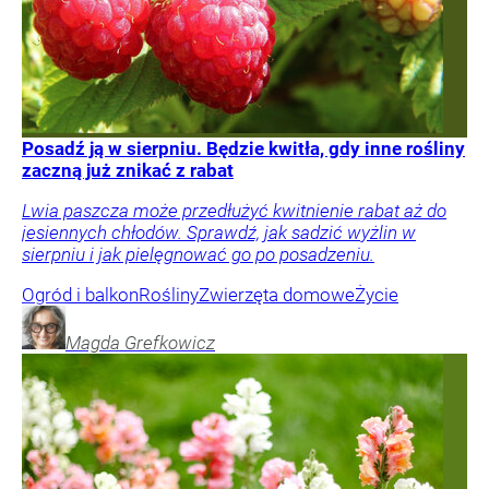
Posadź ją w sierpniu. Będzie kwitła, gdy inne rośliny
zaczną już znikać z rabat
Lwia paszcza może przedłużyć kwitnienie rabat aż do
jesiennych chłodów. Sprawdź, jak sadzić wyżlin w
sierpniu i jak pielęgnować go po posadzeniu.
Ogród i balkon
Rośliny
Zwierzęta domowe
Życie
Magda
Grefkowicz