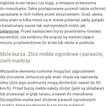
najbliżej ścian tarasu czy loggi, a mniejsze przenosimy
do mieszkania. Takie postępowanie pozwoli także ochronić
uprawiane w nich rośliny przed zniszczeniem. Grad, ulewa,
silny wiatr w kilka minut są w stanie połamać pędy, gałązki
i kwiatostany nawet tak wytrzymałych roślin, jak
pelargonie
. Przed nadejściem burzy powinniśmy również
sprawdzić, czy podpory dla pnączy są wystarczająco
mocno przytwierdzone do ścian lub wbite w podłoże.
Idzie burza. Złóż meble ogrodowe i parasole,
zwiń markizy
Wszystkie elementy ruchome mogą być zagrożeniem
dla otoczenia, zwłaszcza gdy wiatr okaże się naprawdę
silny (dziś jego podmuchy mogą dochodzić nawet do 90
km/h). Przed burzą meble należy złożyć (jeśli są składane)
lub przesunąć w głąb tarasu, a nawet do mieszkania.
Szczególnie ważne jest złożenie parasoli ogrodowych
i markiz, które gwałtowna burza może połamać,