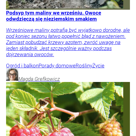
Podsyp tym maliny we wrześniu. Owoce
odwdzięczą się nieziemskim smakiem
Wrześniowe maliny potrafią być wyjątkowo dorodne, ale
pod koniec sezonu łatwo popełnić błąd z nawożeniem.
Zamiast pobudzać krzewy azotem, zwróć uwagę na
jeden składnik. Jest szczególnie ważny podczas
dojrzewania owoców.
Ogród i balkon
Porady domowe
Rośliny
Życie
Magda
Grefkowicz