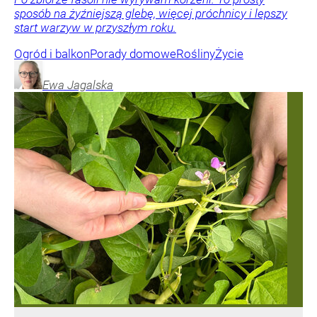
sposób na żyźniejszą glebę, więcej próchnicy i lepszy
start warzyw w przyszłym roku.
Ogród i balkon
Porady domowe
Rośliny
Życie
Ewa
Jagalska