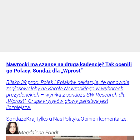
Nawrocki ma szansę na drugą kadencję? Tak ocenili
go Polacy. Sondaż dla „Wprost”
Blisko 39 proc. Polek i Polaków deklaruje, że ponownie
zagłosowałoby na Karola Nawrockiego w wyborach
prezydenckich – wynika z sondażu SW Research dla
„Wprost”. Grupa krytyków głowy państwa jest
liczniejsza.
Sondaże
Kraj
Tylko u Nas
Polityka
Opinie i komentarze
Magdalena
Frindt