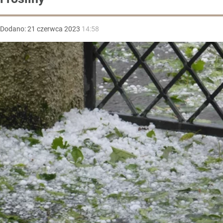
Dodano:
21
czerwca
2023
14:58