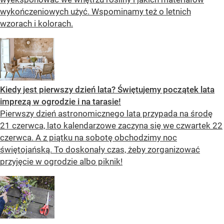
wykończeniowych użyć. Wspominamy też o letnich
wzorach i kolorach.
Kiedy jest pierwszy dzień lata? Świętujemy początek lata
imprezą w ogrodzie i na tarasie!
Pierwszy dzień astronomicznego lata przypada na środę
21 czerwca, lato kalendarzowe zaczyna się we czwartek 22
czerwca. A z piątku na sobotę obchodzimy noc
świętojańską. To doskonały czas, żeby zorganizować
przyjęcie w ogrodzie albo piknik!