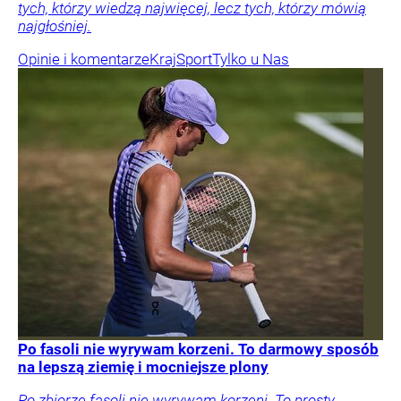
tych, którzy wiedzą najwięcej, lecz tych, którzy mówią
najgłośniej.
Opinie i komentarze
Kraj
Sport
Tylko u Nas
Po fasoli nie wyrywam korzeni. To darmowy sposób
na lepszą ziemię i mocniejsze plony
Po zbiorze fasoli nie wyrywam korzeni. To prosty