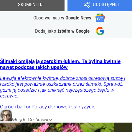
SKOMENTUJ
UDOSTĘPNIJ
Obserwuj nas
w
Google News
Dodaj jako
źródło w Google
Ślimaki omijają ją szerokim łukiem. Ta bylina kwitnie
nawet podczas takich upałów
Lewizja efektownie kwitnie, dobrze znosi okresową suszę i
rzadko jest poważnie uszkadzana przez ślimaki. Sprawdź,
gdzie ją posadzić i jak uniknąć najczęstszego błędu w
uprawie.
Ogród i balkon
Porady domowe
Rośliny
Życie
Magda
Grefkowicz