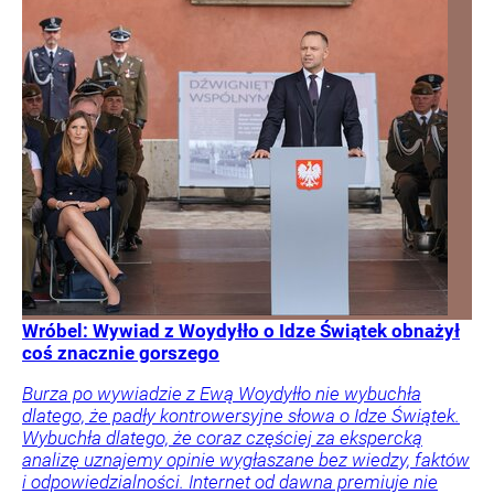
Wróbel: Wywiad z Woydyłło o Idze Świątek obnażył
coś znacznie gorszego
Burza po wywiadzie z Ewą Woydyłło nie wybuchła
dlatego, że padły kontrowersyjne słowa o Idze Świątek.
Wybuchła dlatego, że coraz częściej za ekspercką
analizę uznajemy opinie wygłaszane bez wiedzy, faktów
i odpowiedzialności. Internet od dawna premiuje nie