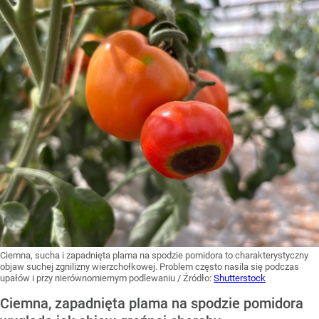
Ciemna, sucha i zapadnięta plama na spodzie pomidora to charakterystyczny
objaw suchej zgnilizny wierzchołkowej. Problem często nasila się podczas
upałów i przy nierównomiernym podlewaniu
/ Źródło:
Shutterstock
Ciemna, zapadnięta plama na spodzie pomidora