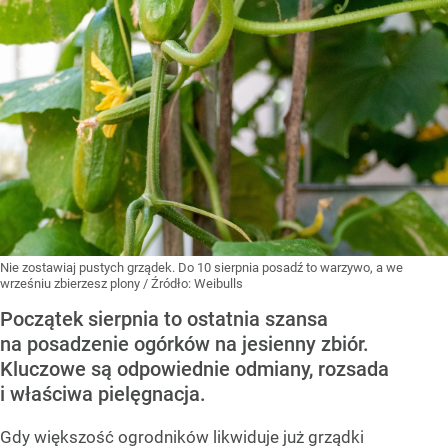
Nie zostawiaj pustych grządek. Do 10 sierpnia posadź to warzywo, a we
wrześniu zbierzesz plony
/ Źródło:
Weibulls
Początek sierpnia to ostatnia szansa
na posadzenie ogórków na jesienny zbiór.
Kluczowe są odpowiednie odmiany, rozsada
i właściwa pielęgnacja.
Gdy większość ogrodników likwiduje już grządki