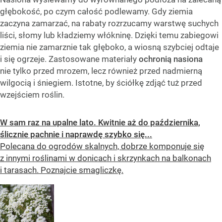
głębokość, po czym całość podlewamy. Gdy ziemia
zaczyna zamarzać, na rabaty rozrzucamy warstwę suchych
liści, słomy lub kładziemy włókninę. Dzięki temu zabiegowi
ziemia nie zamarznie tak głęboko, a wiosną szybciej odtaje
i się ogrzeje. Zastosowane materiały
ochronią nasiona
nie tylko przed mrozem, lecz również przed nadmierną
wilgocią i śniegiem. Istotne, by ściółkę zdjąć tuż przed
wzejściem roślin.
W sam raz na upalne lato. Kwitnie aż do października,
ślicznie pachnie i naprawdę szybko się...
Polecana do ogrodów skalnych, dobrze komponuje się
z innymi roślinami w donicach i skrzynkach na balkonach
i tarasach. Poznajcie smagliczkę.