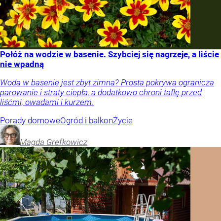
Połóż na wodzie w basenie. Szybciej się nagrzeje, a liście
nie wpadną
Woda w basenie jest zbyt zimna? Prosta pokrywa ogranicza
parowanie i straty ciepła, a dodatkowo chroni taflę przed
liśćmi, owadami i kurzem.
Porady domowe
Ogród i balkon
Życie
Magda
Grefkowicz