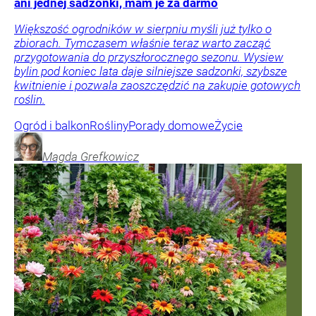
ani jednej sadzonki, mam je za darmo
Większość ogrodników w sierpniu myśli już tylko o
zbiorach. Tymczasem właśnie teraz warto zacząć
przygotowania do przyszłorocznego sezonu. Wysiew
bylin pod koniec lata daje silniejsze sadzonki, szybsze
kwitnienie i pozwala zaoszczędzić na zakupie gotowych
roślin.
Ogród i balkon
Rośliny
Porady domowe
Życie
Magda
Grefkowicz