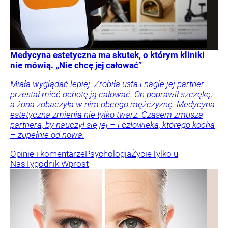
Medycyna estetyczna ma skutek, o którym kliniki
nie mówią. „Nie chcę jej całować”
Miała wyglądać lepiej. Zrobiła usta i nagle jej partner
przestał mieć ochotę ją całować. On poprawił szczękę,
a żona zobaczyła w nim obcego mężczyznę. Medycyna
estetyczna zmienia nie tylko twarz. Czasem zmusza
partnera, by nauczył się jej – i człowieka, którego kocha
– zupełnie od nowa.
Opinie i komentarze
Psychologia
Życie
Tylko u
Nas
Tygodnik Wprost