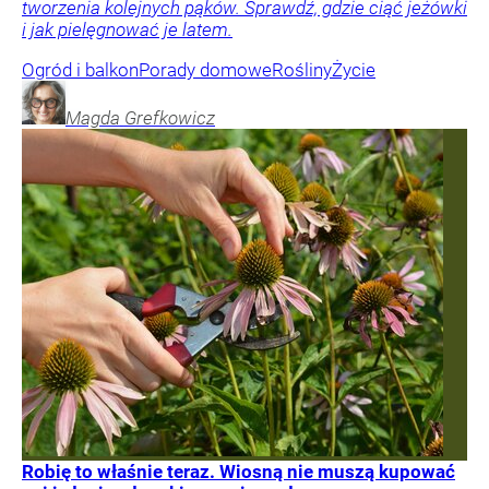
tworzenia kolejnych pąków. Sprawdź, gdzie ciąć jeżówki
i jak pielęgnować je latem.
Ogród i balkon
Porady domowe
Rośliny
Życie
Magda
Grefkowicz
Robię to właśnie teraz. Wiosną nie muszą kupować