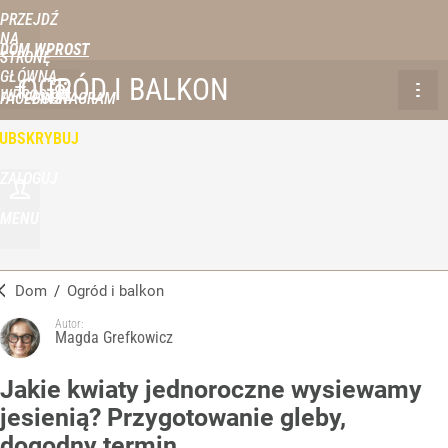
PRZEJDŹ
NA
DOM WPROST
STRONĘ
GŁÓWNĄ
OGRÓD I BALKON
WPROST.PL
FACEBOOK
INSTAGRAM
UBSKRYBUJ
ZALOGUJ
MENU
Dom
/
Ogród i balkon
Autor:
Magda Grefkowicz
Jakie kwiaty jednoroczne wysiewamy
jesienią? Przygotowanie gleby,
dogodny termin