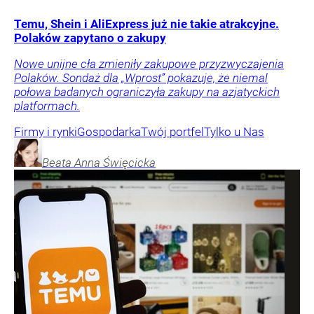
Temu, Shein i AliExpress już nie takie atrakcyjne.
Polaków zapytano o zakupy
Nowe unijne cła zmieniły zakupowe przyzwyczajenia
Polaków. Sondaż dla „Wprost” pokazuje, że niemal
połowa badanych ograniczyła zakupy na azjatyckich
platformach.
Firmy i rynki
Gospodarka
Twój portfel
Tylko u Nas
Beata Anna
Święcicka