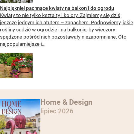
Najpiękniej pachnące kwiaty na balkon i do ogrodu
Kwiaty to nie tylko kształty i kolory. Zajmiemy się dziś
jeszcze jednym ich atutem – zapachem. Podpowiemy, jakie
rośliny sadzić w ogrodzie i na balkonie, by wieczory
spędzone pośród nich pozostawały niezapomniane. Oto
najpopularniejsze i...
Home & Design
lipiec 2026