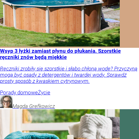
Wsyp 3 łyżki zamiast płynu do płukania. Szorstkie
ręczniki znów będą miękkie
Ręczniki zrobiły się szorstkie i słabo chłoną wodę? Przyczyną
mogą być osady z detergentów i twardej wody. Sprawdź
prosty sposób z kwaskiem cytrynowym.
Porady domowe
Życie
Magda
Grefkowicz