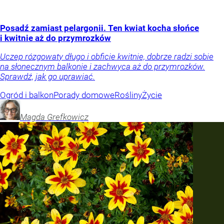
Posadź zamiast pelargonii. Ten kwiat kocha słońce
i kwitnie aż do przymrozków
Uczep rózgowaty długo i obficie kwitnie, dobrze radzi sobie
na słonecznym balkonie i zachwyca aż do przymrozków.
Sprawdź, jak go uprawiać.
Ogród i balkon
Porady domowe
Rośliny
Życie
Magda
Grefkowicz