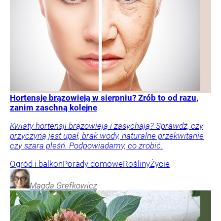
Hortensje brązowieją w sierpniu? Zrób to od razu,
zanim zaschną kolejne
Kwiaty hortensji brązowieją i zasychają? Sprawdź, czy
przyczyną jest upał, brak wody, naturalne przekwitanie
czy szara pleśń. Podpowiadamy, co zrobić.
Ogród i balkon
Porady domowe
Rośliny
Życie
Magda
Grefkowicz