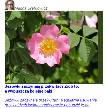
Magda
Grefkowicz
Jeżówki zaczynają przekwitać? Zrób to,
a wypuszczą kolejne pąki
Jeżówki zaczynają przekwitać? Regularne usuwanie
przekwitłych kwiatostanów może pobudzić je do