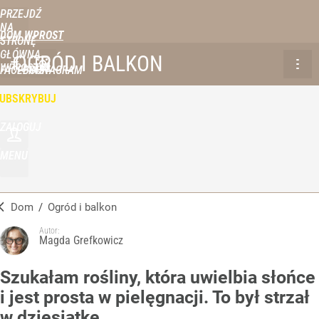
PRZEJDŹ
NA
DOM WPROST
STRONĘ
GŁÓWNĄ
OGRÓD I BALKON
WPROST.PL
FACEBOOK
INSTAGRAM
UBSKRYBUJ
ZALOGUJ
MENU
Dom
/
Ogród i balkon
Autor:
Magda Grefkowicz
Szukałam rośliny, która uwielbia słońce
i jest prosta w pielęgnacji. To był strzał
w dziesiątkę