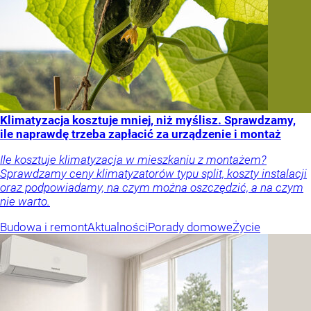
Klimatyzacja kosztuje mniej, niż myślisz. Sprawdzamy,
ile naprawdę trzeba zapłacić za urządzenie i montaż
Ile kosztuje klimatyzacja w mieszkaniu z montażem?
Sprawdzamy ceny klimatyzatorów typu split, koszty instalacji
oraz podpowiadamy, na czym można oszczędzić, a na czym
nie warto.
Budowa i remont
Aktualności
Porady domowe
Życie