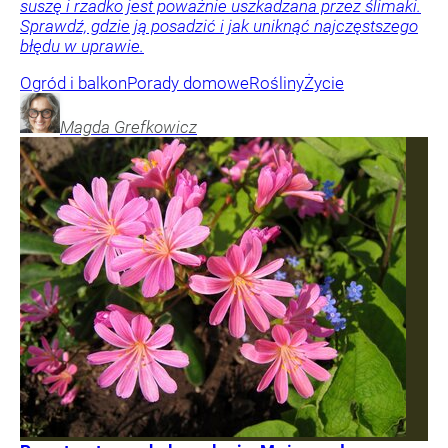
suszę i rzadko jest poważnie uszkadzana przez ślimaki.
Sprawdź, gdzie ją posadzić i jak uniknąć najczęstszego
błędu w uprawie.
Ogród i balkon
Porady domowe
Rośliny
Życie
Magda
Grefkowicz