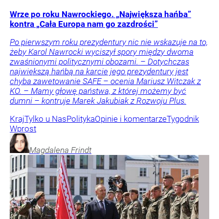
Wrze po roku Nawrockiego. „Największa hańba”
kontra „Cała Europa nam go zazdrości”
Po pierwszym roku prezydentury nic nie wskazuje na to,
żeby Karol Nawrocki wyciszył spory między dwoma
zwaśnionymi politycznymi obozami. – Dotychczas
największą hańbą na karcie jego prezydentury jest
chyba zawetowanie SAFE – ocenia Mariusz Witczak z
KO. – Mamy głowę państwa, z której możemy być
dumni – kontruje Marek Jakubiak z Rozwoju Plus.
Kraj
Tylko u Nas
Polityka
Opinie i komentarze
Tygodnik
Wprost
Magdalena
Frindt