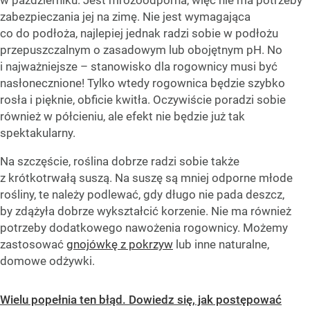
zabezpieczania jej na zimę. Nie jest wymagająca
co do podłoża, najlepiej jednak radzi sobie w podłożu
przepuszczalnym o zasadowym lub obojętnym pH. No
i najważniejsze – stanowisko dla rogownicy musi być
nasłonecznione! Tylko wtedy rogownica będzie szybko
rosła i pięknie, obficie kwitła. Oczywiście poradzi sobie
również w półcieniu, ale efekt nie będzie już tak
spektakularny.
Na szczęście, roślina dobrze radzi sobie także
z krótkotrwałą suszą. Na suszę są mniej odporne młode
rośliny, te należy podlewać, gdy długo nie pada deszcz,
by zdążyła dobrze wykształcić korzenie. Nie ma również
potrzeby dodatkowego nawożenia rogownicy. Możemy
zastosować
gnojówkę z pokrzyw
lub inne naturalne,
domowe odżywki.
Wielu popełnia ten błąd. Dowiedz się, jak postępować