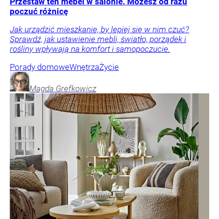
Przestaw ten mebel w salonie. Możesz od razu
poczuć różnicę
Jak urządzić mieszkanie, by lepiej się w nim czuć?
Sprawdź, jak ustawienie mebli, światło, porządek i
rośliny wpływają na komfort i samopoczucie.
Porady domowe
Wnętrza
Życie
Magda
Grefkowicz