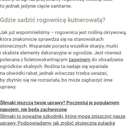
to jednak jedynie cięcie sanitarne.
Gdzie sadzić rogownicę kutnerowatą?
Jak już wspomnieliśmy – rogownica jest rośliną okrywową,
która znakomicie sprawdza się na stanowiskach
słonecznych. Wspaniale porasta wszelkie skarpy, murki
i skaliste elementy dekoracyjne w ogrodzie. Jest również
polecana z fioletowokwitnącym
żagwinem
do obsadzania
ogródków skalnych. Roślina ta nadaje się wpaniale
na obwódki rabat, jednak wówczas trzeba uważać,
by zbytnio się nie rozrastała, bo może zagłuszyć inne
uprawy.
Ślimaki niszczą twoje uprawy? Poczęstuj je popularnym
napojem, nie będą zachwycone
Ślimaki to poważne szkodniki, które mogą zniszczyć nasze
uprawy. Podpowiadamy, jak zrobić skuteczną pułapkę