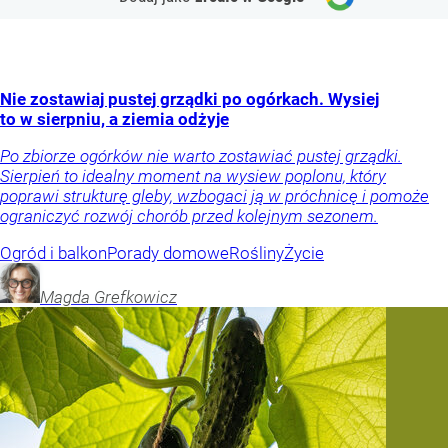
Nie zostawiaj pustej grządki po ogórkach. Wysiej
to w sierpniu, a ziemia odżyje
Po zbiorze ogórków nie warto zostawiać pustej grządki.
Sierpień to idealny moment na wysiew poplonu, który
poprawi strukturę gleby, wzbogaci ją w próchnicę i pomoże
ograniczyć rozwój chorób przed kolejnym sezonem.
Ogród i balkon
Porady domowe
Rośliny
Życie
Magda
Grefkowicz