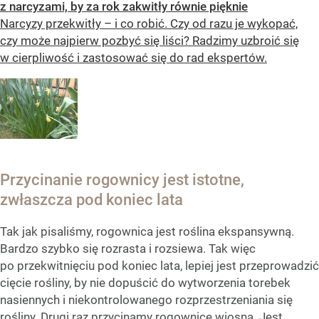
z narcyzami, by za rok zakwitły równie pięknie
Narcyzy przekwitły – i co robić. Czy od razu je wykopać,
czy może najpierw pozbyć się liści? Radzimy uzbroić się
w cierpliwość i zastosować się do rad ekspertów.
Przycinanie rogownicy jest istotne,
zwłaszcza pod koniec lata
Tak jak pisaliśmy, rogownica jest roślina ekspansywną.
Bardzo szybko się rozrasta i rozsiewa. Tak więc
po przekwitnięciu pod koniec lata, lepiej jest przeprowadzić
cięcie rośliny, by nie dopuścić do wytworzenia torebek
nasiennych i niekontrolowanego rozprzestrzeniania się
rośliny. Drugi raz przycinamy rogownicę wiosną. Jest