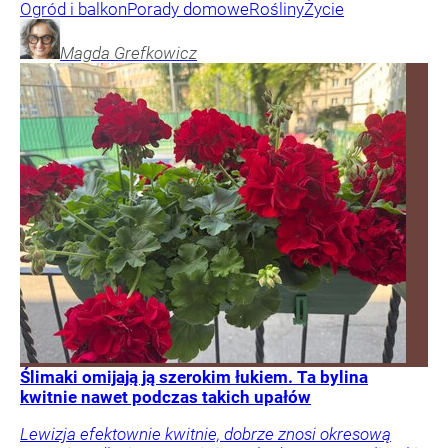
Ogród i balkon
Porady domowe
Rośliny
Życie
Magda
Grefkowicz
Ślimaki omijają ją szerokim łukiem. Ta bylina
kwitnie nawet podczas takich upałów
Lewizja efektownie kwitnie, dobrze znosi okresową