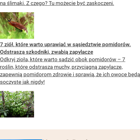
na ślimaki. Z czego? Tu możecie być zaskoczeni.
7 ziół, które warto uprawiać w sąsiedztwie pomidorów.
Odstraszą szkodniki, zwabią zapylacze
Odkryj zioła, które warto sadzić obok pomidorów – 7
roślin, które odstraszą muchy, przyciągną zapylacze,
zapewnią pomidorom zdrowie i sprawią, że ich owoce będą
soczyste jak nigdy!