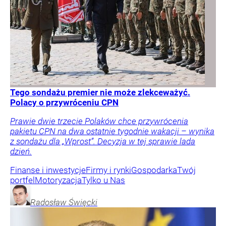
Tego sondażu premier nie może zlekceważyć.
Polacy o przywróceniu CPN
Prawie dwie trzecie Polaków chce przywrócenia
pakietu CPN na dwa ostatnie tygodnie wakacji – wynika
z sondażu dla „Wprost”. Decyzja w tej sprawie lada
dzień.
Finanse i inwestycje
Firmy i rynki
Gospodarka
Twój
portfel
Motoryzacja
Tylko u Nas
Radosław
Święcki