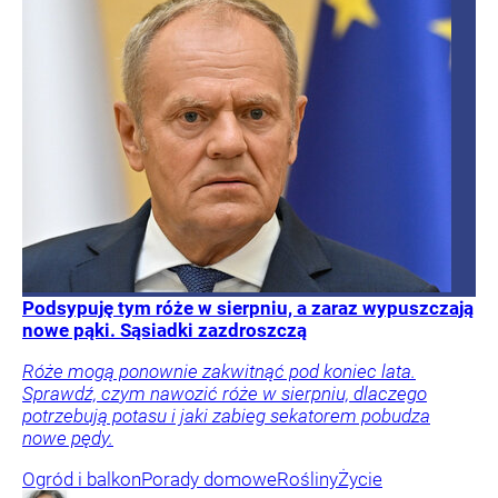
Podsypuję tym róże w sierpniu, a zaraz wypuszczają
nowe pąki. Sąsiadki zazdroszczą
Róże mogą ponownie zakwitnąć pod koniec lata.
Sprawdź, czym nawozić róże w sierpniu, dlaczego
potrzebują potasu i jaki zabieg sekatorem pobudza
nowe pędy.
Ogród i balkon
Porady domowe
Rośliny
Życie