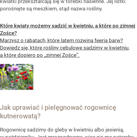
kwiatki przekształcają się w torebki nasienne. Jej listki
porośnięte są meszkiem, stąd nazwa rośliny.
Które kwiaty możemy sadzić w kwietniu, a które po zimnej
Zośce?
Marzysz o rabatach, które latem rozwiną feerią barw?
Dowiedz się, które rośliny cebulowe sadzimy w kwietniu,
a które dopiero po „zimnej Zośce”.
Jak uprawiać i pielęgnować rogownicę
kutnerowatą?
Rogownicę sadzimy do gleby w kwietniu albo jesienią,
w październiku. Jest mrozoodporna, więc nie ma potrzeby