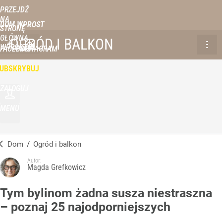
PRZEJDŹ
NA
DOM WPROST
STRONĘ
GŁÓWNĄ
OGRÓD I BALKON
WPROST.PL
FACEBOOK
INSTAGRAM
UBSKRYBUJ
ZALOGUJ
MENU
Dom
/
Ogród i balkon
Autor:
Magda Grefkowicz
Tym bylinom żadna susza niestraszna
– poznaj 25 najodporniejszych