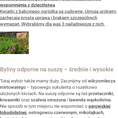
wspomnienia z dzieciństwa
Kwiatki z babcinego ogródka są cudowne. Ujmują urokiem,
zachęcają prostą uprawą i brakiem szczególnych
wymagań. Wybraliśmy dla was 3 najładniejsze z nich.
Byliny odporne na suszę – średnie i wysokie
Tutaj wybór także mamy duży. Zacznijmy od
wilczomlecza
mirtowatego
– typowego sukulenta o rozetkowo
ułożonych liściach. Na suszę odporne są też
przetaczniki,
krwawniki
oraz
szałwia omszona
i
lawenda wąskolistna
.
Nie sposób w tym miejscu nie wspomnieć o
perowskiej
łobodolistnej
,
ostrogowcu czerwonym, mikołajkach,