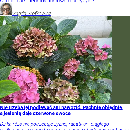
Ogród i balkon
Porady domowe
Rośliny
Życie
Magda
Grefkowicz
Nie trzeba jej podlewać ani nawozić. Pachnie obłędnie,
a jesienią daje czerwone owoce
Dzika róża nie potrzebuje żyznej rabaty ani ciągłego
podlewania, a mimo to potrafi stworzyć efektowny, pachnący