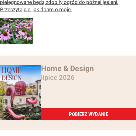
pielęgnowane będą zdobiły ogród do późnej jesieni.
Przeczytajcie, jak dbam o moje.
Home & Design
lipiec 2026
POBIERZ WYDANIE