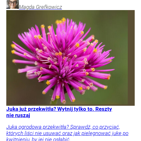
Magda
Grefkowicz
Juka już przekwitła? Wytnij tylko to. Reszty
nie ruszaj
Juka ogrodowa przekwitła? Sprawdź, co przyciąć,
których liści nie usuwać oraz jak pielęgnować jukę po
kwitnieniu, by jej nie osłabić.