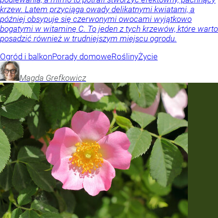
krzew. Latem przyciąga owady delikatnymi kwiatami, a
później obsypuje się czerwonymi owocami wyjątkowo
bogatymi w witaminę C. To jeden z tych krzewów, które warto
posadzić również w trudniejszym miejscu ogrodu.
Ogród i balkon
Porady domowe
Rośliny
Życie
Magda
Grefkowicz