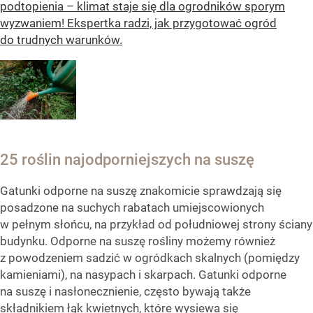
podtopienia – klimat staje się dla ogrodników sporym
wyzwaniem! Ekspertka radzi, jak przygotować ogród
do trudnych warunków.
25 roślin najodporniejszych na suszę
Gatunki odporne na suszę znakomicie sprawdzają się
posadzone na suchych rabatach umiejscowionych
w pełnym słońcu, na przykład od południowej strony ściany
budynku. Odporne na suszę rośliny możemy również
z powodzeniem sadzić w ogródkach skalnych (pomiędzy
kamieniami), na nasypach i skarpach. Gatunki odporne
na suszę i nasłonecznienie, często bywają także
składnikiem łąk kwietnych, które wysiewa się