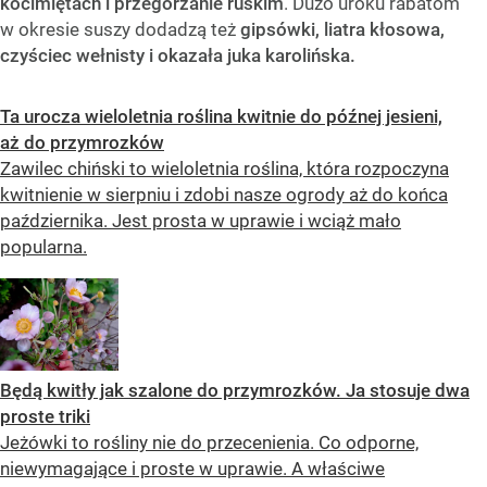
kocimiętach i przegorzanie ruskim
. Dużo uroku rabatom
w okresie suszy dodadzą też
gipsówki, liatra kłosowa,
czyściec wełnisty i okazała juka karolińska.
Ta urocza wieloletnia roślina kwitnie do późnej jesieni,
aż do przymrozków
Zawilec chiński to wieloletnia roślina, która rozpoczyna
kwitnienie w sierpniu i zdobi nasze ogrody aż do końca
października. Jest prosta w uprawie i wciąż mało
popularna.
Będą kwitły jak szalone do przymrozków. Ja stosuje dwa
proste triki
Jeżówki to rośliny nie do przecenienia. Co odporne,
niewymagające i proste w uprawie. A właściwe