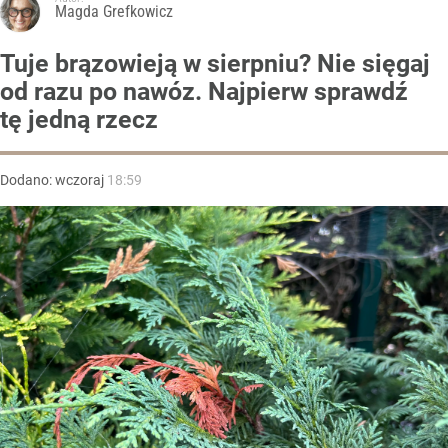
Magda Grefkowicz
Tuje brązowieją w sierpniu? Nie sięgaj
od razu po nawóz. Najpierw sprawdź
tę jedną rzecz
Dodano:
wczoraj
18:59