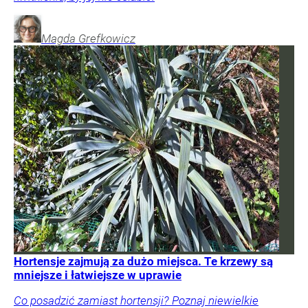
Magda
Grefkowicz
Hortensje zajmują za dużo miejsca. Te krzewy są
mniejsze i łatwiejsze w uprawie
Co posadzić zamiast hortensji? Poznaj niewielkie