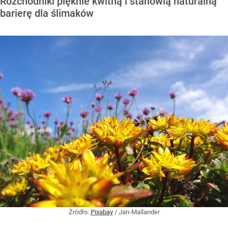
Rozchodniki pięknie kwitną i stanowią naturalną
barierę dla ślimaków
Żródło:
Pixabay
/
Jan-Mallander