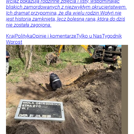
wciąż pokazują rodzinne zdjęcia i listy, wspominając
bliskich zamordowanych z niezwykłym okrucieństwem.
Ich dramat przypomina, że dla wielu rodzin Wołyń nie
jest historią zamkniętą, lecz bolesną raną, która do dziś
nie została zagojona.
Kraj
Polityka
Opinie i komentarze
Tylko u Nas
Tygodnik
Wprost