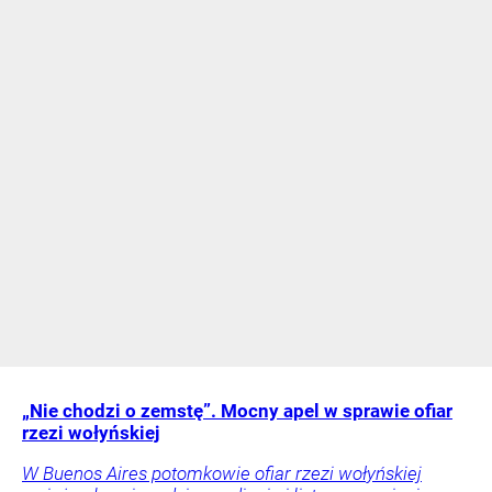
„Nie chodzi o zemstę”. Mocny apel w sprawie ofiar
rzezi wołyńskiej
W Buenos Aires potomkowie ofiar rzezi wołyńskiej