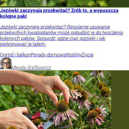
Jeżówki zaczynają przekwitać? Zrób to, a wypuszczą
kolejne pąki
Jeżówki zaczynają przekwitać? Regularne usuwanie
przekwitłych kwiatostanów może pobudzić je do tworzenia
kolejnych pąków. Sprawdź, gdzie ciąć jeżówki i jak
pielęgnować je latem.
Ogród i balkon
Porady domowe
Rośliny
Życie
Magda
Grefkowicz