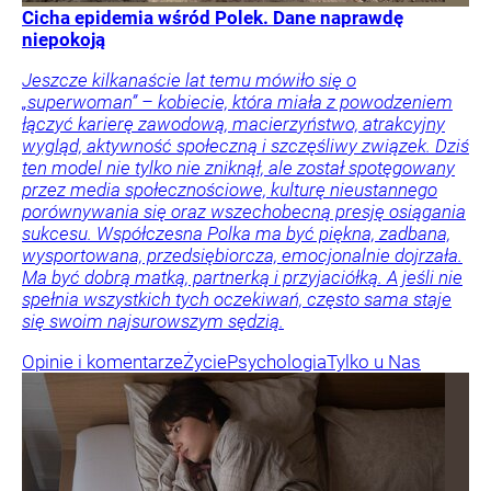
Cicha epidemia wśród Polek. Dane naprawdę
niepokoją
Jeszcze kilkanaście lat temu mówiło się o
„superwoman” – kobiecie, która miała z powodzeniem
łączyć karierę zawodową, macierzyństwo, atrakcyjny
wygląd, aktywność społeczną i szczęśliwy związek. Dziś
ten model nie tylko nie zniknął, ale został spotęgowany
przez media społecznościowe, kulturę nieustannego
porównywania się oraz wszechobecną presję osiągania
sukcesu. Współczesna Polka ma być piękna, zadbana,
wysportowana, przedsiębiorcza, emocjonalnie dojrzała.
Ma być dobrą matką, partnerką i przyjaciółką. A jeśli nie
spełnia wszystkich tych oczekiwań, często sama staje
się swoim najsurowszym sędzią.
Opinie i komentarze
Życie
Psychologia
Tylko u Nas