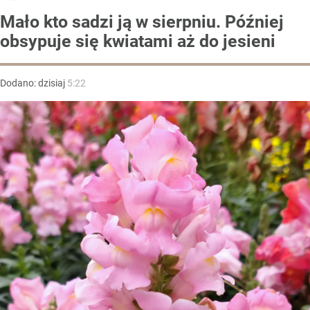
Mało kto sadzi ją w sierpniu. Później
obsypuje się kwiatami aż do jesieni
Dodano:
dzisiaj
5:22