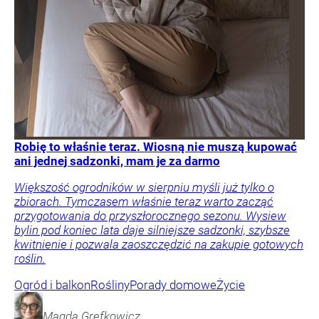
Robię to właśnie teraz. Wiosną nie muszą kupować
ani jednej sadzonki, mam je za darmo
Większość ogrodników w sierpniu myśli już tylko o
zbiorach. Tymczasem właśnie teraz warto zacząć
przygotowania do przyszłorocznego sezonu. Wysiew
bylin pod koniec lata daje silniejsze sadzonki, szybsze
kwitnienie i pozwala zaoszczędzić na zakupie gotowych
roślin.
Ogród i balkon
Rośliny
Porady domowe
Życie
Magda
Grefkowicz