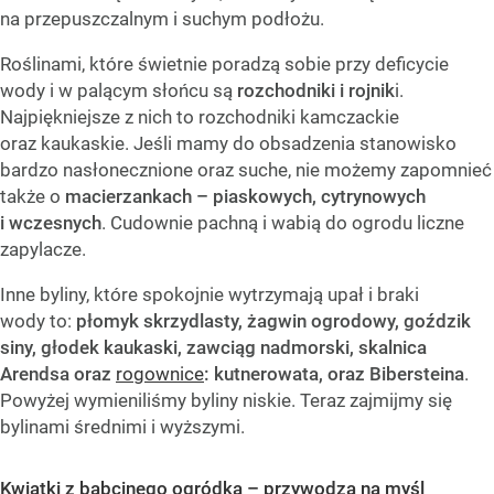
na przepuszczalnym i suchym podłożu.
Roślinami, które świetnie poradzą sobie przy deficycie
wody i w palącym słońcu są
rozchodniki i rojnik
i.
Najpiękniejsze z nich to rozchodniki kamczackie
oraz kaukaskie. Jeśli mamy do obsadzenia stanowisko
bardzo nasłonecznione oraz suche, nie możemy zapomnieć
także o
macierzankach – piaskowych, cytrynowych
i wczesnych
. Cudownie pachną i wabią do ogrodu liczne
zapylacze.
Inne byliny, które spokojnie wytrzymają upał i braki
wody to:
płomyk skrzydlasty, żagwin ogrodowy, goździk
siny, głodek kaukaski, zawciąg nadmorski, skalnica
Arendsa oraz
rogownice
: kutnerowata, oraz Bibersteina
.
Powyżej wymieniliśmy byliny niskie. Teraz zajmijmy się
bylinami średnimi i wyższymi.
Kwiatki z babcinego ogródka – przywodzą na myśl