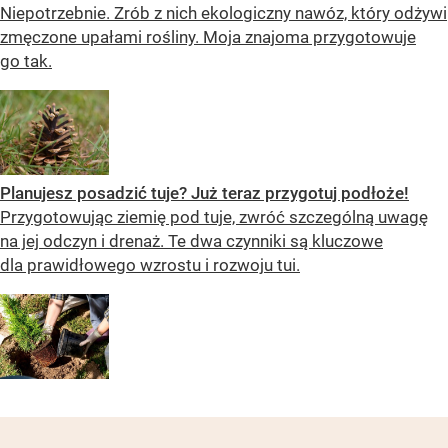
Niepotrzebnie. Zrób z nich ekologiczny nawóz, który odżywi
zmęczone upałami rośliny. Moja znajoma przygotowuje
go tak.
Planujesz posadzić tuje? Już teraz przygotuj podłoże!
Przygotowując ziemię pod tuje, zwróć szczególną uwagę
na jej odczyn i drenaż. Te dwa czynniki są kluczowe
dla prawidłowego wzrostu i rozwoju tui.