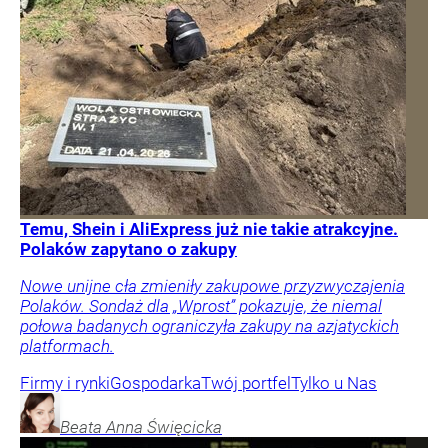
Temu, Shein i AliExpress już nie takie atrakcyjne.
Polaków zapytano o zakupy
Nowe unijne cła zmieniły zakupowe przyzwyczajenia
Polaków. Sondaż dla „Wprost” pokazuje, że niemal
połowa badanych ograniczyła zakupy na azjatyckich
platformach.
Firmy i rynki
Gospodarka
Twój portfel
Tylko u Nas
Beata Anna
Święcicka