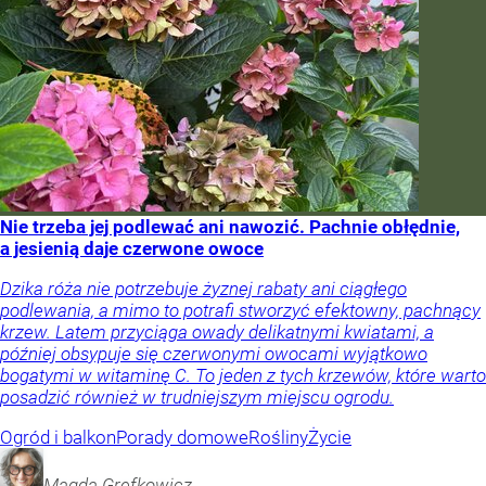
Nie trzeba jej podlewać ani nawozić. Pachnie obłędnie,
a jesienią daje czerwone owoce
Dzika róża nie potrzebuje żyznej rabaty ani ciągłego
podlewania, a mimo to potrafi stworzyć efektowny, pachnący
krzew. Latem przyciąga owady delikatnymi kwiatami, a
później obsypuje się czerwonymi owocami wyjątkowo
bogatymi w witaminę C. To jeden z tych krzewów, które warto
posadzić również w trudniejszym miejscu ogrodu.
Ogród i balkon
Porady domowe
Rośliny
Życie
Magda
Grefkowicz