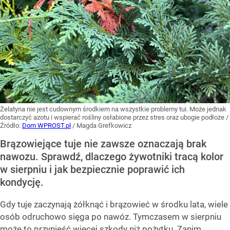
Żelatyna nie jest cudownym środkiem na wszystkie problemy tui. Może jednak
dostarczyć azotu i wspierać rośliny osłabione przez stres oraz ubogie podłoże
/
Źródło:
Dom WPROST.pl
/
Magda Grefkowicz
Brązowiejące tuje nie zawsze oznaczają brak
nawozu. Sprawdź, dlaczego żywotniki tracą kolor
w sierpniu i jak bezpiecznie poprawić ich
kondycję.
Gdy tuje zaczynają żółknąć i brązowieć w środku lata, wiele
osób odruchowo sięga po nawóz. Tymczasem w sierpniu
może to przynieść więcej szkody niż pożytku. Zanim