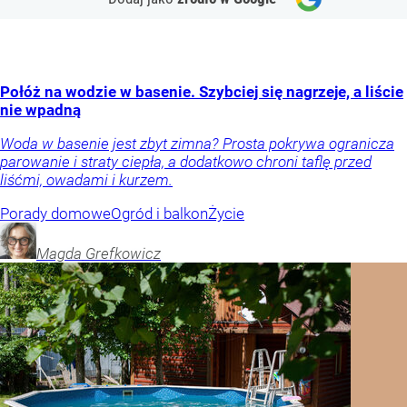
Połóż na wodzie w basenie. Szybciej się nagrzeje, a liście
nie wpadną
Woda w basenie jest zbyt zimna? Prosta pokrywa ogranicza
parowanie i straty ciepła, a dodatkowo chroni taflę przed
liśćmi, owadami i kurzem.
Porady domowe
Ogród i balkon
Życie
Magda
Grefkowicz