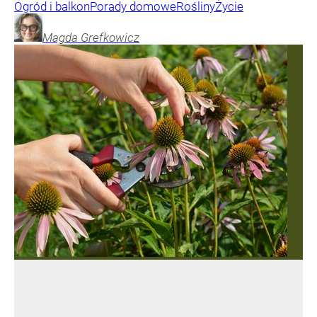
Ogród i balkon
Porady domowe
Rośliny
Życie
Magda
Grefkowicz