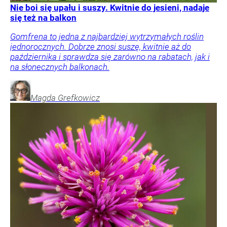
Nie boi się upału i suszy. Kwitnie do jesieni, nadaje
się też na balkon
Gomfrena to jedna z najbardziej wytrzymałych roślin
jednorocznych. Dobrze znosi suszę, kwitnie aż do
października i sprawdza się zarówno na rabatach, jak i
na słonecznych balkonach.
Magda
Grefkowicz