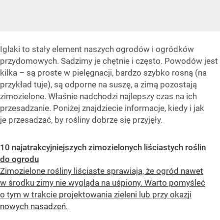
Iglaki to stały element naszych ogrodów i ogródków
przydomowych. Sadzimy je chętnie i często. Powodów jest
kilka – są proste w pielęgnacji, bardzo szybko rosną (na
przykład tuje), są odporne na suszę, a zimą pozostają
zimozielone. Właśnie nadchodzi najlepszy czas na ich
przesadzanie. Poniżej znajdziecie informacje, kiedy i jak
je przesadzać, by rośliny dobrze się przyjęły.
10 najatrakcyjniejszych zimozielonych liściastych roślin
do ogrodu
Zimozielone rośliny liściaste sprawiają, że ogród nawet
w środku zimy nie wygląda na uśpiony. Warto pomyśleć
o tym w trakcie projektowania zieleni lub przy okazji
nowych nasadzeń.