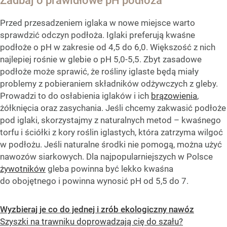
Zadbaj o prawidłowe pH podłoża
Przed przesadzeniem iglaka w nowe miejsce warto
sprawdzić odczyn podłoża. Iglaki preferują kwaśne
podłoże o pH w zakresie od 4,5 do 6,0. Większość z nich
najlepiej rośnie w glebie o pH 5,0-5,5. Zbyt zasadowe
podłoże może sprawić, że rośliny iglaste będą miały
problemy z pobieraniem składników odżywczych z gleby.
Prowadzi to do osłabienia iglaków i ich
brązowienia
,
żółknięcia oraz zasychania. Jeśli chcemy zakwasić podłoże
pod iglaki, skorzystajmy z naturalnych metod – kwaśnego
torfu i ściółki z kory roślin iglastych, która zatrzyma wilgoć
w podłożu. Jeśli naturalne środki nie pomogą, można użyć
nawozów siarkowych. Dla najpopularniejszych w Polsce
żywotników
gleba powinna być lekko kwaśna
do obojętnego i powinna wynosić pH od 5,5 do 7.
Wyzbieraj je co do jednej i zrób ekologiczny nawóz
Szyszki na trawniku doprowadzają cię do szału?