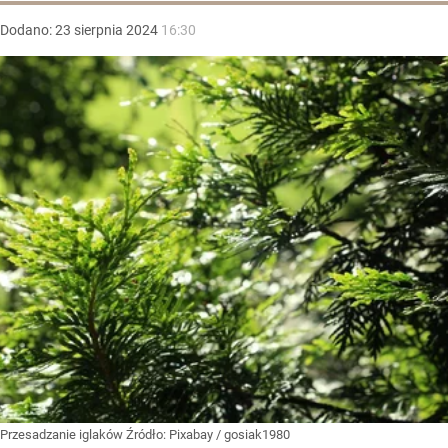
Dodano:
23
sierpnia
2024
16:30
Przesadzanie iglaków
Źródło:
Pixabay
/
gosiak1980