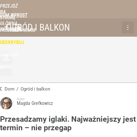
PRZEJDŹ
NA
DOM WPROST
STRONĘ
GŁÓWNĄ
OGRÓD I BALKON
WPROST.PL
FACEBOOK
INSTAGRAM
UBSKRYBUJ
ZALOGUJ
MENU
Dom
/
Ogród i balkon
Autor:
Magda Grefkowicz
Przesadzamy iglaki. Najważniejszy jest
termin – nie przegap