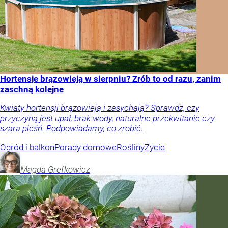
Hortensje brązowieją w sierpniu? Zrób to od razu, zanim
zaschną kolejne
Kwiaty hortensji brązowieją i zasychają? Sprawdź, czy
przyczyną jest upał, brak wody, naturalne przekwitanie czy
szara pleśń. Podpowiadamy, co zrobić.
Ogród i balkon
Porady domowe
Rośliny
Życie
Magda
Grefkowicz