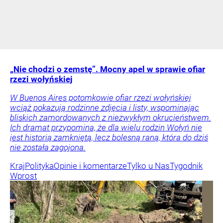
„Nie chodzi o zemstę”. Mocny apel w sprawie ofiar
rzezi wołyńskiej
W Buenos Aires potomkowie ofiar rzezi wołyńskiej
wciąż pokazują rodzinne zdjęcia i listy, wspominając
bliskich zamordowanych z niezwykłym okrucieństwem.
Ich dramat przypomina, że dla wielu rodzin Wołyń nie
jest historią zamkniętą, lecz bolesną raną, która do dziś
nie została zagojona.
Kraj
Polityka
Opinie i komentarze
Tylko u Nas
Tygodnik
Wprost