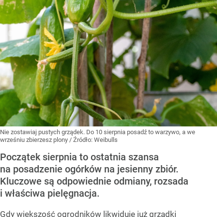
Nie zostawiaj pustych grządek. Do 10 sierpnia posadź to warzywo, a we
wrześniu zbierzesz plony
/ Źródło:
Weibulls
Początek sierpnia to ostatnia szansa
na posadzenie ogórków na jesienny zbiór.
Kluczowe są odpowiednie odmiany, rozsada
i właściwa pielęgnacja.
Gdy większość ogrodników likwiduje już grządki