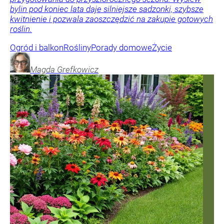
bylin pod koniec lata daje silniejsze sadzonki, szybsze
kwitnienie i pozwala zaoszczędzić na zakupie gotowych
roślin.
Ogród i balkon
Rośliny
Porady domowe
Życie
Magda
Grefkowicz