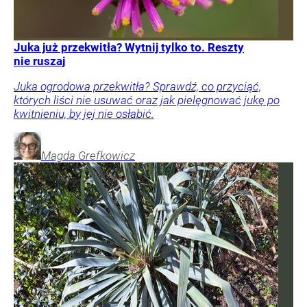
Juka już przekwitła? Wytnij tylko to. Reszty
nie ruszaj
Juka ogrodowa przekwitła? Sprawdź, co przyciąć,
których liści nie usuwać oraz jak pielęgnować jukę po
kwitnieniu, by jej nie osłabić.
Magda
Grefkowicz