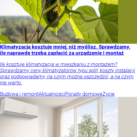
Klimatyzacja kosztuje mniej, niż myślisz. Sprawdzamy,
ile naprawdę trzeba zapłacić za urządzenie i montaż
Ile kosztuje klimatyzacja w mieszkaniu z montażem?
Sprawdzamy ceny klimatyzatorów typu split, koszty instalacji
oraz podpowiadamy, na czym można oszczędzić, a na czym
nie warto.
Budowa i remont
Aktualności
Porady domowe
Życie