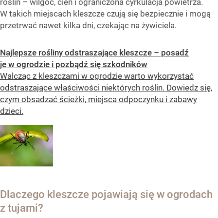
roślin – wilgoć, cień i ograniczona cyrkulacja powietrza.
W takich miejscach kleszcze czują się bezpiecznie i mogą
przetrwać nawet kilka dni, czekając na żywiciela.
Najlepsze rośliny odstraszające kleszcze – posadź
je w ogrodzie i pozbądź się szkodników
Walcząc z kleszczami w ogrodzie warto wykorzystać
odstraszające właściwości niektórych roślin. Dowiedz się,
czym obsadzać ścieżki, miejsca odpoczynku i zabawy
dzieci.
Dlaczego kleszcze pojawiają się w ogrodach
z tujami?