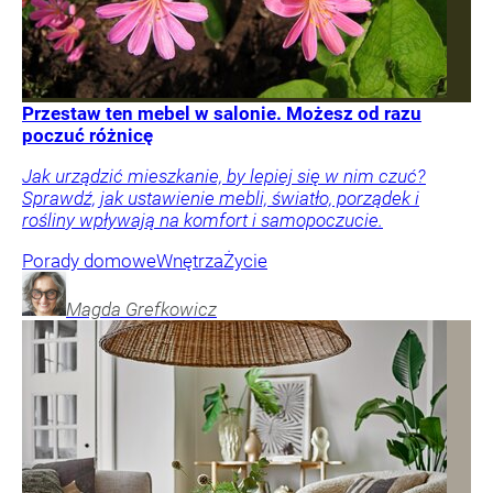
Przestaw ten mebel w salonie. Możesz od razu
poczuć różnicę
Jak urządzić mieszkanie, by lepiej się w nim czuć?
Sprawdź, jak ustawienie mebli, światło, porządek i
rośliny wpływają na komfort i samopoczucie.
Porady domowe
Wnętrza
Życie
Magda
Grefkowicz