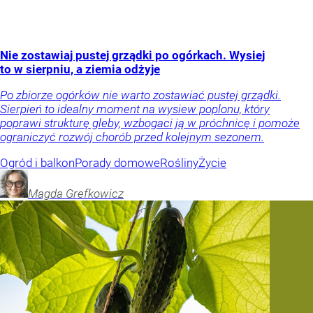
Nie zostawiaj pustej grządki po ogórkach. Wysiej
to w sierpniu, a ziemia odżyje
Po zbiorze ogórków nie warto zostawiać pustej grządki.
Sierpień to idealny moment na wysiew poplonu, który
poprawi strukturę gleby, wzbogaci ją w próchnicę i pomoże
ograniczyć rozwój chorób przed kolejnym sezonem.
Ogród i balkon
Porady domowe
Rośliny
Życie
Magda
Grefkowicz