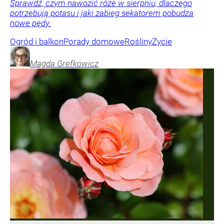
Sprawdź, czym nawozić róże w sierpniu, dlaczego
potrzebują potasu i jaki zabieg sekatorem pobudza
nowe pędy.
Ogród i balkon
Porady domowe
Rośliny
Życie
Magda
Grefkowicz