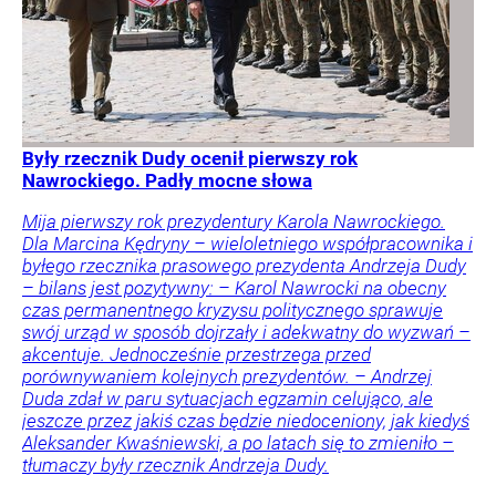
Były rzecznik Dudy ocenił pierwszy rok
Nawrockiego. Padły mocne słowa
Mija pierwszy rok prezydentury Karola Nawrockiego.
Dla Marcina Kędryny – wieloletniego współpracownika i
byłego rzecznika prasowego prezydenta Andrzeja Dudy
– bilans jest pozytywny: – Karol Nawrocki na obecny
czas permanentnego kryzysu politycznego sprawuje
swój urząd w sposób dojrzały i adekwatny do wyzwań –
akcentuje. Jednocześnie przestrzega przed
porównywaniem kolejnych prezydentów. – Andrzej
Duda zdał w paru sytuacjach egzamin celująco, ale
jeszcze przez jakiś czas będzie niedoceniony, jak kiedyś
Aleksander Kwaśniewski, a po latach się to zmieniło –
tłumaczy były rzecznik Andrzeja Dudy.