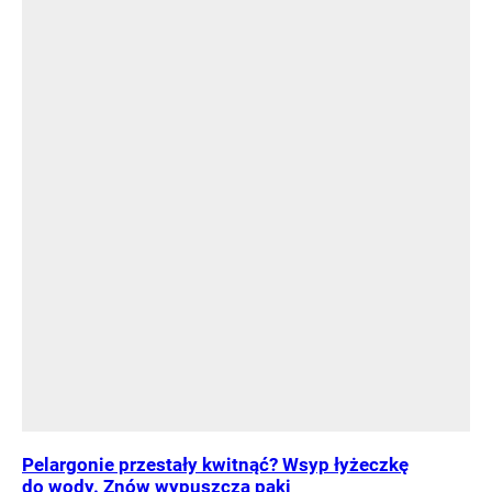
Pelargonie przestały kwitnąć? Wsyp łyżeczkę
do wody. Znów wypuszczą pąki