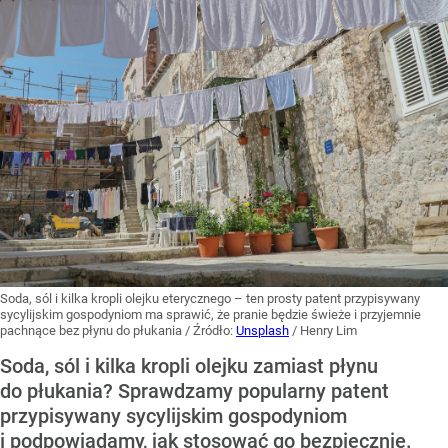
Soda, sól i kilka kropli olejku eterycznego – ten prosty patent przypisywany
sycylijskim gospodyniom ma sprawić, że pranie będzie świeże i przyjemnie
pachnące bez płynu do płukania
/ Źródło:
Unsplash
/
Henry Lim
Soda, sól i kilka kropli olejku zamiast płynu
do płukania? Sprawdzamy popularny patent
przypisywany sycylijskim gospodyniom
i podpowiadamy, jak stosować go bezpiecznie.