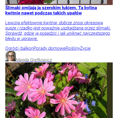
Ślimaki omijają ją szerokim łukiem. Ta bylina
kwitnie nawet podczas takich upałów
Lewizja efektownie kwitnie, dobrze znosi okresową
suszę i rzadko jest poważnie uszkadzana przez ślimaki.
Sprawdź, gdzie ją posadzić i jak uniknąć najczęstszego
błędu w uprawie.
Ogród i balkon
Porady domowe
Rośliny
Życie
Magda
Grefkowicz