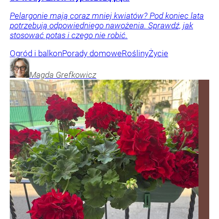
Pelargonie mają coraz mniej kwiatów? Pod koniec lata
potrzebują odpowiedniego nawożenia. Sprawdź, jak
stosować potas i czego nie robić.
Ogród i balkon
Porady domowe
Rośliny
Życie
Magda
Grefkowicz