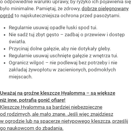
o odpowiednie warunki uprawy, by ryzyko ich pojawienia się
było minimalne. Pamiętaj, że zdrowy,
dobrze pielęgnowany
ogród
to najskuteczniejsza ochrona przed pasożytami.
Regularnie usuwaj opadłe łuski spod tui.
Nie sadź tuj zbyt gęsto – zadbaj o przewiew i dostęp
światła.
Przycinaj dolne gałęzie, aby nie dotykały gleby.
Regularnie usuwaj uschnięte gałęzie z wnętrza tui.
Ogranicz wilgoć – nie podlewaj bez potrzeby i nie
zakładaj żywopłotu w zacienionych, podmokłych
miejscach.
Uważaj na groźne kleszcze Hyalomma – są większe
niż inne, potrafią gonić ofiarę!
Kleszcze Hyalomma są bardziej niebezpieczne
od rodzimych, ale mało znane. Jeśli więc znajdziesz
w ogrodzie lub na spacerze nietypowego kleszcza, prześlij
go naukowcom do zbadania.