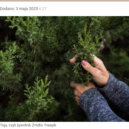
Dodano:
3
maja
2025
6:27
Tuja, czyli żywotnik
Źródło:
Freepik