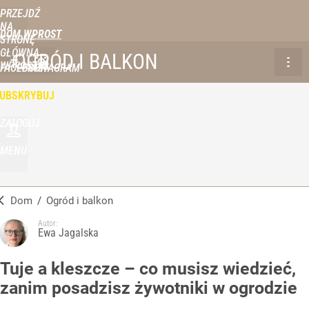
PRZEJDŹ
NA
DOM WPROST
STRONĘ
GŁÓWNĄ
OGRÓD I BALKON
WPROST.PL
FACEBOOK
INSTAGRAM
UBSKRYBUJ
ZALOGUJ
MENU
Dom
/
Ogród i balkon
Autor:
Ewa Jagalska
Tuje a kleszcze – co musisz wiedzieć,
zanim posadzisz żywotniki w ogrodzie