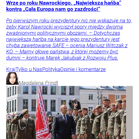
Wrze po roku Nawrockiego. „Największa hańba”
kontra „Cała Europa nam go zazdrości”
Po pierwszym roku prezydentury nic nie wskazuje na to,
żeby Karol Nawrocki wyciszył spory między dwoma
zwaśnionymi politycznymi obozami. – Dotychczas
największą hańbą na karcie jego prezydentury jest
chyba zawetowanie SAFE – ocenia Mariusz Witczak z
KO. – Mamy głowę państwa, z której możemy być
dumni – kontruje Marek Jakubiak z Rozwoju Plus.
Kraj
Tylko u Nas
Polityka
Opinie i komentarze
Magdalena
Frindt