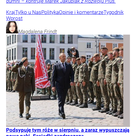
dumni – kontruje Marek Jakubiak z Rozwoju Plus.
Kraj
Tylko u Nas
Polityka
Opinie i komentarze
Tygodnik
Wprost
Magdalena
Frindt
Podsypuję tym róże w sierpniu, a zaraz wypuszczają