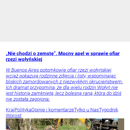
„Nie chodzi o zemstę”. Mocny apel w sprawie ofiar
rzezi wołyńskiej
W Buenos Aires potomkowie ofiar rzezi wołyńskiej
wciąż pokazują rodzinne zdjęcia i listy, wspominając
bliskich zamordowanych z niezwykłym okrucieństwem.
Ich dramat przypomina, że dla wielu rodzin Wołyń nie
jest historią zamkniętą, lecz bolesną raną, która do dziś
nie została zagojona.
Kraj
Polityka
Opinie i komentarze
Tylko u Nas
Tygodnik
Wprost