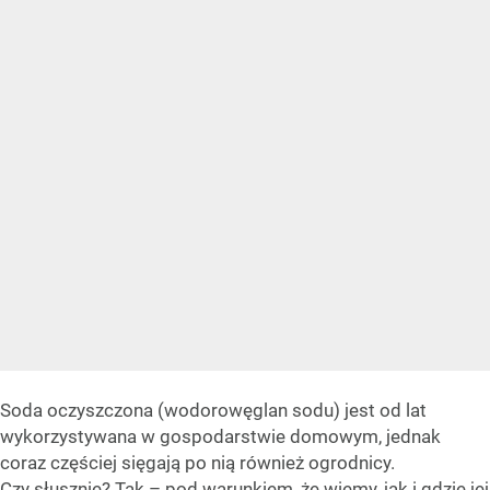
Soda oczyszczona (wodorowęglan sodu) jest od lat
wykorzystywana w gospodarstwie domowym, jednak
coraz częściej sięgają po nią również ogrodnicy.
Czy słusznie? Tak – pod warunkiem, że wiemy, jak i gdzie jej