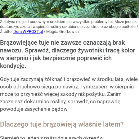
Żelatyna nie jest cudownym środkiem na wszystkie problemy tui. Może jednak
dostarczyć azotu i wspierać rośliny osłabione przez stres oraz ubogie podłoże
/
Źródło:
Dom WPROST.pl
/
Magda Grefkowicz
Brązowiejące tuje nie zawsze oznaczają brak
nawozu. Sprawdź, dlaczego żywotniki tracą kolor
w sierpniu i jak bezpiecznie poprawić ich
kondycję.
Gdy tuje zaczynają żółknąć i brązowieć w środku lata, wiele
osób odruchowo sięga po nawóz. Tymczasem w sierpniu
może to przynieść więcej szkody niż pożytku. Zanim
zaczniesz dokarmiać rośliny, sprawdź, co naprawdę
powoduje zasychanie pędów.
Dlaczego tuje brązowieją właśnie latem?
Sierpień to jeden z najtrudniejszych okresów