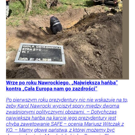
Wrze po roku Nawrockiego. „Największa hańba”
kontra „Cała Europa nam go zazdrości”
Po pierwszym roku prezydentury nic nie wskazuje na to,
żeby Karol Nawrocki wyciszył spory między dwoma
zwaśnionymi politycznymi obozami. – Dotychczas
największą hańbą na karcie jego prezydentury jest
chyba zawetowanie SAFE – ocenia Mariusz Witczak z
KO. – Mamy głowę państwa, z której możemy być