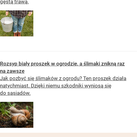
gęstą trawą.
Rozsyp biały proszek w ogrodzie, a ślimaki znikną raz
na zawsze
Jak pozbyć się ślimaków z ogrodu? Ten proszek działa
natychmiast. Dzięki niemu szkodniki wyniosą się
do sąsiadów.