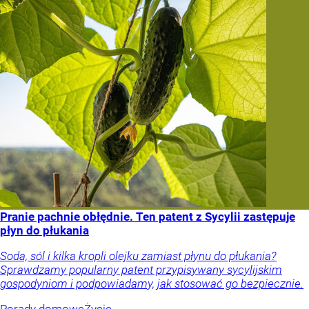
Pranie pachnie obłędnie. Ten patent z Sycylii zastępuje
płyn do płukania
Soda, sól i kilka kropli olejku zamiast płynu do płukania?
Sprawdzamy popularny patent przypisywany sycylijskim
gospodyniom i podpowiadamy, jak stosować go bezpiecznie.