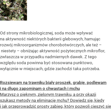
Od strony mikrobiologicznej, soda może wpływać
na aktywność niektórych bakterii glebowych, hamując
rozwój mikroorganizmów chorobotwórczych, ale też –
niestety – obniżając aktywność pożytecznych mikroflor,
zwłaszcza w przypadku nadmiernych dawek. Z tego
względu soda powinna być stosowana punktowo,
wyłącznie w miejscach, gdzie zachodzi taka potrzeba.
Rozsiewam na trawniku biały proszek, grabię, podlewam
i na długo zapominam o chwastach i mchu
Marzysz o pięknym, zielonym trawniku, a przy okazji
szukasz metody na eliminację mchu? Dowiedz się, kiedy
i jak przeprowadzić prosty zabieg, który pozwoli cieszyć się