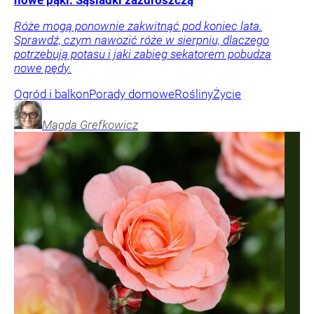
nowe pąki. Sąsiadki zazdroszczą
Róże mogą ponownie zakwitnąć pod koniec lata.
Sprawdź, czym nawozić róże w sierpniu, dlaczego
potrzebują potasu i jaki zabieg sekatorem pobudza
nowe pędy.
Ogród i balkon
Porady domowe
Rośliny
Życie
Magda
Grefkowicz