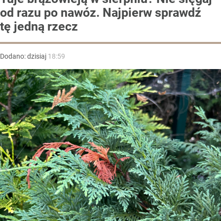
od razu po nawóz. Najpierw sprawdź
tę jedną rzecz
Dodano:
dzisiaj
18:59