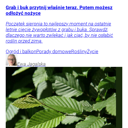
Grab i buk przytnij właśnie teraz. Potem możesz
odłożyć nożyce
Początek sierpnia to najlepszy moment na ostatnie
letnie cięcie żywopłotów z grabu i buka. Sprawdź,
dlaczego nie warto zwlekać i jak ciąć, by nie osłabić
roślin przed zimą.
Ogród i balkon
Porady domowe
Rośliny
Życie
Ewa
Jagalska