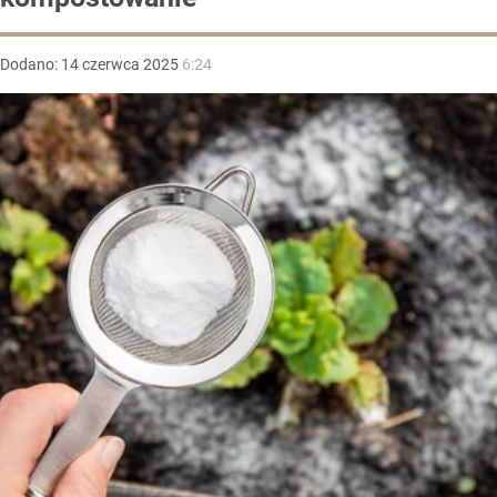
Dodano:
14
czerwca
2025
6:24