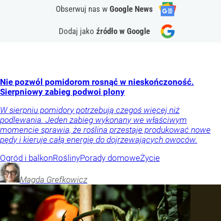
Obserwuj nas
w
Google News
Dodaj jako
źródło w Google
Nie pozwól pomidorom rosnąć w nieskończoność.
Sierpniowy zabieg podwoi plony
W sierpniu pomidory potrzebują czegoś więcej niż
podlewania. Jeden zabieg wykonany we właściwym
momencie sprawia, że roślina przestaje produkować nowe
pędy i kieruje całą energię do dojrzewających owoców.
Ogród i balkon
Rośliny
Porady domowe
Życie
Magda
Grefkowicz