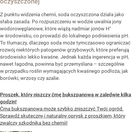
oczyszczonej
Z punktu widzenia chemii, soda oczyszczona działa jako
słaba zasada. Po rozpuszczeniu w wodzie uwalnia jony
wodorowęglanowe, które wiążą nadmiar jonów H⁺
w środowisku, co prowadzi do lokalnego podniesienia pH.
To tłumaczy, dlaczego soda może tymczasowo ograniczać
rozwój niektórych patogenów grzybowych, które preferują
środowisko lekko kwaśne. Jednak każda ingerencja w pH,
nawet łagodna, powinna być przemyślana – szczególnie
w przypadku roślin wymagających kwaśnego podłoża, jak
borówki, wrzosy czy azalie.
Proszek, który niszczy ćmę bukszpanową w zaledwie kilka
godzin!
Ćma bukszpanowa może szybko zniszczyć Twój ogród.
Sprawdź skuteczny i naturalny oprysk z proszkiem, który
zwalczy szkodnika bez chemii!