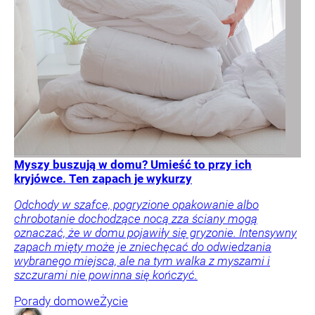
Myszy buszują w domu? Umieść to przy ich
kryjówce. Ten zapach je wykurzy
Odchody w szafce, pogryzione opakowanie albo
chrobotanie dochodzące nocą zza ściany mogą
oznaczać, że w domu pojawiły się gryzonie. Intensywny
zapach mięty może je zniechęcać do odwiedzania
wybranego miejsca, ale na tym walka z myszami i
szczurami nie powinna się kończyć.
Porady domowe
Życie