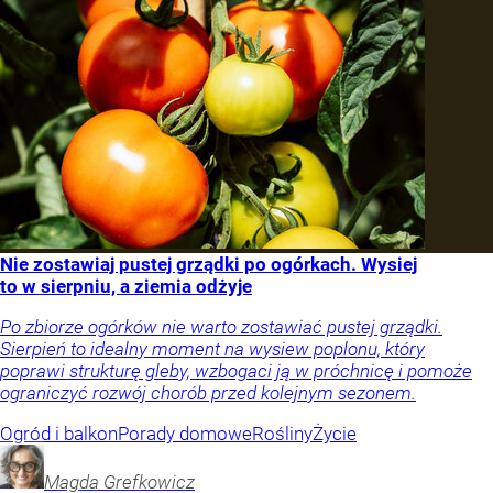
Nie zostawiaj pustej grządki po ogórkach. Wysiej
to w sierpniu, a ziemia odżyje
Po zbiorze ogórków nie warto zostawiać pustej grządki.
Sierpień to idealny moment na wysiew poplonu, który
poprawi strukturę gleby, wzbogaci ją w próchnicę i pomoże
ograniczyć rozwój chorób przed kolejnym sezonem.
Ogród i balkon
Porady domowe
Rośliny
Życie
Magda
Grefkowicz