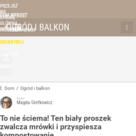
PRZEJDŹ
NA
DOM WPROST
STRONĘ
GŁÓWNĄ
OGRÓD I BALKON
WPROST.PL
FACEBOOK
INSTAGRAM
UBSKRYBUJ
ZALOGUJ
MENU
Dom
/
Ogród i balkon
Autor:
Magda Grefkowicz
To nie ściema! Ten biały proszek
zwalcza mrówki i przyspiesza
kompostowanie