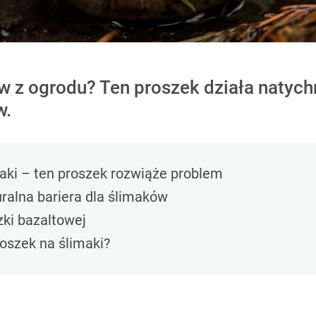
w z ogrodu? Ten proszek działa natych
w.
aki – ten proszek rozwiąże problem
ralna bariera dla ślimaków
ki bazaltowej
roszek na ślimaki?