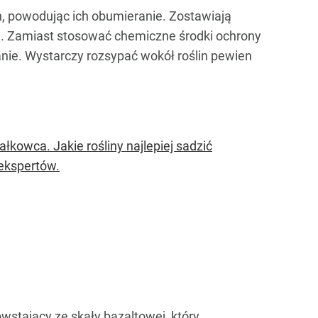
n, powodując ich obumieranie. Zostawiają
ych. Zamiast stosować chemiczne środki ochrony
nie. Wystarczy rozsypać wokół roślin pewien
kowca. Jakie rośliny najlepiej sadzić
 ekspertów.
wstający ze skały bazaltowej, który