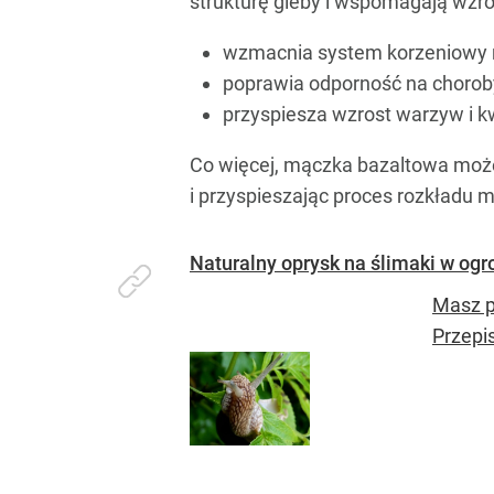
strukturę gleby i wspomagają wzro
wzmacnia system korzeniowy r
poprawia odporność na choroby 
przyspiesza wzrost warzyw i k
Co więcej, mączka bazaltowa może
i przyspieszając proces rozkładu m
Naturalny oprysk na ślimaki w ogro
Masz p
Przepis