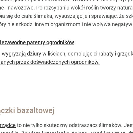
 i nawozowe. Po rozsypaniu wokół roślin tworzy naturaln
 się do ciała ślimaka, wysuszając je i sprawiając, że sz
tóry nie szkodzi innym organizmom i nie wpływa negatywn
niezawodne patenty ogrodników
 wygryzają dziury w liściach, demolując ci rabaty i grządk
anych przez doświadczonych ogrodników.
czki bazaltowej
grządce
to nie tylko skuteczny odstraszacz ślimaków. Jes