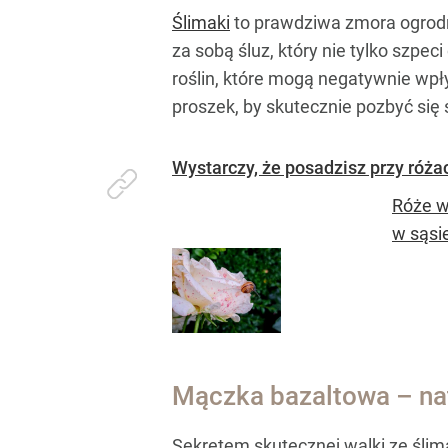
Ślimaki
to prawdziwa zmora ogrodni
za sobą śluz, który nie tylko szp
roślin, które mogą negatywnie wpł
proszek, by skutecznie pozbyć się
Wystarczy, że posadzisz przy różac
Róże w
w sąsie
Mączka bazaltowa – nat
Sekretem skutecznej walki ze ślim