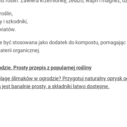
st roślin. Zawiera krzemionkę, żelazo, wapń i magnez, d
oślin,
i szkodniki,
wiatów.
 być stosowana jako dodatek do kompostu, pomagając w
aterii organicznej.
dzie. Prosty przepis z popularnej rośliny
lagę ślimaków w ogrodzie? Przygotuj naturalny oprysk ods
 jest banalnie prosty, a składniki łatwo dostępne.