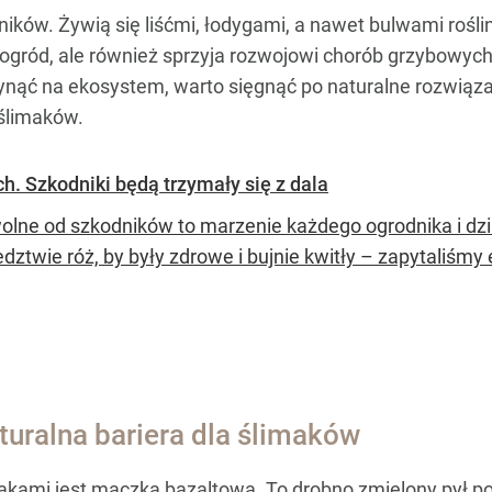
ków. Żywią się liśćmi, łodygami, a nawet bulwami rośli
eci ogród, ale również sprzyja rozwojowi chorób grzybow
ynąć na ekosystem, warto sięgnąć po naturalne rozwiąza
 ślimaków.
h. Szkodniki będą trzymały się z dala
olne od szkodników to marzenie każdego ogrodnika i dział
dztwie róż, by były zdrowe i bujnie kwitły – zapytaliśmy
uralna bariera dla ślimaków
akami jest mączka bazaltowa. To drobno zmielony pył po