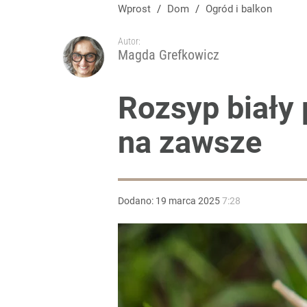
Wprost
/
Dom
/
Ogród i balkon
Autor:
Magda Grefkowicz
Rozsyp biały 
na zawsze
Dodano:
19
marca
2025
7:28