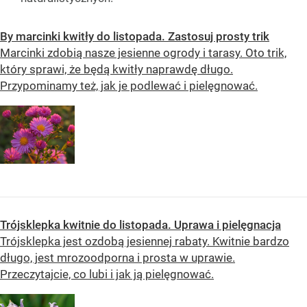
By marcinki kwitły do listopada. Zastosuj prosty trik
Marcinki zdobią nasze jesienne ogrody i tarasy. Oto trik,
który sprawi, że będą kwitły naprawdę długo.
Przypominamy też, jak je podlewać i pielęgnować.
Trójsklepka kwitnie do listopada. Uprawa i pielęgnacja
Trójsklepka jest ozdobą jesiennej rabaty. Kwitnie bardzo
długo, jest mrozoodporna i prosta w uprawie.
Przeczytajcie, co lubi i jak ją pielęgnować.