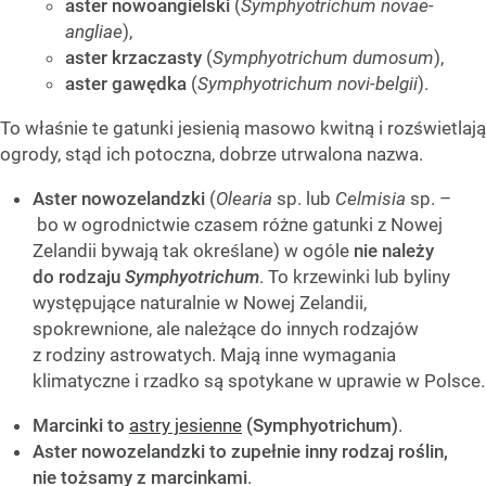
aster nowoangielski
(
Symphyotrichum novae-
angliae
),
aster krzaczasty
(
Symphyotrichum dumosum
),
aster gawędka
(
Symphyotrichum novi-belgii
).
To właśnie te gatunki jesienią masowo kwitną i rozświetlają
ogrody, stąd ich potoczna, dobrze utrwalona nazwa.
Aster nowozelandzki
(
Olearia
sp. lub
Celmisia
sp. –
bo w ogrodnictwie czasem różne gatunki z Nowej
Zelandii bywają tak określane) w ogóle
nie należy
do rodzaju
Symphyotrichum
. To krzewinki lub byliny
występujące naturalnie w Nowej Zelandii,
spokrewnione, ale należące do innych rodzajów
z rodziny astrowatych. Mają inne wymagania
klimatyczne i rzadko są spotykane w uprawie w Polsce.
Marcinki to
astry jesienne
(Symphyotrichum)
.
Aster nowozelandzki to zupełnie inny rodzaj roślin,
nie tożsamy z marcinkami
.