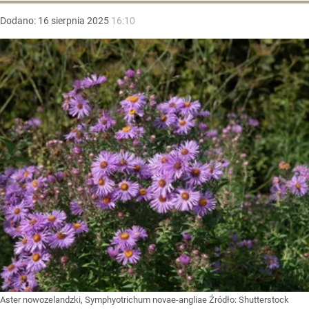
Dodano:
16
sierpnia
2025
16:10
Aster nowozelandzki, Symphyotrichum novae-angliae
Źródło:
Shutterstock