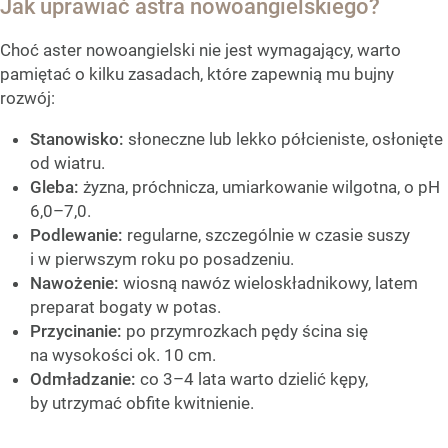
Jak uprawiać astra nowoangielskiego?
Choć aster nowoangielski nie jest wymagający, warto
pamiętać o kilku zasadach, które zapewnią mu bujny
rozwój:
Stanowisko:
słoneczne lub lekko półcieniste, osłonięte
od wiatru.
Gleba:
żyzna, próchnicza, umiarkowanie wilgotna, o pH
6,0–7,0.
Podlewanie:
regularne, szczególnie w czasie suszy
i w pierwszym roku po posadzeniu.
Nawożenie:
wiosną nawóz wieloskładnikowy, latem
preparat bogaty w potas.
Przycinanie:
po przymrozkach pędy ścina się
na wysokości ok. 10 cm.
Odmładzanie:
co 3–4 lata warto dzielić kępy,
by utrzymać obfite kwitnienie.