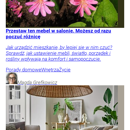
Przestaw ten mebel w salonie. Możesz od razu
poczuć różnicę
Jak urządzić mieszkanie, by lepiej się w nim czuć?
Sprawdź, jak ustawienie mebli, światło, porządek i
rośliny wpływają na komfort i samopoczucie.
Porady domowe
Wnętrza
Życie
Magda
Grefkowicz