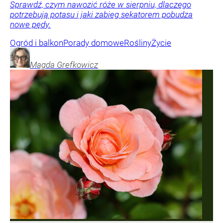
Sprawdź, czym nawozić róże w sierpniu, dlaczego
potrzebują potasu i jaki zabieg sekatorem pobudza
nowe pędy.
Ogród i balkon
Porady domowe
Rośliny
Życie
Magda
Grefkowicz