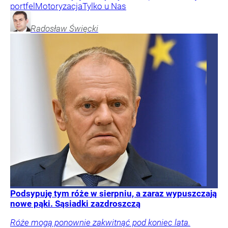
portfel
Motoryzacja
Tylko u Nas
Radosław
Święcki
Podsypuję tym róże w sierpniu, a zaraz wypuszczają
nowe pąki. Sąsiadki zazdroszczą
Róże mogą ponownie zakwitnąć pod koniec lata.