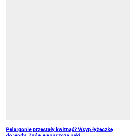
Pelargonie przestały kwitnąć? Wsyp łyżeczkę
do wody. Znów wypuszczą pąki