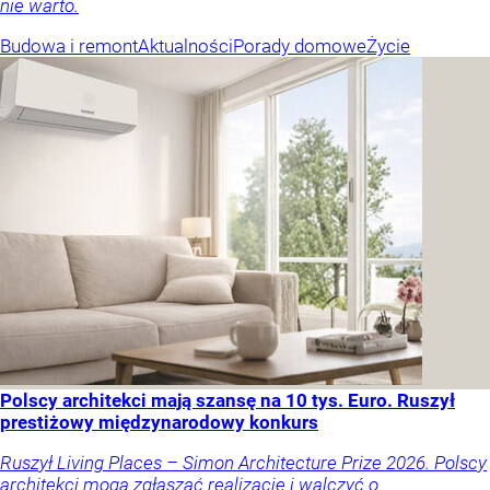
nie warto.
Budowa i remont
Aktualności
Porady domowe
Życie
Polscy architekci mają szansę na 10 tys. Euro. Ruszył
prestiżowy międzynarodowy konkurs
Ruszył Living Places – Simon Architecture Prize 2026. Polscy
architekci mogą zgłaszać realizacje i walczyć o