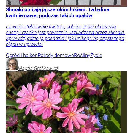
Ślimaki omijają ją szerokim łukiem. Ta bylina
kwitnie nawet podczas takich upałów
Lewizja efektownie kwitnie, dobrze znosi okresową
suszę i rzadko jest poważnie uszkadzana przez ślimaki.
Sprawdź, gdzie ją posadzić i jak uniknąć najczęstszego
błędu w uprawie.
Ogród i balkon
Porady domowe
Rośliny
Życie
Magda
Grefkowicz