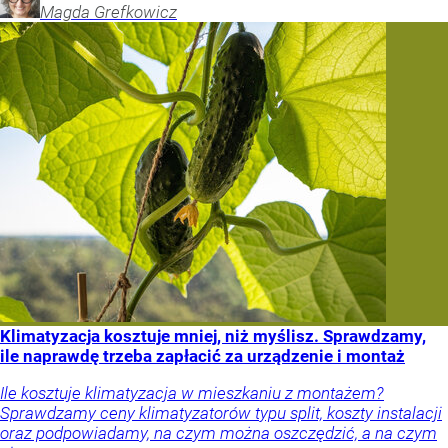
Magda
Grefkowicz
Klimatyzacja kosztuje mniej, niż myślisz. Sprawdzamy,
ile naprawdę trzeba zapłacić za urządzenie i montaż
Ile kosztuje klimatyzacja w mieszkaniu z montażem?
Sprawdzamy ceny klimatyzatorów typu split, koszty instalacji
oraz podpowiadamy, na czym można oszczędzić, a na czym