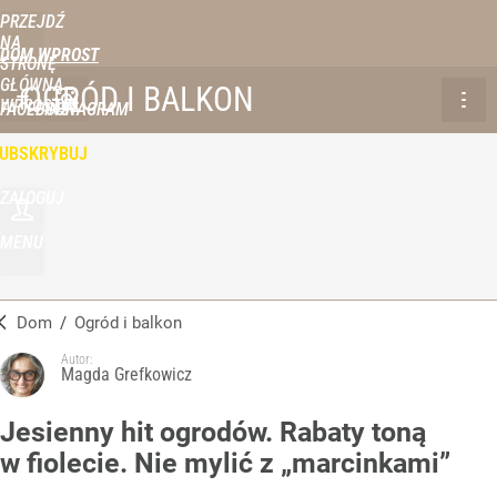
PRZEJDŹ
NA
DOM WPROST
STRONĘ
GŁÓWNĄ
OGRÓD I BALKON
WPROST.PL
FACEBOOK
INSTAGRAM
UBSKRYBUJ
ZALOGUJ
MENU
Dom
/
Ogród i balkon
Autor:
Magda Grefkowicz
Jesienny hit ogrodów. Rabaty toną
w fiolecie. Nie mylić z „marcinkami”