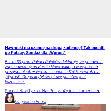
Nawrocki ma szansę na drugą kadencję? Tak ocenili
go Polacy. Sondaż dla „Wprost”
Blisko 39 proc. Polek i Polaków deklaruje, że ponownie
zagłosowałoby na Karola Nawrockiego w wyborach
prezydenckich – wynika z sondażu SW Research dla
„Wprost”. Grupa krytyków głowy państwa jest
liczniejsza.
Sondaże
Kraj
Tylko u Nas
Polityka
Opinie i komentarze
Magdalena
Frindt