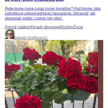
Pelargonie mają coraz mniej kwiatów? Pod koniec lata
potrzebują odpowiedniego nawożenia. Sprawdź, jak
stosować potas i czego nie robić.
Ogród i balkon
Porady domowe
Rośliny
Życie
Magda
Grefkowicz