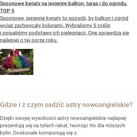
Sezonowe kwiaty na jesienny balkon, taras i do ogrodu.
TOP 5
Sezonowe, jesienne kwiaty to sposób, by balkon i ogród
wciąż zachwycały kolorami. Wybraliśmy 5 roślin
i opisaliśmy podstawy ich pielęgnacji. One sprawdzą się
najlepiej o tej porze roku.
Gdzie i z czym sadzić astry nowoangielskie?
Dzięki swojej wysokości astry nowoangielskie najlepiej
prezentują się na tyłach rabat, tworząc tło dla niższych
bylin. Doskonale komponują się z: