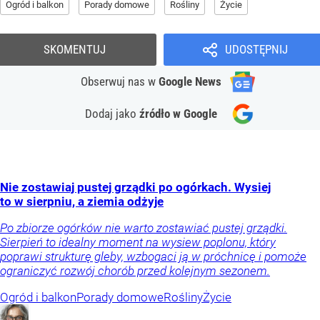
Ogród i balkon
Porady domowe
Rośliny
Życie
SKOMENTUJ
UDOSTĘPNIJ
Obserwuj nas
w
Google News
Dodaj jako
źródło w Google
Nie zostawiaj pustej grządki po ogórkach. Wysiej
to w sierpniu, a ziemia odżyje
Po zbiorze ogórków nie warto zostawiać pustej grządki.
Sierpień to idealny moment na wysiew poplonu, który
poprawi strukturę gleby, wzbogaci ją w próchnicę i pomoże
ograniczyć rozwój chorób przed kolejnym sezonem.
Ogród i balkon
Porady domowe
Rośliny
Życie