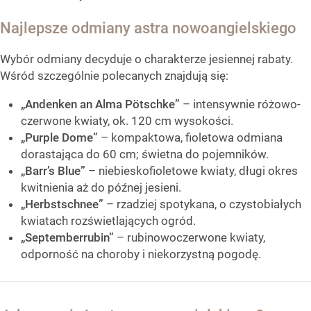
Najlepsze odmiany astra nowoangielskiego
Wybór odmiany decyduje o charakterze jesiennej rabaty.
Wśród szczególnie polecanych znajdują się:
„Andenken an Alma Pötschke”
– intensywnie różowo-
czerwone kwiaty, ok. 120 cm wysokości.
„Purple Dome”
– kompaktowa, fioletowa odmiana
dorastająca do 60 cm; świetna do pojemników.
„Barr’s Blue”
– niebieskofioletowe kwiaty, długi okres
kwitnienia aż do późnej jesieni.
„Herbstschnee”
– rzadziej spotykana, o czystobiałych
kwiatach rozświetlających ogród.
„Septemberrubin”
– rubinowoczerwone kwiaty,
odporność na choroby i niekorzystną pogodę.