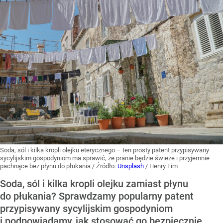
Soda, sól i kilka kropli olejku eterycznego – ten prosty patent przypisywany
sycylijskim gospodyniom ma sprawić, że pranie będzie świeże i przyjemnie
pachnące bez płynu do płukania
/ Źródło:
Unsplash
/
Henry Lim
Soda, sól i kilka kropli olejku zamiast płynu
do płukania? Sprawdzamy popularny patent
przypisywany sycylijskim gospodyniom
i podpowiadamy, jak stosować go bezpiecznie.