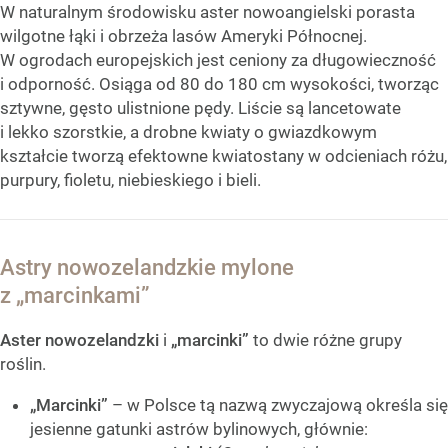
W naturalnym środowisku aster nowoangielski porasta
wilgotne łąki i obrzeża lasów Ameryki Północnej.
W ogrodach europejskich jest ceniony za długowieczność
i odporność. Osiąga od 80 do 180 cm wysokości, tworząc
sztywne, gęsto ulistnione pędy. Liście są lancetowate
i lekko szorstkie, a drobne kwiaty o gwiazdkowym
kształcie tworzą efektowne kwiatostany w odcieniach różu,
purpury, fioletu, niebieskiego i bieli.
Astry nowozelandzkie mylone
z „marcinkami”
Aster nowozelandzki
i
„marcinki”
to dwie różne grupy
roślin.
„Marcinki”
– w Polsce tą nazwą zwyczajową określa się
jesienne gatunki astrów bylinowych, głównie: