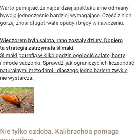
Warto pamiętać, że najbardziej spektakularne odmiany
bywają jednocześnie bardziej wymagające. Część z nich
gorzej znosi długotrwałe opady i błędy w nawożeniu.
Wieczorem była sałata, rano zostały dziury. Dopiero
ta strategia zatrzymała ślimaki
Ślimaki potrafią w kilka godzin ogołocić sałatę, hosty
i młode sadzonki. Sprawdź, jak ograniczyć ich liczebność
naturalnymi metodami i dlaczego jedna bariera zwykle
nie wystarcza.
Nie tylko ozdoba. Kalibrachoa pomaga