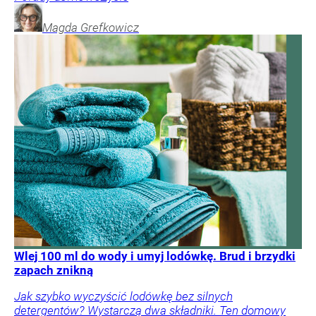
Magda
Grefkowicz
Wlej 100 ml do wody i umyj lodówkę. Brud i brzydki
zapach znikną
Jak szybko wyczyścić lodówkę bez silnych
detergentów? Wystarczą dwa składniki. Ten domowy