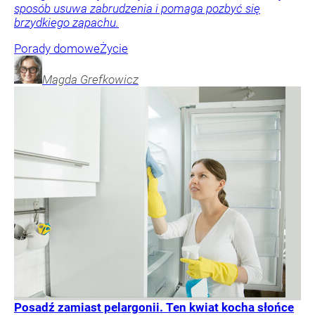
sposób usuwa zabrudzenia i pomaga pozbyć się
brzydkiego zapachu.
Porady domowe
Życie
Magda
Grefkowicz
Posadź zamiast pelargonii. Ten kwiat kocha słońce