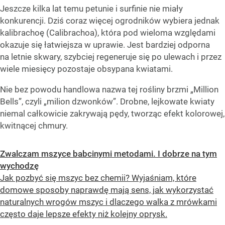
Jeszcze kilka lat temu petunie i surfinie nie miały
konkurencji. Dziś coraz więcej ogrodników wybiera jednak
kalibrachoę (Calibrachoa), która pod wieloma względami
okazuje się łatwiejsza w uprawie. Jest bardziej odporna
na letnie skwary, szybciej regeneruje się po ulewach i przez
wiele miesięcy pozostaje obsypana kwiatami.
Nie bez powodu handlowa nazwa tej rośliny brzmi „Million
Bells”, czyli „milion dzwonków”. Drobne, lejkowate kwiaty
niemal całkowicie zakrywają pędy, tworząc efekt kolorowej,
kwitnącej chmury.
Zwalczam mszyce babcinymi metodami. I dobrze na tym
wychodzę
Jak pozbyć się mszyc bez chemii? Wyjaśniam, które
domowe sposoby naprawdę mają sens, jak wykorzystać
naturalnych wrogów mszyc i dlaczego walka z mrówkami
często daje lepsze efekty niż kolejny oprysk.