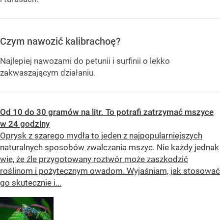
Czym nawozić kalibrachoę?
Najlepiej nawozami do petunii i surfinii o lekko
zakwaszającym działaniu.
Od 10 do 30 gramów na litr. To potrafi zatrzymać mszyce
w 24 godziny
Oprysk z szarego mydła to jeden z najpopularniejszych
naturalnych sposobów zwalczania mszyc. Nie każdy jednak
wie, że źle przygotowany roztwór może zaszkodzić
roślinom i pożytecznym owadom. Wyjaśniam, jak stosować
go skutecznie i...