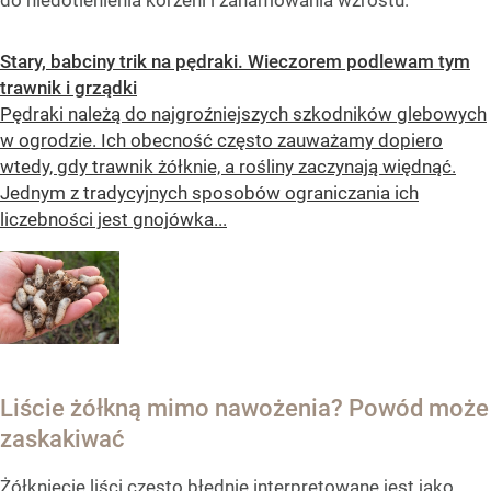
Stary, babciny trik na pędraki. Wieczorem podlewam tym
trawnik i grządki
Pędraki należą do najgroźniejszych szkodników glebowych
w ogrodzie. Ich obecność często zauważamy dopiero
wtedy, gdy trawnik żółknie, a rośliny zaczynają więdnąć.
Jednym z tradycyjnych sposobów ograniczania ich
liczebności jest gnojówka...
Liście żółkną mimo nawożenia? Powód może
zaskakiwać
Żółknięcie liści często błędnie interpretowane jest jako