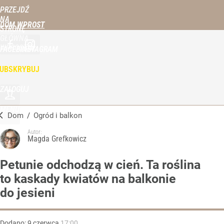
PRZEJDŹ
NA
DOM WPROST
STRONĘ
GŁÓWNĄ
WPROST.PL
FACEBOOK
INSTAGRAM
UBSKRYBUJ
ZALOGUJ
MENU
Dom
/
Ogród i balkon
Autor:
Magda Grefkowicz
Petunie odchodzą w cień. Ta roślina
to kaskady kwiatów na balkonie
do jesieni
Dodano:
9
czerwca
17:00