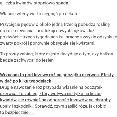
a liczba kwiatów stopniowo spada.
Właśnie wtedy warto sięgnąć po sekator.
Przycięcie pędów o około jedną trzecią pobudza roślinę
do rozkrzewiania i produkcji nowych pąków. Już
po dwóch–trzech tygodniach kalibrachoa zwykle odzyskuje
zwarty pokrój i ponownie obsypuje się kwiatami.
To prosty zabieg, który często decyduje o tym, czy balkon
będzie zachwycał do jesieni.
Wrzucam to pod krzewy róż na początku czerwca. Efekty
widać po kilku tygodniach
Drugie nawożenie róż przypada właśnie na początek
czerwca. To zabieg, który wpływa nie tylko na liczbę
kwiatów, ale również na odporność krzewów na choroby,
upały i szkodniki. Sprawdź, czym zasilić róże, jak robić
to bezpiecznie i...