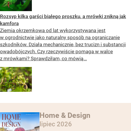
Rozsyp kilka garści białego proszku, a mrówki znikną jak
kamfora
Ziemia okrzemkowa od lat wykorzystywana jest
w ogrodnictwie jako naturalny sposób na ograniczanie
szkodników. Działa mechanicznie, bez trucizn i substancji
owadobójczych. Czy rzeczywiście pomaga w walce
z mrówkami? Sprawdziłam, co mówią...
Home & Design
lipiec 2026