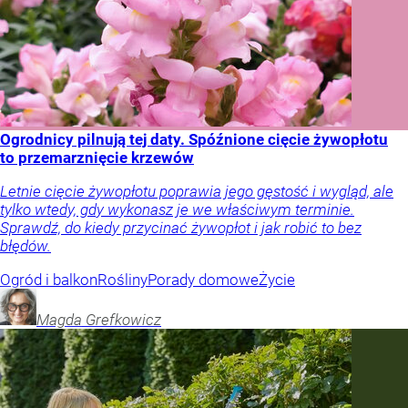
Ogrodnicy pilnują tej daty. Spóźnione cięcie żywopłotu
to przemarznięcie krzewów
Letnie cięcie żywopłotu poprawia jego gęstość i wygląd, ale
tylko wtedy, gdy wykonasz je we właściwym terminie.
Sprawdź, do kiedy przycinać żywopłot i jak robić to bez
błędów.
Ogród i balkon
Rośliny
Porady domowe
Życie
Magda
Grefkowicz