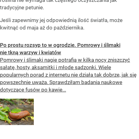
tradycyjne petunie.
Jeśli zapewnimy jej odpowiednią ilość światła, może
kwitnąć od maja aż do października.
Po prostu rozsyp to w ogrodzie. Pomrowy i ślimaki
nie tkną warzyw i kwiatów
Pomrowy i ślimaki nagie potrafią w kilka nocy zniszczyć
sałatę, hosty, aksamitki i młode sadzonki. Wiele
popularnych porad z internetu nie działa tak dobrze, jak się
powszechnie uważa. Sprawdziłam badania naukowe
dotyczące fusów po kawie...