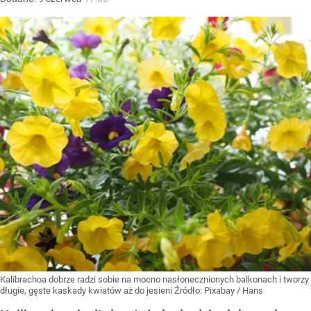
Kalibrachoa dobrze radzi sobie na mocno nasłonecznionych balkonach i tworzy
długie, gęste kaskady kwiatów aż do jesieni
Źródło:
Pixabay
/
Hans