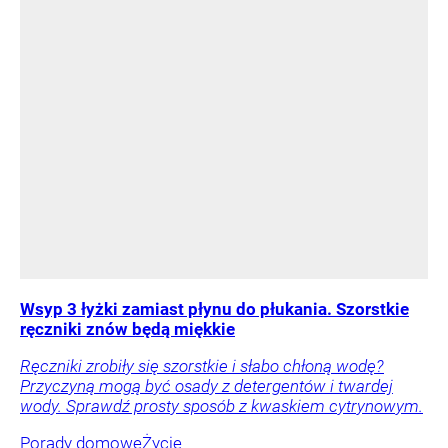
Wsyp 3 łyżki zamiast płynu do płukania. Szorstkie
ręczniki znów będą miękkie
Ręczniki zrobiły się szorstkie i słabo chłoną wodę?
Przyczyną mogą być osady z detergentów i twardej
wody. Sprawdź prosty sposób z kwaskiem cytrynowym.
Porady domowe
Życie