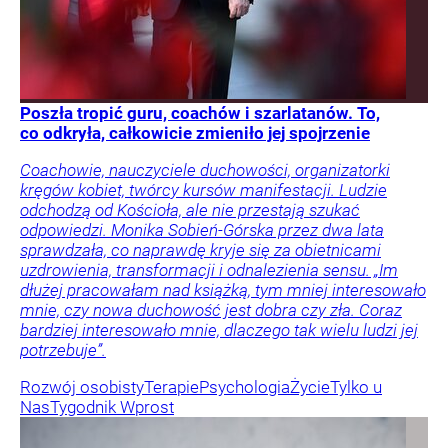
Poszła tropić guru, coachów i szarlatanów. To,
co odkryła, całkowicie zmieniło jej spojrzenie
Coachowie, nauczyciele duchowości, organizatorki
kręgów kobiet, twórcy kursów manifestacji. Ludzie
odchodzą od Kościoła, ale nie przestają szukać
odpowiedzi. Monika Sobień-Górska przez dwa lata
sprawdzała, co naprawdę kryje się za obietnicami
uzdrowienia, transformacji i odnalezienia sensu. „Im
dłużej pracowałam nad książką, tym mniej interesowało
mnie, czy nowa duchowość jest dobra czy zła. Coraz
bardziej interesowało mnie, dlaczego tak wielu ludzi jej
potrzebuje”.
Rozwój osobisty
Terapie
Psychologia
Życie
Tylko u
Nas
Tygodnik Wprost