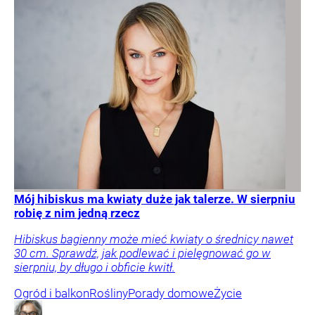
Mój hibiskus ma kwiaty duże jak talerze. W sierpniu
robię z nim jedną rzecz
Hibiskus bagienny może mieć kwiaty o średnicy nawet
30 cm. Sprawdź, jak podlewać i pielęgnować go w
sierpniu, by długo i obficie kwitł.
Ogród i balkon
Rośliny
Porady domowe
Życie