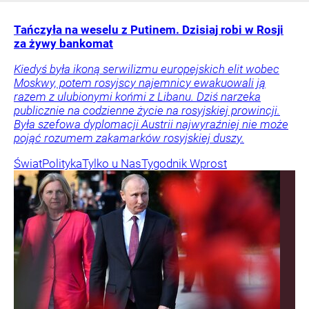
Tańczyła na weselu z Putinem. Dzisiaj robi w Rosji
za żywy bankomat
Kiedyś była ikoną serwilizmu europejskich elit wobec
Moskwy, potem rosyjscy najemnicy ewakuowali ją
razem z ulubionymi końmi z Libanu. Dziś narzeka
publicznie na codzienne życie na rosyjskiej prowincji.
Była szefowa dyplomacji Austrii najwyraźniej nie może
pojąć rozumem zakamarków rosyjskiej duszy.
Świat
Polityka
Tylko u Nas
Tygodnik Wprost