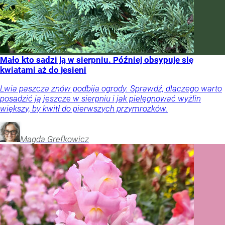
Mało kto sadzi ją w sierpniu. Później obsypuje się
kwiatami aż do jesieni
Lwia paszcza znów podbija ogrody. Sprawdź, dlaczego warto
posadzić ją jeszcze w sierpniu i jak pielęgnować wyżlin
większy, by kwitł do pierwszych przymrozków.
Magda
Grefkowicz