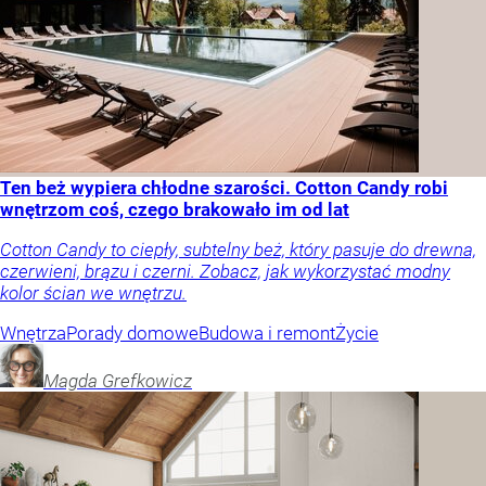
Ten beż wypiera chłodne szarości. Cotton Candy robi
wnętrzom coś, czego brakowało im od lat
Cotton Candy to ciepły, subtelny beż, który pasuje do drewna,
czerwieni, brązu i czerni. Zobacz, jak wykorzystać modny
kolor ścian we wnętrzu.
Wnętrza
Porady domowe
Budowa i remont
Życie
Magda
Grefkowicz