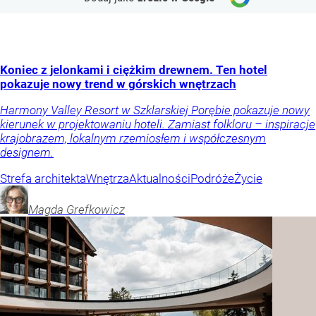
Koniec z jelonkami i ciężkim drewnem. Ten hotel
pokazuje nowy trend w górskich wnętrzach
Harmony Valley Resort w Szklarskiej Porębie pokazuje nowy
kierunek w projektowaniu hoteli. Zamiast folkloru – inspiracje
krajobrazem, lokalnym rzemiosłem i współczesnym
designem.
Strefa architekta
Wnętrza
Aktualności
Podróże
Życie
Magda
Grefkowicz