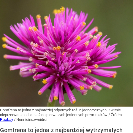
Gomfrena to jedna z najbardziej odpornych roślin jednorocznych. Kwitnie
nieprzerwanie od lata aż do pierwszych jesiennych przymrozków
/ Źródło:
Pixabay
/
Nennieinszweidrei
Gomfrena to jedna z najbardziej wytrzymałych