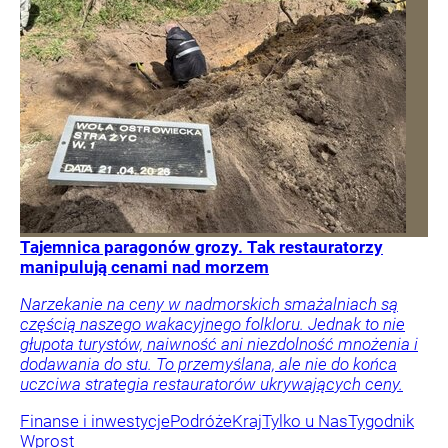
Tajemnica paragonów grozy. Tak restauratorzy
manipulują cenami nad morzem
Narzekanie na ceny w nadmorskich smażalniach są
częścią naszego wakacyjnego folkloru. Jednak to nie
głupota turystów, naiwność ani niezdolność mnożenia i
dodawania do stu. To przemyślana, ale nie do końca
uczciwa strategia restauratorów ukrywających ceny.
Finanse i inwestycje
Podróże
Kraj
Tylko u Nas
Tygodnik
Wprost