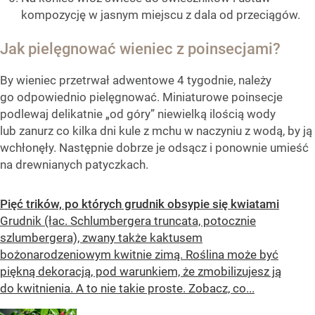
kompozycję w jasnym miejscu z dala od przeciągów.
Jak pielęgnować wieniec z poinsecjami?
By wieniec przetrwał adwentowe 4 tygodnie, należy
go odpowiednio pielęgnować. Miniaturowe poinsecje
podlewaj delikatnie „od góry” niewielką ilością wody
lub zanurz co kilka dni kule z mchu w naczyniu z wodą, by ją
wchłonęły. Następnie dobrze je odsącz i ponownie umieść
na drewnianych patyczkach.
Pięć trików, po których grudnik obsypie się kwiatami
Grudnik (łac. Schlumbergera truncata, potocznie
szlumbergera), zwany także kaktusem
bożonarodzeniowym kwitnie zimą. Roślina może być
piękną dekoracją, pod warunkiem, że zmobilizujesz ją
do kwitnienia. A to nie takie proste. Zobacz, co...