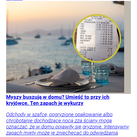
Myszy buszują w domu? Umieść to przy ich
kryjówce. Ten zapach je wykurzy
Odchody w szafce, pogryzione opakowanie albo
chrobotanie dochodzące nocą zza ściany mogą
oznaczać, że w domu pojawiły się gryzonie. Intensywny
zapach mięty może je zniechęcać do odwiedzania