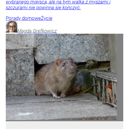
wybranego miejsca, ale na tym walka z myszami i
szczurami nie powinna się kończyć.
Porady domowe
Życie
Magda
Grefkowicz