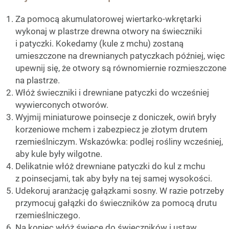
Za pomocą akumulatorowej wiertarko-wkrętarki
wykonaj w plastrze drewna otwory na świeczniki
i patyczki. Kokedamy (kule z mchu) zostaną
umieszczone na drewnianych patyczkach później, więc
upewnij się, że otwory są równomiernie rozmieszczone
na plastrze.
Włóż świeczniki i drewniane patyczki do wcześniej
wywierconych otworów.
Wyjmij miniaturowe poinsecje z doniczek, owiń bryły
korzeniowe mchem i zabezpiecz je złotym drutem
rzemieślniczym. Wskazówka: podlej rośliny wcześniej,
aby kule były wilgotne.
Delikatnie włóż drewniane patyczki do kul z mchu
z poinsecjami, tak aby były na tej samej wysokości.
Udekoruj aranżację gałązkami sosny. W razie potrzeby
przymocuj gałązki do świeczników za pomocą drutu
rzemieślniczego.
Na koniec włóż świece do świeczników i ustaw