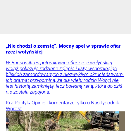
„Nie chodzi o zemstę”. Mocny apel w sprawie ofiar
rzezi wołyńskiej
W Buenos Aires potomkowie ofiar rzezi wołyńskiej
wciąż pokazują rodzinne zdjęcia i listy, wspominając
bliskich zamordowanych z niezwykłym okrucieństwem.
Ich dramat przypomina, że dla wielu rodzin Wołyń nie
jest historią zamkniętą, lecz bolesną raną, która do dziś
nie została zagojona.
Kraj
Polityka
Opinie i komentarze
Tylko u Nas
Tygodnik
Wprost