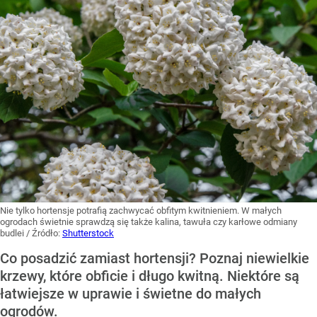
Nie tylko hortensje potrafią zachwycać obfitym kwitnieniem. W małych
ogrodach świetnie sprawdzą się także kalina, tawuła czy karłowe odmiany
budlei
/ Źródło:
Shutterstock
Co posadzić zamiast hortensji? Poznaj niewielkie
krzewy, które obficie i długo kwitną. Niektóre są
łatwiejsze w uprawie i świetne do małych
ogrodów.