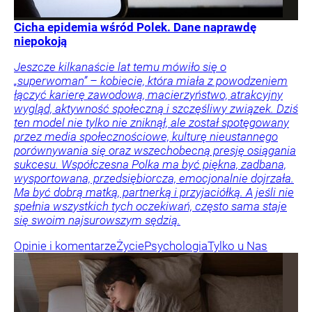
Cicha epidemia wśród Polek. Dane naprawdę
niepokoją
Jeszcze kilkanaście lat temu mówiło się o
„superwoman” – kobiecie, która miała z powodzeniem
łączyć karierę zawodową, macierzyństwo, atrakcyjny
wygląd, aktywność społeczną i szczęśliwy związek. Dziś
ten model nie tylko nie zniknął, ale został spotęgowany
przez media społecznościowe, kulturę nieustannego
porównywania się oraz wszechobecną presję osiągania
sukcesu. Współczesna Polka ma być piękna, zadbana,
wysportowana, przedsiębiorcza, emocjonalnie dojrzała.
Ma być dobrą matką, partnerką i przyjaciółką. A jeśli nie
spełnia wszystkich tych oczekiwań, często sama staje
się swoim najsurowszym sędzią.
Opinie i komentarze
Życie
Psychologia
Tylko u Nas