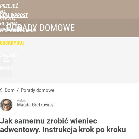
PRZEJDŹ
NA
DOM WPROST
STRONĘ
GŁÓWNĄ
PORADY DOMOWE
WPROST.PL
FACEBOOK
INSTAGRAM
UBSKRYBUJ
ZALOGUJ
MENU
Dom
/
Porady domowe
Autor:
Magda Grefkowicz
Jak samemu zrobić wieniec
adwentowy. Instrukcja krok po kroku