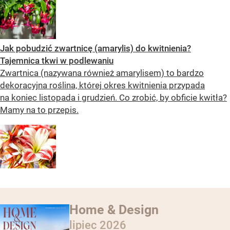
Jak pobudzić zwartnicę (amarylis) do kwitnienia?
Tajemnica tkwi w podlewaniu
Zwartnica (nazywana również amarylisem) to bardzo
dekoracyjna roślina, której okres kwitnienia przypada
na koniec listopada i grudzień. Co zrobić, by obficie kwitła?
Mamy na to przepis.
Home & Design
lipiec 2026