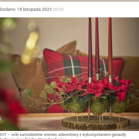
Dodano:
18
listopada
2023
20:03
DIY – zrób samodzielnie wieniec adwentowy z wykorzystaniem gwiazdy