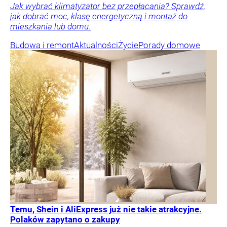
Jak wybrać klimatyzator bez przepłacania? Sprawdź,
jak dobrać moc, klasę energetyczną i montaż do
mieszkania lub domu.
Budowa i remont
Aktualności
Życie
Porady domowe
Temu, Shein i AliExpress już nie takie atrakcyjne.
Polaków zapytano o zakupy