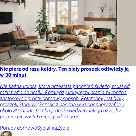
Nie pierz od razu kołdry. Ten biały proszek odświeży ją
w 30 minut
Nie każda kołdra, która przestała pachnieć świeżo, musi od
razu trafić do pralki. Pomiędzy kolejnymi praniami można
zastosować prosty domowy sposób. Potrzebny jest biały
proszek, który większość z nas ma w kuchennej szafce, i
około 30 minut. Trzeba jednak wiedzieć, jak go użyć, by
później nie został między włóknami.
Porady domowe
Sypialnia
Życie