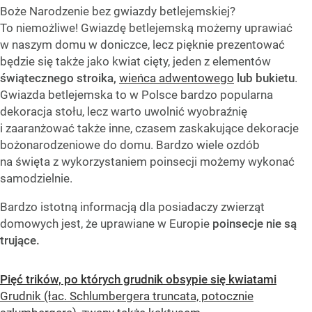
Boże Narodzenie bez gwiazdy betlejemskiej?
To niemożliwe! Gwiazdę betlejemską możemy uprawiać
w naszym domu w doniczce, lecz pięknie prezentować
będzie się także jako kwiat cięty, jeden z elementów
świątecznego stroika,
wieńca adwentowego
lub bukietu
.
Gwiazda betlejemska to w Polsce bardzo popularna
dekoracja stołu, lecz warto uwolnić wyobraźnię
i zaaranżować także inne, czasem zaskakujące dekoracje
bożonarodzeniowe do domu. Bardzo wiele ozdób
na święta z wykorzystaniem poinsecji możemy wykonać
samodzielnie.
Bardzo istotną informacją dla posiadaczy zwierząt
domowych jest, że uprawiane w Europie
poinsecje nie są
trujące.
Pięć trików, po których grudnik obsypie się kwiatami
Grudnik (łac. Schlumbergera truncata, potocznie