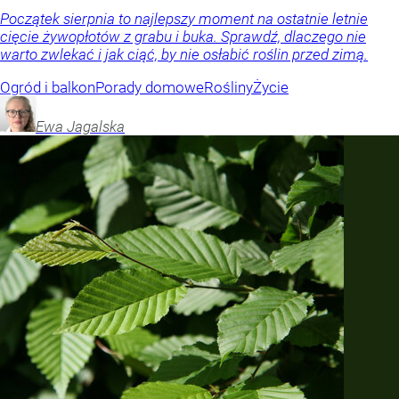
Początek sierpnia to najlepszy moment na ostatnie letnie
cięcie żywopłotów z grabu i buka. Sprawdź, dlaczego nie
warto zwlekać i jak ciąć, by nie osłabić roślin przed zimą.
Ogród i balkon
Porady domowe
Rośliny
Życie
Ewa
Jagalska