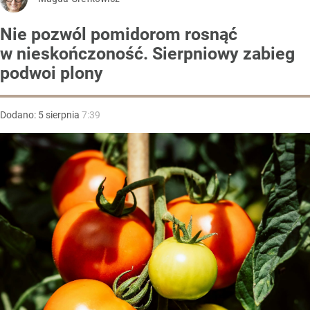
Nie pozwól pomidorom rosnąć
w nieskończoność. Sierpniowy zabieg
podwoi plony
Dodano:
5
sierpnia
7:39