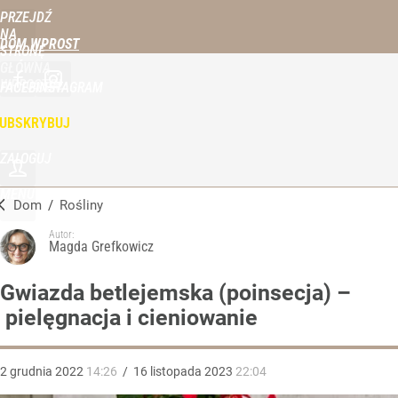
PRZEJDŹ
NA
DOM WPROST
STRONĘ
GŁÓWNĄ
WPROST.PL
FACEBOOK
INSTAGRAM
UBSKRYBUJ
ZALOGUJ
MENU
Dom
/
Rośliny
Autor:
Magda Grefkowicz
Gwiazda betlejemska (poinsecja) –
pielęgnacja i cieniowanie
2
grudnia
2022
14:26
/
16
listopada
2023
22:04