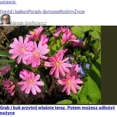
uprawie.
Ogród i balkon
Porady domowe
Rośliny
Życie
Magda
Grefkowicz
Grab i buk przytnij właśnie teraz. Potem możesz odłożyć
nożyce