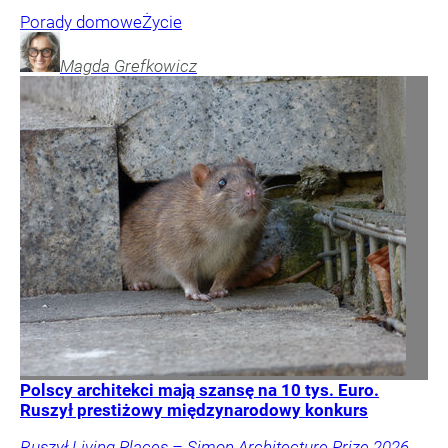
Porady domowe
Życie
Magda
Grefkowicz
Polscy architekci mają szansę na 10 tys. Euro.
Ruszył prestiżowy międzynarodowy konkurs
Ruszył Living Places – Simon Architecture Prize 2026.