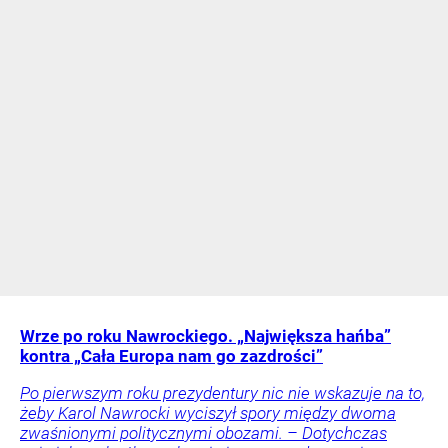
Wrze po roku Nawrockiego. „Największa hańba”
kontra „Cała Europa nam go zazdrości”
Po pierwszym roku prezydentury nic nie wskazuje na to,
żeby Karol Nawrocki wyciszył spory między dwoma
zwaśnionymi politycznymi obozami. – Dotychczas