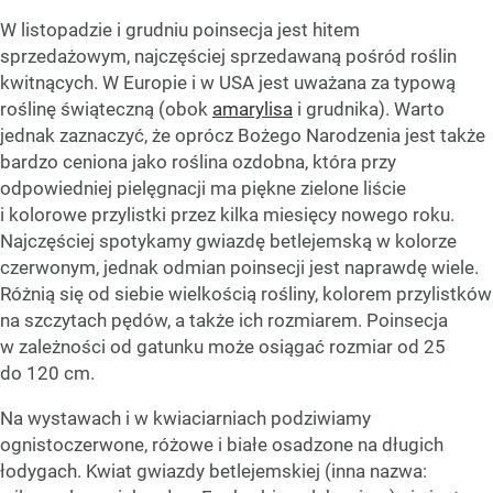
W listopadzie i grudniu poinsecja jest hitem
sprzedażowym, najczęściej sprzedawaną pośród roślin
kwitnących. W Europie i w USA jest uważana za typową
roślinę świąteczną (obok
amarylisa
i grudnika). Warto
jednak zaznaczyć, że oprócz Bożego Narodzenia jest także
bardzo ceniona jako roślina ozdobna, która przy
odpowiedniej pielęgnacji ma piękne zielone liście
i kolorowe przylistki przez kilka miesięcy nowego roku.
Najczęściej spotykamy gwiazdę betlejemską w kolorze
czerwonym, jednak odmian poinsecji jest naprawdę wiele.
Różnią się od siebie wielkością rośliny, kolorem przylistków
na szczytach pędów, a także ich rozmiarem. Poinsecja
w zależności od gatunku może osiągać rozmiar od 25
do 120 cm.
Na wystawach i w kwiaciarniach podziwiamy
ognistoczerwone, różowe i białe osadzone na długich
łodygach. Kwiat gwiazdy betlejemskiej (inna nazwa: