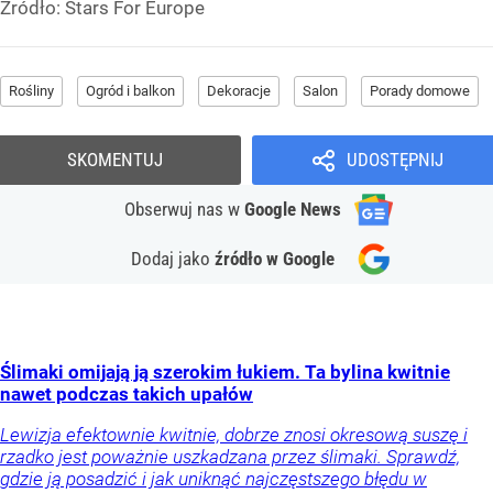
Źródło:
Stars For Europe
Rośliny
Ogród i balkon
Dekoracje
Salon
Porady domowe
SKOMENTUJ
UDOSTĘPNIJ
Obserwuj nas
w
Google News
Dodaj jako
źródło w Google
Ślimaki omijają ją szerokim łukiem. Ta bylina kwitnie
nawet podczas takich upałów
Lewizja efektownie kwitnie, dobrze znosi okresową suszę i
rzadko jest poważnie uszkadzana przez ślimaki. Sprawdź,
gdzie ją posadzić i jak uniknąć najczęstszego błędu w