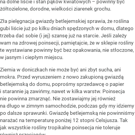
na dolne liście i stan pąków kwiatowych – powinny być
żółtozielone, dorodne, wielkości ziarenek grochu.
Zła pielęgnacja gwiazdy betlejemskiej sprawia, że roślina
gubi liście już po kilku dniach spędzonych w domu, dlatego
trzeba dać sobie (i jej) szansę już na starcie. Jeśli zależy
wam na zdrowej poinsecji, pamiętajcie, że w sklepie rośliny
te wystawiane powinny być bez opakowania, nie stłoczone,
w jasnym i ciepłym miejscu.
Ziemia w doniczkach nie może być ani zbyt sucha, ani
mokra. Przed wyruszeniem z nowo zakupioną gwiazdą
betlejemską do domu, poprośmy sprzedawcę o papier
i starannie ją zawińmy, nawet w kilka warstw. Poinsecja
nie powinna zmarznąć. Nie zostawiajmy jej również
na długo w zimnym samochodzie, podczas gdy my idziemy
po dalsze sprawunki. Gwiazdę betlejemską nie powinniśmy
narażać na temperaturę poniżej 12 stopni Celsjusza. Tak
jak wszystkie rośliny tropikalne poinsecja nie toleruje
również przeciągów.