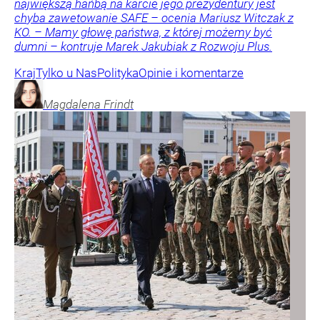
największą hańbą na karcie jego prezydentury jest
chyba zawetowanie SAFE – ocenia Mariusz Witczak z
KO. – Mamy głowę państwa, z której możemy być
dumni – kontruje Marek Jakubiak z Rozwoju Plus.
Kraj
Tylko u Nas
Polityka
Opinie i komentarze
Magdalena
Frindt