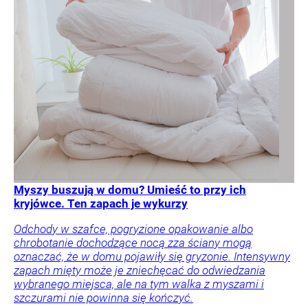
Myszy buszują w domu? Umieść to przy ich
kryjówce. Ten zapach je wykurzy
Odchody w szafce, pogryzione opakowanie albo
chrobotanie dochodzące nocą zza ściany mogą
oznaczać, że w domu pojawiły się gryzonie. Intensywny
zapach mięty może je zniechęcać do odwiedzania
wybranego miejsca, ale na tym walka z myszami i
szczurami nie powinna się kończyć.