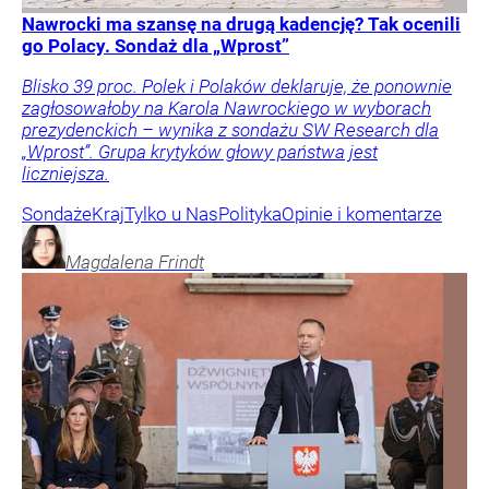
Nawrocki ma szansę na drugą kadencję? Tak ocenili
go Polacy. Sondaż dla „Wprost”
Blisko 39 proc. Polek i Polaków deklaruje, że ponownie
zagłosowałoby na Karola Nawrockiego w wyborach
prezydenckich – wynika z sondażu SW Research dla
„Wprost”. Grupa krytyków głowy państwa jest
liczniejsza.
Sondaże
Kraj
Tylko u Nas
Polityka
Opinie i komentarze
Magdalena
Frindt