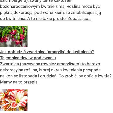
szlumbergera), zwany także kaktusem
bożonarodzeniowym kwitnie zimą. Roślina może być
piękną dekoracją, pod warunkiem, że zmobilizujesz ją
do kwitnienia. A to nie takie proste. Zobacz, co...
Jak pobudzić zwartnicę (amarylis) do kwitnienia?
Tajemnica tkwi w podlewaniu
Zwartnica (nazywana również amarylisem) to bardzo
dekoracyjna roślina, której okres kwitnienia przypada
na koniec listopada i grudzień. Co zrobić, by obficie kwitła?
Mamy na to przepis.