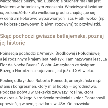
wilczomlecz piękny, łac. Euphorbia pulcherrima) nie jest
kwiatem w botanicznym znaczeniu. Właściwymi kwiatami
są zielonożółte kulki wielkości grochu znajdujące się
w centrum kolorowo wybarwionych liści. Płatki wokół (np.
w kolorze czerwonym, białym, różowym) to przykwiatki.
Skąd pochodzi gwiazda betlejemska, poznaj
jej historię
Poinsecja pochodzi z Ameryki Środkowej i Południowej,
a jej rodzinnym krajem jest Meksyk. Tam nazywana jest „La
Flor de Noche Buena”. W obu Amerykach ze świętami
Bożego Narodzenia kojarzona jest już od XVI wieku.
Roślinę odkrył Joel Roberts Poinsetti, amerykański mąż
stanu i kongresmen, który miał hobby – ogrodnictwo.
Podczas pobytu w Meksyku zauważył roślinę, która
w okresie Bożego Narodzenia zmieniała kolor. Postanowił
uprawiać ją w swojej szklarni w USA. Od nazwiska