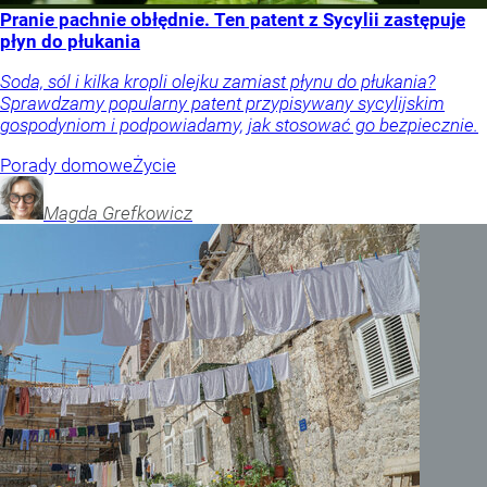
Pranie pachnie obłędnie. Ten patent z Sycylii zastępuje
płyn do płukania
Soda, sól i kilka kropli olejku zamiast płynu do płukania?
Sprawdzamy popularny patent przypisywany sycylijskim
gospodyniom i podpowiadamy, jak stosować go bezpiecznie.
Porady domowe
Życie
Magda
Grefkowicz