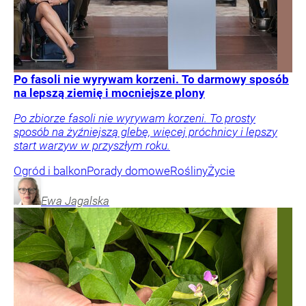
Po fasoli nie wyrywam korzeni. To darmowy sposób
na lepszą ziemię i mocniejsze plony
Po zbiorze fasoli nie wyrywam korzeni. To prosty
sposób na żyźniejszą glebę, więcej próchnicy i lepszy
start warzyw w przyszłym roku.
Ogród i balkon
Porady domowe
Rośliny
Życie
Ewa
Jagalska