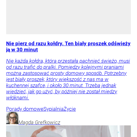
Nie pierz od razu kołdry. Ten biały proszek odświeży
ją w 30 minut
Nie każda kołdra, która przestała pachnieć świeżo, musi
od razu trafić do pralki. Pomiędzy kolejnymi praniami
można zastosować prosty domowy sposób. Potrzebny
jest biały proszek, który większość z nas ma w
kuchennej szafce, i około 30 minut. Trzeba jednak
wiedzieć, jak go użyć, by później nie został między
włóknami.
Porady domowe
Sypialnia
Życie
Magda
Grefkowicz