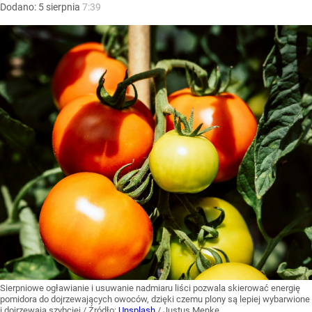
Dodano:
5
sierpnia
7:39
Sierpniowe ogławianie i usuwanie nadmiaru liści pozwala skierować energię
pomidora do dojrzewających owoców, dzięki czemu plony są lepiej wybarwione
i dojrzewają szybciej
/ Źródło:
Unsplash
/
Justus Menke