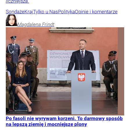
liczniejsza.
Sondaże
Kraj
Tylko u Nas
Polityka
Opinie i komentarze
Magdalena
Frindt
Po fasoli nie wyrywam korzeni. To darmowy sposób
na lepszą ziemię i mocniejsze plony