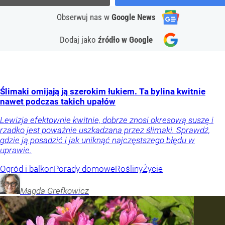
Obserwuj nas
w
Google News
Dodaj jako
źródło w Google
Ślimaki omijają ją szerokim łukiem. Ta bylina kwitnie
nawet podczas takich upałów
Lewizja efektownie kwitnie, dobrze znosi okresową suszę i
rzadko jest poważnie uszkadzana przez ślimaki. Sprawdź,
gdzie ją posadzić i jak uniknąć najczęstszego błędu w
uprawie.
Ogród i balkon
Porady domowe
Rośliny
Życie
Magda
Grefkowicz