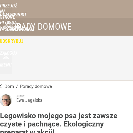
PRZEJDŹ
NA
DOM WPROST
STRONĘ
GŁÓWNĄ
PORADY DOMOWE
WPROST.PL
FACEBOOK
INSTAGRAM
UBSKRYBUJ
ZALOGUJ
MENU
Dom
/
Porady domowe
Autor:
Ewa Jagalska
Legowisko mojego psa jest zawsze
czyste i pachnące. Ekologiczny
preparat w akcji!