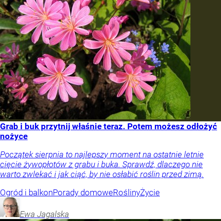
Grab i buk przytnij właśnie teraz. Potem możesz odłożyć
nożyce
Początek sierpnia to najlepszy moment na ostatnie letnie
cięcie żywopłotów z grabu i buka. Sprawdź, dlaczego nie
warto zwlekać i jak ciąć, by nie osłabić roślin przed zimą.
Ogród i balkon
Porady domowe
Rośliny
Życie
Ewa
Jagalska