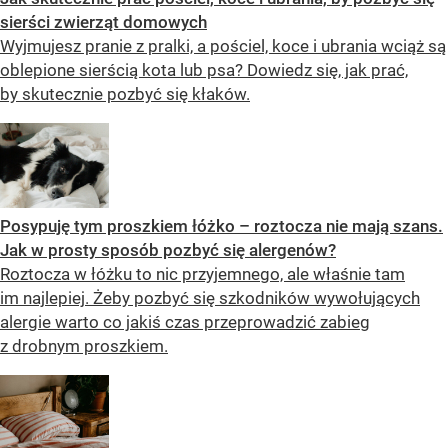
sierści zwierząt domowych
Wyjmujesz pranie z pralki, a pościel, koce i ubrania wciąż są
oblepione sierścią kota lub psa? Dowiedz się, jak prać,
by skutecznie pozbyć się kłaków.
Posypuję tym proszkiem łóżko – roztocza nie mają szans.
Jak w prosty sposób pozbyć się alergenów?
Roztocza w łóżku to nic przyjemnego, ale właśnie tam
im najlepiej. Żeby pozbyć się szkodników wywołujących
alergie warto co jakiś czas przeprowadzić zabieg
z drobnym proszkiem.