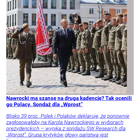
Nawrocki ma szansę na drugą kadencję? Tak ocenili
go Polacy. Sondaż dla „Wprost”
Blisko 39 proc. Polek i Polaków deklaruje, że ponownie
zagłosowałoby na Karola Nawrockiego w wyborach
prezydenckich – wynika z sondażu SW Research dla
„Wprost”. Grupa krytyków głowy państwa jest