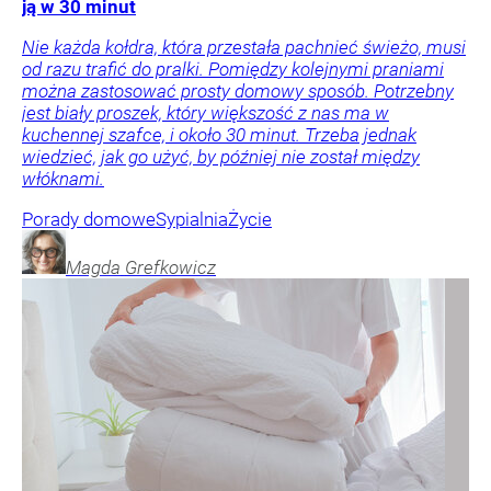
ją w 30 minut
Nie każda kołdra, która przestała pachnieć świeżo, musi
od razu trafić do pralki. Pomiędzy kolejnymi praniami
można zastosować prosty domowy sposób. Potrzebny
jest biały proszek, który większość z nas ma w
kuchennej szafce, i około 30 minut. Trzeba jednak
wiedzieć, jak go użyć, by później nie został między
włóknami.
Porady domowe
Sypialnia
Życie
Magda
Grefkowicz