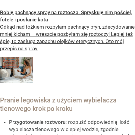
Robię pachnący spray na roztocza. Spryskuję nim pościel,
fotele i posłanie kota
Odkąd nad łóżkiem rozpylam pachnący płyn, zdecydowanie
mniej kicham – wreszcie pozbyłam się roztoczy! Lepiej też
śpię, to zasługa zapachu olejków eterycznych. Oto mój
przepis na spray.
Pranie legowiska z użyciem wybielacza
tlenowego krok po kroku
Przygotowanie roztworu:
rozpuść odpowiednią ilość
wybielacza tlenowego w ciepłej wodzie, zgodnie