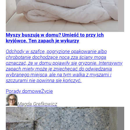
Myszy buszują w domu? Umieść to przy ich
kryjówce. Ten zapach je wykurzy
Odchody w szafce, pogryzione opakowanie albo
chrobotanie dochodzące nocą zza ściany mogą
oznaczać, że w domu pojawiły się gryzonie. Intensywny
zapach mięty może je zniechęcać do odwiedzania
wybranego miejsca, ale na tym walka z myszami i
szczurami nie powinna się kończyć.
Porady domowe
Życie
Magda
Grefkowicz