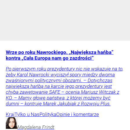
Wrze po roku Nawrockiego. „Największa hańba”
kontra „Cała Europa nam go zazdrości”
Po pierwszym roku prezydentury nic nie wskazuje na to,
żeby Karol Nawrocki wyciszył spory między dwoma
zwaśnionymi politycznymi obozami. – Dotychczas
największą hańbą na karcie jego prezydentury jest
chyba zawetowanie SAFE – ocenia Mariusz Witczak z
KO. – Mamy głowę państwa, z której możemy być
dumni – kontruje Marek Jakubiak z Rozwoju Plus.
Kraj
Tylko u Nas
Polityka
Opinie i komentarze
Magdalena
Frindt