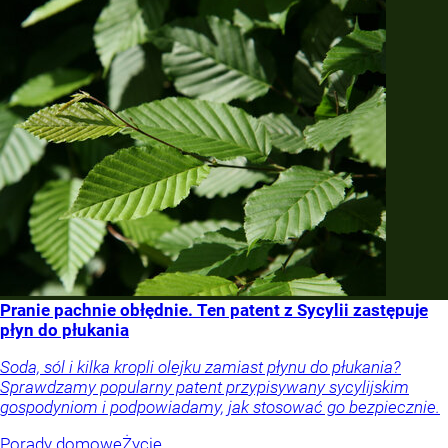
Pranie pachnie obłędnie. Ten patent z Sycylii zastępuje
płyn do płukania
Soda, sól i kilka kropli olejku zamiast płynu do płukania?
Sprawdzamy popularny patent przypisywany sycylijskim
gospodyniom i podpowiadamy, jak stosować go bezpiecznie.
Porady domowe
Życie