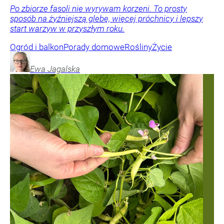
Po zbiorze fasoli nie wyrywam korzeni. To prosty
sposób na żyźniejszą glebę, więcej próchnicy i lepszy
start warzyw w przyszłym roku.
Ogród i balkon
Porady domowe
Rośliny
Życie
Ewa
Jagalska