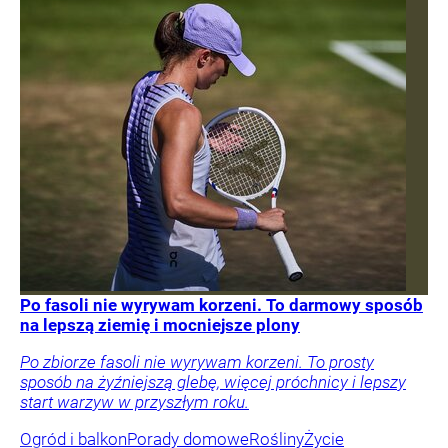
Po fasoli nie wyrywam korzeni. To darmowy sposób
na lepszą ziemię i mocniejsze plony
Po zbiorze fasoli nie wyrywam korzeni. To prosty
sposób na żyźniejszą glebę, więcej próchnicy i lepszy
start warzyw w przyszłym roku.
Ogród i balkon
Porady domowe
Rośliny
Życie