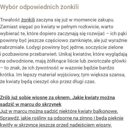
Wybór odpowiednich żonkili
Trwałość
żonkili
zaczyna się już w momencie zakupu.
Zamiast sięgać po kwiaty w pełnym rozkwicie, warto
wybierać te, które dopiero zaczynają się rozwijać – ich pąki
powinny być jeszcze częściowo zamknięte, ale już wyraźnie
nabrzmiałe. Łodygi powinny być jędrne, soczyście zielone
i pozbawione przebarwień. Unikaj kwiatów, które wyglądają
na odwodnione, mają żółknące liście lub zwiotczałe główki
– to znak, że ich żywotność w wazonie będzie bardzo
krótka. Im lepszy materiał wyjściowy, tym większa szansa,
że kwiaty będą cieszyć oko przez długi czas.
Zrób już sobie wiosnę za oknem. Jakie kwiaty można
sadzić w marcu do skrzynek
Już w marcu można sadzić niektóre kwiaty balkonowe.
Sprawdź, jakie rośliny są odporne na zimno i będą pięknie
kwitły w skrzynce jeszcze przed nadejściem wiosny.