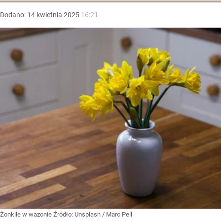
Dodano:
14
kwietnia
2025
16:21
Żonkile w wazonie
Źródło:
Unsplash
/
Marc Pell