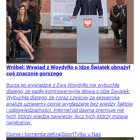
Wróbel: Wywiad z Woydyłło o Idze Świątek obnażył
coś znacznie gorszego
Burza po wywiadzie z Ewą Woydyłło nie wybuchła
dlatego, że padły kontrowersyjne słowa o Idze Świątek.
Wybuchła dlatego, że coraz częściej za ekspercką
analizę uznajemy opinie wygłaszane bez wiedzy, faktów
i odpowiedzialności. Internet od dawna premiuje nie
tych, którzy wiedzą najwięcej, lecz tych, którzy mówią
najgłośniej.
Opinie i komentarze
Kraj
Sport
Tylko u Nas