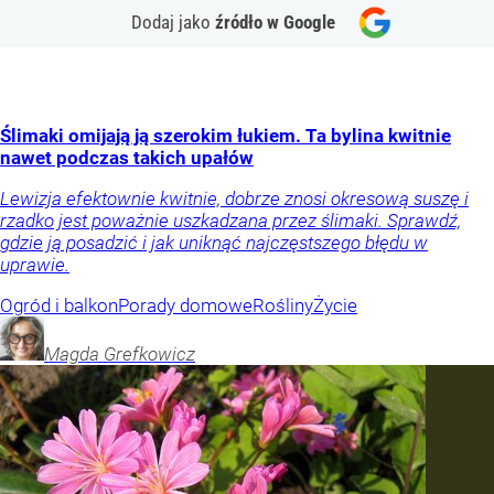
Dodaj jako
źródło w Google
Ślimaki omijają ją szerokim łukiem. Ta bylina kwitnie
nawet podczas takich upałów
Lewizja efektownie kwitnie, dobrze znosi okresową suszę i
rzadko jest poważnie uszkadzana przez ślimaki. Sprawdź,
gdzie ją posadzić i jak uniknąć najczęstszego błędu w
uprawie.
Ogród i balkon
Porady domowe
Rośliny
Życie
Magda
Grefkowicz