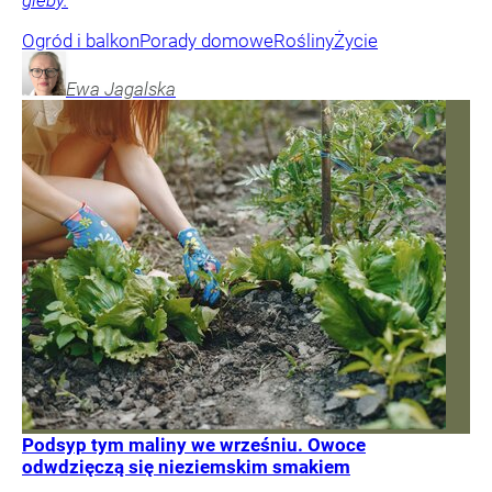
gleby.
Ogród i balkon
Porady domowe
Rośliny
Życie
Ewa
Jagalska
Podsyp tym maliny we wrześniu. Owoce
odwdzięczą się nieziemskim smakiem