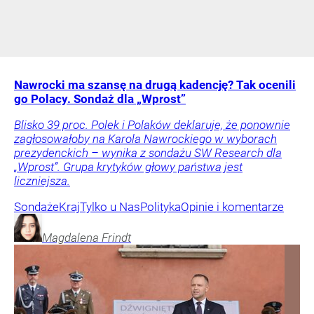
Nawrocki ma szansę na drugą kadencję? Tak ocenili
go Polacy. Sondaż dla „Wprost”
Blisko 39 proc. Polek i Polaków deklaruje, że ponownie
zagłosowałoby na Karola Nawrockiego w wyborach
prezydenckich – wynika z sondażu SW Research dla
„Wprost”. Grupa krytyków głowy państwa jest
liczniejsza.
Sondaże
Kraj
Tylko u Nas
Polityka
Opinie i komentarze
Magdalena
Frindt