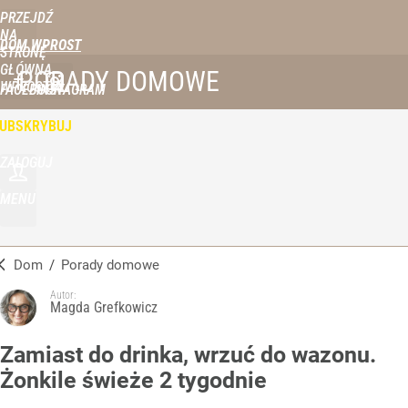
PRZEJDŹ
NA
DOM WPROST
STRONĘ
GŁÓWNĄ
PORADY DOMOWE
WPROST.PL
FACEBOOK
INSTAGRAM
UBSKRYBUJ
ZALOGUJ
MENU
Dom
/
Porady domowe
Autor:
Magda Grefkowicz
Zamiast do drinka, wrzuć do wazonu.
Żonkile świeże 2 tygodnie