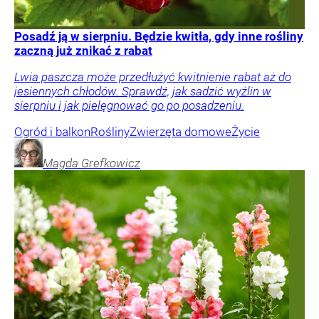
Posadź ją w sierpniu. Będzie kwitła, gdy inne rośliny
zaczną już znikać z rabat
Lwia paszcza może przedłużyć kwitnienie rabat aż do
jesiennych chłodów. Sprawdź, jak sadzić wyżlin w
sierpniu i jak pielęgnować go po posadzeniu.
Ogród i balkon
Rośliny
Zwierzęta domowe
Życie
Magda
Grefkowicz