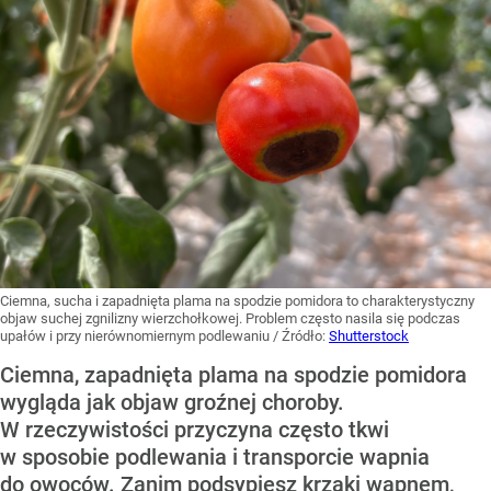
Ciemna, sucha i zapadnięta plama na spodzie pomidora to charakterystyczny
objaw suchej zgnilizny wierzchołkowej. Problem często nasila się podczas
upałów i przy nierównomiernym podlewaniu
/ Źródło:
Shutterstock
Ciemna, zapadnięta plama na spodzie pomidora
wygląda jak objaw groźnej choroby.
W rzeczywistości przyczyna często tkwi
w sposobie podlewania i transporcie wapnia
do owoców. Zanim podsypiesz krzaki wapnem,