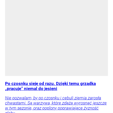
Po czosnku sieję od razu. Dzięki temu grządka
„pracuje” niemal do jesieni
Nie pozwalam, by po czosnku i cebuli ziemia zarosła
chwastami. Są warzywa, które zdążą wyrosnąć jeszcze
w tym sezonie, oraz poplony poprawiające żyzność