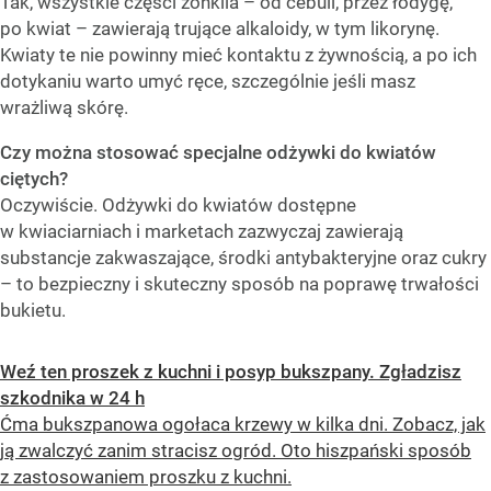
Tak, wszystkie części żonkila – od cebuli, przez łodygę,
po kwiat – zawierają trujące alkaloidy, w tym likorynę.
Kwiaty te nie powinny mieć kontaktu z żywnością, a po ich
dotykaniu warto umyć ręce, szczególnie jeśli masz
wrażliwą skórę.
Czy można stosować specjalne odżywki do kwiatów
ciętych?
Oczywiście. Odżywki do kwiatów dostępne
w kwiaciarniach i marketach zazwyczaj zawierają
substancje zakwaszające, środki antybakteryjne oraz cukry
– to bezpieczny i skuteczny sposób na poprawę trwałości
bukietu.
Weź ten proszek z kuchni i posyp bukszpany. Zgładzisz
szkodnika w 24 h
Ćma bukszpanowa ogołaca krzewy w kilka dni. Zobacz, jak
ją zwalczyć zanim stracisz ogród. Oto hiszpański sposób
z zastosowaniem proszku z kuchni.