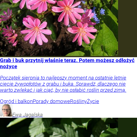
Grab i buk przytnij właśnie teraz. Potem możesz odłożyć
nożyce
Początek sierpnia to najlepszy moment na ostatnie letnie
cięcie żywopłotów z grabu i buka. Sprawdź, dlaczego nie
warto zwlekać i jak ciąć, by nie osłabić roślin przed zimą.
Ogród i balkon
Porady domowe
Rośliny
Życie
Ewa
Jagalska