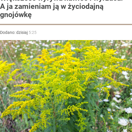
A ja zamieniam ją w życiodajną
gnojówkę
Dodano:
dzisiaj
5:25