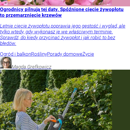
Ogrodnicy pilnują tej daty. Spóźnione cięcie żywopłotu
to przemarznięcie krzewów
Letnie cięcie żywopłotu poprawia jego gęstość i wygląd, ale
tylko wtedy, gdy wykonasz je we właściwym terminie.
Sprawdź, do kiedy przycinać żywopłot i jak robić to bez
błędów.
Ogród i balkon
Rośliny
Porady domowe
Życie
Magda
Grefkowicz