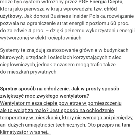
może być system wdrożony przez
PGE Energia Ciepła
,
która jako pierwsza w kraju wprowadziła tzw.
chłód
użytkowy
. Jak donosi Business Insider Polska, rozwiązanie
pozwala na ograniczenie strat energii z poziomu 60 proc.
do zaledwie 4 proc. – dzięki pełnemu wykorzystaniu energii
wytworzonej w elektrociepłowniach.
Systemy te znajdują zastosowanie głównie w budynkach
biurowych, urzędach i osiedlach korzystających z sieci
ciepłowniczych, jednak z czasem mogą trafić także
do mieszkań prywatnych.
Sprytny sposób na chłodzenie. Jak w prosty sposób
zwiększyć moc zwykłego wentylatora?
Wentylator miesza ciepłe powietrze w pomieszczeniu,
ale to wciąż za mało? Jest sposób na ochłodzenie
temperatury w mieszkaniu, który nie wymaga ani pieniędzy,
ani dużych umiejętności technicznych. Oto przepis na tani
klimatyzator własnej...