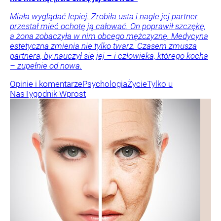
Miała wyglądać lepiej. Zrobiła usta i nagle jej partner
przestał mieć ochotę ją całować. On poprawił szczękę,
a żona zobaczyła w nim obcego mężczyznę. Medycyna
estetyczna zmienia nie tylko twarz. Czasem zmusza
partnera, by nauczył się jej – i człowieka, którego kocha
– zupełnie od nowa.
Opinie i komentarze
Psychologia
Życie
Tylko u
Nas
Tygodnik Wprost