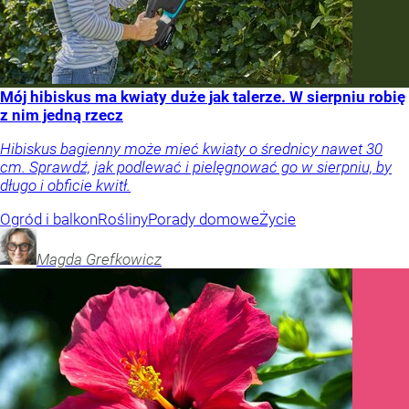
Mój hibiskus ma kwiaty duże jak talerze. W sierpniu robię
z nim jedną rzecz
Hibiskus bagienny może mieć kwiaty o średnicy nawet 30
cm. Sprawdź, jak podlewać i pielęgnować go w sierpniu, by
długo i obficie kwitł.
Ogród i balkon
Rośliny
Porady domowe
Życie
Magda
Grefkowicz