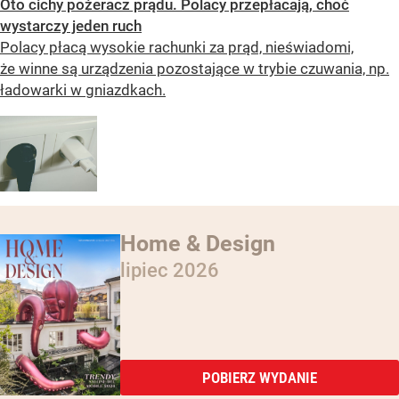
Oto cichy pożeracz prądu. Polacy przepłacają, choć
wystarczy jeden ruch
Polacy płacą wysokie rachunki za prąd, nieświadomi,
że winne są urządzenia pozostające w trybie czuwania, np.
ładowarki w gniazdkach.
Home & Design
lipiec 2026
POBIERZ WYDANIE