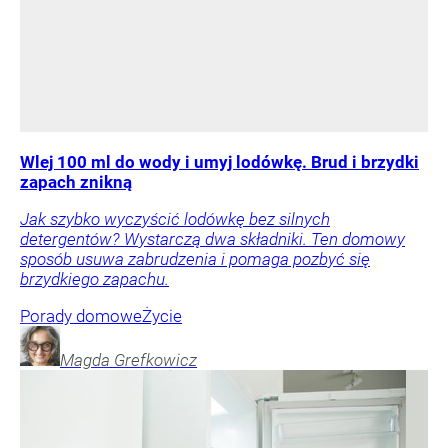
Wlej 100 ml do wody i umyj lodówkę. Brud i brzydki
zapach znikną
Jak szybko wyczyścić lodówkę bez silnych
detergentów? Wystarczą dwa składniki. Ten domowy
sposób usuwa zabrudzenia i pomaga pozbyć się
brzydkiego zapachu.
Porady domowe
Życie
Magda
Grefkowicz