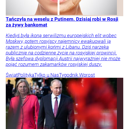
Tańczyła na weselu z Putinem. Dzisiaj robi w Rosji
za żywy bankomat
Kiedyś była ikoną serwilizmu europejskich elit wobec
Moskwy, potem rosyjscy najemnicy ewakuowali ją
razem z ulubionymi końmi z Libanu. Dziś narzeka
publicznie na codzienne życie na rosyjskiej prowincji.
Była szefowa dyplomacji Austrii najwyraźniej nie może
pojąć rozumem zakamarków rosyjskiej duszy.
Świat
Polityka
Tylko u Nas
Tygodnik Wprost