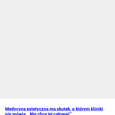
Medycyna estetyczna ma skutek, o którym kliniki
nie mówią. „Nie chcę jej całować”