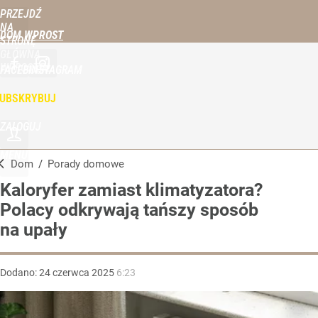
PRZEJDŹ
NA
DOM WPROST
STRONĘ
GŁÓWNĄ
WPROST.PL
FACEBOOK
INSTAGRAM
UBSKRYBUJ
ZALOGUJ
MENU
Dom
/
Porady domowe
Kaloryfer zamiast klimatyzatora?
Polacy odkrywają tańszy sposób
na upały
Dodano:
24
czerwca
2025
6:23