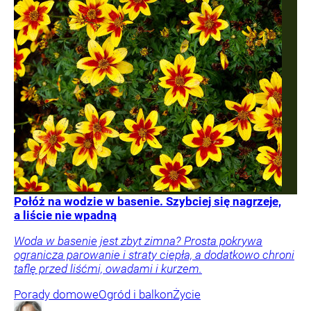
Połóż na wodzie w basenie. Szybciej się nagrzeje,
a liście nie wpadną
Woda w basenie jest zbyt zimna? Prosta pokrywa
ogranicza parowanie i straty ciepła, a dodatkowo chroni
taflę przed liśćmi, owadami i kurzem.
Porady domowe
Ogród i balkon
Życie