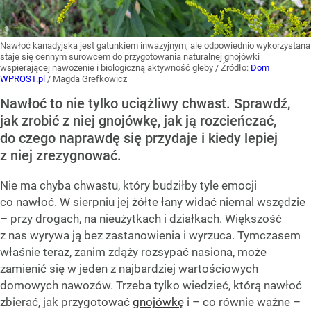
Nawłoć kanadyjska jest gatunkiem inwazyjnym, ale odpowiednio wykorzystana
staje się cennym surowcem do przygotowania naturalnej gnojówki
wspierającej nawożenie i biologiczną aktywność gleby
/ Źródło:
Dom
WPROST.pl
/
Magda Grefkowicz
Nawłoć to nie tylko uciążliwy chwast. Sprawdź,
jak zrobić z niej gnojówkę, jak ją rozcieńczać,
do czego naprawdę się przydaje i kiedy lepiej
z niej zrezygnować.
Nie ma chyba chwastu, który budziłby tyle emocji
co nawłoć. W sierpniu jej żółte łany widać niemal wszędzie
– przy drogach, na nieużytkach i działkach. Większość
z nas wyrywa ją bez zastanowienia i wyrzuca. Tymczasem
właśnie teraz, zanim zdąży rozsypać nasiona, może
zamienić się w jeden z najbardziej wartościowych
domowych nawozów. Trzeba tylko wiedzieć, którą nawłoć
zbierać, jak przygotować
gnojówkę
i – co równie ważne –