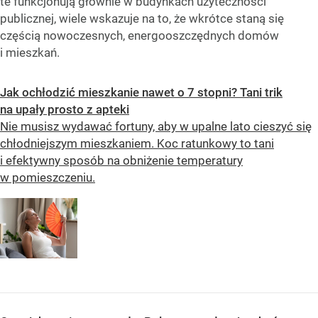
te funkcjonują głównie w budynkach użyteczności
publicznej, wiele wskazuje na to, że wkrótce staną się
częścią nowoczesnych, energooszczędnych domów
i mieszkań.
Jak ochłodzić mieszkanie nawet o 7 stopni? Tani trik
na upały prosto z apteki
Nie musisz wydawać fortuny, aby w upalne lato cieszyć się
chłodniejszym mieszkaniem. Koc ratunkowy to tani
i efektywny sposób na obniżenie temperatury
w pomieszczeniu.