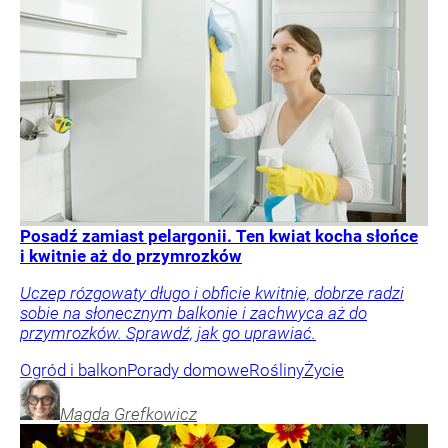
Posadź zamiast pelargonii. Ten kwiat kocha słońce
i kwitnie aż do przymrozków
Uczep rózgowaty długo i obficie kwitnie, dobrze radzi
sobie na słonecznym balkonie i zachwyca aż do
przymrozków. Sprawdź, jak go uprawiać.
Ogród i balkon
Porady domowe
Rośliny
Życie
Magda
Grefkowicz