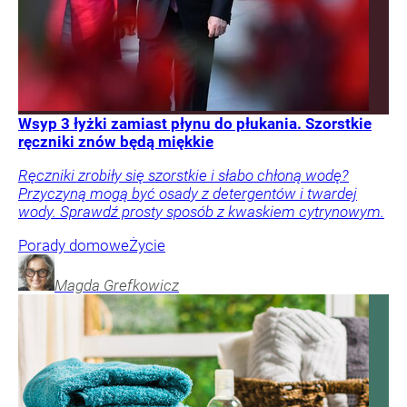
Wsyp 3 łyżki zamiast płynu do płukania. Szorstkie
ręczniki znów będą miękkie
Ręczniki zrobiły się szorstkie i słabo chłoną wodę?
Przyczyną mogą być osady z detergentów i twardej
wody. Sprawdź prosty sposób z kwaskiem cytrynowym.
Porady domowe
Życie
Magda
Grefkowicz