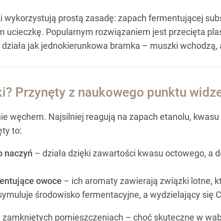
wykorzystują prostą zasadę: zapach fermentującej subst
im ucieczkę. Popularnym rozwiązaniem jest przecięta pl
o działa jak jednokierunkowa bramka – muszki wchodzą, a
ki? Przynęty z naukowego punktu widz
nie węchem. Najsilniej reagują na zapach etanolu, kwasu
ty to:
do naczyń
– działa dzięki zawartości kwasu octowego, a d
mentujące owoce
– ich aromaty zawierają związki lotne, k
ymuluje środowisko fermentacyjne, a wydzielający się C
w zamkniętych pomieszczeniach – choć skuteczne w wab