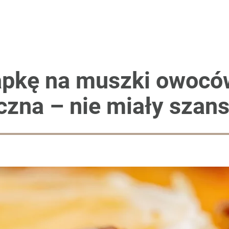
apkę na muszki owoców
eczna – nie miały szans