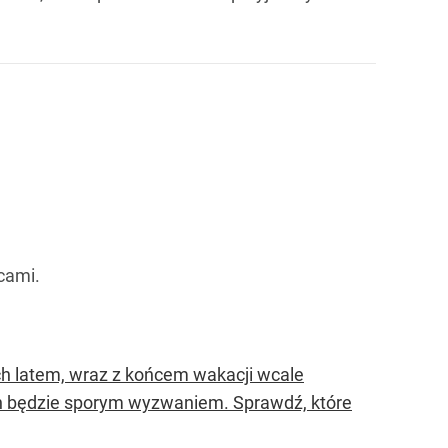
ocami.
h latem, wraz z końcem wakacji wcale
ich będzie sporym wyzwaniem. Sprawdź, które