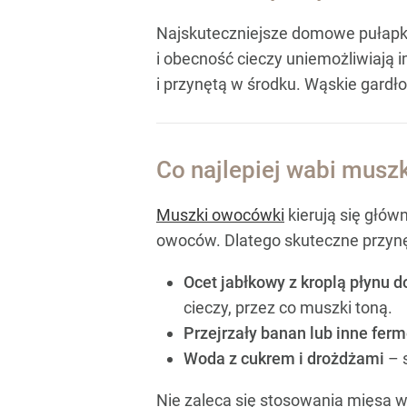
Najskuteczniejsze domowe pułapki 
i obecność cieczy uniemożliwiają 
i przynętą w środku. Wąskie gardł
Co najlepiej wabi musz
Muszki owocówki
kierują się głów
owoców. Dlatego skuteczne przynę
Ocet jabłkowy z kroplą płynu 
cieczy, przez co muszki toną.
Przejrzały banan lub inne fer
Woda z cukrem i drożdżami
– s
Nie zaleca się stosowania mięsa 