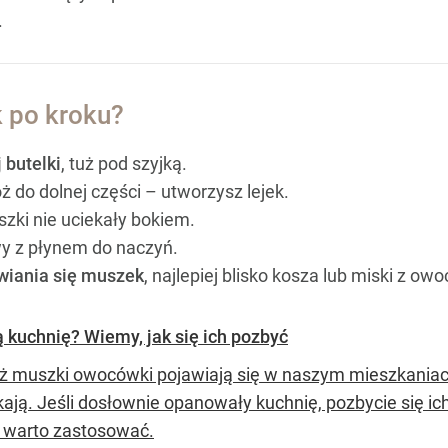
.
k po kroku?
 butelki
, tuż pod szyjką.
óż do dolnej części – utworzysz lejek.
szki nie uciekały bokiem.
owy z płynem do naczyń.
wiania się muszek
, najlepiej blisko kosza lub miski z ow
kuchnię? Wiemy, jak się ich pozbyć
ż muszki owocówki pojawiają się w naszym mieszkaniac
ikają. Jeśli dosłownie opanowały kuchnię, pozbycie się 
 warto zastosować.