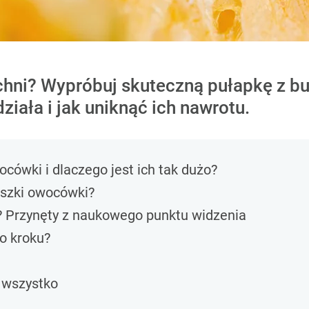
ni? Wypróbuj skuteczną pułapkę z but
iała i jak uniknąć ich nawrotu.
cówki i dlaczego jest ich tak dużo?
uszki owocówki?
? Przynęty z naukowego punktu widzenia
po kroku?
 wszystko