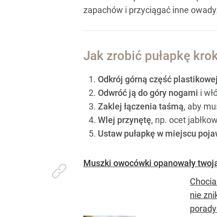
zapachów i przyciągać inne owady
Jak zrobić pułapkę kro
Odkrój górną część plastikowej
Odwróć ją do góry nogami
i wł
Zaklej łączenia taśmą
, aby mu
Wlej przynętę
, np. ocet jabłk
Ustaw pułapkę w miejscu poja
Muszki owocówki opanowały twoją 
Chocia
nie zn
porady