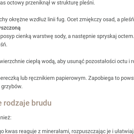
was octowy przeniknął w strukturę pleśni.
chy okrężne wzdłuż linii fug. Ocet zmiękczy osad, a pleś
yszczoną
posyp cienką warstwę sody, a następnie spryskaj octem
śń.
wierzchnie ciepłą wodą, aby usunąć pozostałości octu i 
iereczką lub ręcznikiem papierowym. Zapobiega to powst
 grzybów.
e rodzaje brudu
nież:
o kwas reaguje z minerałami, rozpuszczając je i ułatwia