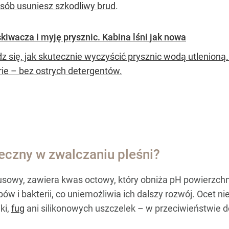
osób usuniesz szkodliwy brud
.
iwacza i myję prysznic. Kabina lśni jak nowa
 się, jak skutecznie wyczyścić prysznic wodą utlenioną.
rie – bez ostrych detergentów.
teczny w zwalczaniu pleśni?
ytusowy, zawiera kwas octowy, który obniża pH powierzchn
w i bakterii, co uniemożliwia ich dalszy rozwój. Ocet ni
ki,
fug
ani silikonowych uszczelek – w przeciwieństwie