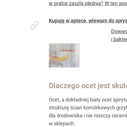
w pralce zaszła pleśnią? W ten sp
Kupuję w aptece, wlewam do sprysk
Dowiedz
i bakte
Dlaczego ocet jest sku
Ocet, a dokładniej biały ocet spir
strukturę ścian komórkowych grzybó
dla środowiska i nie niszczy cerami
w sklepach.