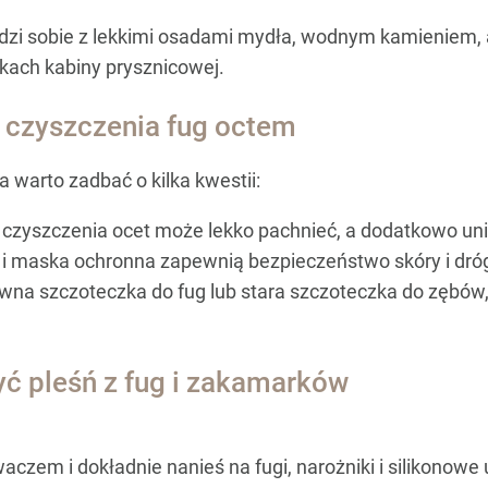
adzi sobie z lekkimi osadami mydła, wodnym kamieniem, a
kach kabiny prysznicowej.
 czyszczenia fug octem
 warto zadbać o kilka kwestii:
czyszczenia ocet może lekko pachnieć, a dodatkowo un
 i maska ochronna zapewnią bezpieczeństwo skóry i dr
ywna szczoteczka do fug lub stara szczoteczka do zębów
yć pleśń z fug i zakamarków
iwaczem i dokładnie nanieś na fugi, narożniki i silikono