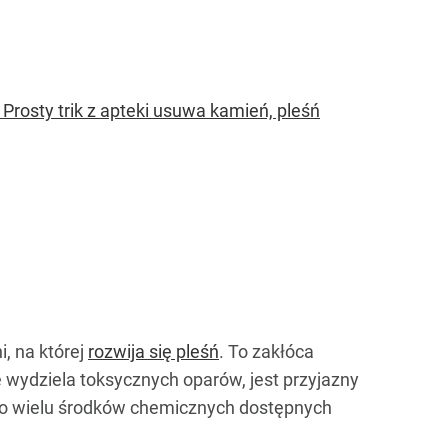
 Prosty trik z apteki usuwa kamień, pleśń
i, na której
rozwija się pleśń
. To zakłóca
e wydziela toksycznych oparów, jest przyjazny
 do wielu środków chemicznych dostępnych