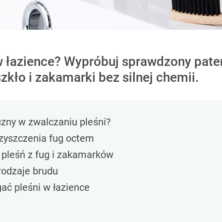
 łazience? Wypróbuj sprawdzony patent
zkło i zakamarki bez silnej chemii.
czny w zwalczaniu pleśni?
czyszczenia fug octem
 pleśń z fug i zakamarków
rodzaje brudu
ać pleśni w łazience