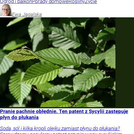
Ogród i balkon
Porady domowe
Rośliny
Życie
Ewa
Jagalska
Pranie pachnie obłędnie. Ten patent z Sycylii zastępuje
płyn do płukania
Soda, sól i kilka kropli olejku zamiast płynu do płukania?