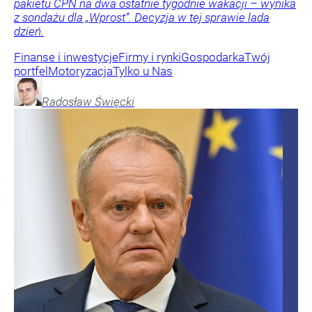
pakietu CPN na dwa ostatnie tygodnie wakacji – wynika
z sondażu dla „Wprost”. Decyzja w tej sprawie lada
dzień.
Finanse i inwestycje
Firmy i rynki
Gospodarka
Twój
portfel
Motoryzacja
Tylko u Nas
Radosław
Święcki