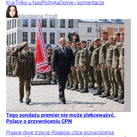
Kraj
Tylko u Nas
Polityka
Opinie i komentarze
Magdalena
Frindt
Tego sondażu premier nie może zlekceważyć.
Polacy o przywróceniu CPN
Prawie dwie trzecie Polaków chce przywrócenia