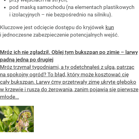
pod maską samochodu (na elementach plastikowych
i izolacyjnych – nie bezpośrednio na silniku).
Kluczowe jest odcięcie dostępu do kryjówek
kun
i jednoczesne zabezpieczenie potencjalnych wejść.
Mróz ich nie zgładził. Oblej tym bukszpan po zimie – larwy
padną jedna po drugiej
Mróz trzymał tygodniami, a ty odetchnąłeś z ulgą, patrząc
na spokojny ogród? To błąd, który może kosztować cię
cały bukszpan. Larwy ćmy przetrwały zimę ukryte głęboko
w krzewie i ruszą do żerowania, zanim pojawią się pierwsze
młode...