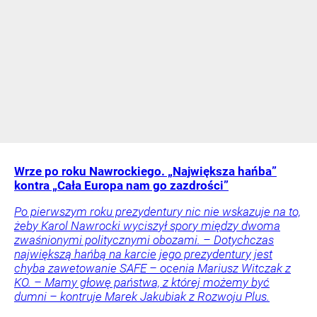
Wrze po roku Nawrockiego. „Największa hańba”
kontra „Cała Europa nam go zazdrości”
Po pierwszym roku prezydentury nic nie wskazuje na to,
żeby Karol Nawrocki wyciszył spory między dwoma
zwaśnionymi politycznymi obozami. – Dotychczas
największą hańbą na karcie jego prezydentury jest
chyba zawetowanie SAFE – ocenia Mariusz Witczak z
KO. – Mamy głowę państwa, z której możemy być
dumni – kontruje Marek Jakubiak z Rozwoju Plus.