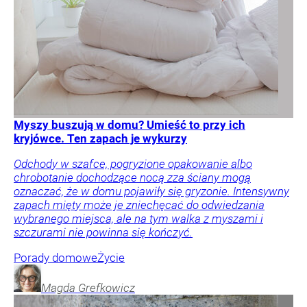
Myszy buszują w domu? Umieść to przy ich
kryjówce. Ten zapach je wykurzy
Odchody w szafce, pogryzione opakowanie albo
chrobotanie dochodzące nocą zza ściany mogą
oznaczać, że w domu pojawiły się gryzonie. Intensywny
zapach mięty może je zniechęcać do odwiedzania
wybranego miejsca, ale na tym walka z myszami i
szczurami nie powinna się kończyć.
Porady domowe
Życie
Magda
Grefkowicz