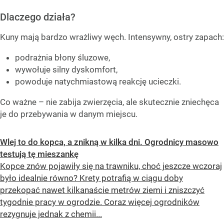
Dlaczego działa?
Kuny mają bardzo wrażliwy węch. Intensywny, ostry zapach:
podrażnia błony śluzowe,
wywołuje silny dyskomfort,
powoduje natychmiastową reakcję ucieczki.
Co ważne – nie zabija zwierzęcia, ale skutecznie zniechęca
je do przebywania w danym miejscu.
Wlej to do kopca, a znikną w kilka dni. Ogrodnicy masowo
testują tę mieszankę
Kopce znów pojawiły się na trawniku, choć jeszcze wczoraj
było idealnie równo? Krety potrafią w ciągu doby
przekopać nawet kilkanaście metrów ziemi i zniszczyć
tygodnie pracy w ogrodzie. Coraz więcej ogrodników
rezygnuje jednak z chemii...