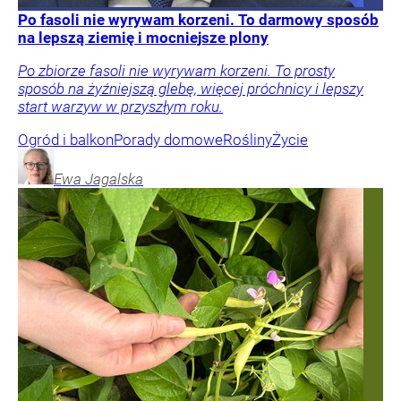
Po fasoli nie wyrywam korzeni. To darmowy sposób
na lepszą ziemię i mocniejsze plony
Po zbiorze fasoli nie wyrywam korzeni. To prosty
sposób na żyźniejszą glebę, więcej próchnicy i lepszy
start warzyw w przyszłym roku.
Ogród i balkon
Porady domowe
Rośliny
Życie
Ewa
Jagalska