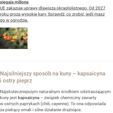
sięgają miliona
UE zakazuje uprawy dławisza okrągłolistnego. Od 2027
roku grożą wysokie kary. Sprawdź, co zrobić, jeśli masz
go w ogrodzie.
Najsilniejszy sposób na kuny – kapsaicyna
i ostry pieprz
Najskuteczniejszym naturalnym środkiem odstraszającym
kuny jest
kapsaicyna
– związek chemiczny zawarty
w ostrych paprykach (chili, cayenne). To ona odpowiada
za piekący smak i silne działanie drażniące.