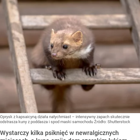
Oprysk z kapsaicyną działa natychmiast – intensywny zapach skutecznie
odstrasza kuny z poddasza i spod maski samochodu
Źródło:
Shutterstock
Wystarczy kilka psiknięć w newralgicznych