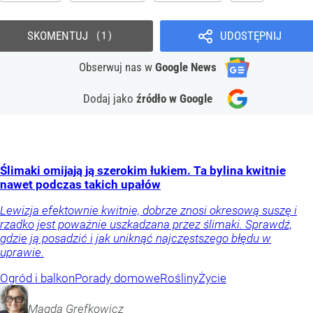
SKOMENTUJ
UDOSTĘPNIJ
1
Obserwuj nas
w
Google News
Dodaj jako
źródło w Google
Ślimaki omijają ją szerokim łukiem. Ta bylina kwitnie
nawet podczas takich upałów
Lewizja efektownie kwitnie, dobrze znosi okresową suszę i
rzadko jest poważnie uszkadzana przez ślimaki. Sprawdź,
gdzie ją posadzić i jak uniknąć najczęstszego błędu w
uprawie.
Ogród i balkon
Porady domowe
Rośliny
Życie
Magda
Grefkowicz