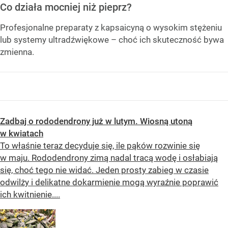
Co działa mocniej niż pieprz?
Profesjonalne preparaty z kapsaicyną o wysokim stężeniu
lub systemy ultradźwiękowe – choć ich skuteczność bywa
zmienna.
Zadbaj o rododendrony już w lutym. Wiosną utoną
w kwiatach
To właśnie teraz decyduje się, ile pąków rozwinie się
w maju. Rododendrony zimą nadal tracą wodę i osłabiają
się, choć tego nie widać. Jeden prosty zabieg w czasie
odwilży i delikatne dokarmienie mogą wyraźnie poprawić
ich kwitnienie....