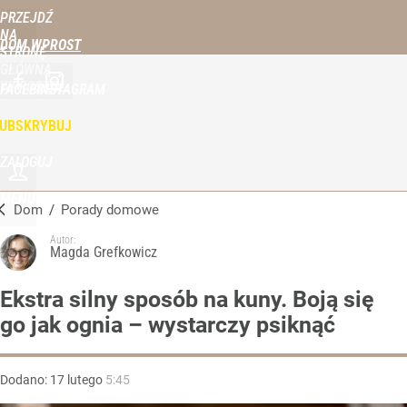
PRZEJDŹ
NA
DOM WPROST
STRONĘ
GŁÓWNĄ
WPROST.PL
FACEBOOK
INSTAGRAM
UBSKRYBUJ
ZALOGUJ
MENU
Dom
/
Porady domowe
Autor:
Magda Grefkowicz
Ekstra silny sposób na kuny. Boją się
go jak ognia – wystarczy psiknąć
Dodano:
17
lutego
5:45