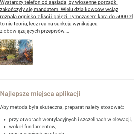
Wystarczy telefon od sąsiada, by wiosenne porządki
zakończyły się mandatem. Wielu działkowców wciąż
rozpala ognisko z liści i gałęzi. Tymczasem kara do 5000 zł
to nie teoria, lecz realna sankcja wynikająca
z obowiązujących przepisów....
Najlepsze miejsca aplikacji
Aby metoda była skuteczna, preparat należy stosować:
przy otworach wentylacyjnych i szczelinach w elewacji,
wokół fundamentów,
przy wejściach na strych,