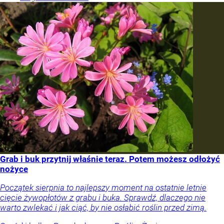
Grab i buk przytnij właśnie teraz. Potem możesz odłożyć
nożyce
Początek sierpnia to najlepszy moment na ostatnie letnie
cięcie żywopłotów z grabu i buka. Sprawdź, dlaczego nie
warto zwlekać i jak ciąć, by nie osłabić roślin przed zimą.