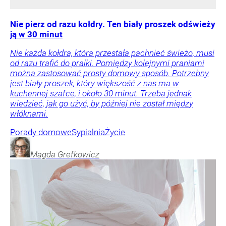
Nie pierz od razu kołdry. Ten biały proszek odświeży
ją w 30 minut
Nie każda kołdra, która przestała pachnieć świeżo, musi
od razu trafić do pralki. Pomiędzy kolejnymi praniami
można zastosować prosty domowy sposób. Potrzebny
jest biały proszek, który większość z nas ma w
kuchennej szafce, i około 30 minut. Trzeba jednak
wiedzieć, jak go użyć, by później nie został między
włóknami.
Porady domowe
Sypialnia
Życie
Magda
Grefkowicz