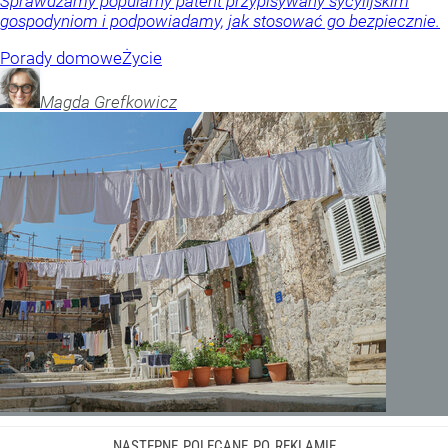
Sprawdzamy popularny patent przypisywany sycylijskim
gospodyniom i podpowiadamy, jak stosować go bezpiecznie.
Porady domowe
Życie
Magda
Grefkowicz