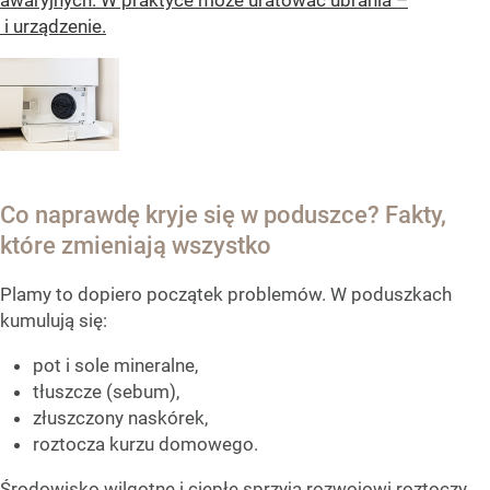
awaryjnych. W praktyce może uratować ubrania –
i urządzenie.
Co naprawdę kryje się w poduszce? Fakty,
które zmieniają wszystko
Plamy to dopiero początek problemów. W poduszkach
kumulują się:
pot i sole mineralne,
tłuszcze (sebum),
złuszczony naskórek,
roztocza kurzu domowego.
Środowisko wilgotne i ciepłe sprzyja rozwojowi roztoczy,