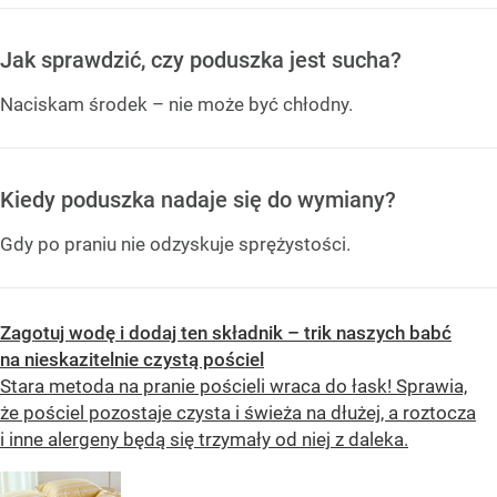
Jak sprawdzić, czy poduszka jest sucha?
Naciskam środek – nie może być chłodny.
Kiedy poduszka nadaje się do wymiany?
Gdy po praniu nie odzyskuje sprężystości.
Zagotuj wodę i dodaj ten składnik – trik naszych babć
na nieskazitelnie czystą pościel
Stara metoda na pranie pościeli wraca do łask! Sprawia,
że pościel pozostaje czysta i świeża na dłużej, a roztocza
i inne alergeny będą się trzymały od niej z daleka.