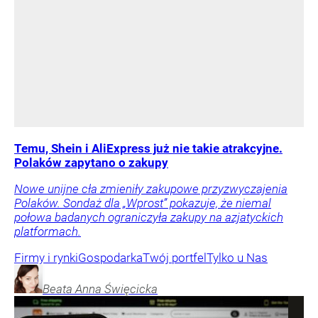
Temu, Shein i AliExpress już nie takie atrakcyjne.
Polaków zapytano o zakupy
Nowe unijne cła zmieniły zakupowe przyzwyczajenia
Polaków. Sondaż dla „Wprost” pokazuje, że niemal
połowa badanych ograniczyła zakupy na azjatyckich
platformach.
Firmy i rynki
Gospodarka
Twój portfel
Tylko u Nas
Beata Anna
Święcicka