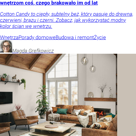
wnętrzom coś, czego brakowało im od lat
Cotton Candy to ciepły, subtelny beż, który pasuje do drewna,
czerwieni, brązu i czerni. Zobacz, jak wykorzystać modny
kolor ścian we wnętrzu.
Wnętrza
Porady domowe
Budowa i remont
Życie
Magda
Grefkowicz