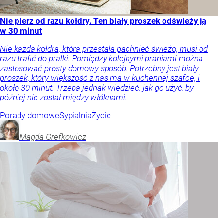
Nie pierz od razu kołdry. Ten biały proszek odświeży ją
w 30 minut
Nie każda kołdra, która przestała pachnieć świeżo, musi od
razu trafić do pralki. Pomiędzy kolejnymi praniami można
zastosować prosty domowy sposób. Potrzebny jest biały
proszek, który większość z nas ma w kuchennej szafce, i
około 30 minut. Trzeba jednak wiedzieć, jak go użyć, by
później nie został między włóknami.
Porady domowe
Sypialnia
Życie
Magda
Grefkowicz