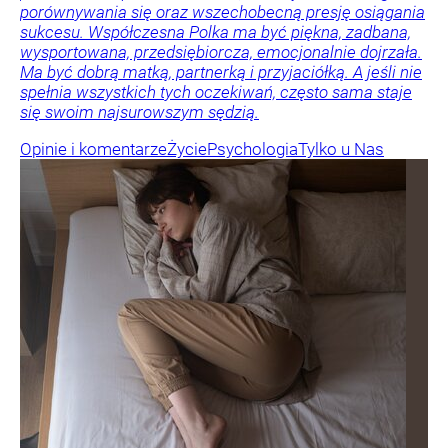
porównywania się oraz wszechobecną presję osiągania
sukcesu. Współczesna Polka ma być piękna, zadbana,
wysportowana, przedsiębiorcza, emocjonalnie dojrzała.
Ma być dobrą matką, partnerką i przyjaciółką. A jeśli nie
spełnia wszystkich tych oczekiwań, często sama staje
się swoim najsurowszym sędzią.
Opinie i komentarze
Życie
Psychologia
Tylko u Nas