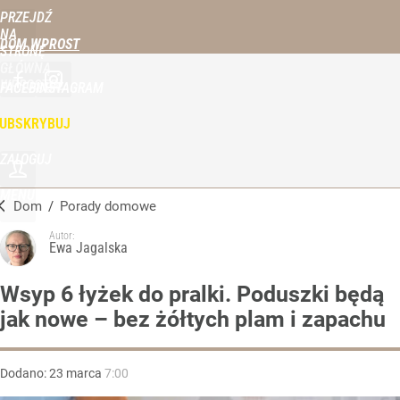
PRZEJDŹ
NA
DOM WPROST
STRONĘ
GŁÓWNĄ
WPROST.PL
FACEBOOK
INSTAGRAM
UBSKRYBUJ
ZALOGUJ
MENU
Dom
/
Porady domowe
Autor:
Ewa Jagalska
Wsyp 6 łyżek do pralki. Poduszki będą
jak nowe – bez żółtych plam i zapachu
Dodano:
23
marca
7:00