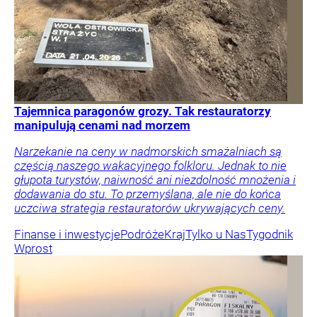
Tajemnica paragonów grozy. Tak restauratorzy
manipulują cenami nad morzem
Narzekanie na ceny w nadmorskich smażalniach są
częścią naszego wakacyjnego folkloru. Jednak to nie
głupota turystów, naiwność ani niezdolność mnożenia i
dodawania do stu. To przemyślana, ale nie do końca
uczciwa strategia restauratorów ukrywających ceny.
Finanse i inwestycje
Podróże
Kraj
Tylko u Nas
Tygodnik
Wprost