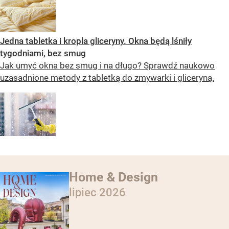
Jedna tabletka i kropla gliceryny. Okna będą lśniły
tygodniami, bez smug
Jak umyć okna bez smug i na długo? Sprawdź naukowo
uzasadnione metody z tabletką do zmywarki i gliceryną.
Home & Design
lipiec 2026