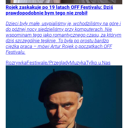
Rojek zaskakuje po 19 latach OFF Festivalu: Dziś
prawdopodobnie bym tego nie zrobił
Dzieci były małe, usypialiśmy je, wchodziliśmy na górę i
do późnej nocy siedzieliśmy przy komputerach. Nie
wspominam tego jako romantycznego czasu, za którym
dziś szczególnie tęsknię. To była po prostu bardzo
ciężka praca – mówi Artur Rojek o początkach OFF
Festivalu.
Rozrywka
Festiwale/Przeglądy
Muzyka
Tylko u Nas