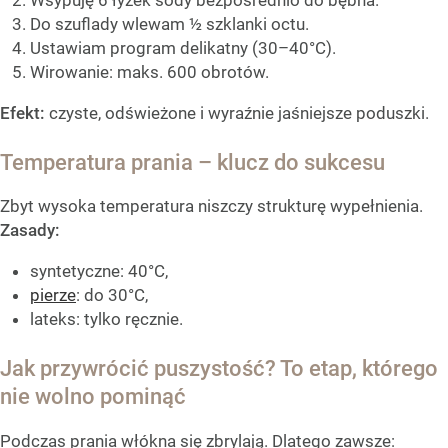
Wsypuję 6 łyżek sody bezpośrednio do bębna.
Do szuflady wlewam ½ szklanki octu.
Ustawiam program delikatny (30–40°C).
Wirowanie: maks. 600 obrotów.
Efekt:
czyste, odświeżone i wyraźnie jaśniejsze poduszki.
Temperatura prania – klucz do sukcesu
Zbyt wysoka temperatura niszczy strukturę wypełnienia.
Zasady:
syntetyczne: 40°C,
pierze
: do 30°C,
lateks: tylko ręcznie.
Jak przywrócić puszystość? To etap, którego
nie wolno pominąć
Podczas prania włókna się zbrylają. Dlatego zawsze: