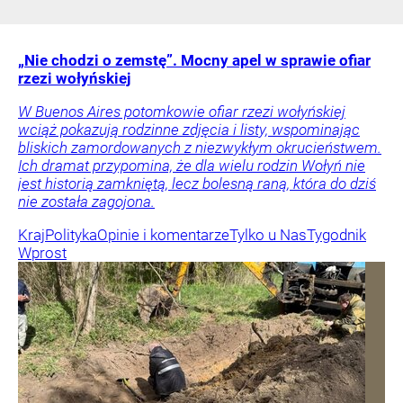
„Nie chodzi o zemstę”. Mocny apel w sprawie ofiar
rzezi wołyńskiej
W Buenos Aires potomkowie ofiar rzezi wołyńskiej
wciąż pokazują rodzinne zdjęcia i listy, wspominając
bliskich zamordowanych z niezwykłym okrucieństwem.
Ich dramat przypomina, że dla wielu rodzin Wołyń nie
jest historią zamkniętą, lecz bolesną raną, która do dziś
nie została zagojona.
Kraj
Polityka
Opinie i komentarze
Tylko u Nas
Tygodnik
Wprost