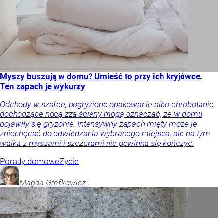
Myszy buszują w domu? Umieść to przy ich kryjówce.
Ten zapach je wykurzy
Odchody w szafce, pogryzione opakowanie albo chrobotanie
dochodzące nocą zza ściany mogą oznaczać, że w domu
pojawiły się gryzonie. Intensywny zapach mięty może je
zniechęcać do odwiedzania wybranego miejsca, ale na tym
walka z myszami i szczurami nie powinna się kończyć.
Porady domowe
Życie
Magda
Grefkowicz