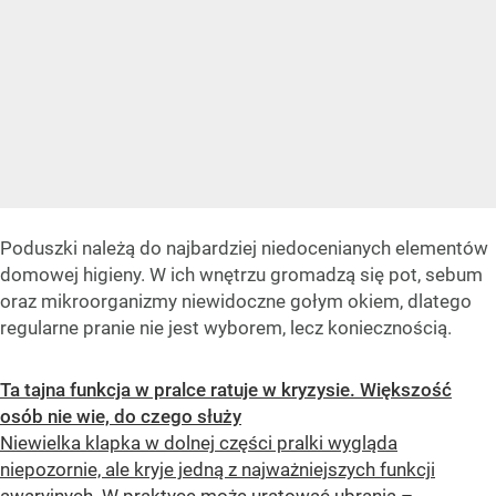
Poduszki należą do najbardziej niedocenianych elementów
domowej higieny. W ich wnętrzu gromadzą się pot, sebum
oraz mikroorganizmy niewidoczne gołym okiem, dlatego
regularne pranie nie jest wyborem, lecz koniecznością.
Ta tajna funkcja w pralce ratuje w kryzysie. Większość
osób nie wie, do czego służy
Niewielka klapka w dolnej części pralki wygląda
niepozornie, ale kryje jedną z najważniejszych funkcji