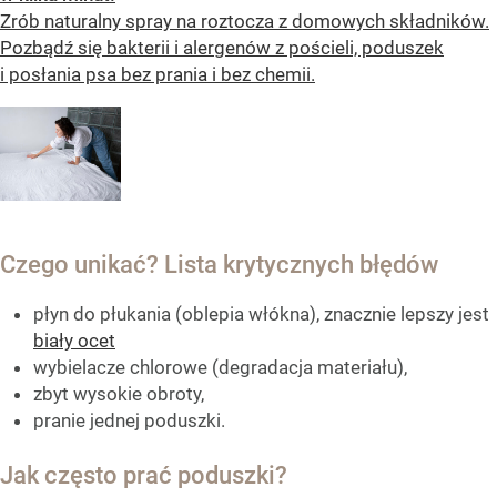
Zrób naturalny spray na roztocza z domowych składników.
Pozbądź się bakterii i alergenów z pościeli, poduszek
i posłania psa bez prania i bez chemii.
Czego unikać? Lista krytycznych błędów
płyn do płukania (oblepia włókna), znacznie lepszy jest
biały ocet
wybielacze chlorowe (degradacja materiału),
zbyt wysokie obroty,
pranie jednej poduszki.
Jak często prać poduszki?