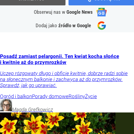
Obserwuj nas
w
Google News
Dodaj jako
źródło w Google
Posadź zamiast pelargonii. Ten kwiat kocha słońce
i kwitnie aż do przymrozków
Uczep rózgowaty długo i obficie kwitnie, dobrze radzi sobie
na słonecznym balkonie i zachwyca aż do przymrozków.
Sprawdź, jak go uprawiać.
Ogród i balkon
Porady domowe
Rośliny
Życie
Magda
Grefkowicz