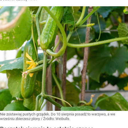
Nie zostawiaj pustych grządek. Do 10 sierpnia posadź to warzywo, a we
wrześniu zbierzesz plony
/ Źródło:
Weibulls