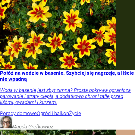
Połóż na wodzie w basenie. Szybciej się nagrzeje, a liście
nie wpadną
Woda w basenie jest zbyt zimna? Prosta pokrywa ogranicza
parowanie i straty ciepła, a dodatkowo chroni taflę przed
liśćmi, owadami i kurzem.
Porady domowe
Ogród i balkon
Życie
Magda
Grefkowicz