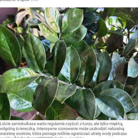
Liście zamiokulkasa warto regularnie czyścić z kurzu, ale tylko miękką,
wilgotną ściereczką. Intensywne szorowanie może uszkodzić naturalną
warstwę wosków, która pomaga roślinie ograniczać utratę wody podczas