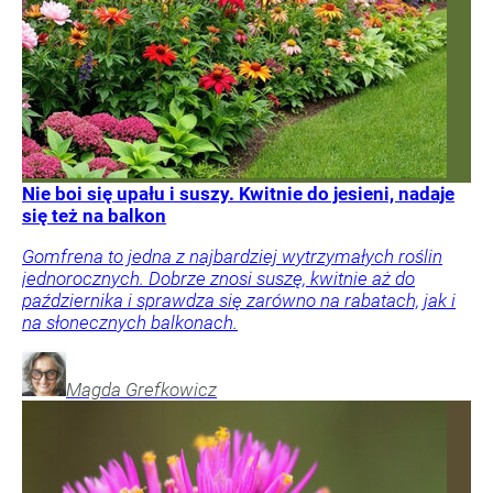
Nie boi się upału i suszy. Kwitnie do jesieni, nadaje
się też na balkon
Gomfrena to jedna z najbardziej wytrzymałych roślin
jednorocznych. Dobrze znosi suszę, kwitnie aż do
października i sprawdza się zarówno na rabatach, jak i
na słonecznych balkonach.
Magda
Grefkowicz