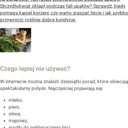
Skrzydłokwiat oklapł podczas fali upałów? Sprawdź, kiedy
pomaga kąpiel korzeni, czy warto zraszać liście i jak szybko
przywrócić roślinie dobrą kondycję.
Czego lepiej nie używać?
W internecie można znaleźć dziesiątki porad, które obiecują
spektakularny połysk. Najczęściej pojawiają się:
mleko,
piwo,
oliwa,
majonez,
środki do nabłyszczania liści.