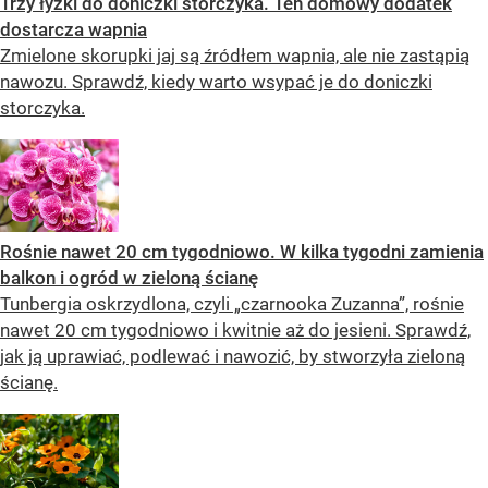
Trzy łyżki do doniczki storczyka. Ten domowy dodatek
dostarcza wapnia
Zmielone skorupki jaj są źródłem wapnia, ale nie zastąpią
nawozu. Sprawdź, kiedy warto wsypać je do doniczki
storczyka.
Rośnie nawet 20 cm tygodniowo. W kilka tygodni zamienia
balkon i ogród w zieloną ścianę
Tunbergia oskrzydlona, czyli „czarnooka Zuzanna”, rośnie
nawet 20 cm tygodniowo i kwitnie aż do jesieni. Sprawdź,
jak ją uprawiać, podlewać i nawozić, by stworzyła zieloną
ścianę.