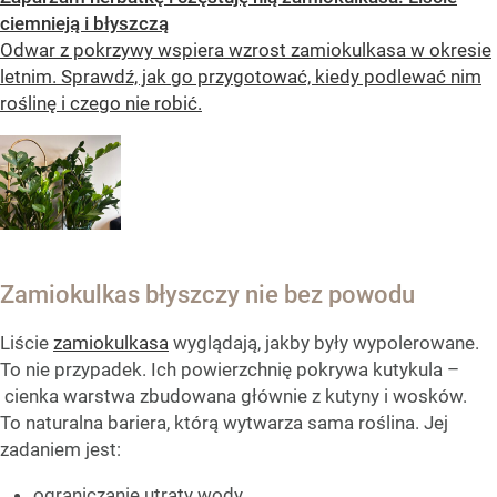
ciemnieją i błyszczą
Odwar z pokrzywy wspiera wzrost zamiokulkasa w okresie
letnim. Sprawdź, jak go przygotować, kiedy podlewać nim
roślinę i czego nie robić.
Zamiokulkas błyszczy nie bez powodu
Liście
zamiokulkasa
wyglądają, jakby były wypolerowane.
To nie przypadek. Ich powierzchnię pokrywa kutykula –
cienka warstwa zbudowana głównie z kutyny i wosków.
To naturalna bariera, którą wytwarza sama roślina. Jej
zadaniem jest:
ograniczanie utraty wody,