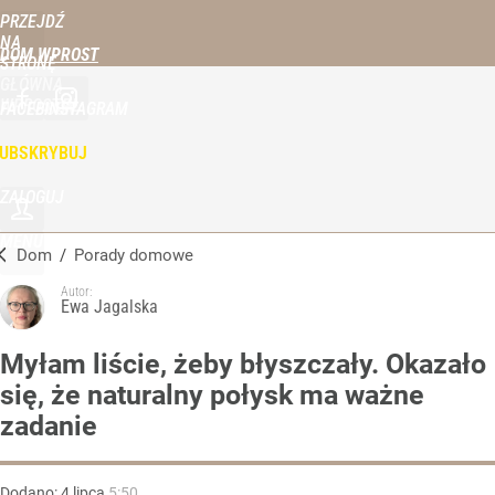
PRZEJDŹ
NA
DOM WPROST
STRONĘ
GŁÓWNĄ
WPROST.PL
FACEBOOK
INSTAGRAM
UBSKRYBUJ
ZALOGUJ
MENU
Dom
/
Porady domowe
Autor:
Ewa Jagalska
Myłam liście, żeby błyszczały. Okazało
się, że naturalny połysk ma ważne
zadanie
Dodano:
4
lipca
5:50