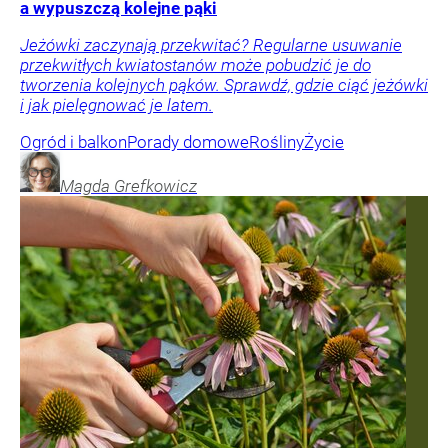
a wypuszczą kolejne pąki
Jeżówki zaczynają przekwitać? Regularne usuwanie
przekwitłych kwiatostanów może pobudzić je do
tworzenia kolejnych pąków. Sprawdź, gdzie ciąć jeżówki
i jak pielęgnować je latem.
Ogród i balkon
Porady domowe
Rośliny
Życie
Magda
Grefkowicz