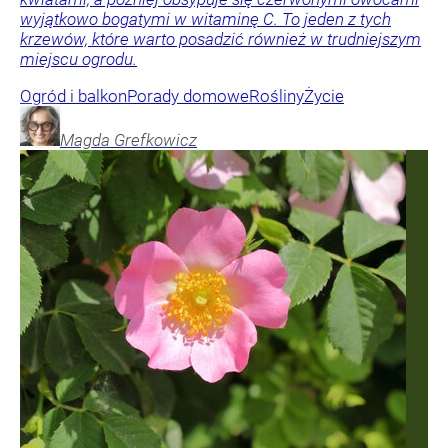
wyjątkowo bogatymi w witaminę C. To jeden z tych
krzewów, które warto posadzić również w trudniejszym
miejscu ogrodu.
Ogród i balkon
Porady domowe
Rośliny
Życie
Magda
Grefkowicz