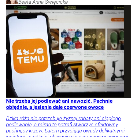
Beata Anna
Święcicka
Nie trzeba jej podlewać ani nawozić. Pachnie
obłędnie, a jesienią daje czerwone owoce
Dzika róża nie potrzebuje żyznej rabaty ani ciągłego
podlewania, a mimo to potrafi stworzyć efektowny,
pachnący krzew. Latem przyciąga owady delikatnymi
kwiatami, a później obsypuje się czerwonymi owocami