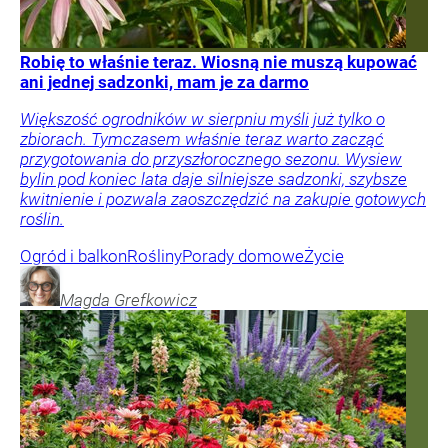
Robię to właśnie teraz. Wiosną nie muszą kupować
ani jednej sadzonki, mam je za darmo
Większość ogrodników w sierpniu myśli już tylko o
zbiorach. Tymczasem właśnie teraz warto zacząć
przygotowania do przyszłorocznego sezonu. Wysiew
bylin pod koniec lata daje silniejsze sadzonki, szybsze
kwitnienie i pozwala zaoszczędzić na zakupie gotowych
roślin.
Ogród i balkon
Rośliny
Porady domowe
Życie
Magda
Grefkowicz