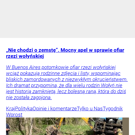
„Nie chodzi o zemstę”. Mocny apel w sprawie ofiar
rzezi wołyńskiej
W Buenos Aires potomkowie ofiar rzezi wołyńskiej
wciąż pokazują rodzinne zdjęcia i listy, wspominając
bliskich zamordowanych z niezwykłym okrucieństwem.
Ich dramat przypomina, że dla wielu rodzin Wołyń nie
jest historią zamkniętą, lecz bolesną raną, która do dziś
nie została zagojona.
Kraj
Polityka
Opinie i komentarze
Tylko u Nas
Tygodnik
Wprost