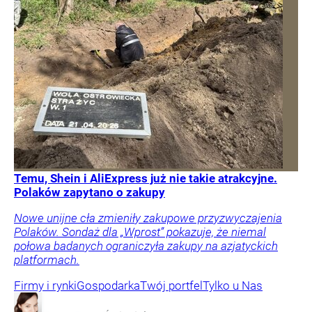
Temu, Shein i AliExpress już nie takie atrakcyjne.
Polaków zapytano o zakupy
Nowe unijne cła zmieniły zakupowe przyzwyczajenia
Polaków. Sondaż dla „Wprost” pokazuje, że niemal
połowa badanych ograniczyła zakupy na azjatyckich
platformach.
Firmy i rynki
Gospodarka
Twój portfel
Tylko u Nas