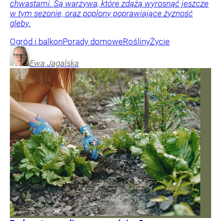
chwastami. Są warzywa, które zdążą wyrosnąć jeszcze
w tym sezonie, oraz poplony poprawiające żyzność
gleby.
Ogród i balkon
Porady domowe
Rośliny
Życie
Ewa
Jagalska