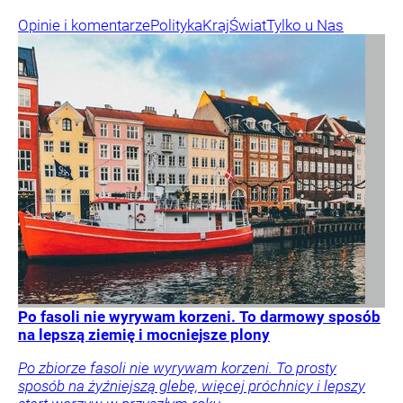
Opinie i komentarze
Polityka
Kraj
Świat
Tylko u Nas
Po fasoli nie wyrywam korzeni. To darmowy sposób
na lepszą ziemię i mocniejsze plony
Po zbiorze fasoli nie wyrywam korzeni. To prosty
sposób na żyźniejszą glebę, więcej próchnicy i lepszy