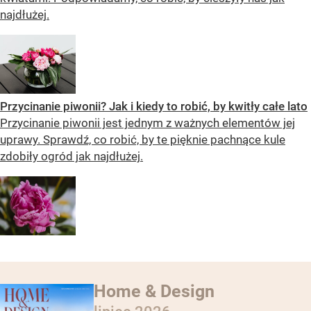
najdłużej.
Przycinanie piwonii? Jak i kiedy to robić, by kwitły całe lato
Przycinanie piwonii jest jednym z ważnych elementów jej
uprawy. Sprawdź, co robić, by te pięknie pachnące kule
zdobiły ogród jak najdłużej.
Home & Design