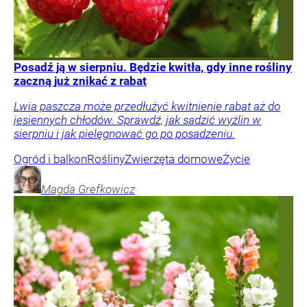
Posadź ją w sierpniu. Będzie kwitła, gdy inne rośliny
zaczną już znikać z rabat
Lwia paszcza może przedłużyć kwitnienie rabat aż do
jesiennych chłodów. Sprawdź, jak sadzić wyżlin w
sierpniu i jak pielęgnować go po posadzeniu.
Ogród i balkon
Rośliny
Zwierzęta domowe
Życie
Magda
Grefkowicz