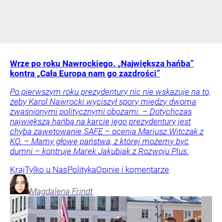
Wrze po roku Nawrockiego. „Największa hańba”
kontra „Cała Europa nam go zazdrości”
Po pierwszym roku prezydentury nic nie wskazuje na to,
żeby Karol Nawrocki wyciszył spory między dwoma
zwaśnionymi politycznymi obozami. – Dotychczas
największą hańbą na karcie jego prezydentury jest
chyba zawetowanie SAFE – ocenia Mariusz Witczak z
KO. – Mamy głowę państwa, z której możemy być
dumni – kontruje Marek Jakubiak z Rozwoju Plus.
Kraj
Tylko u Nas
Polityka
Opinie i komentarze
Magdalena
Frindt