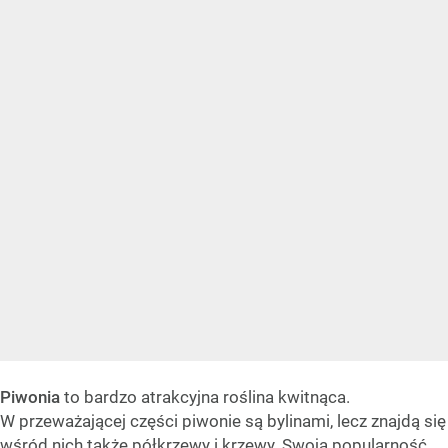
Piwonia
to bardzo atrakcyjna roślina kwitnąca.
W przeważającej części piwonie są bylinami, lecz znajdą się
wśród nich także półkrzewy i krzewy. Swoją popularność