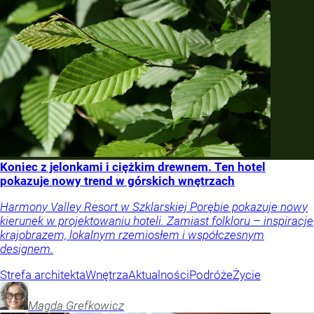
Koniec z jelonkami i ciężkim drewnem. Ten hotel
pokazuje nowy trend w górskich wnętrzach
Harmony Valley Resort w Szklarskiej Porębie pokazuje nowy
kierunek w projektowaniu hoteli. Zamiast folkloru – inspiracje
krajobrazem, lokalnym rzemiosłem i współczesnym
designem.
Strefa architekta
Wnętrza
Aktualności
Podróże
Życie
Magda
Grefkowicz