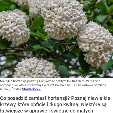
Nie tylko hortensje potrafią zachwycać obfitym kwitnieniem. W małych
ogrodach świetnie sprawdzą się także kalina, tawuła czy karłowe odmiany
budlei
/ Źródło:
Shutterstock
Co posadzić zamiast hortensji? Poznaj niewielkie
krzewy, które obficie i długo kwitną. Niektóre są
łatwiejsze w uprawie i świetne do małych