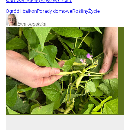
start warzyw w przyszłym roku.
Ogród i balkon
Porady domowe
Rośliny
Życie
Ewa
Jagalska