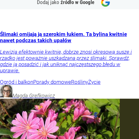
Dodaj jako
źródło w Google
Ślimaki omijają ją szerokim łukiem. Ta bylina kwitnie
nawet podczas takich upałów
Lewizja efektownie kwitnie, dobrze znosi okresową suszę i
rzadko jest poważnie uszkadzana przez ślimaki. Sprawdź,
gdzie ją posadzić i jak uniknąć najczęstszego błędu w
uprawie.
Ogród i balkon
Porady domowe
Rośliny
Życie
Magda
Grefkowicz