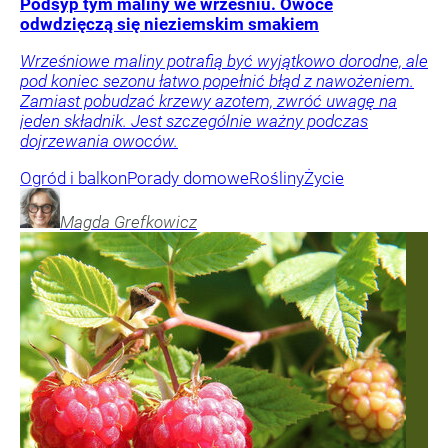
Podsyp tym maliny we wrześniu. Owoce
odwdzięczą się nieziemskim smakiem
Wrześniowe maliny potrafią być wyjątkowo dorodne, ale
pod koniec sezonu łatwo popełnić błąd z nawożeniem.
Zamiast pobudzać krzewy azotem, zwróć uwagę na
jeden składnik. Jest szczególnie ważny podczas
dojrzewania owoców.
Ogród i balkon
Porady domowe
Rośliny
Życie
Magda
Grefkowicz