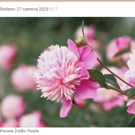
Dodano:
27
czerwca
2023
8:17
Piwonie
Źródło:
Pexels