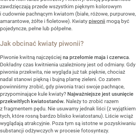
zawdzięczają przede wszystkim pięknym kolorowym
i cudownie pachnącym kwiatom (białe, różowe, purpurowe,
amarantowe, żółte i fioletowe). Kwiaty
piwonii
mogą być
pojedyncze, pełne lub półpełne.
Jak obcinać kwiaty piwonii?
Piwonie kwitną najczęściej
na przełomie maja i czerwca
.
Dokładny czas kwitnienia uzależniony jest od odmiany. Gdy
piwonia przekwita, nie wygląda już tak pięknie, chociaż
nadal stanowi piękną i bujną plamę zieleni. Co zatem
powinniśmy zrobić, gdy piwonia traci swoje pachnące,
przypominające kule kwiaty?
Najważniejsze jest usunięcie
przekwitłych kwiatostanów.
Należy to zrobić razem
z fragmentem pędu. Nie usuwamy jednak liści (z wyjątkiem
tych, które rosną bardzo blisko kwiatostanu). Liście wciąż
wyglądają atrakcyjnie. Poza tym są istotne w pozyskiwaniu
substancji odżywczych w procesie fotosyntezy.