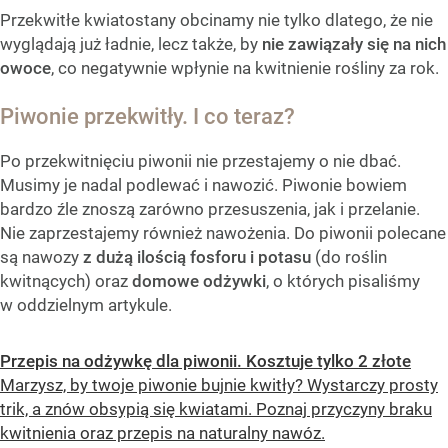
Przekwitłe kwiatostany obcinamy nie tylko dlatego, że nie
wyglądają już ładnie, lecz także, by
nie zawiązały się na nich
owoce
, co negatywnie wpłynie na kwitnienie rośliny za rok.
Piwonie przekwitły. I co teraz?
Po przekwitnięciu piwonii nie przestajemy o nie dbać.
Musimy je nadal podlewać i nawozić. Piwonie bowiem
bardzo źle znoszą zarówno przesuszenia, jak i przelanie.
Nie zaprzestajemy również nawożenia. Do piwonii polecane
są nawozy
z dużą ilością fosforu i potasu
(do roślin
kwitnących) oraz
domowe odżywki
, o których pisaliśmy
w oddzielnym artykule.
Przepis na odżywkę dla piwonii. Kosztuje tylko 2 złote
Marzysz, by twoje piwonie bujnie kwitły? Wystarczy prosty
trik, a znów obsypią się kwiatami. Poznaj przyczyny braku
kwitnienia oraz przepis na naturalny nawóz.