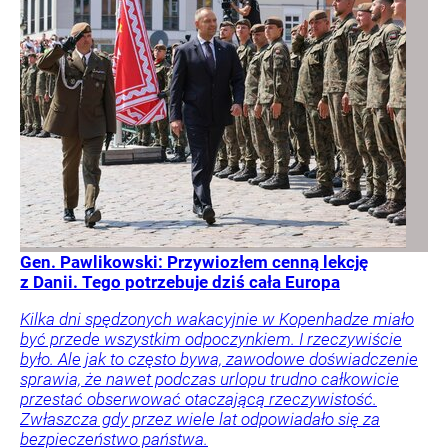
Gen. Pawlikowski: Przywiozłem cenną lekcję
z Danii. Tego potrzebuje dziś cała Europa
Kilka dni spędzonych wakacyjnie w Kopenhadze miało
być przede wszystkim odpoczynkiem. I rzeczywiście
było. Ale jak to często bywa, zawodowe doświadczenie
sprawia, że nawet podczas urlopu trudno całkowicie
przestać obserwować otaczającą rzeczywistość.
Zwłaszcza gdy przez wiele lat odpowiadało się za
bezpieczeństwo państwa.