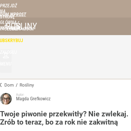
PRZEJDŹ
NA
DOM WPROST
STRONĘ
GŁÓWNĄ
ROŚLINY
WPROST.PL
FACEBOOK
INSTAGRAM
UBSKRYBUJ
ZALOGUJ
MENU
Dom
/
Rośliny
Autor:
Magda Grefkowicz
Twoje piwonie przekwitły? Nie zwlekaj.
Zrób to teraz, bo za rok nie zakwitną