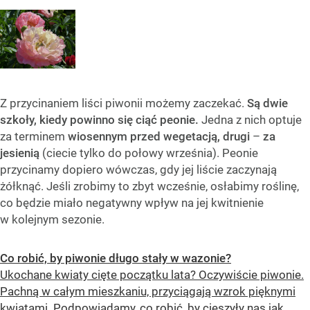
Z przycinaniem liści piwonii możemy zaczekać.
Są dwie
szkoły, kiedy powinno się ciąć peonie.
Jedna z nich optuje
za terminem
wiosennym przed wegetacją, drugi
–
za
jesienią
(ciecie tylko do połowy września). Peonie
przycinamy dopiero wówczas, gdy jej liście zaczynają
żółknąć. Jeśli zrobimy to zbyt wcześnie, osłabimy roślinę,
co będzie miało negatywny wpływ na jej kwitnienie
w kolejnym sezonie.
Co robić, by piwonie długo stały w wazonie?
Ukochane kwiaty cięte początku lata? Oczywiście piwonie.
Pachną w całym mieszkaniu, przyciągają wzrok pięknymi
kwiatami. Podpowiadamy, co robić, by cieszyły nas jak