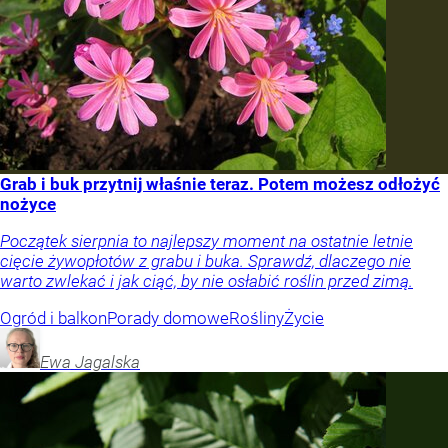
Grab i buk przytnij właśnie teraz. Potem możesz odłożyć
nożyce
Początek sierpnia to najlepszy moment na ostatnie letnie
cięcie żywopłotów z grabu i buka. Sprawdź, dlaczego nie
warto zwlekać i jak ciąć, by nie osłabić roślin przed zimą.
Ogród i balkon
Porady domowe
Rośliny
Życie
Ewa
Jagalska