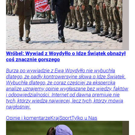
Wróbel: Wywiad z Woydyłło o Idze Świątek obnażył
coś znacznie gorszego
Burza po wywiadzie z Ewą Woydyłło nie wybuchła
dlatego, że padły kontrowersyjne słowa o Idze Świątek.
Wybuchła dlatego, że coraz częściej za ekspercką
analizę uznajemy opinie wygłaszane bez wiedzy, faktów
i odpowiedzialności. Internet od dawna premiuje nie
tych, którzy wiedzą najwięcej, lecz tych, którzy mówią
najgłośniej.
Opinie i komentarze
Kraj
Sport
Tylko u Nas