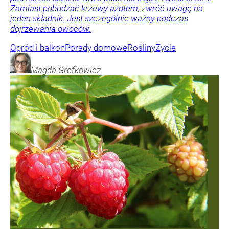
Zamiast pobudzać krzewy azotem, zwróć uwagę na
jeden składnik. Jest szczególnie ważny podczas
dojrzewania owoców.
Ogród i balkon
Porady domowe
Rośliny
Życie
Magda
Grefkowicz