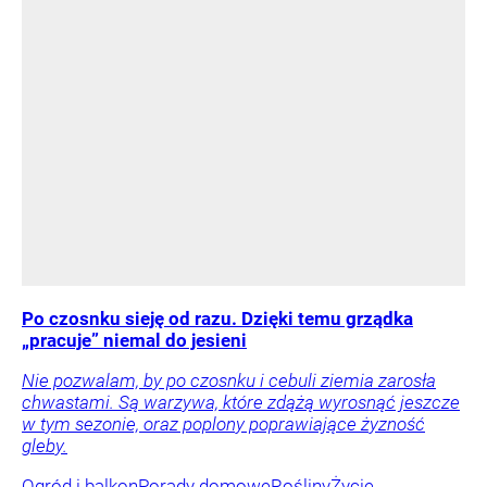
Po czosnku sieję od razu. Dzięki temu grządka
„pracuje” niemal do jesieni
Nie pozwalam, by po czosnku i cebuli ziemia zarosła
chwastami. Są warzywa, które zdążą wyrosnąć jeszcze
w tym sezonie, oraz poplony poprawiające żyzność
gleby.
Ogród i balkon
Porady domowe
Rośliny
Życie