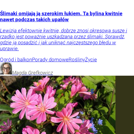
Ślimaki omijają ją szerokim łukiem. Ta bylina kwitnie
nawet podczas takich upałów
Lewizja efektownie kwitnie, dobrze znosi okresową suszę i
rzadko jest poważnie uszkadzana przez ślimaki. Sprawdź,
gdzie ją posadzić i jak uniknąć najczęstszego błędu w
uprawie.
Ogród i balkon
Porady domowe
Rośliny
Życie
Magda
Grefkowicz