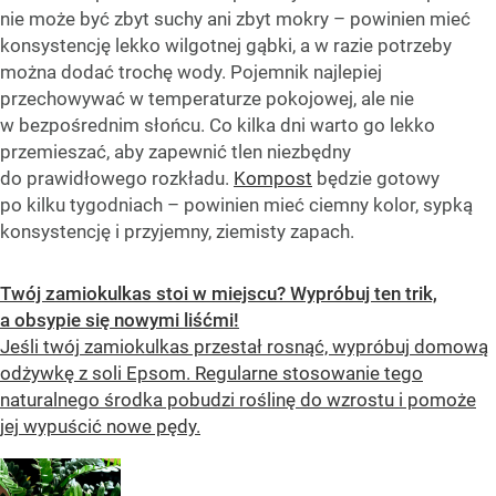
nie może być zbyt suchy ani zbyt mokry – powinien mieć
konsystencję lekko wilgotnej gąbki, a w razie potrzeby
można dodać trochę wody. Pojemnik najlepiej
przechowywać w temperaturze pokojowej, ale nie
w bezpośrednim słońcu. Co kilka dni warto go lekko
przemieszać, aby zapewnić tlen niezbędny
do prawidłowego rozkładu.
Kompost
będzie gotowy
po kilku tygodniach – powinien mieć ciemny kolor, sypką
konsystencję i przyjemny, ziemisty zapach.
Twój zamiokulkas stoi w miejscu? Wypróbuj ten trik,
a obsypie się nowymi liśćmi!
Jeśli twój zamiokulkas przestał rosnąć, wypróbuj domową
odżywkę z soli Epsom. Regularne stosowanie tego
naturalnego środka pobudzi roślinę do wzrostu i pomoże
jej wypuścić nowe pędy.