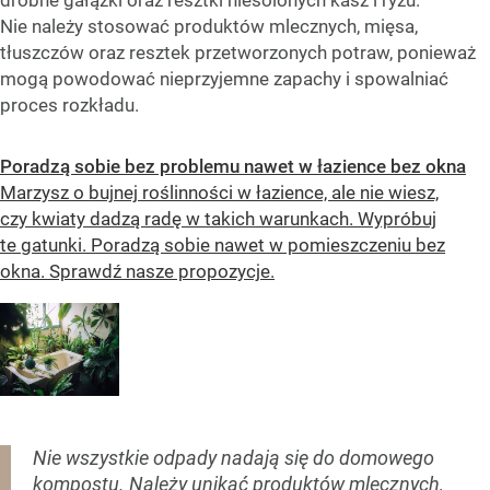
drobne gałązki oraz resztki niesolonych kasz i ryżu.
Nie należy stosować produktów mlecznych, mięsa,
tłuszczów oraz resztek przetworzonych potraw, ponieważ
mogą powodować nieprzyjemne zapachy i spowalniać
proces rozkładu.
Poradzą sobie bez problemu nawet w łazience bez okna
Marzysz o bujnej roślinności w łazience, ale nie wiesz,
czy kwiaty dadzą radę w takich warunkach. Wypróbuj
te gatunki. Poradzą sobie nawet w pomieszczeniu bez
okna. Sprawdź nasze propozycje.
Nie wszystkie odpady nadają się do domowego
kompostu. Należy unikać produktów mlecznych,