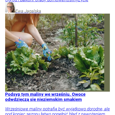
Ewa
Jagalska
Podsyp tym maliny we wrześniu. Owoce
odwdzięczą się nieziemskim smakiem
Wrześniowe maliny potrafią być wyjątkowo dorodne, ale
pod koniec sezonu łatwo popełnić błąd z nawożeniem.