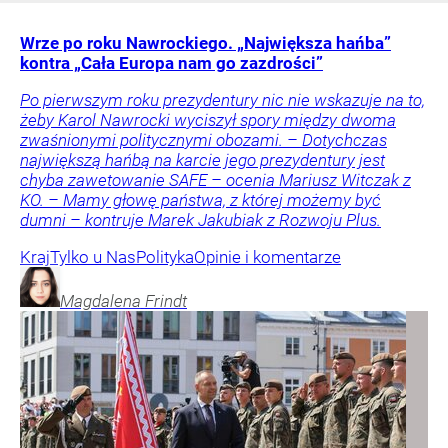
Wrze po roku Nawrockiego. „Największa hańba”
kontra „Cała Europa nam go zazdrości”
Po pierwszym roku prezydentury nic nie wskazuje na to,
żeby Karol Nawrocki wyciszył spory między dwoma
zwaśnionymi politycznymi obozami. – Dotychczas
największą hańbą na karcie jego prezydentury jest
chyba zawetowanie SAFE – ocenia Mariusz Witczak z
KO. – Mamy głowę państwa, z której możemy być
dumni – kontruje Marek Jakubiak z Rozwoju Plus.
Kraj
Tylko u Nas
Polityka
Opinie i komentarze
Magdalena
Frindt