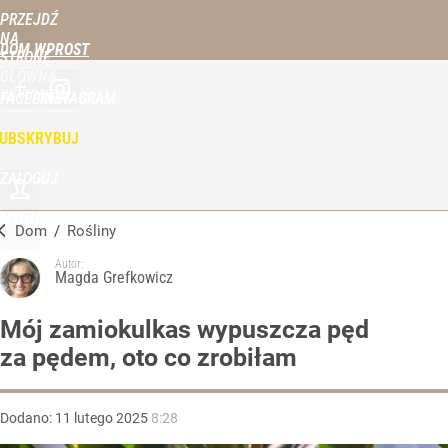
PRZEJDŹ
NA
DOM WPROST
STRONĘ
GŁÓWNĄ
WPROST.PL
FACEBOOK
INSTAGRAM
UBSKRYBUJ
ZALOGUJ
MENU
Dom
/
Rośliny
Autor:
Magda Grefkowicz
Mój zamiokulkas wypuszcza pęd
za pędem, oto co zrobiłam
Dodano:
11
lutego
2025
8:28