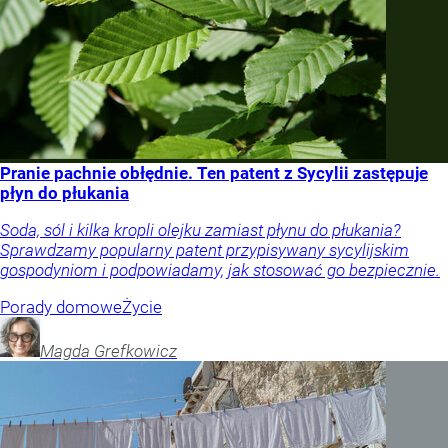
Pranie pachnie obłędnie. Ten patent z Sycylii zastępuje
płyn do płukania
Soda, sól i kilka kropli olejku zamiast płynu do płukania?
Sprawdzamy popularny patent przypisywany sycylijskim
gospodyniom i podpowiadamy, jak stosować go bezpiecznie.
Porady domowe
Życie
Magda
Grefkowicz