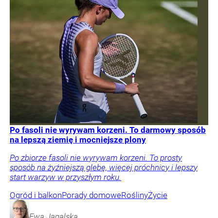
Po fasoli nie wyrywam korzeni. To darmowy sposób
na lepszą ziemię i mocniejsze plony
Po zbiorze fasoli nie wyrywam korzeni. To prosty
sposób na żyźniejszą glebę, więcej próchnicy i lepszy
start warzyw w przyszłym roku.
Ogród i balkon
Porady domowe
Rośliny
Życie
Ewa
Jagalska