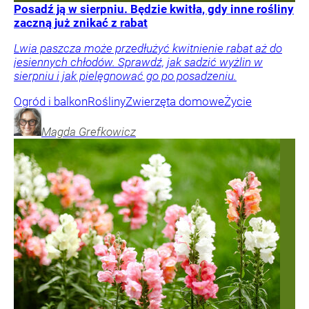
Posadź ją w sierpniu. Będzie kwitła, gdy inne rośliny
zaczną już znikać z rabat
Lwia paszcza może przedłużyć kwitnienie rabat aż do
jesiennych chłodów. Sprawdź, jak sadzić wyżlin w
sierpniu i jak pielęgnować go po posadzeniu.
Ogród i balkon
Rośliny
Zwierzęta domowe
Życie
Magda
Grefkowicz