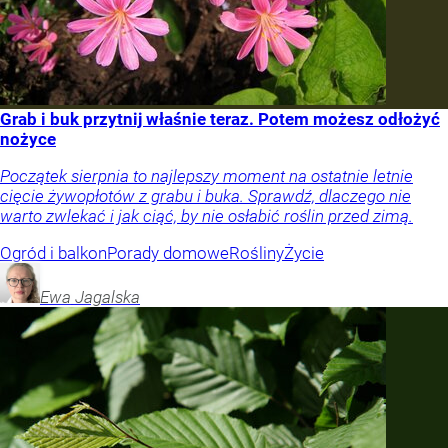
Grab i buk przytnij właśnie teraz. Potem możesz odłożyć
nożyce
Początek sierpnia to najlepszy moment na ostatnie letnie
cięcie żywopłotów z grabu i buka. Sprawdź, dlaczego nie
warto zwlekać i jak ciąć, by nie osłabić roślin przed zimą.
Ogród i balkon
Porady domowe
Rośliny
Życie
Ewa
Jagalska