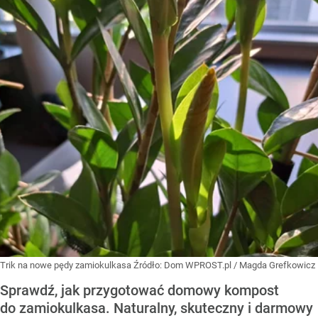
Trik na nowe pędy zamiokulkasa
Źródło:
Dom WPROST.pl
/
Magda Grefkowicz
Sprawdź, jak przygotować domowy kompost
do zamiokulkasa. Naturalny, skuteczny i darmowy