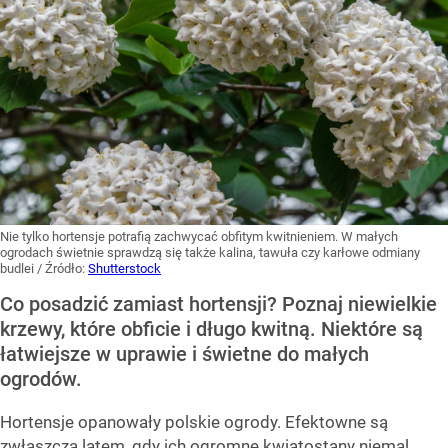
Nie tylko hortensje potrafią zachwycać obfitym kwitnieniem. W małych
ogrodach świetnie sprawdzą się także kalina, tawuła czy karłowe odmiany
budlei
/ Źródło:
Shutterstock
Co posadzić zamiast hortensji? Poznaj niewielkie
krzewy, które obficie i długo kwitną. Niektóre są
łatwiejsze w uprawie i świetne do małych
ogrodów.
Hortensje opanowały polskie ogrody. Efektowne są
zwłaszcza latem, gdy ich ogromne kwiatostany niemal