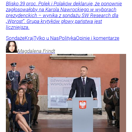
Blisko 39 proc. Polek i Polaków deklaruje, że ponownie
zagłosowałoby na Karola Nawrockiego w wyborach
prezydenckich – wynika z sondażu SW Research dla
„Wprost”. Grupa krytyków głowy państwa jest
liczniejsza.
Sondaże
Kraj
Tylko u Nas
Polityka
Opinie i komentarze
Magdalena
Frindt