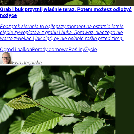
Grab i buk przytnij właśnie teraz. Potem możesz odłożyć
nożyce
Początek sierpnia to najlepszy moment na ostatnie letnie
cięcie żywopłotów z grabu i buka. Sprawdź, dlaczego nie
warto zwlekać i jak ciąć, by nie osłabić roślin przed zimą.
Ogród i balkon
Porady domowe
Rośliny
Życie
Ewa
Jagalska