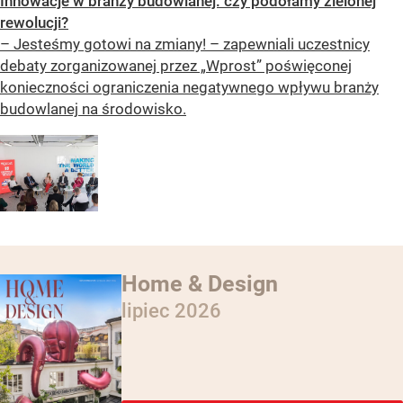
Innowacje w branży budowlanej: czy podołamy zielonej
rewolucji?
– Jesteśmy gotowi na zmiany! – zapewniali uczestnicy
debaty zorganizowanej przez „Wprost” poświęconej
konieczności ograniczenia negatywnego wpływu branży
budowlanej na środowisko.
Home & Design
lipiec 2026