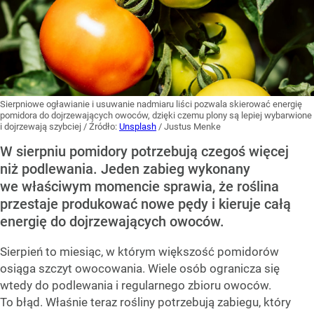
Sierpniowe ogławianie i usuwanie nadmiaru liści pozwala skierować energię
pomidora do dojrzewających owoców, dzięki czemu plony są lepiej wybarwione
i dojrzewają szybciej
/ Źródło:
Unsplash
/
Justus Menke
W sierpniu pomidory potrzebują czegoś więcej
niż podlewania. Jeden zabieg wykonany
we właściwym momencie sprawia, że roślina
przestaje produkować nowe pędy i kieruje całą
energię do dojrzewających owoców.
Sierpień to miesiąc, w którym większość pomidorów
osiąga szczyt owocowania. Wiele osób ogranicza się
wtedy do podlewania i regularnego zbioru owoców.
To błąd. Właśnie teraz rośliny potrzebują zabiegu, który