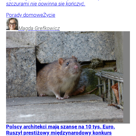
szczurami nie powinna się kończyć.
Porady domowe
Życie
Magda
Grefkowicz
Polscy architekci mają szansę na 10 tys. Euro.
Ruszył prestiżowy międzynarodowy konkurs