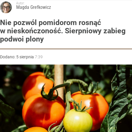
Autor:
Magda Grefkowicz
Nie pozwól pomidorom rosnąć
w nieskończoność. Sierpniowy zabieg
podwoi plony
Dodano:
5
sierpnia
7:39