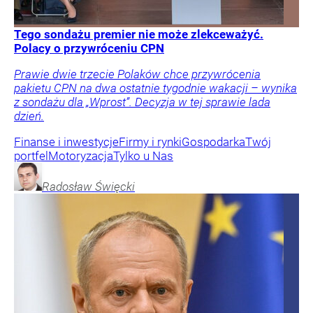
Tego sondażu premier nie może zlekceważyć.
Polacy o przywróceniu CPN
Prawie dwie trzecie Polaków chce przywrócenia
pakietu CPN na dwa ostatnie tygodnie wakacji – wynika
z sondażu dla „Wprost”. Decyzja w tej sprawie lada
dzień.
Finanse i inwestycje
Firmy i rynki
Gospodarka
Twój
portfel
Motoryzacja
Tylko u Nas
Radosław
Święcki