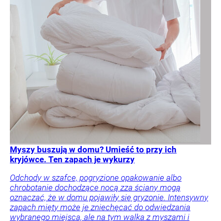
Myszy buszują w domu? Umieść to przy ich
kryjówce. Ten zapach je wykurzy
Odchody w szafce, pogryzione opakowanie albo
chrobotanie dochodzące nocą zza ściany mogą
oznaczać, że w domu pojawiły się gryzonie. Intensywny
zapach mięty może je zniechęcać do odwiedzania
wybranego miejsca, ale na tym walka z myszami i