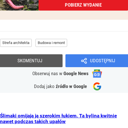
POBIERZ WYDANIE
Strefa architekta
Budowa i remont
SKOMENTUJ
UDOSTĘPNIJ
Obserwuj nas
w
Google News
Dodaj jako
źródło w Google
Ślimaki omijają ją szerokim łukiem. Ta bylina kwitnie
nawet podczas takich upałów