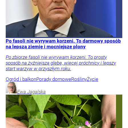
Po fasoli nie wyrywam korzeni. To darmowy sposób
na lepszą ziemię i mocniejsze plony
Po zbiorze fasoli nie wyrywam korzeni. To prosty
sposób na żyźniejszą glebę, więcej próchnicy i lepszy
start warzyw w przyszłym roku.
Ogród i balkon
Porady domowe
Rośliny
Życie
Ewa
Jagalska