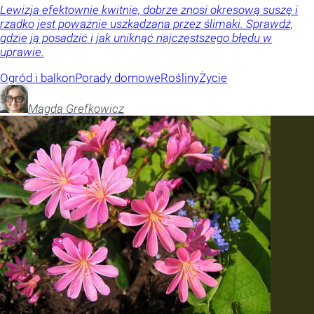
Lewizja efektownie kwitnie, dobrze znosi okresową suszę i
rzadko jest poważnie uszkadzana przez ślimaki. Sprawdź,
gdzie ją posadzić i jak uniknąć najczęstszego błędu w
uprawie.
Ogród i balkon
Porady domowe
Rośliny
Życie
Magda
Grefkowicz