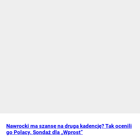
Nawrocki ma szansę na drugą kadencję? Tak ocenili
go Polacy. Sondaż dla „Wprost”