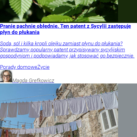
Pranie pachnie obłędnie. Ten patent z Sycylii zastępuje
płyn do płukania
Soda, sól i kilka kropli olejku zamiast płynu do płukania?
Sprawdzamy popularny patent przypisywany sycylijskim
gospodyniom i podpowiadamy, jak stosować go bezpiecznie.
Porady domowe
Życie
Magda
Grefkowicz