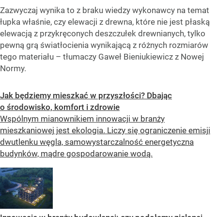
Zazwyczaj wynika to z braku wiedzy wykonawcy na temat
łupka właśnie, czy elewacji z drewna, które nie jest płaską
elewacją z przykręconych deszczułek drewnianych, tylko
pewną grą światłocienia wynikającą z różnych rozmiarów
tego materiału – tłumaczy Gaweł Bieniukiewicz z Nowej
Normy.
Jak będziemy mieszkać w przyszłości? Dbając
o środowisko, komfort i zdrowie
Wspólnym mianownikiem innowacji w branży
mieszkaniowej jest ekologia. Liczy się ograniczenie emisji
dwutlenku węgla, samowystarczalność energetyczna
budynków, mądre gospodarowanie wodą.