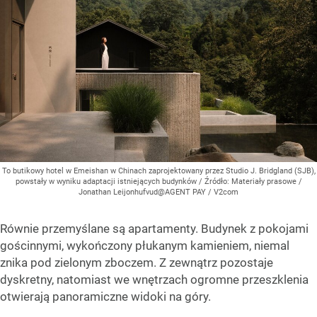
To butikowy hotel w Emeishan w Chinach zaprojektowany przez Studio J. Bridgland (SJB),
powstały w wyniku adaptacji istniejących budynków
/ Źródło:
Materiały prasowe
/
Jonathan Leijonhufvud@AGENT PAY / V2com
Równie przemyślane są apartamenty. Budynek z pokojami
gościnnymi, wykończony płukanym kamieniem, niemal
znika pod zielonym zboczem. Z zewnątrz pozostaje
dyskretny, natomiast we wnętrzach ogromne przeszklenia
otwierają panoramiczne widoki na góry.