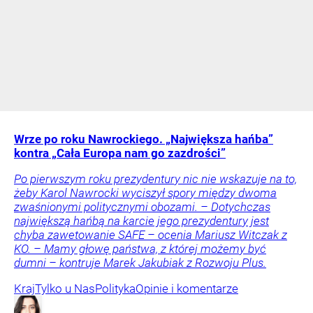
Wrze po roku Nawrockiego. „Największa hańba”
kontra „Cała Europa nam go zazdrości”
Po pierwszym roku prezydentury nic nie wskazuje na to,
żeby Karol Nawrocki wyciszył spory między dwoma
zwaśnionymi politycznymi obozami. – Dotychczas
największą hańbą na karcie jego prezydentury jest
chyba zawetowanie SAFE – ocenia Mariusz Witczak z
KO. – Mamy głowę państwa, z której możemy być
dumni – kontruje Marek Jakubiak z Rozwoju Plus.
Kraj
Tylko u Nas
Polityka
Opinie i komentarze