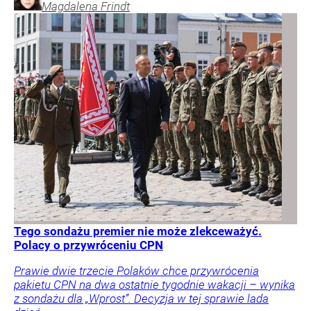
Magdalena
Frindt
Tego sondażu premier nie może zlekceważyć.
Polacy o przywróceniu CPN
Prawie dwie trzecie Polaków chce przywrócenia
pakietu CPN na dwa ostatnie tygodnie wakacji – wynika
z sondażu dla „Wprost”. Decyzja w tej sprawie lada