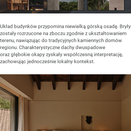
Układ budynków przypomina niewielką górską osadę. Bryły
zostały rozrzucone na zboczu zgodnie z ukształtowaniem
terenu, nawiązując do tradycyjnych kamiennych domów
regionu. Charakterystyczne dachy dwuspadowe
oraz głębokie okapy zyskały współczesną interpretację,
zachowując jednocześnie lokalny kontekst.