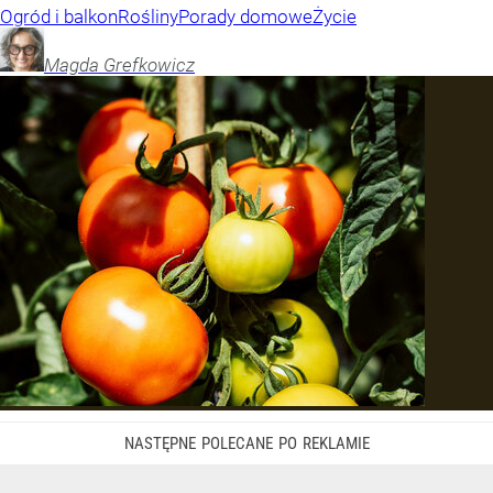
Ogród i balkon
Rośliny
Porady domowe
Życie
Magda
Grefkowicz