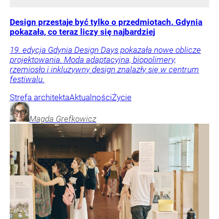
Design przestaje być tylko o przedmiotach. Gdynia
pokazała, co teraz liczy się najbardziej
19. edycja Gdynia Design Days pokazała nowe oblicze
projektowania. Moda adaptacyjna, biopolimery,
rzemiosło i inkluzywny design znalazły się w centrum
festiwalu.
Strefa architekta
Aktualności
Życie
Magda
Grefkowicz