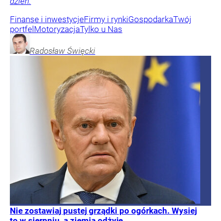
dzień.
Finanse i inwestycje
Firmy i rynki
Gospodarka
Twój
portfel
Motoryzacja
Tylko u Nas
Radosław
Święcki
Nie zostawiaj pustej grządki po ogórkach. Wysiej
to w sierpniu, a ziemia odżyje