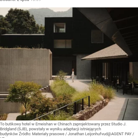
To butikowy hotel w Emeishan w Chinach zaprojektowany przez Studio J.
Bridgland (SJB), powstały w wyniku adaptacji istniejących
budynków
Źródło:
Materiały prasowe
/
Jonathan Leijonhufvud@AGENT PAY /