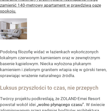
zamienić 140-metrowy apartament w prawdziwą oazę
spokoju.
Podobną filozofię widać w łazienkach wykończonych
lokalnym czerwonym kamieniem oraz w zewnętrznym
basenie kąpielowym. Niecka wyłożona płukanym
kamieniem i zielonym granitem wtapia się w górski teren,
sprawiając wrażenie naturalnego źródła.
Luksus przyszłości to czas, nie przepych
Twórcy projektu podkreślają, że ZOLAND·Emei Resort
powstał wokół idei
„wolno płynącego czasu”
. W świecie
zdominowanym przez nadmiar bodźców architektura