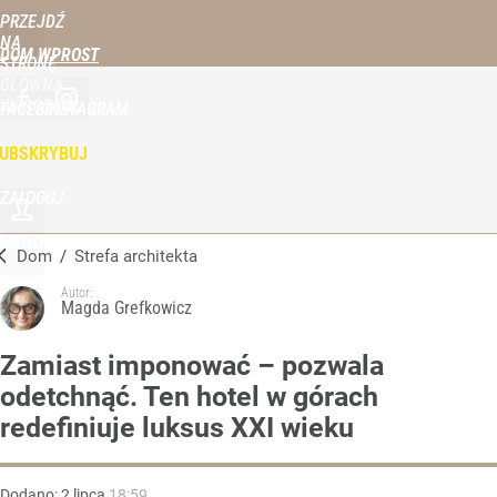
PRZEJDŹ
NA
DOM WPROST
STRONĘ
GŁÓWNĄ
WPROST.PL
FACEBOOK
INSTAGRAM
UBSKRYBUJ
ZALOGUJ
MENU
Dom
/
Strefa architekta
Autor:
Magda Grefkowicz
Zamiast imponować – pozwala
odetchnąć. Ten hotel w górach
redefiniuje luksus XXI wieku
Dodano:
2
lipca
18:59