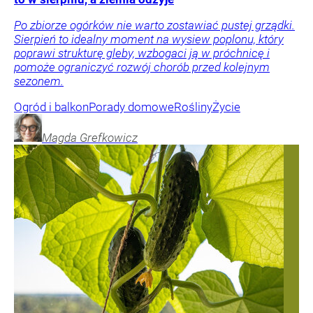
Po zbiorze ogórków nie warto zostawiać pustej grządki.
Sierpień to idealny moment na wysiew poplonu, który
poprawi strukturę gleby, wzbogaci ją w próchnicę i
pomoże ograniczyć rozwój chorób przed kolejnym
sezonem.
Ogród i balkon
Porady domowe
Rośliny
Życie
Magda
Grefkowicz