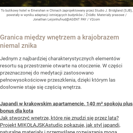
To butikowy hotel w Emeishan w Chinach zaprojektowany przez Studio J. Bridgland (SJB),
powstały w wyniku adaptacji istniejących budynków
/ Źródło:
Materiały prasowe
/
Jonathan Leijonhufvud@AGENT PAY / V2com
Granica między wnętrzem a krajobrazem
niemal znika
Jednym z najbardziej charakterystycznych elementów
resortu są przestrzenie otwarte na otoczenie. W części
przeznaczonej do medytacji zastosowano
pełnowysokościowe przeszklenia, dzięki którym las
dosłownie staje się częścią wnętrza.
Japandi w krakowskim apartamencie. 140 m² spokoju plus
bonus dla kota
Jak stworzyć wnętrze, które nie znudzi się przez lata?
Projekt MIKOŁAJSKAstudio pokazuje, jak styl japandi,
naturalne materiały i przemyślane rozwiązania mogą