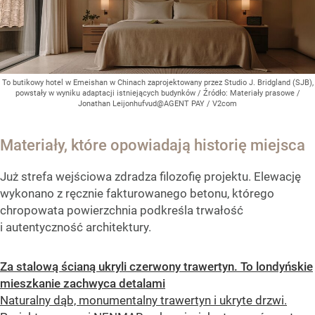
To butikowy hotel w Emeishan w Chinach zaprojektowany przez Studio J. Bridgland (SJB),
powstały w wyniku adaptacji istniejących budynków
/ Źródło:
Materiały prasowe
/
Jonathan Leijonhufvud@AGENT PAY / V2com
Materiały, które opowiadają historię miejsca
Już strefa wejściowa zdradza filozofię projektu. Elewację
wykonano z ręcznie fakturowanego betonu, którego
chropowata powierzchnia podkreśla trwałość
i autentyczność architektury.
Za stalową ścianą ukryli czerwony trawertyn. To londyńskie
mieszkanie zachwyca detalami
Naturalny dąb, monumentalny trawertyn i ukryte drzwi.