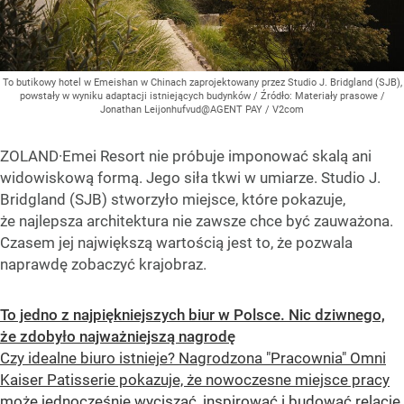
To butikowy hotel w Emeishan w Chinach zaprojektowany przez Studio J. Bridgland (SJB),
powstały w wyniku adaptacji istniejących budynków
/ Źródło:
Materiały prasowe
/
Jonathan Leijonhufvud@AGENT PAY / V2com
ZOLAND·Emei Resort nie próbuje imponować skalą ani
widowiskową formą. Jego siła tkwi w umiarze. Studio J.
Bridgland (SJB) stworzyło miejsce, które pokazuje,
że najlepsza architektura nie zawsze chce być zauważona.
Czasem jej największą wartością jest to, że pozwala
naprawdę zobaczyć krajobraz.
To jedno z najpiękniejszych biur w Polsce. Nic dziwnego,
że zdobyło najważniejszą nagrodę
Czy idealne biuro istnieje? Nagrodzona "Pracownia" Omni
Kaiser Patisserie pokazuje, że nowoczesne miejsce pracy
może jednocześnie wyciszać, inspirować i budować relację