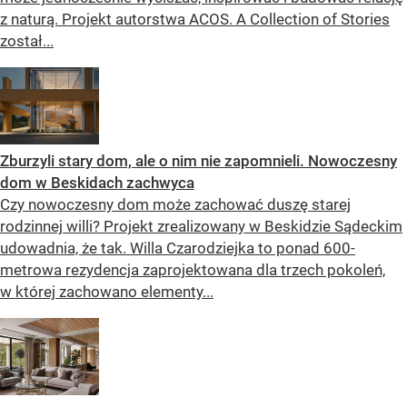
z naturą. Projekt autorstwa ACOS. A Collection of Stories
został...
Zburzyli stary dom, ale o nim nie zapomnieli. Nowoczesny
dom w Beskidach zachwyca
Czy nowoczesny dom może zachować duszę starej
rodzinnej willi? Projekt zrealizowany w Beskidzie Sądeckim
udowadnia, że tak. Willa Czarodziejka to ponad 600-
metrowa rezydencja zaprojektowana dla trzech pokoleń,
w której zachowano elementy...