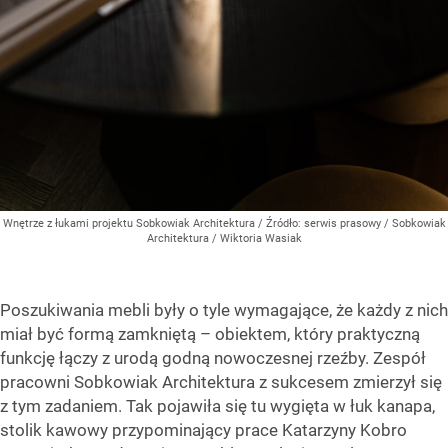
Wnętrze z łukami projektu Sobkowiak Architektura
/ Źródło:
serwis prasowy / Sobkowiak
Architektura / Wiktoria Wasiak
Poszukiwania mebli były o tyle wymagające, że każdy z nich
miał być formą zamkniętą – obiektem, który praktyczną
funkcję łączy z urodą godną nowoczesnej rzeźby. Zespół
pracowni Sobkowiak Architektura z sukcesem zmierzył się
z tym zadaniem. Tak pojawiła się tu wygięta w łuk kanapa,
stolik kawowy przypominający prace Katarzyny Kobro