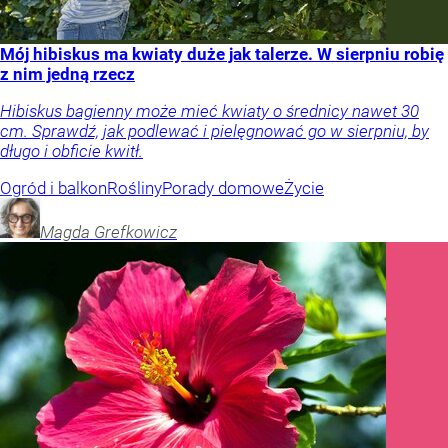
Mój hibiskus ma kwiaty duże jak talerze. W sierpniu robię
z nim jedną rzecz
Hibiskus bagienny może mieć kwiaty o średnicy nawet 30
cm. Sprawdź, jak podlewać i pielęgnować go w sierpniu, by
długo i obficie kwitł.
Ogród i balkon
Rośliny
Porady domowe
Życie
Magda
Grefkowicz