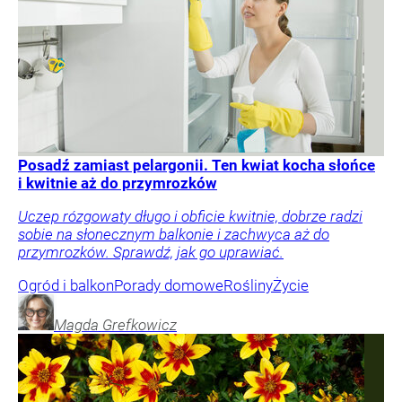
Posadź zamiast pelargonii. Ten kwiat kocha słońce
i kwitnie aż do przymrozków
Uczep rózgowaty długo i obficie kwitnie, dobrze radzi
sobie na słonecznym balkonie i zachwyca aż do
przymrozków. Sprawdź, jak go uprawiać.
Ogród i balkon
Porady domowe
Rośliny
Życie
Magda
Grefkowicz