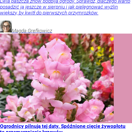
Lwia paszcza znów podbija ogrody. Sprawdź, dlaczego warto
posadzić ją jeszcze w sierpniu i jak pielęgnować wyżlin
większy, by kwitł do pierwszych przymrozków.
Magda
Grefkowicz
Ogrodnicy pilnują tej daty. Spóźnione cięcie żywopłotu