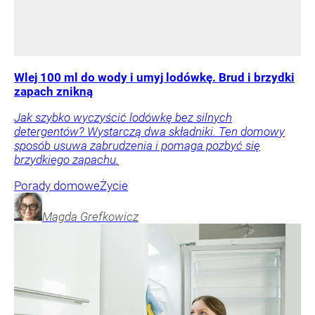
Wlej 100 ml do wody i umyj lodówkę. Brud i brzydki
zapach znikną
Jak szybko wyczyścić lodówkę bez silnych
detergentów? Wystarczą dwa składniki. Ten domowy
sposób usuwa zabrudzenia i pomaga pozbyć się
brzydkiego zapachu.
Porady domowe
Życie
Magda
Grefkowicz