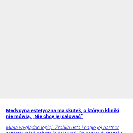
Medycyna estetyczna ma skutek, o którym kliniki
nie mówią. „Nie chcę jej całować”
Miała wyglądać lepiej. Zrobiła usta i nagle jej partner