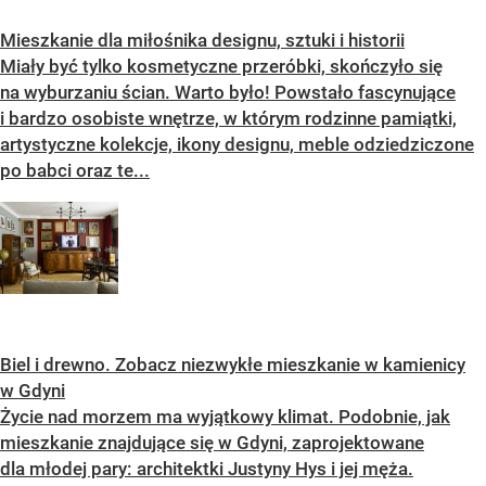
Mieszkanie dla miłośnika designu, sztuki i historii
Miały być tylko kosmetyczne przeróbki, skończyło się
na wyburzaniu ścian. Warto było! Powstało fascynujące
i bardzo osobiste wnętrze, w którym rodzinne pamiątki,
artystyczne kolekcje, ikony designu, meble odziedziczone
po babci oraz te...
Biel i drewno. Zobacz niezwykłe mieszkanie w kamienicy
w Gdyni
Życie nad morzem ma wyjątkowy klimat. Podobnie, jak
mieszkanie znajdujące się w Gdyni, zaprojektowane
dla młodej pary: architektki Justyny Hys i jej męża.