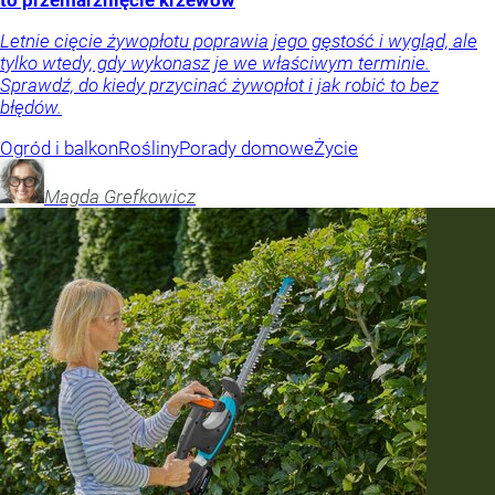
to przemarznięcie krzewów
Letnie cięcie żywopłotu poprawia jego gęstość i wygląd, ale
tylko wtedy, gdy wykonasz je we właściwym terminie.
Sprawdź, do kiedy przycinać żywopłot i jak robić to bez
błędów.
Ogród i balkon
Rośliny
Porady domowe
Życie
Magda
Grefkowicz