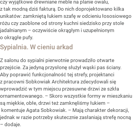
czy wyjątkowe drewniane meble na planie owalu,
z tak modną dziś fakturą. Do nich doprojektowano kilka
unikatów: zamkniętą łukiem szafę w odcieniu łososiowego
różu czy zaoblone od strony kuchni siedzisko przy stole
jadalnianym – oczywiście okrągłym i uzupełnionym
o okrągłe pufy.
Sypialnia. W cieniu arkad
Z salonu do sypialni pierwotnie prowadziło otwarte
przejście. Za jedyną przysłonę służył wąski pas ściany.
Aby poprawić funkcjonalność tej strefy, projektanci
z pracowni Sobkowiak Architektura zdecydowali się
wprowadzić w tym miejscu przesuwne drzwi ze szkła
ornamentowanego. – Skoro wszystkie formy w mieszkaniu
są miękkie, obłe, drzwi też zamknęliśmy łukiem –
komentuje Agata Sobkowiak. – Mają charakter dekoracji,
jednak w razie potrzeby skutecznie zasłaniają strefę nocną
– dodaje.