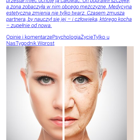
przestał mieć ochotę ją całować. On poprawił szczękę,
a żona zobaczyła w nim obcego mężczyznę. Medycyna
estetyczna zmienia nie tylko twarz. Czasem zmusza
partnera, by nauczył się jej – i człowieka, którego kocha
– zupełnie od nowa.
Opinie i komentarze
Psychologia
Życie
Tylko u
Nas
Tygodnik Wprost