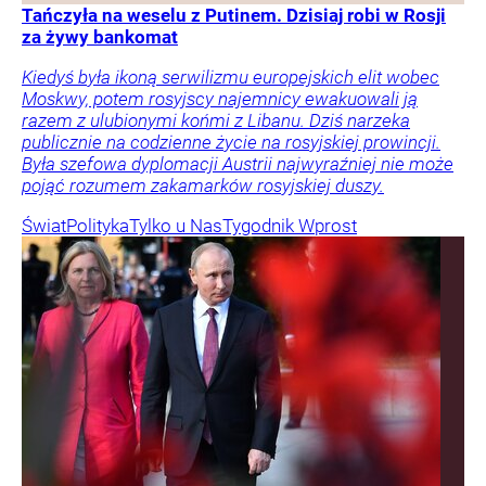
Tańczyła na weselu z Putinem. Dzisiaj robi w Rosji
za żywy bankomat
Kiedyś była ikoną serwilizmu europejskich elit wobec
Moskwy, potem rosyjscy najemnicy ewakuowali ją
razem z ulubionymi końmi z Libanu. Dziś narzeka
publicznie na codzienne życie na rosyjskiej prowincji.
Była szefowa dyplomacji Austrii najwyraźniej nie może
pojąć rozumem zakamarków rosyjskiej duszy.
Świat
Polityka
Tylko u Nas
Tygodnik Wprost