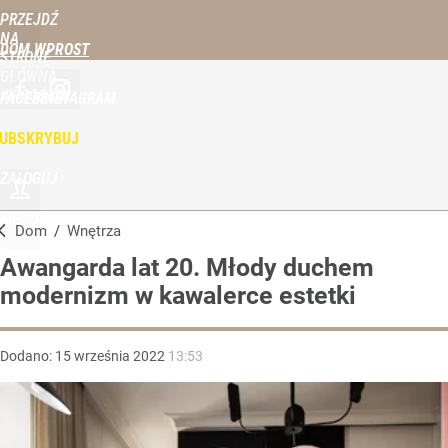
PRZEJDŹ
NA
DOM WPROST
STRONĘ
GŁÓWNĄ
WPROST.PL
FACEBOOK
INSTAGRAM
UBSKRYBUJ
ZALOGUJ
MENU
Dom
/
Wnętrza
Awangarda lat 20. Młody duchem
modernizm w kawalerce estetki
Dodano:
15
września
2022
13:53