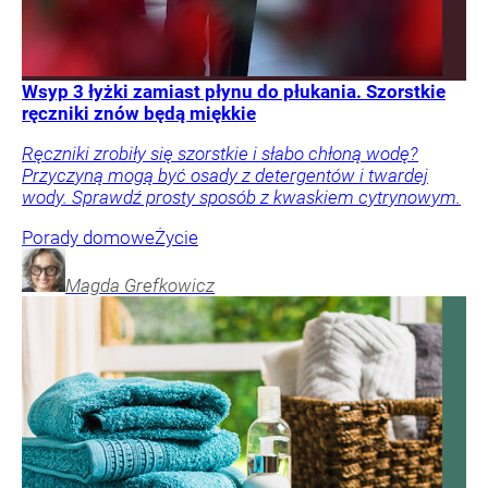
Wsyp 3 łyżki zamiast płynu do płukania. Szorstkie
ręczniki znów będą miękkie
Ręczniki zrobiły się szorstkie i słabo chłoną wodę?
Przyczyną mogą być osady z detergentów i twardej
wody. Sprawdź prosty sposób z kwaskiem cytrynowym.
Porady domowe
Życie
Magda
Grefkowicz