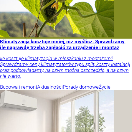
Klimatyzacja kosztuje mniej, niż myślisz. Sprawdzamy,
ile naprawdę trzeba zapłacić za urządzenie i montaż
Ile kosztuje klimatyzacja w mieszkaniu z montażem?
Sprawdzamy ceny klimatyzatorów typu split, koszty instalacji
oraz podpowiadamy, na czym można oszczędzić, a na czym
nie warto.
Budowa i remont
Aktualności
Porady domowe
Życie