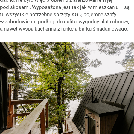
pod skosami. Wyposażona jest tak jak w mieszkaniu – są
tu wszystkie potrzebne sprzęty AGD, pojemne szafy
w zabudowie od podłogi do sufitu, wygodny blat roboczy,
a nawet wyspa kuchenna z funkcją barku śniadaniowego.