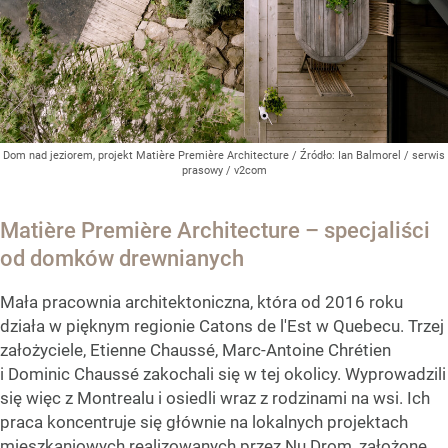
Dom nad jeziorem, projekt Matière Première Architecture
/ Źródło:
Ian Balmorel / serwis
prasowy / v2com
Matière Première Architecture – specjaliści
od domków drewnianych
Mała pracownia architektoniczna, która od 2016 roku
działa w pięknym regionie Catons de l'Est w Quebecu. Trzej
założyciele, Etienne Chaussé, Marc-Antoine Chrétien
i Dominic Chaussé zakochali się w tej okolicy. Wyprowadzili
się więc z Montrealu i osiedli wraz z rodzinami na wsi. Ich
praca koncentruje się głównie na lokalnych projektach
mieszkaniowych realizowanych przez Nu Drom, założone