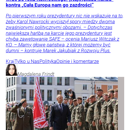
kontra „Cała Europa nam go zazdrości”
Po pierwszym roku prezydentury nic nie wskazuje na to,
żeby Karol Nawrocki wyciszył spory między dwoma
zwaśnionymi politycznymi obozami. – Dotychczas
największą hańbą na karcie jego prezydentury jest
chyba zawetowanie SAFE – ocenia Mariusz Witczak z
KO. – Mamy głowę państwa, z której możemy być
dumni – kontruje Marek Jakubiak z Rozwoju Plus.
Kraj
Tylko u Nas
Polityka
Opinie i komentarze
Magdalena
Frindt