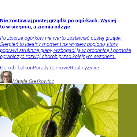
Nie zostawiaj pustej grządki po ogórkach. Wysiej
to w sierpniu, a ziemia odżyje
Po zbiorze ogórków nie warto zostawiać pustej grządki.
Sierpień to idealny moment na wysiew poplonu, który
poprawi strukturę gleby, wzbogaci ją w próchnicę i pomoże
ograniczyć rozwój chorób przed kolejnym sezonem.
Ogród i balkon
Porady domowe
Rośliny
Życie
Magda
Grefkowicz