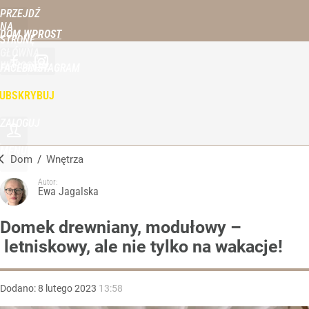
PRZEJDŹ
NA
DOM WPROST
STRONĘ
GŁÓWNĄ
WPROST.PL
FACEBOOK
INSTAGRAM
UBSKRYBUJ
ZALOGUJ
MENU
Dom
/
Wnętrza
Autor:
Ewa Jagalska
Domek drewniany, modułowy –
letniskowy, ale nie tylko na wakacje!
Dodano:
8
lutego
2023
13:58