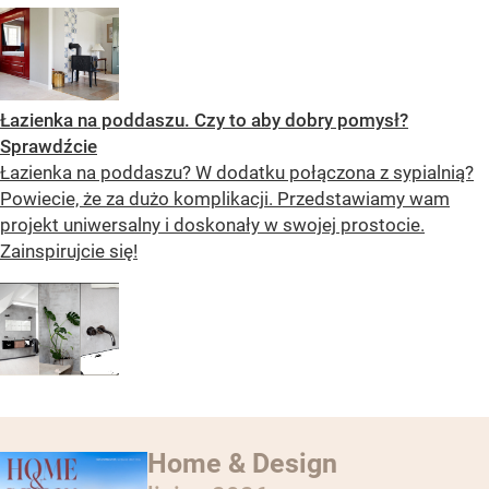
Łazienka na poddaszu. Czy to aby dobry pomysł?
Sprawdźcie
Łazienka na poddaszu? W dodatku połączona z sypialnią?
Powiecie, że za dużo komplikacji. Przedstawiamy wam
projekt uniwersalny i doskonały w swojej prostocie.
Zainspirujcie się!
Home & Design