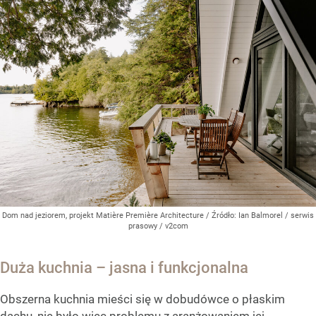
Dom nad jeziorem, projekt Matière Première Architecture
/ Źródło:
Ian Balmorel / serwis
prasowy / v2com
Duża kuchnia – jasna i funkcjonalna
Obszerna kuchnia mieści się w dobudówce o płaskim
dachu, nie było więc problemu z aranżowaniem jej