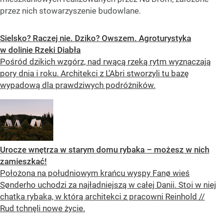
przez nich stowarzyszenie budowlane.
Sielsko? Raczej nie. Dziko? Owszem. Agroturystyka
w dolinie Rzeki Diabła
Pośród dzikich wzgórz, nad rwącą rzeką rytm wyznaczają
pory dnia i roku. Architekci z L’Abri stworzyli tu bazę
wypadową dla prawdziwych podróżników.
Urocze wnętrza w starym domu rybaka – możesz w nich
zamieszkać!
Położona na południowym krańcu wyspy Fanø wieś
Sønderho uchodzi za najładniejszą w całej Danii. Stoi w niej
chatka rybaka, w którą architekci z pracowni Reinhold //
Rud tchnęli nowe życie.