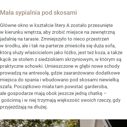
Mała sypialnia pod skosami
Główne okno w kształcie litery A zostało przesunięte
w kierunku wnętrza, aby zrobić miejsce na zewnętrzną
jadalnię na tarasie. Zmniejszyło to nieco przestrzeń
w środku, ale i tak na parterze zmieściła się duża sofa,
którą służy właścicielom jako łóżko, jest też koza, a także
kącik ze stołem z siedziskiem skrzyniowym, w którym są
praktyczne schowki. Umieszczone w głębi nowe schody
prowadzą na antresolę, gdzie zaaranżowano dodatkowe
miejsca do spania i wbudowano pod skosami niewielką
szafa. Początkowo miała tam powstać garderoba,
ale gospodarze mają obok jeszcze jedną chatkę –
gościnną i w niej trzymają większość swoich rzeczy, gdy
przyjeżdżają na dłużej.