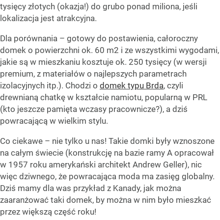
tysięcy złotych (okazja!) do grubo ponad miliona, jeśli
lokalizacja jest atrakcyjna.
Dla porównania – gotowy do postawienia, całoroczny
domek o powierzchni ok. 60 m2 i ze wszystkimi wygodami,
jakie są w mieszkaniu kosztuje ok. 250 tysięcy (w wersji
premium, z materiałów o najlepszych parametrach
izolacyjnych itp.). Chodzi o
domek typu Brda
, czyli
drewnianą chatkę w kształcie namiotu, popularną w PRL
(kto jeszcze pamięta wczasy pracownicze?), a dziś
powracającą w wielkim stylu.
Co ciekawe – nie tylko u nas! Takie domki były wznoszone
na całym świecie (konstrukcję na bazie ramy A opracował
w 1957 roku amerykański architekt Andrew Geller), nic
więc dziwnego, że powracająca moda ma zasięg globalny.
Dziś mamy dla was przykład z Kanady, jak można
zaaranżować taki domek, by można w nim było mieszkać
przez większą część roku!