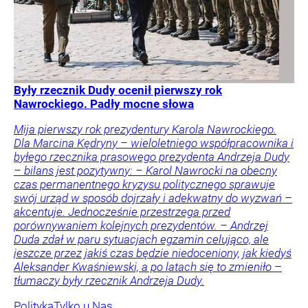
Były rzecznik Dudy ocenił pierwszy rok
Nawrockiego. Padły mocne słowa
Mija pierwszy rok prezydentury Karola Nawrockiego.
Dla Marcina Kędryny – wieloletniego współpracownika i
byłego rzecznika prasowego prezydenta Andrzeja Dudy
– bilans jest pozytywny: – Karol Nawrocki na obecny
czas permanentnego kryzysu politycznego sprawuje
swój urząd w sposób dojrzały i adekwatny do wyzwań –
akcentuje. Jednocześnie przestrzega przed
porównywaniem kolejnych prezydentów. – Andrzej
Duda zdał w paru sytuacjach egzamin celująco, ale
jeszcze przez jakiś czas będzie niedoceniony, jak kiedyś
Aleksander Kwaśniewski, a po latach się to zmieniło –
tłumaczy były rzecznik Andrzeja Dudy.
Polityka
Tylko u Nas