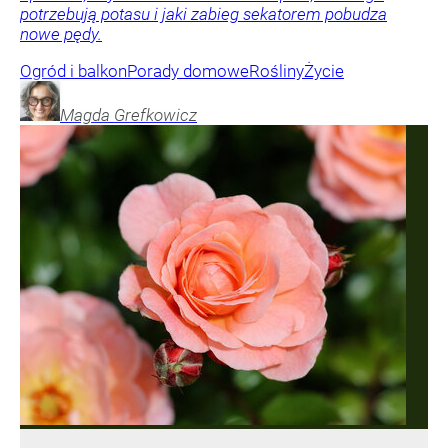
potrzebują potasu i jaki zabieg sekatorem pobudza
nowe pędy.
Ogród i balkon
Porady domowe
Rośliny
Życie
Magda
Grefkowicz