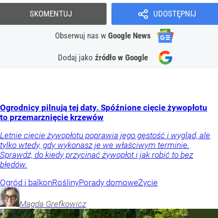
SKOMENTUJ
UDOSTĘPNIJ
Obserwuj nas
w
Google News
Dodaj jako
źródło w Google
Ogrodnicy pilnują tej daty. Spóźnione cięcie żywopłotu
to przemarznięcie krzewów
Letnie cięcie żywopłotu poprawia jego gęstość i wygląd, ale
tylko wtedy, gdy wykonasz je we właściwym terminie.
Sprawdź, do kiedy przycinać żywopłot i jak robić to bez
błędów.
Ogród i balkon
Rośliny
Porady domowe
Życie
Magda
Grefkowicz