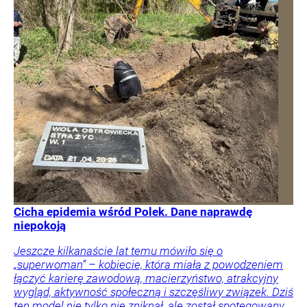
Cicha epidemia wśród Polek. Dane naprawdę
niepokoją
Jeszcze kilkanaście lat temu mówiło się o
„superwoman” – kobiecie, która miała z powodzeniem
łączyć karierę zawodową, macierzyństwo, atrakcyjny
wygląd, aktywność społeczną i szczęśliwy związek. Dziś
ten model nie tylko nie zniknął, ale został spotęgowany