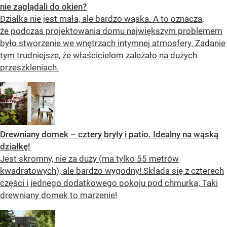
nie zaglądali do okien?
Działka nie jest mała, ale bardzo wąska. A to oznacza,
że podczas projektowania domu największym problemem
było stworzenie we wnętrzach intymnej atmosfery. Zadanie
tym trudniejsze, że właścicielom zależało na dużych
przeszkleniach.
Drewniany domek – cztery bryły i patio. Idealny na wąską
działkę!
Jest skromny, nie za duży (ma tylko 55 metrów
kwadratowych), ale bardzo wygodny! Składa się z czterech
części i jednego dodatkowego pokoju pod chmurką. Taki
drewniany domek to marzenie!