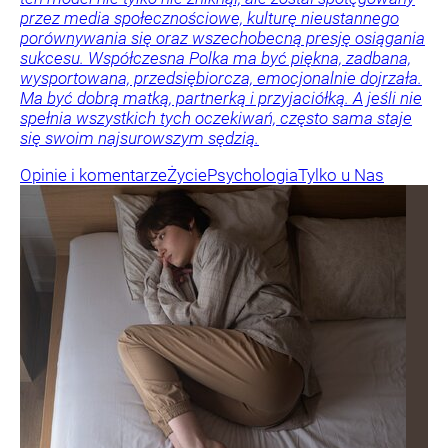
przez media społecznościowe, kulturę nieustannego
porównywania się oraz wszechobecną presję osiągania
sukcesu. Współczesna Polka ma być piękna, zadbana,
wysportowana, przedsiębiorcza, emocjonalnie dojrzała.
Ma być dobrą matką, partnerką i przyjaciółką. A jeśli nie
spełnia wszystkich tych oczekiwań, często sama staje
się swoim najsurowszym sędzią.
Opinie i komentarze
Życie
Psychologia
Tylko u Nas