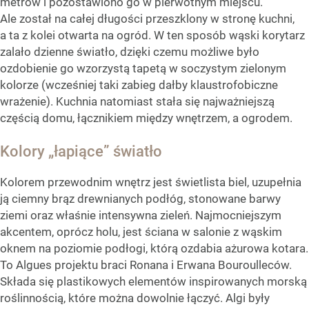
metrów i pozostawiono go w pierwotnym miejscu.
Ale został na całej długości przeszklony w stronę kuchni,
a ta z kolei otwarta na ogród. W ten sposób wąski korytarz
zalało dzienne światło, dzięki czemu możliwe było
ozdobienie go wzorzystą tapetą w soczystym zielonym
kolorze (wcześniej taki zabieg dałby klaustrofobiczne
wrażenie). Kuchnia natomiast stała się najważniejszą
częścią domu, łącznikiem między wnętrzem, a ogrodem.
Kolory „łapiące” światło
Kolorem przewodnim wnętrz jest świetlista biel, uzupełnia
ją ciemny brąz drewnianych podłóg, stonowane barwy
ziemi oraz właśnie intensywna zieleń. Najmocniejszym
akcentem, oprócz holu, jest ściana w salonie z wąskim
oknem na poziomie podłogi, którą ozdabia ażurowa kotara.
To Algues projektu braci Ronana i Erwana Bouroulleców.
Składa się plastikowych elementów inspirowanych morską
roślinnością, które można dowolnie łączyć. Algi były