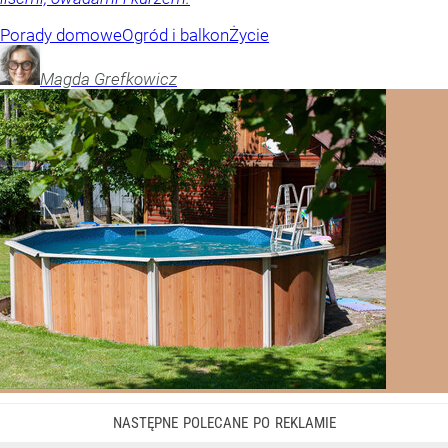
Porady domowe
Ogród i balkon
Życie
Magda
Grefkowicz