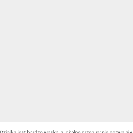
Działka jest bardzo wąska, a lokalne przepisy nie pozwalały