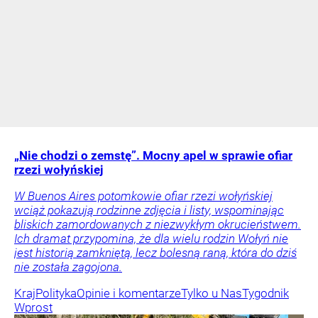
„Nie chodzi o zemstę”. Mocny apel w sprawie ofiar
rzezi wołyńskiej
W Buenos Aires potomkowie ofiar rzezi wołyńskiej
wciąż pokazują rodzinne zdjęcia i listy, wspominając
bliskich zamordowanych z niezwykłym okrucieństwem.
Ich dramat przypomina, że dla wielu rodzin Wołyń nie
jest historią zamkniętą, lecz bolesną raną, która do dziś
nie została zagojona.
Kraj
Polityka
Opinie i komentarze
Tylko u Nas
Tygodnik
Wprost