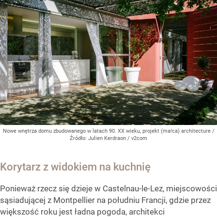
Nowe wnętrza domu zbudowanego w latach 90. XX wieku, projekt (ma!ca) architecture
/
Źródło:
Julien Kerdraon / v2com
Korytarz z widokiem na kuchnię
Ponieważ rzecz się dzieje w Castelnau-le-Lez, miejscowości
sąsiadującej z Montpellier na południu Francji, gdzie przez
większość roku jest ładna pogoda, architekci