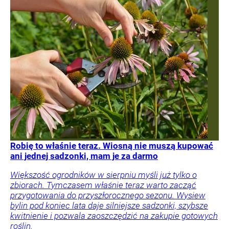
Robię to właśnie teraz. Wiosną nie muszą kupować
ani jednej sadzonki, mam je za darmo
Większość ogrodników w sierpniu myśli już tylko o
zbiorach. Tymczasem właśnie teraz warto zacząć
przygotowania do przyszłorocznego sezonu. Wysiew
bylin pod koniec lata daje silniejsze sadzonki, szybsze
kwitnienie i pozwala zaoszczędzić na zakupie gotowych
roślin.