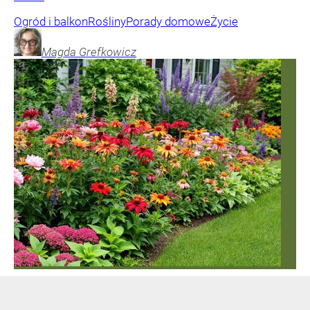
Ogród i balkon
Rośliny
Porady domowe
Życie
Magda
Grefkowicz