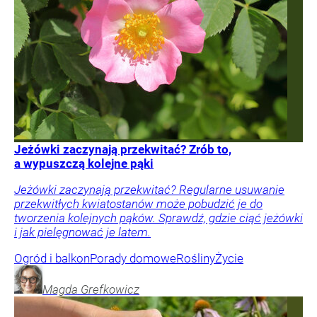
Jeżówki zaczynają przekwitać? Zrób to,
a wypuszczą kolejne pąki
Jeżówki zaczynają przekwitać? Regularne usuwanie
przekwitłych kwiatostanów może pobudzić je do
tworzenia kolejnych pąków. Sprawdź, gdzie ciąć jeżówki
i jak pielęgnować je latem.
Ogród i balkon
Porady domowe
Rośliny
Życie
Magda
Grefkowicz