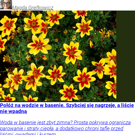
Magda
Grefkowicz
Połóż na wodzie w basenie. Szybciej się nagrzeje, a liście
nie wpadną
Woda w basenie jest zbyt zimna? Prosta pokrywa ogranicza
parowanie i straty ciepła, a dodatkowo chroni taflę przed
liśćmi, owadami i kurzem.