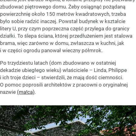
zbudować piętrowego domu. Żeby osiągnąć pożądaną
powierzchnię około 150 metrów kwadratowych, trzeba
było sobie radzić inaczej. Powstał budynek w kształcie
litery U, przy czym poprzeczna część przylega do granicy
działki. To ślepa ściana, której przedłużeniem jest stalowa
brama, więc zarówno w domu, zwłaszcza w kuchni, jak
i w części ogrodu panował wieczny półmrok.
Po trzydziestu latach (dom zbudowano w ostatniej
dekadzie ubiegłego wieku) właściciele – Linda, Philippe
i ich troje dzieci – stwierdzili, że mają dość ciemności.
O pomoc poprosili architektów z pracowni o oryginalnej
nazwie
(ma!ca)
.