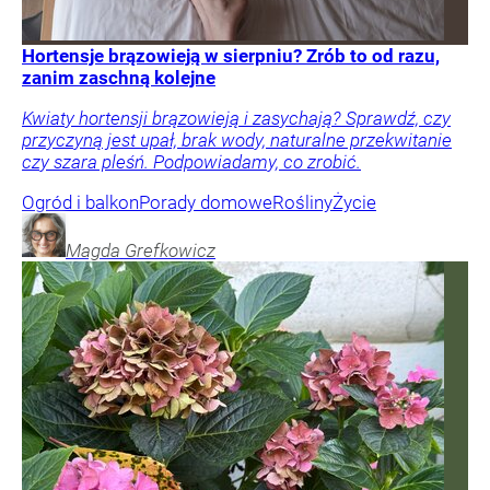
Hortensje brązowieją w sierpniu? Zrób to od razu,
zanim zaschną kolejne
Kwiaty hortensji brązowieją i zasychają? Sprawdź, czy
przyczyną jest upał, brak wody, naturalne przekwitanie
czy szara pleśń. Podpowiadamy, co zrobić.
Ogród i balkon
Porady domowe
Rośliny
Życie
Magda
Grefkowicz