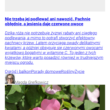
Nie trzeba jej podlewać ani nawozić. Pachnie
obłędnie, a jesienią daje czerwone owoce
Dzika róża nie potrzebuje żyznej rabaty ani ciągłego
podlewania, a mimo to potrafi stworzyć efektowny,
pachnący krzew. Latem przyciąga owady delikatnymi
kwiatami, a później obsypuje się czerwonymi owocami
wyjątkowo bogatymi w witaminę C. To jeden z tych
krzewów, które warto posadzić również w trudniejszym
miejscu ogrodu.
Ogród i balkon
Porady domowe
Rośliny
Życie
Magda
Grefkowicz