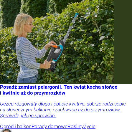
Posadź zamiast pelargonii. Ten kwiat kocha słońce
i kwitnie aż do przymrozków
Uczep rózgowaty długo i obficie kwitnie, dobrze radzi sobie
na słonecznym balkonie i zachwyca aż do przymrozków.
Sprawdź, jak go uprawiać.
Ogród i balkon
Porady domowe
Rośliny
Życie