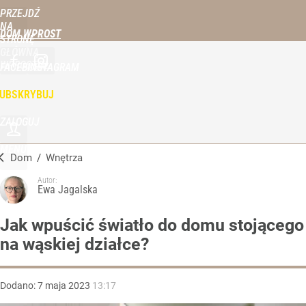
PRZEJDŹ
NA
DOM WPROST
STRONĘ
GŁÓWNĄ
WPROST.PL
FACEBOOK
INSTAGRAM
UBSKRYBUJ
ZALOGUJ
MENU
Dom
/
Wnętrza
Autor:
Ewa Jagalska
Jak wpuścić światło do domu stojącego
na wąskiej działce?
Dodano:
7
maja
2023
13:17