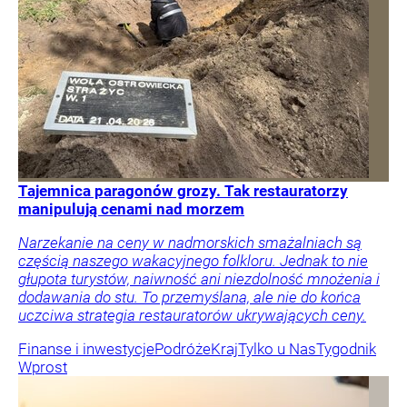
Tajemnica paragonów grozy. Tak restauratorzy
manipulują cenami nad morzem
Narzekanie na ceny w nadmorskich smażalniach są
częścią naszego wakacyjnego folkloru. Jednak to nie
głupota turystów, naiwność ani niezdolność mnożenia i
dodawania do stu. To przemyślana, ale nie do końca
uczciwa strategia restauratorów ukrywających ceny.
Finanse i inwestycje
Podróże
Kraj
Tylko u Nas
Tygodnik
Wprost