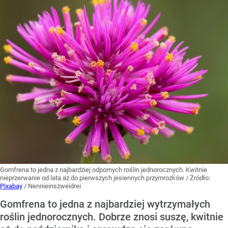
Gomfrena to jedna z najbardziej odpornych roślin jednorocznych. Kwitnie
nieprzerwanie od lata aż do pierwszych jesiennych przymrozków
/ Źródło:
Pixabay
/
Nennieinszweidrei
Gomfrena to jedna z najbardziej wytrzymałych
roślin jednorocznych. Dobrze znosi suszę, kwitnie