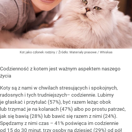
Kot jako członek rodziny
/ Źródło:
Materiały prasowe
/
Whiskas
Codzienność z kotem jest ważnym aspektem naszego
życia
Koty są z nami w chwilach stresujących i spokojnych,
radosnych i tych trudniejszych– codziennie. Lubimy
je głaskać i przytulać (57%), być razem leżąc obok
lub trzymać je na kolanach (47%) albo po prostu patrzeć,
jak się bawią (28%) lub bawić się razem z nimi (24%).
Spędzamy z nimi czas – 41% poświęca im codziennie
od 15 do 30 minut, trzy osoby na dziesięć (29%) od pół