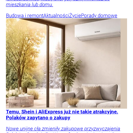
mieszkania lub domu.
Budowa i remont
Aktualności
Życie
Porady domowe
Temu, Shein i AliExpress już nie takie atrakcyjne.
Polaków zapytano o zakupy
Nowe unijne cła zmieniły zakupowe przyzwyczajenia