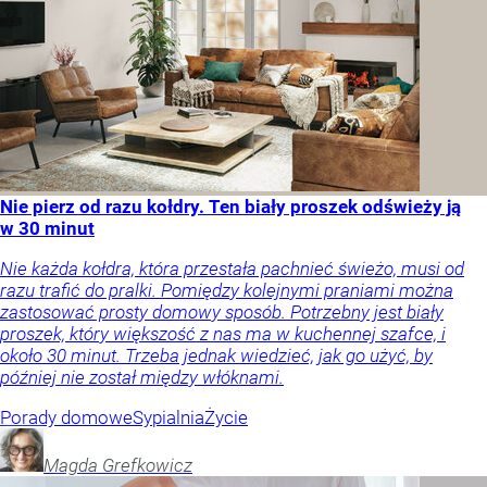
Nie pierz od razu kołdry. Ten biały proszek odświeży ją
w 30 minut
Nie każda kołdra, która przestała pachnieć świeżo, musi od
razu trafić do pralki. Pomiędzy kolejnymi praniami można
zastosować prosty domowy sposób. Potrzebny jest biały
proszek, który większość z nas ma w kuchennej szafce, i
około 30 minut. Trzeba jednak wiedzieć, jak go użyć, by
później nie został między włóknami.
Porady domowe
Sypialnia
Życie
Magda
Grefkowicz