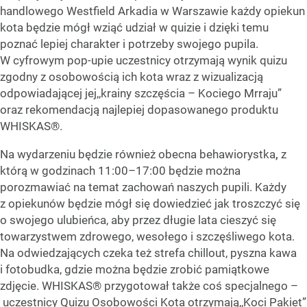
handlowego Westfield Arkadia w Warszawie każdy opiekun
kota będzie mógł wziąć udział w quizie i dzięki temu
poznać lepiej charakter i potrzeby swojego pupila.
W cyfrowym pop-upie uczestnicy otrzymają wynik quizu
zgodny z osobowością ich kota wraz z wizualizacją
odpowiadającej jej,,krainy szczęścia – Kociego Mrraju”
oraz rekomendacją najlepiej dopasowanego produktu
WHISKAS®.
Na wydarzeniu będzie również obecna behawiorystka
,
z
którą w godzinach 11:00–17:00 będzie można
porozmawiać na temat zachowań naszych pupili. Każdy
z opiekunów będzie mógł się dowiedzieć jak troszczyć się
o swojego ulubieńca, aby przez długie lata cieszyć się
towarzystwem zdrowego, wesołego i szczęśliwego kota.
Na odwiedzających czeka też strefa chillout, pyszna kawa
i fotobudka, gdzie można będzie zrobić pamiątkowe
zdjęcie. WHISKAS® przygotował także coś specjalnego –
uczestnicy Quizu Osobowości Kota otrzymają,,Koci Pakiet”