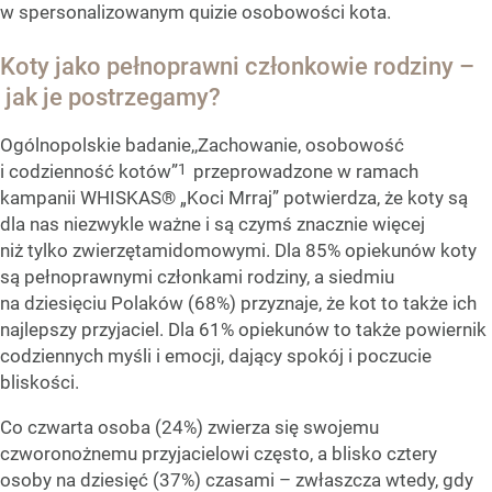
w spersonalizowanym quizie osobowości kota.
Koty jako pełnoprawni członkowie rodziny –
jak je postrzegamy?
Ogólnopolskie badanie,,Zachowanie, osobowość
1
i codzienność kotów”
przeprowadzone w ramach
kampanii WHISKAS® „Koci Mrraj” potwierdza, że koty są
dla nas niezwykle ważne i są czymś znacznie więcej
niż tylko zwierzętamidomowymi. Dla 85% opiekunów koty
są pełnoprawnymi członkami rodziny, a siedmiu
na dziesięciu Polaków (68%) przyznaje, że kot to także ich
najlepszy przyjaciel. Dla 61% opiekunów to także powiernik
codziennych myśli i emocji, dający spokój i poczucie
bliskości.
Co czwarta osoba (24%) zwierza się swojemu
czworonożnemu przyjacielowi często, a blisko cztery
osoby na dziesięć (37%) czasami – zwłaszcza wtedy, gdy