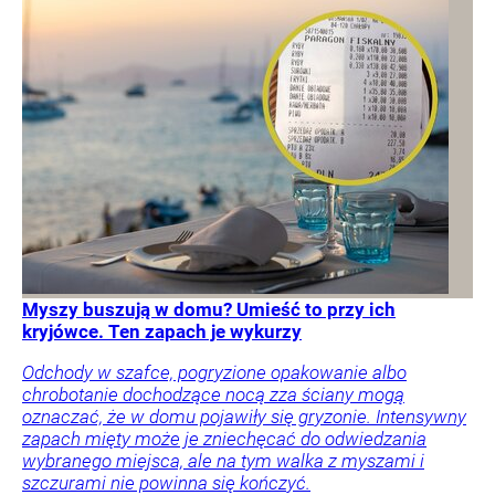
Myszy buszują w domu? Umieść to przy ich
kryjówce. Ten zapach je wykurzy
Odchody w szafce, pogryzione opakowanie albo
chrobotanie dochodzące nocą zza ściany mogą
oznaczać, że w domu pojawiły się gryzonie. Intensywny
zapach mięty może je zniechęcać do odwiedzania
wybranego miejsca, ale na tym walka z myszami i
szczurami nie powinna się kończyć.