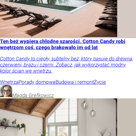
Ten beż wypiera chłodne szarości. Cotton Candy robi
wnętrzom coś, czego brakowało im od lat
Cotton Candy to ciepły, subtelny beż, który pasuje do drewna,
czerwieni, brązu i czerni. Zobacz, jak wykorzystać modny
kolor ścian we wnętrzu.
Wnętrza
Porady domowe
Budowa i remont
Życie
Magda
Grefkowicz