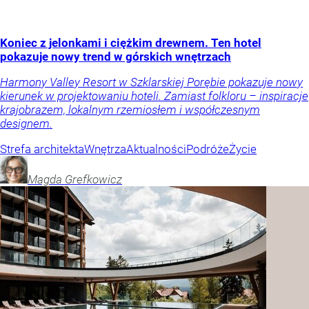
Koniec z jelonkami i ciężkim drewnem. Ten hotel
pokazuje nowy trend w górskich wnętrzach
Harmony Valley Resort w Szklarskiej Porębie pokazuje nowy
kierunek w projektowaniu hoteli. Zamiast folkloru – inspiracje
krajobrazem, lokalnym rzemiosłem i współczesnym
designem.
Strefa architekta
Wnętrza
Aktualności
Podróże
Życie
Magda
Grefkowicz