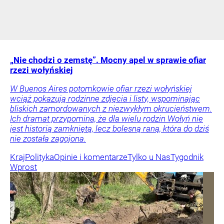
„Nie chodzi o zemstę”. Mocny apel w sprawie ofiar
rzezi wołyńskiej
W Buenos Aires potomkowie ofiar rzezi wołyńskiej
wciąż pokazują rodzinne zdjęcia i listy, wspominając
bliskich zamordowanych z niezwykłym okrucieństwem.
Ich dramat przypomina, że dla wielu rodzin Wołyń nie
jest historią zamkniętą, lecz bolesną raną, która do dziś
nie została zagojona.
Kraj
Polityka
Opinie i komentarze
Tylko u Nas
Tygodnik
Wprost