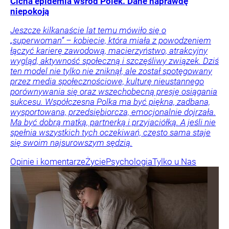
Cicha epidemia wśród Polek. Dane naprawdę
niepokoją
Jeszcze kilkanaście lat temu mówiło się o
„superwoman” – kobiecie, która miała z powodzeniem
łączyć karierę zawodową, macierzyństwo, atrakcyjny
wygląd, aktywność społeczną i szczęśliwy związek. Dziś
ten model nie tylko nie zniknął, ale został spotęgowany
przez media społecznościowe, kulturę nieustannego
porównywania się oraz wszechobecną presję osiągania
sukcesu. Współczesna Polka ma być piękna, zadbana,
wysportowana, przedsiębiorcza, emocjonalnie dojrzała.
Ma być dobrą matką, partnerką i przyjaciółką. A jeśli nie
spełnia wszystkich tych oczekiwań, często sama staje
się swoim najsurowszym sędzią.
Opinie i komentarze
Życie
Psychologia
Tylko u Nas