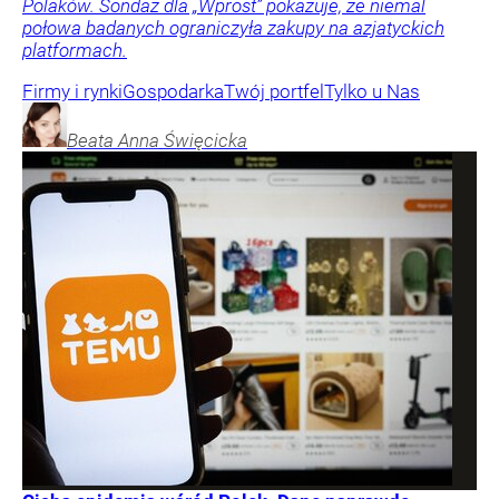
Polaków. Sondaż dla „Wprost” pokazuje, że niemal
połowa badanych ograniczyła zakupy na azjatyckich
platformach.
Firmy i rynki
Gospodarka
Twój portfel
Tylko u Nas
Beata Anna
Święcicka